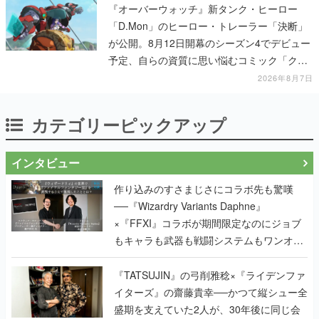
『オーバーウォッチ』新タンク・ヒーロー
「D.Mon」のヒーロー・トレーラー「決断」
が公開。8月12日開幕のシーズン4でデビュー
予定、自らの資質に思い悩むコミック「クロ
スロード」の朗読動画も公開
2026年8月7日
カテゴリーピックアップ
インタビュー
作り込みのすさまじさにコラボ先も驚嘆
──『Wizardry Variants Daphne』
×『FFXI』コラボが期間限定なのにジョブ
もキャラも武器も戦闘システムもワンオフ
で作り込まれた理由を両ディレクターに聞
く
『TATSUJIN』の弓削雅稔×『ライデンファ
イターズ』の齋藤貴幸──かつて縦シュー全
盛期を支えていた2人が、30年後に同じ会