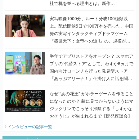
社で机を並べる理由とは。新作
『TATSUJIN EXTREME』で初タッグを組
んだレジェンド2人に訊く開発秘話
実写映像1000分、ルート分岐100種類以
上。配信開始5日で100万本を売った、中国
発の実写インタラクティブドラマゲーム
『盛世天下：女帝への道II』の、規模が違
うこだわりをプロデューサーに聞いた
半年でアプリストアをオープン？ スマホア
プリの“代替ストア”として、わずか6ヵ月で
国内向けローンチを行った発見型ストア
『あっぷアリーナ！』仕掛け人に話を聞い
てみた
なぜ “あの花王” がホラーゲームを作ること
になったのか？ 敵に見つからないようにマ
ジックリンでこっそり掃除する『しずかな
おそうじ』が生まれるまで【開発座談会】
インタビュー
の記事一覧