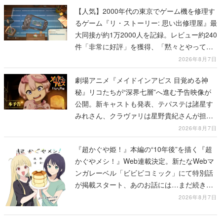
【人気】2000年代の東京でゲーム機を修理す
るゲーム『リ・ストーリー: 思い出修理屋』最
大同接が約1万2000人を記録。レビュー約240
件「非常に好評」を獲得、「黙々とやってし
まった」などの声が相次ぐ
2026年8月7日
劇場アニメ『メイドインアビス 目覚める神
秘』リコたちが“深界七層”へ進む予告映像が
公開。新キャストも発表、テパステは諸星す
みれさん、クラヴァリは星野貴紀さんが担当
する
2026年8月7日
『超かぐや姫！』本編の“10年後”を描く『超
かぐやメシ！』Web連載決定。新たなWebマ
ンガレーベル「ビビビコミック」にて特別話
が掲載スタート、あのお話には…まだ続きが
ある！
2026年8月7日