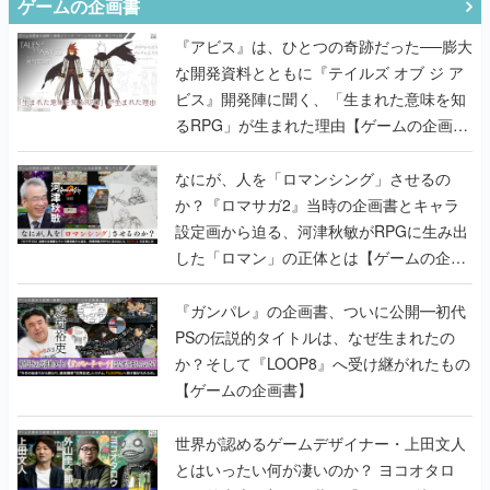
ゲームの企画書
『アビス』は、ひとつの奇跡だった──膨大
な開発資料とともに『テイルズ オブ ジ ア
ビス』開発陣に聞く、「生まれた意味を知
るRPG」が生まれた理由【ゲームの企画
書】
なにが、人を「ロマンシング」させるの
か？『ロマサガ2』当時の企画書とキャラ
設定画から迫る、河津秋敏がRPGに生み出
した「ロマン」の正体とは【ゲームの企画
書】
『ガンパレ』の企画書、ついに公開━初代
PSの伝説的タイトルは、なぜ生まれたの
か？そして『LOOP8』へ受け継がれたもの
【ゲームの企画書】
世界が認めるゲームデザイナー・上田文人
とはいったい何が凄いのか？ ヨコオタロ