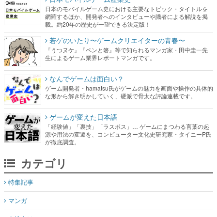
日本のモバイルゲーム史における主要なトピック・タイトルを
網羅するほか、開発者へのインタビューや識者による解説を掲
載。約20年の歴史が一望できる決定版！
若ゲのいたり〜ゲームクリエイターの青春〜
『うつヌケ』『ペンと箸』等で知られるマンガ家・田中圭一先
生によるゲーム業界レポートマンガです。
なんでゲームは面白い？
ゲーム開発者・hamatsu氏がゲームの魅力を画面や操作の具体的
な形から解き明かしていく、硬派で骨太な評論連載です。
ゲームが変えた日本語
「経験値」「裏技」「ラスボス」… ゲームにまつわる言葉の起
源や用法の変遷を、コンピューター文化史研究家・タイニーP氏
が徹底調査。
カテゴリ
特集記事
マンガ