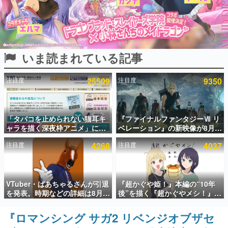
インタビュー
連載・特集一覧
いま読まれている記事
殿堂入り記事
SNS拡散数が数千以上！ ページビュー数万以上！ などな
ど。多くの人々に読まれた、電ファミ渾身の“殿堂入り”記
注目度
25509
注目度
9350
事をまとめました。
ゲームの企画書
名作ゲームクリエイターの方々に製作時のエピソードをお
聞きし、ヒットする企画（ゲーム）とは何か？を探ってい
「タバコを止められない猫耳キ
『ファイナルファンタジーⅦ リ
きます。
ャラを描く深夜枠アニメ」に視
ベレーション』の新映像が8月
聴者の一部から批判意見。違法
26日早朝に公開へ。『FF7』リ
赫本
注目度
4268
注目度
4037
薬物の使用と思しき描写も含め
メイクシリーズの完結編、
この物語を解いてはいけない。『赫本』は、〈試験問題〉
て、BPOが議論を交わす
「gamescom」のオープニング
の形をした短編ホラー小説集です。
ナイトライブにてディレクター
の浜口直樹氏が登壇する予定
新世代に訊く
VTuber・ばあちゃるさんが引退
『超かぐや姫！』本編の“10年
これからのデジタルゲーム市場を担う若きクリエイター達
を発表。時期などの詳細は8月9
後”を描く『超かぐやメシ！』
の姿を追い、彼らのルーツと情熱を探っていきます。
日15時からの配信で説明
Web連載決定。新たなWebマン
ガレーベル「ビビビコミック」
『ロマンシング サガ2 リベンジオブザセ
ゲーム世代の作家たち
にて特別話が掲載スタート、あ
ゲームに多大な影響を受けた作家さんに取材し、ゲームが