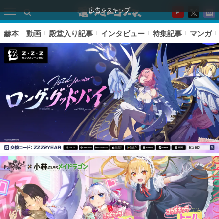
広告をスキップ
赫本
動画
殿堂入り記事
インタビュー
特集記事
マンガ
ピックアップ
電ファミのいま読まれている記事ランキング
アプリセール情報