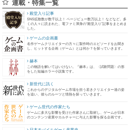
連載・特集一覧
殿堂入り記事
SNS拡散数が数千以上！ ページビュー数万以上！ などなど。多
くの人々に読まれた、電ファミ渾身の“殿堂入り”記事をまとめま
した。
ゲームの企画書
名作ゲームクリエイターの方々に製作時のエピソードをお聞き
し、ヒットする企画（ゲーム）とは何か？を探っていきます。
赫本
この物語を解いてはいけない。『赫本』は、〈試験問題〉の形
をした短編ホラー小説集です。
新世代に訊く
これからのデジタルゲーム市場を担う若きクリエイター達の姿
を追い、彼らのルーツと情熱を探っていきます。
ゲーム世代の作家たち
ゲームに多大な影響を受けた作家さんに取材し、ゲームが日本
のコンテンツ産業やカルチャーに与えた影響を探る企画です。
日本モバイルゲーム産業史