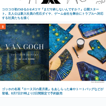
コロコロ初のゆるかわ4コマ『まだサ終しないんですか？』公開スター
ト。主人公は新入社員の侘石ダイヤ、ゲーム会社を舞台にトラブルへ対応
する社員たちを描く
5
ゴッホの名画『ローヌ川の星月夜』をあしらった傘やトートバッグなどが
登場。8月7日21時より2日間限定で予約販売