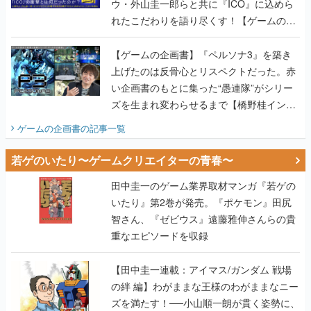
ウ・外山圭一郎らと共に『ICO』に込めら
れたこだわりを語り尽くす！【ゲームの企
画書】
【ゲームの企画書】『ペルソナ3』を築き
上げたのは反骨心とリスペクトだった。赤
い企画書のもとに集った“愚連隊”がシリー
ズを生まれ変わらせるまで【橋野桂インタ
ビュー】
ゲームの企画書
の記事一覧
若ゲのいたり〜ゲームクリエイターの青春〜
田中圭一のゲーム業界取材マンガ『若ゲの
いたり』第2巻が発売。『ポケモン』田尻
智さん、『ゼビウス』遠藤雅伸さんらの貴
重なエピソードを収録
【田中圭一連載：アイマス/ガンダム 戦場
の絆 編】わがままな王様のわがままなニー
ズを満たす！──小山順一朗が貫く姿勢に、