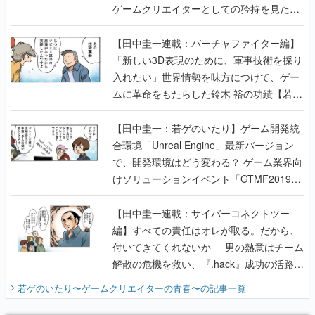
ゲームクリエイターとしての矜持を見た
【若ゲのいたり最終回】
【田中圭一連載：バーチャファイター編】
「新しい3D表現のために、軍事技術を採り
入れたい」世界情勢を味方につけて、ゲー
ムに革命をもたらした鈴木 裕の功績【若ゲ
のいたり】
【田中圭一：若ゲのいたり】ゲーム開発統
合環境「Unreal Engine」最新バージョン
で、開発環境はどう変わる？ ゲーム業界向
けソリューションイベント「GTMF2019」
に行って、より理解を深めよう【PR】
【田中圭一連載：サイバーコネクトツー
編】すべての責任はオレが取る。だから、
付いてきてくれないか──男の熱意はチーム
解散の危機を救い、『.hack』成功の活路を
開く。業界の快男児・松山 洋に流れる血は
若ゲのいたり〜ゲームクリエイターの青春〜
の記事一覧
『少年ジャンプ』色だった【若ゲのいた
り】