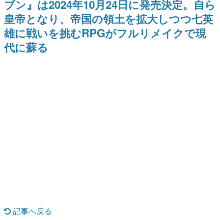
ブン』は2024年10月24日に発売決定。自ら
のお話には…まだ続きがある！
日本のコンテンツ産業やカルチャーに与えた影響を探る企
皇帝となり、帝国の領土を拡大しつつ七英
画です。
雄に戦いを挑むRPGがフルリメイクで現
日本モバイルゲーム産業史
日本のモバイルゲーム史における主要なトピック・タイト
代に蘇る
ルを網羅するほか、開発者へのインタビューや識者による
解説を掲載。約20年の歴史が一望できる決定版！
若ゲのいたり〜ゲームクリエイターの青春〜
『うつヌケ』『ペンと箸』等で知られるマンガ家・田中圭
一先生によるゲーム業界レポートマンガです。
なんでゲームは面白い？
ゲーム開発者・hamatsu氏がゲームの魅力を画面や操作の
具体的な形から解き明かしていく、硬派で骨太な評論連載
です。
ゲームが変えた日本語
「経験値」「裏技」「ラスボス」… ゲームにまつわる言葉
の起源や用法の変遷を、コンピューター文化史研究家・タ
イニーP氏が徹底調査。
カテゴリ
記事へ戻る
特集記事