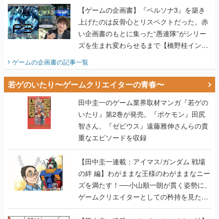
【ゲームの企画書】『ペルソナ3』を築き
上げたのは反骨心とリスペクトだった。赤
い企画書のもとに集った“愚連隊”がシリー
ズを生まれ変わらせるまで【橋野桂インタ
ビュー】
ゲームの企画書
の記事一覧
若ゲのいたり〜ゲームクリエイターの青春〜
田中圭一のゲーム業界取材マンガ『若ゲの
いたり』第2巻が発売。『ポケモン』田尻
智さん、『ゼビウス』遠藤雅伸さんらの貴
重なエピソードを収録
【田中圭一連載：アイマス/ガンダム 戦場
の絆 編】わがままな王様のわがままなニー
ズを満たす！──小山順一朗が貫く姿勢に、
ゲームクリエイターとしての矜持を見た
【若ゲのいたり最終回】