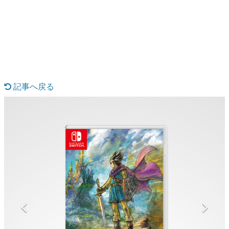
日本のコンテンツ産業やカルチャーに与えた影響を探る企
画です。
日本モバイルゲーム産業史
日本のモバイルゲーム史における主要なトピック・タイト
ルを網羅するほか、開発者へのインタビューや識者による
解説を掲載。約20年の歴史が一望できる決定版！
若ゲのいたり〜ゲームクリエイターの青春〜
『うつヌケ』『ペンと箸』等で知られるマンガ家・田中圭
記事へ戻る
一先生によるゲーム業界レポートマンガです。
なんでゲームは面白い？
ゲーム開発者・hamatsu氏がゲームの魅力を画面や操作の
具体的な形から解き明かしていく、硬派で骨太な評論連載
です。
ゲームが変えた日本語
「経験値」「裏技」「ラスボス」… ゲームにまつわる言葉
の起源や用法の変遷を、コンピューター文化史研究家・タ
イニーP氏が徹底調査。
カテゴリ
特集記事