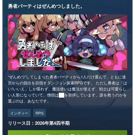
勇者パーティはぜんめつしました。
“ぜんめつ”してしまった勇者パーティから1人だけ選んで、ともに迷
宮からの脱出を目指すダンジョン探索RPGです。 ただし勇者は「は
い/いいえ」しか喋れず、魔法使いは魔法が使えず、戦士は可愛らし
い人形になっていて、僧侶は██を崇拝しています。誰を救うのかを
選ぶのは、あなたです。
インディー
RPG
リリース日：2026年第4四半期