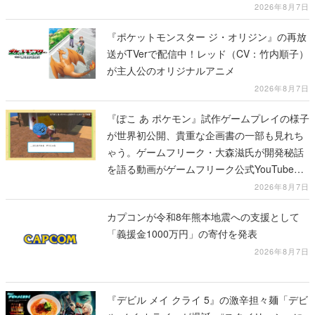
2026年8月7日
『ポケットモンスター ジ・オリジン』の再放
送がTVerで配信中！レッド（CV：竹内順子）
が主人公のオリジナルアニメ
2026年8月7日
『ぽこ あ ポケモン』試作ゲームプレイの様子
が世界初公開、貴重な企画書の一部も見れち
ゃう。ゲームフリーク・大森滋氏が開発秘話
を語る動画がゲームフリーク公式YouTubeで
公開中
2026年8月7日
カプコンが令和8年熊本地震への支援として
「義援金1000万円」の寄付を発表
2026年8月7日
『デビル メイ クライ 5』の激辛担々麺「デビ