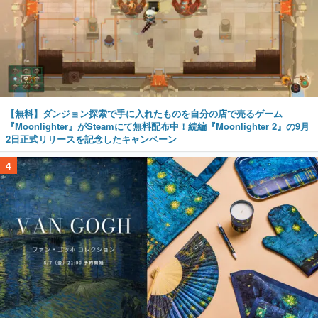
【無料】ダンジョン探索で手に入れたものを自分の店で売るゲーム
『Moonlighter』がSteamにて無料配布中！続編『Moonlighter 2』の9月
2日正式リリースを記念したキャンペーン
4