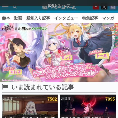
広告をスキップ
赫本
動画
殿堂入り記事
インタビュー
特集記事
マンガ
いま読まれている記事
ピックアップ
注目度
7502
注目度
7095
電ファミのいま読まれている記事ランキング
アプリセール情報