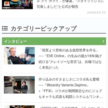
ル メイ カライ」が爆誕。“スタイリッシュに
完食しました”と公式が報告
2026年8月7日
カテゴリーピックアップ
インタビュー
「現実より意味のある仮想世界を作る」
──『EVE Online』の生みの親が18年掲げ
続ける”クレイジーな宣言”は、比喩ではな
く本気だった
作り込みのすさまじさにコラボ先も驚嘆
──『Wizardry Variants Daphne』
×『FFXI』コラボが期間限定なのにジョブ
もキャラも武器も戦闘システムもワンオフ
で作り込まれた理由を両ディレクターに聞
く