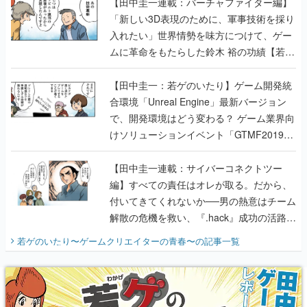
【田中圭一連載：バーチャファイター編】
「新しい3D表現のために、軍事技術を採り
入れたい」世界情勢を味方につけて、ゲー
ムに革命をもたらした鈴木 裕の功績【若ゲ
のいたり】
【田中圭一：若ゲのいたり】ゲーム開発統
合環境「Unreal Engine」最新バージョン
で、開発環境はどう変わる？ ゲーム業界向
けソリューションイベント「GTMF2019」
に行って、より理解を深めよう【PR】
【田中圭一連載：サイバーコネクトツー
編】すべての責任はオレが取る。だから、
付いてきてくれないか──男の熱意はチーム
解散の危機を救い、『.hack』成功の活路を
開く。業界の快男児・松山 洋に流れる血は
若ゲのいたり〜ゲームクリエイターの青春〜
の記事一覧
『少年ジャンプ』色だった【若ゲのいた
り】