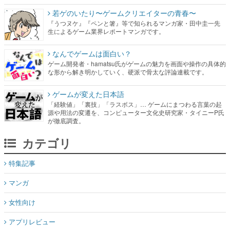
若ゲのいたり〜ゲームクリエイターの青春〜
『うつヌケ』『ペンと箸』等で知られるマンガ家・田中圭一先
生によるゲーム業界レポートマンガです。
なんでゲームは面白い？
ゲーム開発者・hamatsu氏がゲームの魅力を画面や操作の具体的
な形から解き明かしていく、硬派で骨太な評論連載です。
ゲームが変えた日本語
「経験値」「裏技」「ラスボス」… ゲームにまつわる言葉の起
源や用法の変遷を、コンピューター文化史研究家・タイニーP氏
が徹底調査。
カテゴリ
特集記事
マンガ
女性向け
アプリレビュー