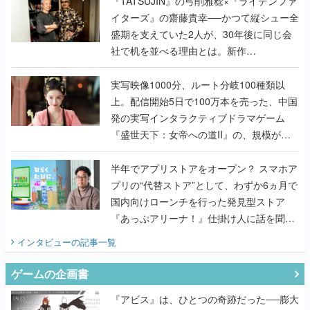
『TATSUJIN』の弓削雅稔×『ライデンファ
イターズ』の齋藤貴幸──かつて縦シュー全
盛期を支えていた2人が、30年後に同じ会
社で机を並べる理由とは。新作
『TATSUJIN EXTREME』で初タッグを組
んだレジェンド2人に訊く開発秘話
実写映像1000分、ルート分岐100種類以
上。配信開始5日で100万本を売った、中国
発の実写インタラクティブドラマゲーム
『盛世天下：女帝への道II』の、規模が違
うこだわりをプロデューサーに聞いた
半年でアプリストアをオープン？ スマホア
プリの“代替ストア”として、わずか6ヵ月で
国内向けローンチを行った発見型ストア
『あっぷアリーナ！』仕掛け人に話を聞い
てみた
インタビュー
の記事一覧
ゲームの企画書
『アビス』は、ひとつの奇跡だった──膨大