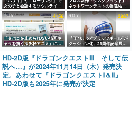
「パリィ」や「ローリング」で
フロム新作『ダスクブラッド』
女の子と会話するソウルライク
ネットワークテストの当選結果
インタビュー
恋愛ゲーム『小早川さんはソウ
が8月7日22時に発表。応募サイ
注目度
4158
注目度
3927
ルライク』無料公開。返事に失
トのマイページから確認可能、
連載・特集一覧
敗すると「YOU DIED」
テスト実施は8月21日～24日
殿堂入り記事
「タバコを止められない猫耳キ
『FF10』の“ブリッツボール”が
SNS拡散数が数千以上！ ページビュー数万以上！ などな
ど。多くの人々に読まれた、電ファミ渾身の“殿堂入り”記
ャラを描く深夜枠アニメ」に視
クッション化。25周年記念展
事をまとめました。
聴者の一部から批判意見。違法
「FINAL FANTASY X
薬物の使用と思しき描写も含め
MUSEUM-幻光の記憶-」のグッ
HD-2D版『ドラゴンクエストIII そして伝
ゲームの企画書
て、BPOが議論を交わす
ズ情報が一部公開
名作ゲームクリエイターの方々に製作時のエピソードをお
説へ…』が2024年11月14日（木）発売決
聞きし、ヒットする企画（ゲーム）とは何か？を探ってい
きます。
定。あわせて『ドラゴンクエストI＆II』
赫本
HD-2D版も2025年に発売が決定
この物語を解いてはいけない。『赫本』は、〈試験問題〉
の形をした短編ホラー小説集です。
新世代に訊く
これからのデジタルゲーム市場を担う若きクリエイター達
の姿を追い、彼らのルーツと情熱を探っていきます。
ゲーム世代の作家たち
ゲームに多大な影響を受けた作家さんに取材し、ゲームが