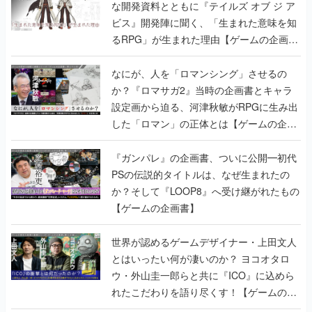
な開発資料とともに『テイルズ オブ ジ ア
ビス』開発陣に聞く、「生まれた意味を知
るRPG」が生まれた理由【ゲームの企画
書】
なにが、人を「ロマンシング」させるの
か？『ロマサガ2』当時の企画書とキャラ
設定画から迫る、河津秋敏がRPGに生み出
した「ロマン」の正体とは【ゲームの企画
書】
『ガンパレ』の企画書、ついに公開━初代
PSの伝説的タイトルは、なぜ生まれたの
か？そして『LOOP8』へ受け継がれたもの
【ゲームの企画書】
世界が認めるゲームデザイナー・上田文人
とはいったい何が凄いのか？ ヨコオタロ
ウ・外山圭一郎らと共に『ICO』に込めら
れたこだわりを語り尽くす！【ゲームの企
画書】