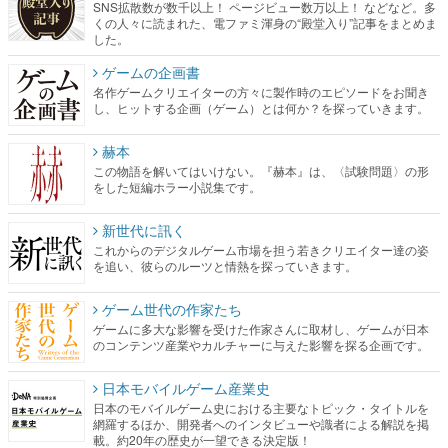
SNS拡散数が数千以上！ ページビュー数万以上！ などなど。多
くの人々に読まれた、電ファミ渾身の“殿堂入り”記事をまとめま
した。
ゲームの企画書
名作ゲームクリエイターの方々に製作時のエピソードをお聞き
し、ヒットする企画（ゲーム）とは何か？を探っていきます。
赫本
この物語を解いてはいけない。『赫本』は、〈試験問題〉の形
をした短編ホラー小説集です。
新世代に訊く
これからのデジタルゲーム市場を担う若きクリエイター達の姿
を追い、彼らのルーツと情熱を探っていきます。
ゲーム世代の作家たち
ゲームに多大な影響を受けた作家さんに取材し、ゲームが日本
のコンテンツ産業やカルチャーに与えた影響を探る企画です。
日本モバイルゲーム産業史
日本のモバイルゲーム史における主要なトピック・タイトルを
網羅するほか、開発者へのインタビューや識者による解説を掲
載。約20年の歴史が一望できる決定版！