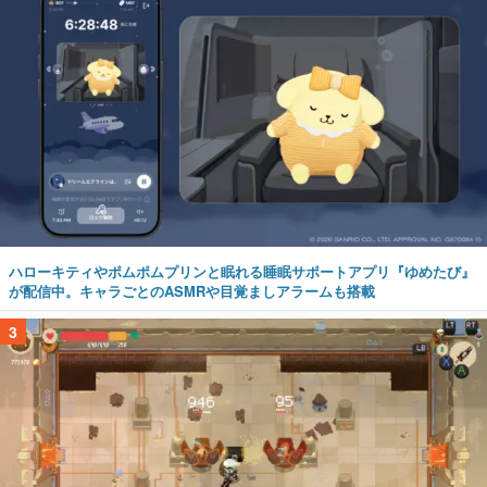
ハローキティやポムポムプリンと眠れる睡眠サポートアプリ『ゆめたび』
が配信中。キャラごとのASMRや目覚ましアラームも搭載
3