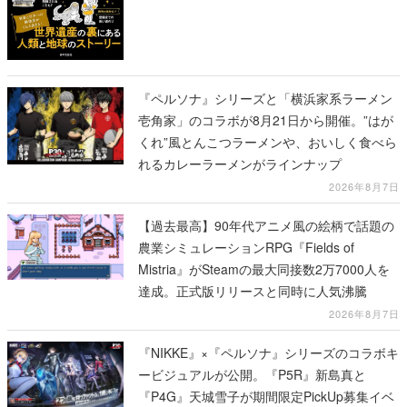
『ペルソナ』シリーズと「横浜家系ラーメン
壱角家」のコラボが8月21日から開催。”はが
くれ”風とんこつラーメンや、おいしく食べら
れるカレーラーメンがラインナップ
2026年8月7日
【過去最高】90年代アニメ風の絵柄で話題の
農業シミュレーションRPG『Fields of
Mistria』がSteamの最大同接数2万7000人を
達成。正式版リリースと同時に人気沸騰
2026年8月7日
『NIKKE』×『ペルソナ』シリーズのコラボキ
ービジュアルが公開。『P5R』新島真と
『P4G』天城雪子が期間限定PickUp募集イベ