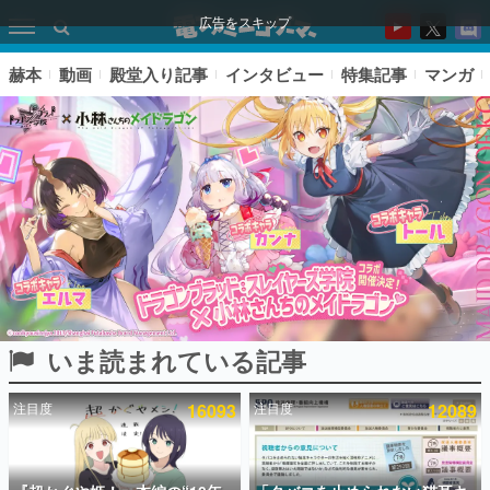
広告をスキップ
赫本
動画
殿堂入り記事
インタビュー
特集記事
マンガ
いま読まれている記事
ピックアップ
注目度
16093
注目度
12089
電ファミのいま読まれている記事ランキング
アプリセール情報