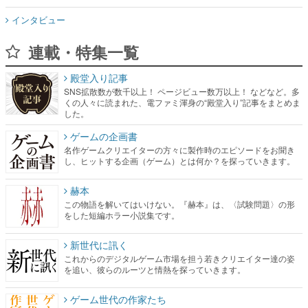
インタビュー
連載・特集一覧
殿堂入り記事
SNS拡散数が数千以上！ ページビュー数万以上！ などなど。多
くの人々に読まれた、電ファミ渾身の“殿堂入り”記事をまとめま
した。
ゲームの企画書
名作ゲームクリエイターの方々に製作時のエピソードをお聞き
し、ヒットする企画（ゲーム）とは何か？を探っていきます。
赫本
この物語を解いてはいけない。『赫本』は、〈試験問題〉の形
をした短編ホラー小説集です。
新世代に訊く
これからのデジタルゲーム市場を担う若きクリエイター達の姿
を追い、彼らのルーツと情熱を探っていきます。
ゲーム世代の作家たち