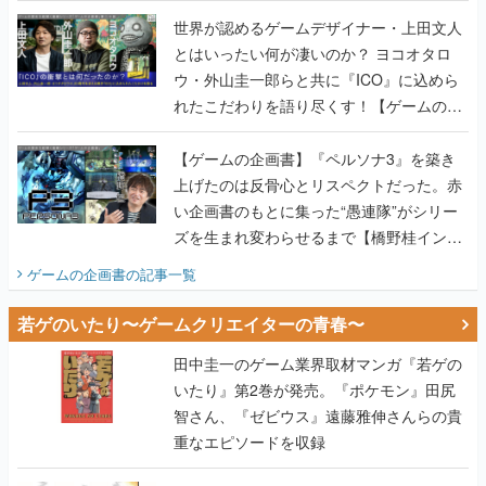
世界が認めるゲームデザイナー・上田文人
とはいったい何が凄いのか？ ヨコオタロ
ウ・外山圭一郎らと共に『ICO』に込めら
れたこだわりを語り尽くす！【ゲームの企
画書】
【ゲームの企画書】『ペルソナ3』を築き
上げたのは反骨心とリスペクトだった。赤
い企画書のもとに集った“愚連隊”がシリー
ズを生まれ変わらせるまで【橋野桂インタ
ビュー】
ゲームの企画書
の記事一覧
若ゲのいたり〜ゲームクリエイターの青春〜
田中圭一のゲーム業界取材マンガ『若ゲの
いたり』第2巻が発売。『ポケモン』田尻
智さん、『ゼビウス』遠藤雅伸さんらの貴
重なエピソードを収録