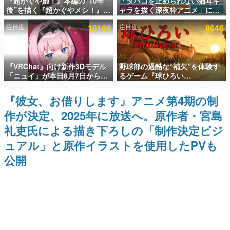
『超かぐや姫！』本編の“10年
「タバコを止められない猫耳キ
後”を描く『超かぐやメシ！』
ャラを描く深夜枠アニメ」に視
インタビュー
Web連載決定。新たなWebマン
聴者の一部から批判意見。違法
注目度
10186
注目度
8646
ガレーベル「ビビビコミック」
薬物の使用と思しき描写も含め
連載・特集一覧
にて特別話が掲載スタート、あ
て、BPOが議論を交わす
のお話には…まだ続きがある！
殿堂入り記事
『VRChat』向け新作3Dモデル
野球部の過酷な“補欠”を体験す
SNS拡散数が数千以上！ ページビュー数万以上！ などな
ど。多くの人々に読まれた、電ファミ渾身の“殿堂入り”記
「ニュイ」が本日8月7日から
るゲーム『球ひろい
事をまとめました。
BOOTHにて発売。瞳に光る星
Simulator』が「1件」のウィッ
や感情豊かな表情が、小悪魔か
シュリストをもとにチェコ語に
『彼女、お借りします』アニメ第4期の制
ゲームの企画書
わいい
対応しSNSで話題に。『キング
名作ゲームクリエイターの方々に製作時のエピソードをお
作が決定、2025年に放送へ。原作者・宮島
ダム・カム』開発元やチェコの
聞きし、ヒットする企画（ゲーム）とは何か？を探ってい
プロ野球選手から称賛の声
きます。
礼吏氏による描き下ろしの「制作決定ビジ
赫本
ュアル」と原作イラストを使用したPVも
この物語を解いてはいけない。『赫本』は、〈試験問題〉
公開
の形をした短編ホラー小説集です。
新世代に訊く
これからのデジタルゲーム市場を担う若きクリエイター達
の姿を追い、彼らのルーツと情熱を探っていきます。
ゲーム世代の作家たち
ゲームに多大な影響を受けた作家さんに取材し、ゲームが