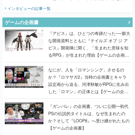
てみた
インタビュー
の記事一覧
ゲームの企画書
『アビス』は、ひとつの奇跡だった──膨大
な開発資料とともに『テイルズ オブ ジ ア
ビス』開発陣に聞く、「生まれた意味を知
るRPG」が生まれた理由【ゲームの企画
書】
なにが、人を「ロマンシング」させるの
か？『ロマサガ2』当時の企画書とキャラ
設定画から迫る、河津秋敏がRPGに生み出
した「ロマン」の正体とは【ゲームの企画
書】
『ガンパレ』の企画書、ついに公開━初代
PSの伝説的タイトルは、なぜ生まれたの
か？そして『LOOP8』へ受け継がれたもの
【ゲームの企画書】