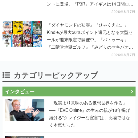
ントに登場、『P3R』アイギスは14日間ログ
インイベント、コラボイベントのクリアで獲
2026年8月7日
得可能
『ダイヤモンドの功罪』『ひゃくえむ。』
Kindleが最大50％ポイント還元となる大型セ
ールが週末限定で開催中。『バトゥーキ』
『二階堂地獄ゴルフ』『みどりのマキバオ
ー』『頭文字Ｄ 超合本版』など対象
2026年8月7日
カテゴリーピックアップ
インタビュー
「現実より意味のある仮想世界を作る」
──『EVE Online』の生みの親が18年掲げ
続ける”クレイジーな宣言”は、比喩ではな
く本気だった