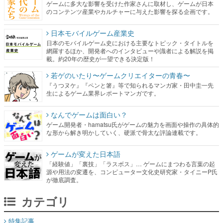
ゲームに多大な影響を受けた作家さんに取材し、ゲームが日本
のコンテンツ産業やカルチャーに与えた影響を探る企画です。
日本モバイルゲーム産業史
日本のモバイルゲーム史における主要なトピック・タイトルを
網羅するほか、開発者へのインタビューや識者による解説を掲
載。約20年の歴史が一望できる決定版！
若ゲのいたり〜ゲームクリエイターの青春〜
『うつヌケ』『ペンと箸』等で知られるマンガ家・田中圭一先
生によるゲーム業界レポートマンガです。
なんでゲームは面白い？
ゲーム開発者・hamatsu氏がゲームの魅力を画面や操作の具体的
な形から解き明かしていく、硬派で骨太な評論連載です。
ゲームが変えた日本語
「経験値」「裏技」「ラスボス」… ゲームにまつわる言葉の起
源や用法の変遷を、コンピューター文化史研究家・タイニーP氏
が徹底調査。
カテゴリ
特集記事