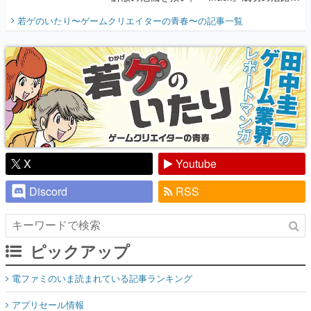
開く。業界の快男児・松山 洋に流れる血は
若ゲのいたり〜ゲームクリエイターの青春〜
の記事一覧
『少年ジャンプ』色だった【若ゲのいた
り】
X
Youtube
Discord
RSS
ピックアップ
電ファミのいま読まれている記事ランキング
アプリセール情報