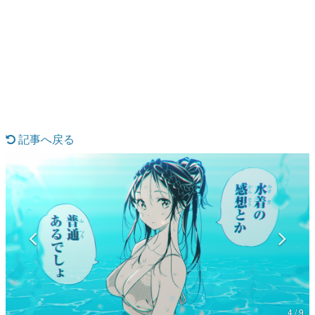
日本のコンテンツ産業やカルチャーに与えた影響を探る企
画です。
日本モバイルゲーム産業史
日本のモバイルゲーム史における主要なトピック・タイト
ルを網羅するほか、開発者へのインタビューや識者による
解説を掲載。約20年の歴史が一望できる決定版！
若ゲのいたり〜ゲームクリエイターの青春〜
『うつヌケ』『ペンと箸』等で知られるマンガ家・田中圭
一先生によるゲーム業界レポートマンガです。
記事へ戻る
なんでゲームは面白い？
ゲーム開発者・hamatsu氏がゲームの魅力を画面や操作の
具体的な形から解き明かしていく、硬派で骨太な評論連載
です。
ゲームが変えた日本語
「経験値」「裏技」「ラスボス」… ゲームにまつわる言葉
の起源や用法の変遷を、コンピューター文化史研究家・タ
イニーP氏が徹底調査。
カテゴリ
4 / 9
特集記事