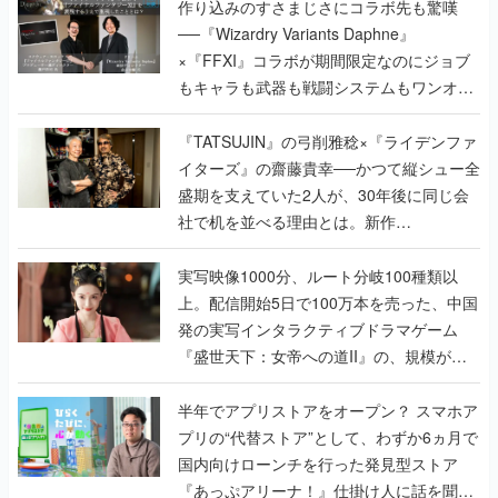
作り込みのすさまじさにコラボ先も驚嘆
──『Wizardry Variants Daphne』
×『FFXI』コラボが期間限定なのにジョブ
もキャラも武器も戦闘システムもワンオフ
で作り込まれた理由を両ディレクターに聞
く
『TATSUJIN』の弓削雅稔×『ライデンファ
イターズ』の齋藤貴幸──かつて縦シュー全
盛期を支えていた2人が、30年後に同じ会
社で机を並べる理由とは。新作
『TATSUJIN EXTREME』で初タッグを組
んだレジェンド2人に訊く開発秘話
実写映像1000分、ルート分岐100種類以
上。配信開始5日で100万本を売った、中国
発の実写インタラクティブドラマゲーム
『盛世天下：女帝への道II』の、規模が違
うこだわりをプロデューサーに聞いた
半年でアプリストアをオープン？ スマホア
プリの“代替ストア”として、わずか6ヵ月で
国内向けローンチを行った発見型ストア
『あっぷアリーナ！』仕掛け人に話を聞い