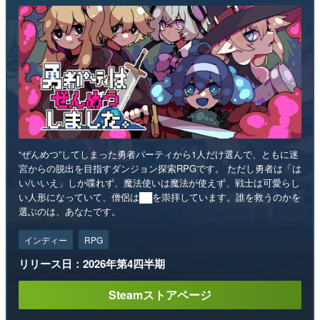
“ぜんめつ”してしまった勇者パーティから1人だけ選んで、ともに迷
宮からの脱出を目指すダンジョン探索RPGです。 ただし勇者は「は
い/いいえ」しか喋れず、魔法使いは魔法が使えず、戦士は可愛らし
い人形になっていて、僧侶は██を崇拝しています。誰を救うのかを
選ぶのは、あなたです。
インディー
RPG
リリース日：2026年第4四半期
Steamストアページ