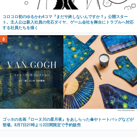
コロコロ初のゆるかわ4コマ『まだサ終しないんですか？』公開スター
ト。主人公は新入社員の侘石ダイヤ、ゲーム会社を舞台にトラブルへ対応
する社員たちを描く
5
ゴッホの名画『ローヌ川の星月夜』をあしらった傘やトートバッグなどが
登場。8月7日21時より2日間限定で予約販売