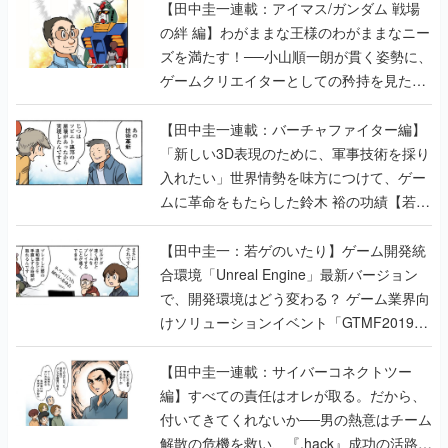
【田中圭一連載：アイマス/ガンダム 戦場
の絆 編】わがままな王様のわがままなニー
ズを満たす！──小山順一朗が貫く姿勢に、
ゲームクリエイターとしての矜持を見た
【若ゲのいたり最終回】
【田中圭一連載：バーチャファイター編】
「新しい3D表現のために、軍事技術を採り
入れたい」世界情勢を味方につけて、ゲー
ムに革命をもたらした鈴木 裕の功績【若ゲ
のいたり】
【田中圭一：若ゲのいたり】ゲーム開発統
合環境「Unreal Engine」最新バージョン
で、開発環境はどう変わる？ ゲーム業界向
けソリューションイベント「GTMF2019」
に行って、より理解を深めよう【PR】
【田中圭一連載：サイバーコネクトツー
編】すべての責任はオレが取る。だから、
付いてきてくれないか──男の熱意はチーム
解散の危機を救い、『.hack』成功の活路を