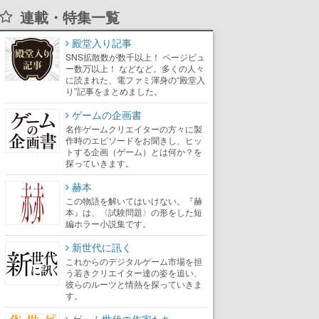
連載・特集一覧
殿堂入り記事
SNS拡散数が数千以上！ ページビュ
ー数万以上！ などなど。多くの人々
に読まれた、電ファミ渾身の“殿堂入
り”記事をまとめました。
ゲームの企画書
名作ゲームクリエイターの方々に製
作時のエピソードをお聞きし、ヒッ
トする企画（ゲーム）とは何か？を
探っていきます。
赫本
この物語を解いてはいけない。『赫
本』は、〈試験問題〉の形をした短
編ホラー小説集です。
新世代に訊く
これからのデジタルゲーム市場を担
う若きクリエイター達の姿を追い、
彼らのルーツと情熱を探っていきま
す。
ゲーム世代の作家たち