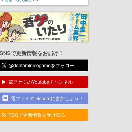
SNSで更新情報をお届け！
@denfaminicogameをフォロー
電ファミのYoutubeチャンネル
電ファミのDiscordに参加しよう！
RSSで更新情報を受け取る