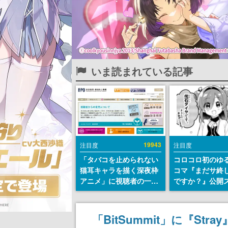
いま読まれている記事
19943
注目度
注目度
「タバコを止められない
コロコロ初のゆ
猫耳キャラを描く深夜枠
コマ『まだサ終
アニメ」に視聴者の一部
ですか？』公開
から批判意見。違法薬物
ト。主人公は新
の使用と思わしき描写も
侘石ダイヤ、ゲ
含めて、BPOが議論を交
を舞台にトラブ
「BitSummit」に『Stray
わす
する社員たちを