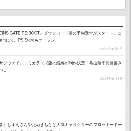
INS;GATE RE:BOOT』ダウンロード版の予約受付がスタート、ニ
mにて。PS Storeもオープン
2026年8月6日
☆サブウェイ』コミカライズ版の続編が制作決定！亀山陽平監督書き
ーに
2026年8月6日
の森』しずえさんやたぬきちなど人気キャラクターのフロッキードー