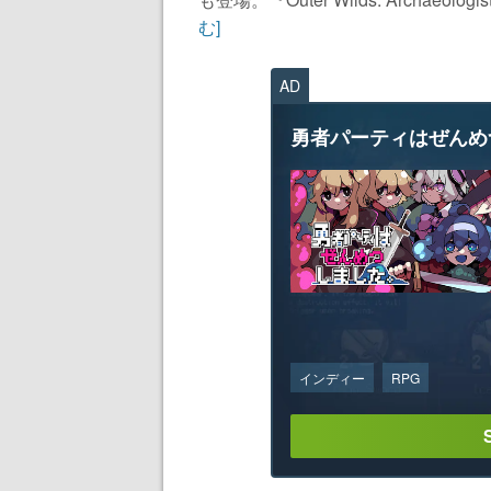
む]
AD
勇者パーティはぜんめ
インディー
RPG