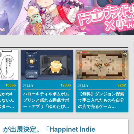
16566
12386
9262
注目度
注目度
るかわ4
ハローキティやポムポム
【無料】ダンジョン探索
しないん
プリンと眠れる睡眠サポ
で手に入れたものを自分
スター
ートアプリ『ゆめたび』
の店で売るゲーム
入社員の
が配信中。キャラごとの
『Moonlighter』が
ーム会社
ASMRや目覚ましアラー
Steamにて無料配布中！
ルへ対応
ムも搭載
続編『Moonlighter 2』
』が出展決定。「Happinet Indie
描く
の9月2日正式リリースを