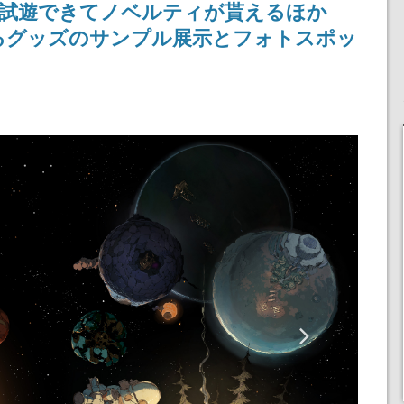
ス内にて試遊できてノベルティが貰えるほか
記念したキャンペーン
されるグッズのサンプル展示とフォトスポッ