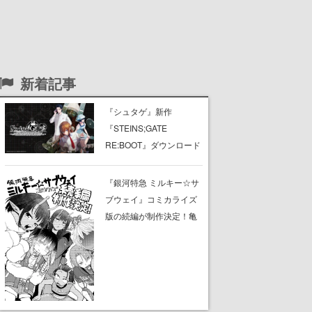
新着記事
『シュタゲ』新作
『STEINS;GATE
RE:BOOT』ダウンロード
版の予約受付がスター
ト、ニンテンドーストア
『銀河特急 ミルキー☆サ
とSteamにて。PS Store
ブウェイ』コミカライズ
もオープン
版の続編が制作決定！亀
山陽平監督書き下ろしの
新規ストーリーに