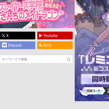
X
Youtube
Discord
RSS