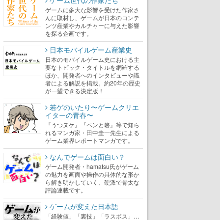
ゲームに多大な影響を受けた作家さ
んに取材し、ゲームが日本のコンテ
ンツ産業やカルチャーに与えた影響
を探る企画です。
日本モバイルゲーム産業史
日本のモバイルゲーム史における主
要なトピック・タイトルを網羅する
ほか、開発者へのインタビューや識
者による解説を掲載。約20年の歴史
が一望できる決定版！
若ゲのいたり〜ゲームクリエ
イターの青春〜
『うつヌケ』『ペンと箸』等で知ら
れるマンガ家・田中圭一先生による
ゲーム業界レポートマンガです。
なんでゲームは面白い？
ゲーム開発者・hamatsu氏がゲーム
の魅力を画面や操作の具体的な形か
ら解き明かしていく、硬派で骨太な
評論連載です。
ゲームが変えた日本語
「経験値」「裏技」「ラスボス」…