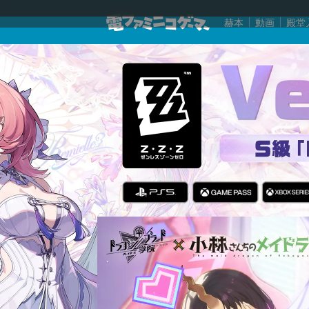
赫本
動画
殿堂