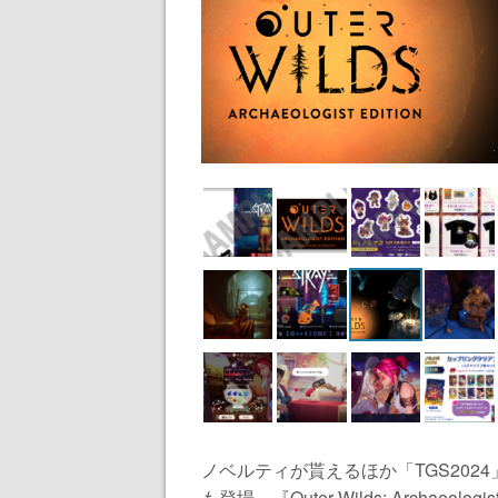
ノベルティが貰えるほか「TGS20
も登場。『Outer Wilds: Archaeol