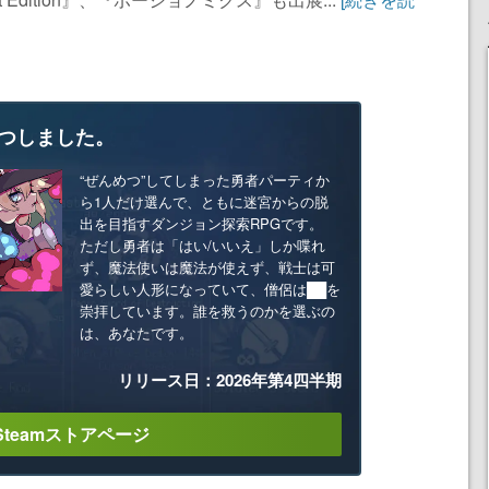
つしました。
“ぜんめつ”してしまった勇者パーティか
ら1人だけ選んで、ともに迷宮からの脱
出を目指すダンジョン探索RPGです。
ただし勇者は「はい/いいえ」しか喋れ
ず、魔法使いは魔法が使えず、戦士は可
愛らしい人形になっていて、僧侶は██を
崇拝しています。誰を救うのかを選ぶの
は、あなたです。
リリース日：2026年第4四半期
Steamストアページ