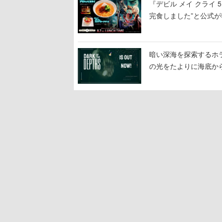
『デビル メイ クライ
完食しました”と公式が
暗い深海を探索するホラーゲ
の光をたよりに海底か