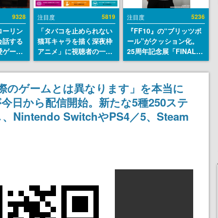
9328
5819
5236
注目度
注目度
ローリン
「タバコを止められない
『FF10』の“ブリッツボ
会話する
猫耳キャラを描く深夜枠
ール”がクッション化。
愛ゲーム
アニメ」に視聴者の一部
25周年記念展「FINAL
ソウルラ
から批判意見。違法薬物
FANTASY X MUSEUM-
。返事に
の使用と思しき描写も含
幻光の記憶-」のグッズ情
U
めて、BPOが議論を交わ
報が一部公開
際のゲームとは異なります」を本当に
す
今日から配信開始。新たな5種250ステ
tendo SwitchやPS4／5、Steam