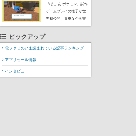
公のオリジナルアニメ
『ぽこ あ ポケモン』試作
ゲームプレイの様子が世
界初公開、貴重な企画書
の一部も見れちゃう。ゲ
ームフリーク・大森滋氏
ピックアップ
が開発秘話を語る動画が
ゲームフリーク公式
電ファミのいま読まれている記事ランキング
YouTubeで公開中
アプリセール情報
インタビュー