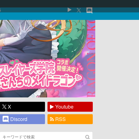
5
X
Youtube
Discord
RSS