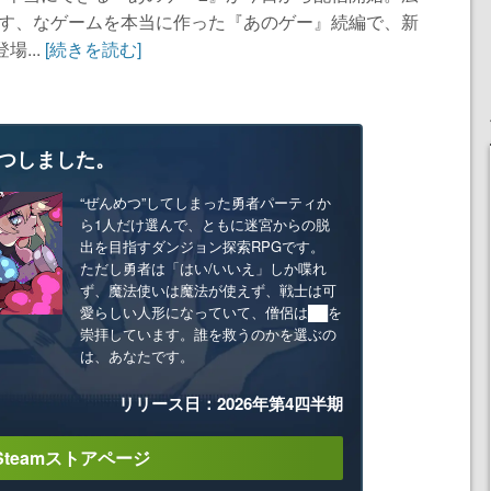
ます、なゲームを本当に作った『あのゲー』続編で、新
場...
[続きを読む]
つしました。
“ぜんめつ”してしまった勇者パーティか
ら1人だけ選んで、ともに迷宮からの脱
出を目指すダンジョン探索RPGです。
ただし勇者は「はい/いいえ」しか喋れ
ず、魔法使いは魔法が使えず、戦士は可
愛らしい人形になっていて、僧侶は██を
崇拝しています。誰を救うのかを選ぶの
は、あなたです。
リリース日：2026年第4四半期
Steamストアページ