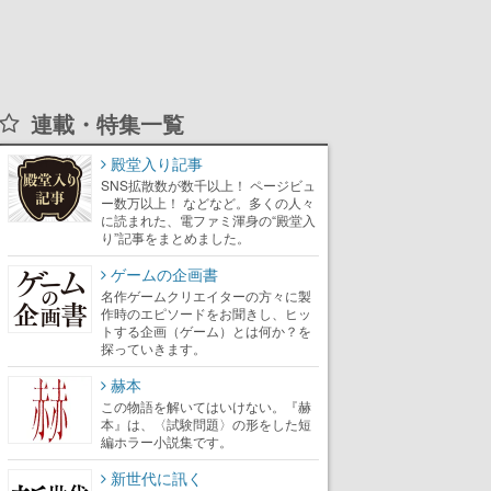
連載・特集一覧
殿堂入り記事
SNS拡散数が数千以上！ ページビュ
ー数万以上！ などなど。多くの人々
に読まれた、電ファミ渾身の“殿堂入
り”記事をまとめました。
ゲームの企画書
名作ゲームクリエイターの方々に製
作時のエピソードをお聞きし、ヒッ
トする企画（ゲーム）とは何か？を
探っていきます。
赫本
この物語を解いてはいけない。『赫
本』は、〈試験問題〉の形をした短
編ホラー小説集です。
新世代に訊く