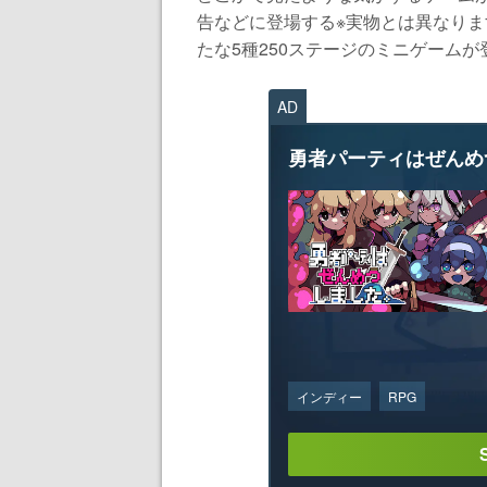
告などに登場する※実物とは異なり
たな5種250ステージのミニゲームが登
AD
勇者パーティはぜんめ
インディー
RPG