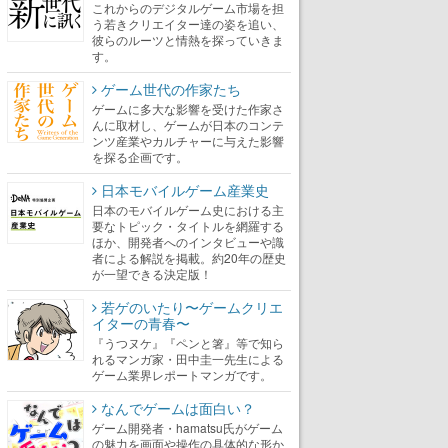
これからのデジタルゲーム市場を担
う若きクリエイター達の姿を追い、
彼らのルーツと情熱を探っていきま
す。
ゲーム世代の作家たち
ゲームに多大な影響を受けた作家さ
んに取材し、ゲームが日本のコンテ
ンツ産業やカルチャーに与えた影響
を探る企画です。
日本モバイルゲーム産業史
日本のモバイルゲーム史における主
要なトピック・タイトルを網羅する
ほか、開発者へのインタビューや識
者による解説を掲載。約20年の歴史
が一望できる決定版！
若ゲのいたり〜ゲームクリエ
イターの青春〜
『うつヌケ』『ペンと箸』等で知ら
れるマンガ家・田中圭一先生による
ゲーム業界レポートマンガです。
なんでゲームは面白い？
ゲーム開発者・hamatsu氏がゲーム
の魅力を画面や操作の具体的な形か