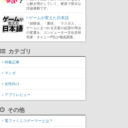
ら解き明かしていく、硬派で骨太な
評論連載です。
ゲームが変えた日本語
「経験値」「裏技」「ラスボス」…
ゲームにまつわる言葉の起源や用法
の変遷を、コンピューター文化史研
究家・タイニーP氏が徹底調査。
カテゴリ
特集記事
マンガ
女性向け
アプリレビュー
その他
電ファミニコゲーマーとは？