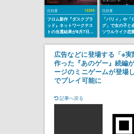
12265
注目度
注目度
フロム新作『ダスクブラ
「パリィ」や「
ッド』ネットワークテス
グ」で女の子と
トの当選結果が8月7日22
ソウルライク恋
時に発表。応募サイトの
『小早川さんは
マイページから確認可
イク』無料公開
能、テスト実施は8月21
失敗すると「YO
広告などに登場する「※実
日～24日
DIED」
作った『あのゲー』続編が
ージのミニゲームが登場し、Nin
でプレイ可能に
記事へ戻る