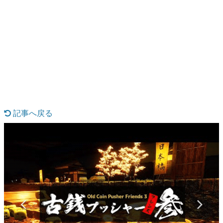
日本のコンテンツ産業やカルチャーに与えた影響を探る企
画です。
日本モバイルゲーム産業史
日本のモバイルゲーム史における主要なトピック・タイト
ルを網羅するほか、開発者へのインタビューや識者による
解説を掲載。約20年の歴史が一望できる決定版！
若ゲのいたり〜ゲームクリエイターの青春〜
『うつヌケ』『ペンと箸』等で知られるマンガ家・田中圭
一先生によるゲーム業界レポートマンガです。
記事へ戻る
なんでゲームは面白い？
ゲーム開発者・hamatsu氏がゲームの魅力を画面や操作の
具体的な形から解き明かしていく、硬派で骨太な評論連載
です。
ゲームが変えた日本語
「経験値」「裏技」「ラスボス」… ゲームにまつわる言葉
の起源や用法の変遷を、コンピューター文化史研究家・タ
イニーP氏が徹底調査。
カテゴリ
特集記事