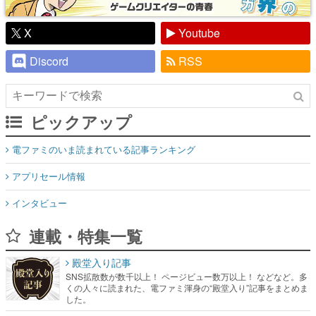
X
Youtube
Discord
RSS
ピックアップ
電ファミのいま読まれている記事ランキング
アプリセール情報
インタビュー
連載・特集一覧
殿堂入り記事
SNS拡散数が数千以上！ ページビュー数万以上！ などなど。多
くの人々に読まれた、電ファミ渾身の“殿堂入り”記事をまとめま
した。