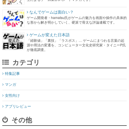
なんでゲームは面白い？
ゲーム開発者・hamatsu氏がゲームの魅力を画面や操作の具体的
な形から解き明かしていく、硬派で骨太な評論連載です。
ゲームが変えた日本語
「経験値」「裏技」「ラスボス」… ゲームにまつわる言葉の起
源や用法の変遷を、コンピューター文化史研究家・タイニーP氏
が徹底調査。
カテゴリ
特集記事
マンガ
女性向け
アプリレビュー
その他