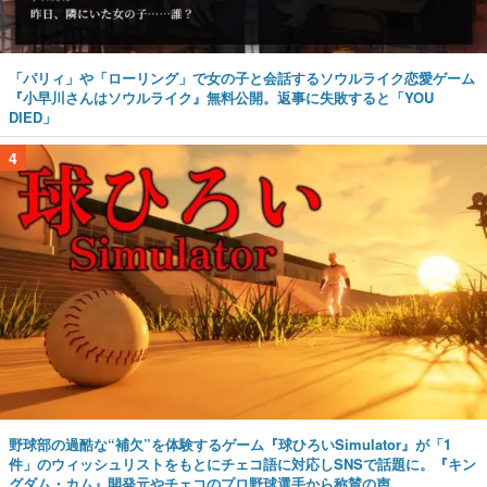
「パリィ」や「ローリング」で女の子と会話するソウルライク恋愛ゲーム
『小早川さんはソウルライク』無料公開。返事に失敗すると「YOU
DIED」
4
野球部の過酷な“補欠”を体験するゲーム『球ひろいSimulator』が「1
件」のウィッシュリストをもとにチェコ語に対応しSNSで話題に。『キン
グダム・カム』開発元やチェコのプロ野球選手から称賛の声