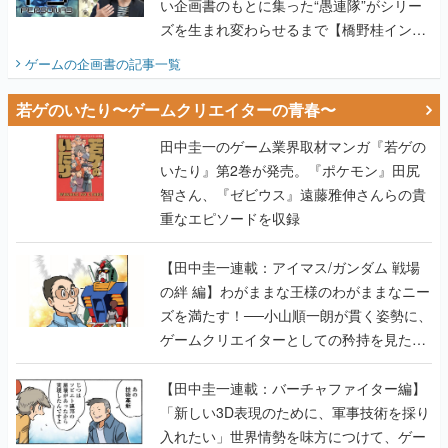
い企画書のもとに集った“愚連隊”がシリー
ズを生まれ変わらせるまで【橋野桂インタ
ビュー】
ゲームの企画書
の記事一覧
若ゲのいたり〜ゲームクリエイターの青春〜
田中圭一のゲーム業界取材マンガ『若ゲの
いたり』第2巻が発売。『ポケモン』田尻
智さん、『ゼビウス』遠藤雅伸さんらの貴
重なエピソードを収録
【田中圭一連載：アイマス/ガンダム 戦場
の絆 編】わがままな王様のわがままなニー
ズを満たす！──小山順一朗が貫く姿勢に、
ゲームクリエイターとしての矜持を見た
【若ゲのいたり最終回】
【田中圭一連載：バーチャファイター編】
「新しい3D表現のために、軍事技術を採り
入れたい」世界情勢を味方につけて、ゲー