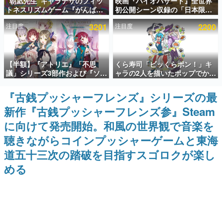
“朝凪先生”キャラデザのフィッ
映画『バイオハザード』全世界
トネスリズムゲーム『がんば
初公開シーン収録の「日本限
インタビュー
れ！チアリズム』Steamストア
定」予告映像が解禁。バイオの
注目度
3201
注目度
2200
ページが公開。キャラクターの
日（8月10日）にあわせて、
連載・特集一覧
CVは陽向葵ゅかさん
「ラクーンシティ総合病院」へ
行く配達人の姿が披露
殿堂入り記事
【半額】『アトリエ』「不思
くら寿司「ビッくらポン！」キ
SNS拡散数が数千以上！ ページビュー数万以上！ などな
ど。多くの人々に読まれた、電ファミ渾身の“殿堂入り”記
議」シリーズ3部作および『ソフ
ャラの2人を描いたポップでかわ
事をまとめました。
ィーのアトリエ2』公式画集の
いいコラボイラストが公開。コ
Kindle版が50%オフとなるセー
ラボイラストを使用した限定T
『古銭プッシャーフレンズ』シリーズの最
ゲームの企画書
ルが開催中。各作品の設定画や
シャツ&ステッカーがアソビシ
名作ゲームクリエイターの方々に製作時のエピソードをお
新作『古銭プッシャーフレンズ参』Steam
美麗なイラストの数々をふんだ
ステム主催「Akaku展」にて販
聞きし、ヒットする企画（ゲーム）とは何か？を探ってい
んに収録
売へ
きます。
に向けて発売開始。和風の世界観で音楽を
赫本
聴きながらコインプッシャーゲームと東海
この物語を解いてはいけない。『赫本』は、〈試験問題〉
道五十三次の踏破を目指すスゴロクが楽し
の形をした短編ホラー小説集です。
める
新世代に訊く
これからのデジタルゲーム市場を担う若きクリエイター達
の姿を追い、彼らのルーツと情熱を探っていきます。
ゲーム世代の作家たち
ゲームに多大な影響を受けた作家さんに取材し、ゲームが