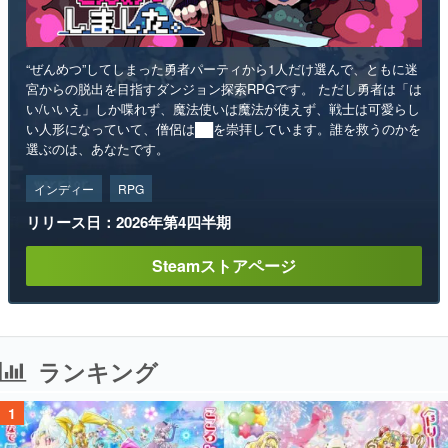
“ぜんめつ”してしまった勇者パーティから1人だけ選んで、ともに迷
宮からの脱出を目指すダンジョン探索RPGです。 ただし勇者は「は
い/いいえ」しか喋れず、魔法使いは魔法が使えず、戦士は可愛らし
い人形になっていて、僧侶は██を崇拝しています。誰を救うのかを
選ぶのは、あなたです。
インディー
RPG
リリース日：2026年第4四半期
Steamストアページ
ランキング
1