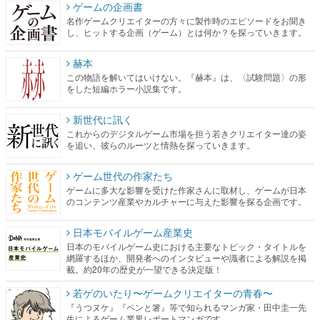
ゲームの企画書
名作ゲームクリエイターの方々に製作時のエピソードをお聞き
し、ヒットする企画（ゲーム）とは何か？を探っていきます。
赫本
この物語を解いてはいけない。『赫本』は、〈試験問題〉の形
をした短編ホラー小説集です。
新世代に訊く
これからのデジタルゲーム市場を担う若きクリエイター達の姿
を追い、彼らのルーツと情熱を探っていきます。
ゲーム世代の作家たち
ゲームに多大な影響を受けた作家さんに取材し、ゲームが日本
のコンテンツ産業やカルチャーに与えた影響を探る企画です。
日本モバイルゲーム産業史
日本のモバイルゲーム史における主要なトピック・タイトルを
網羅するほか、開発者へのインタビューや識者による解説を掲
載。約20年の歴史が一望できる決定版！
若ゲのいたり〜ゲームクリエイターの青春〜
『うつヌケ』『ペンと箸』等で知られるマンガ家・田中圭一先
生によるゲーム業界レポートマンガです。