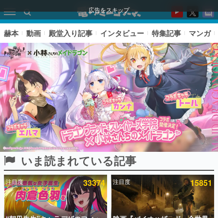
広告をスキップ
赫本
動画
殿堂入り記事
インタビュー
特集記事
マンガ
いま読まれている記事
ピックアップ
注目度
33374
注目度
15851
電ファミのいま読まれている記事ランキング
アプリセール情報