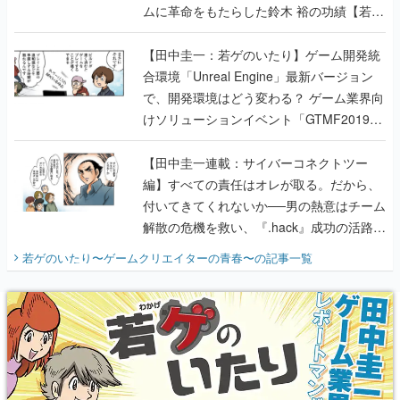
ムに革命をもたらした鈴木 裕の功績【若ゲ
のいたり】
【田中圭一：若ゲのいたり】ゲーム開発統
合環境「Unreal Engine」最新バージョン
で、開発環境はどう変わる？ ゲーム業界向
けソリューションイベント「GTMF2019」
に行って、より理解を深めよう【PR】
【田中圭一連載：サイバーコネクトツー
編】すべての責任はオレが取る。だから、
付いてきてくれないか──男の熱意はチーム
解散の危機を救い、『.hack』成功の活路を
開く。業界の快男児・松山 洋に流れる血は
若ゲのいたり〜ゲームクリエイターの青春〜
の記事一覧
『少年ジャンプ』色だった【若ゲのいた
り】