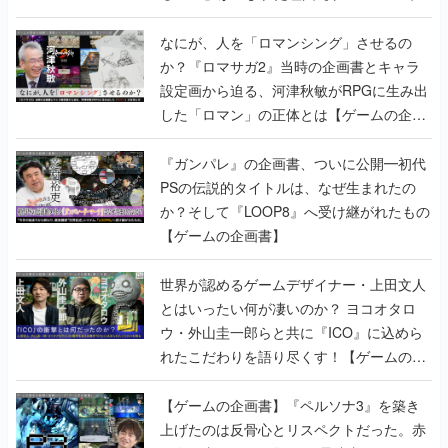
書】
なにが、人を「ロマンシング」させるの
か？『ロマサガ2』当時の企画書とキャラ
設定画から迫る、河津秋敏がRPGに生み出
した「ロマン」の正体とは【ゲームの企画
書】
『ガンパレ』の企画書、ついに公開━初代
PSの伝説的タイトルは、なぜ生まれたの
か？そして『LOOP8』へ受け継がれたもの
【ゲームの企画書】
世界が認めるゲームデザイナー・上田文人
とはいったい何が凄いのか？ ヨコオタロ
ウ・外山圭一郎らと共に『ICO』に込めら
れたこだわりを語り尽くす！【ゲームの企
画書】
【ゲームの企画書】『ペルソナ3』を築き
上げたのは反骨心とリスペクトだった。赤