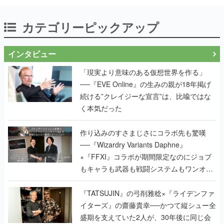
カテゴリーピックアップ
インタビュー
「現実より意味のある仮想世界を作る」
──『EVE Online』の生みの親が18年掲げ
続ける”クレイジーな宣言”は、比喩ではな
く本気だった
作り込みのすさまじさにコラボ先も驚嘆
──『Wizardry Variants Daphne』
×『FFXI』コラボが期間限定なのにジョブ
もキャラも武器も戦闘システムもワンオフ
で作り込まれた理由を両ディレクターに聞
く
『TATSUJIN』の弓削雅稔×『ライデンファ
イターズ』の齋藤貴幸──かつて縦シュー全
盛期を支えていた2人が、30年後に同じ会