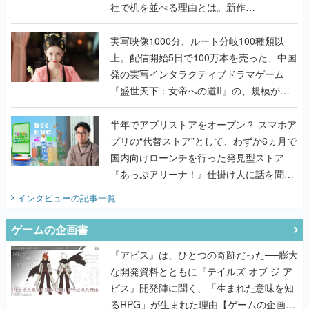
社で机を並べる理由とは。新作
『TATSUJIN EXTREME』で初タッグを組
んだレジェンド2人に訊く開発秘話
実写映像1000分、ルート分岐100種類以
上。配信開始5日で100万本を売った、中国
発の実写インタラクティブドラマゲーム
『盛世天下：女帝への道II』の、規模が違
うこだわりをプロデューサーに聞いた
半年でアプリストアをオープン？ スマホア
プリの“代替ストア”として、わずか6ヵ月で
国内向けローンチを行った発見型ストア
『あっぷアリーナ！』仕掛け人に話を聞い
てみた
インタビュー
の記事一覧
ゲームの企画書
『アビス』は、ひとつの奇跡だった──膨大
な開発資料とともに『テイルズ オブ ジ ア
ビス』開発陣に聞く、「生まれた意味を知
るRPG」が生まれた理由【ゲームの企画