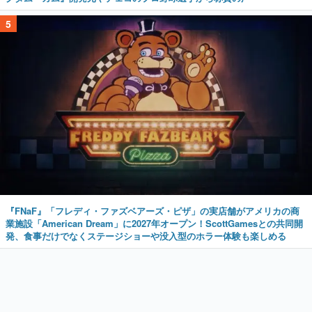
5
『FNaF』「フレディ・ファズベアーズ・ピザ」の実店舗がアメリカの商
業施設「American Dream」に2027年オープン！ScottGamesとの共同開
発、食事だけでなくステージショーや没入型のホラー体験も楽しめる