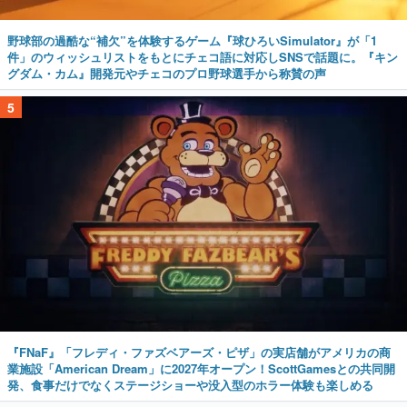
グダム・カム』開発元やチェコのプロ野球選手から称賛の声
5
『FNaF』「フレディ・ファズベアーズ・ピザ」の実店舗がアメリカの商
業施設「American Dream」に2027年オープン！ScottGamesとの共同開
発、食事だけでなくステージショーや没入型のホラー体験も楽しめる