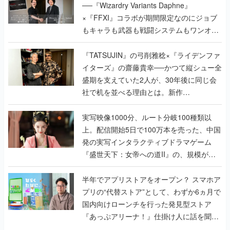
で作り込まれた理由を両ディレクターに聞
く
『TATSUJIN』の弓削雅稔×『ライデンファ
イターズ』の齋藤貴幸──かつて縦シュー全
盛期を支えていた2人が、30年後に同じ会
社で机を並べる理由とは。新作
『TATSUJIN EXTREME』で初タッグを組
んだレジェンド2人に訊く開発秘話
実写映像1000分、ルート分岐100種類以
上。配信開始5日で100万本を売った、中国
発の実写インタラクティブドラマゲーム
『盛世天下：女帝への道II』の、規模が違
うこだわりをプロデューサーに聞いた
半年でアプリストアをオープン？ スマホア
プリの“代替ストア”として、わずか6ヵ月で
国内向けローンチを行った発見型ストア
『あっぷアリーナ！』仕掛け人に話を聞い
てみた
インタビュー
の記事一覧
ゲームの企画書