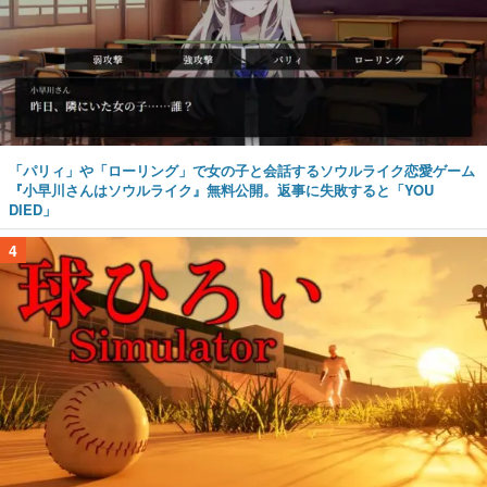
「パリィ」や「ローリング」で女の子と会話するソウルライク恋愛ゲーム
『小早川さんはソウルライク』無料公開。返事に失敗すると「YOU
DIED」
4
野球部の過酷な“補欠”を体験するゲーム『球ひろいSimulator』が「1
件」のウィッシュリストをもとにチェコ語に対応しSNSで話題に。『キン