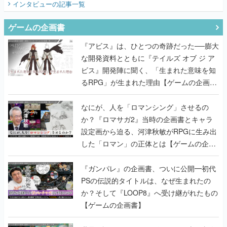
『アビス』は、ひとつの奇跡だった──膨大
な開発資料とともに『テイルズ オブ ジ ア
ビス』開発陣に聞く、「生まれた意味を知
るRPG」が生まれた理由【ゲームの企画
書】
なにが、人を「ロマンシング」させるの
か？『ロマサガ2』当時の企画書とキャラ
設定画から迫る、河津秋敏がRPGに生み出
した「ロマン」の正体とは【ゲームの企画
書】
『ガンパレ』の企画書、ついに公開━初代
PSの伝説的タイトルは、なぜ生まれたの
か？そして『LOOP8』へ受け継がれたもの
【ゲームの企画書】
世界が認めるゲームデザイナー・上田文人
とはいったい何が凄いのか？ ヨコオタロ
ウ・外山圭一郎らと共に『ICO』に込めら