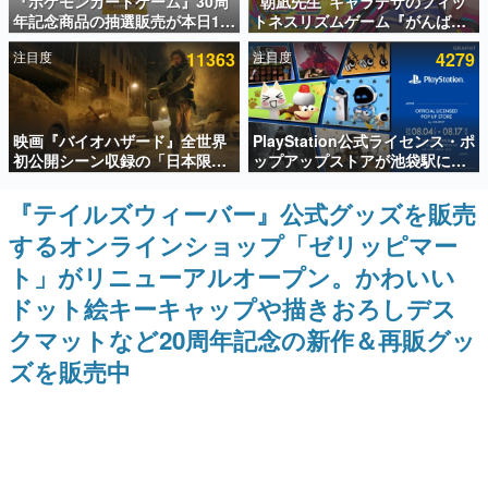
『ポケモンカードゲーム』30周
“朝凪先生”キャラデザのフィッ
年記念商品の抽選販売が本日12
トネスリズムゲーム『がんば
インタビュー
時より開始。拡張パック「30th
れ！チアリズム』Steamストア
注目度
11363
注目度
4279
CELEBRATION」のボックス
ページが公開。キャラクターの
連載・特集一覧
に、「プレミアムデッキセット
CVは陽向葵ゅかさん
エーフィ・ブラッキー」
「FUTURISTIC BOX」の計3商
殿堂入り記事
品
映画『バイオハザード』全世界
PlayStation公式ライセンス・ポ
SNS拡散数が数千以上！ ページビュー数万以上！ などな
ど。多くの人々に読まれた、電ファミ渾身の“殿堂入り”記
初公開シーン収録の「日本限
ップアップストアが池袋駅にて
事をまとめました。
定」予告映像が解禁。バイオの
期間限定で開催。夏のアパレル
日（8月10日）にあわせて、
や『ブラッドボーン』の新作ア
『テイルズウィーバー』公式グッズを販売
ゲームの企画書
「ラクーンシティ総合病院」へ
イテムが登場
名作ゲームクリエイターの方々に製作時のエピソードをお
するオンラインショップ「ゼリッピマー
行く配達人の姿が披露
聞きし、ヒットする企画（ゲーム）とは何か？を探ってい
きます。
ト」がリニューアルオープン。かわいい
赫本
ドット絵キーキャップや描きおろしデス
この物語を解いてはいけない。『赫本』は、〈試験問題〉
クマットなど20周年記念の新作＆再販グッ
の形をした短編ホラー小説集です。
ズを販売中
新世代に訊く
これからのデジタルゲーム市場を担う若きクリエイター達
の姿を追い、彼らのルーツと情熱を探っていきます。
ゲーム世代の作家たち
ゲームに多大な影響を受けた作家さんに取材し、ゲームが