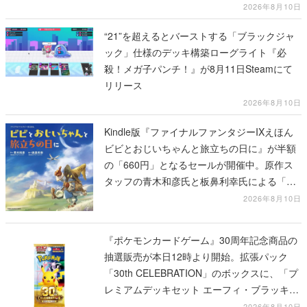
ック」仕様のデッキ構築ローグライト『必
殺！メガ子パンチ！』が8月11日Steamにて
リリース
2026年8月10日
Kindle版『ファイナルファンタジーIXえほん
ビビとおじいちゃんと旅立ちの日に』が半額
の「660円」となるセールが開催中。原作ス
タッフの青木和彦氏と板鼻利幸氏による「ビ
ビ」の前日譚
2026年8月10日
『ポケモンカードゲーム』30周年記念商品の
抽選販売が本日12時より開始。拡張パック
「30th CELEBRATION」のボックスに、「プ
レミアムデッキセット エーフィ・ブラッキ
ー」「FUTURISTIC BOX」の計3商品
2026年8月10日
『星の翼』と『魔法少女リリカルなのは