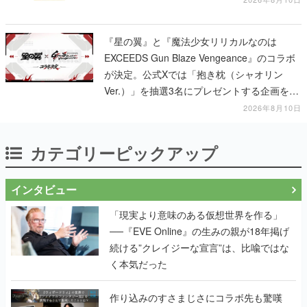
EXCEEDS Gun Blaze Vengeance』のコラボ
が決定。公式Xでは「抱き枕（シャオリン
Ver.）」を抽選3名にプレゼントする企画を実
施中
2026年8月10日
カテゴリーピックアップ
インタビュー
「現実より意味のある仮想世界を作る」
──『EVE Online』の生みの親が18年掲げ
続ける”クレイジーな宣言”は、比喩ではな
く本気だった
作り込みのすさまじさにコラボ先も驚嘆
──『Wizardry Variants Daphne』
×『FFXI』コラボが期間限定なのにジョブ
もキャラも武器も戦闘システムもワンオフ