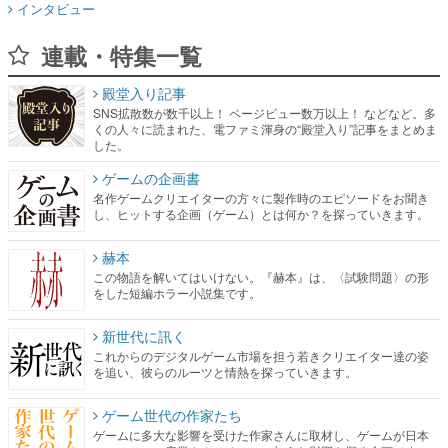
殿堂入り記事
SNS拡散数が数千以上！ ページビュー数万以上！ などなど。多
くの人々に読まれた、電ファミ渾身の“殿堂入り”記事をまとめま
した。
ゲームの企画書
名作ゲームクリエイターの方々に製作時のエピソードをお聞き
し、ヒットする企画（ゲーム）とは何か？を探っていきます。
赫本
この物語を解いてはいけない。『赫本』は、〈試験問題〉の形
をした短編ホラー小説集です。
新世代に訊く
これからのデジタルゲーム市場を担う若きクリエイター達の姿
を追い、彼らのルーツと情熱を探っていきます。
ゲーム世代の作家たち
ゲームに多大な影響を受けた作家さんに取材し、ゲームが日本
のコンテンツ産業やカルチャーに与えた影響を探る企画です。
日本モバイルゲーム産業史
日本のモバイルゲーム史における主要なトピック・タイトルを