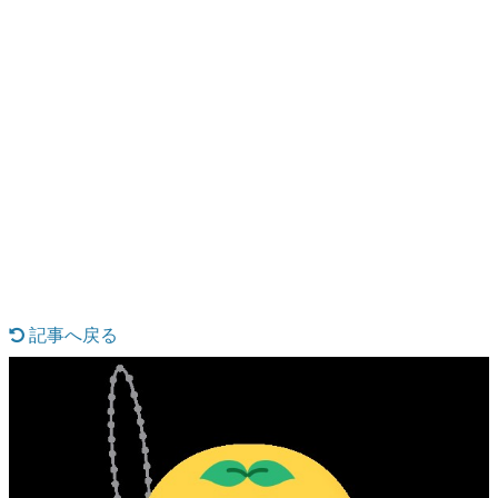
日本のコンテンツ産業やカルチャーに与えた影響を探る企
画です。
日本モバイルゲーム産業史
日本のモバイルゲーム史における主要なトピック・タイト
ルを網羅するほか、開発者へのインタビューや識者による
解説を掲載。約20年の歴史が一望できる決定版！
若ゲのいたり〜ゲームクリエイターの青春〜
『うつヌケ』『ペンと箸』等で知られるマンガ家・田中圭
一先生によるゲーム業界レポートマンガです。
記事へ戻る
なんでゲームは面白い？
ゲーム開発者・hamatsu氏がゲームの魅力を画面や操作の
具体的な形から解き明かしていく、硬派で骨太な評論連載
です。
ゲームが変えた日本語
「経験値」「裏技」「ラスボス」… ゲームにまつわる言葉
の起源や用法の変遷を、コンピューター文化史研究家・タ
イニーP氏が徹底調査。
カテゴリ
特集記事