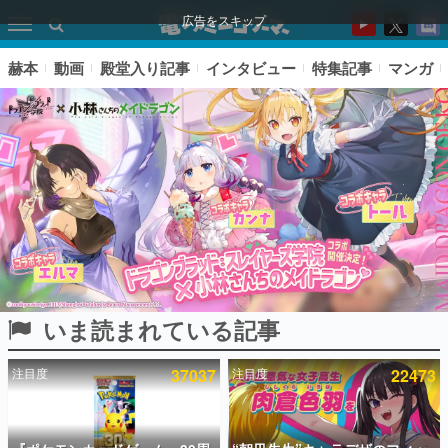
広告をスキップ
赫本
動画
殿堂入り記事
インタビュー
特集記事
マンガ
いま読まれている記事
ピックアップ
注目度
37037
注目度
22473
電ファミのいま読まれている記事ランキング
アプリセール情報