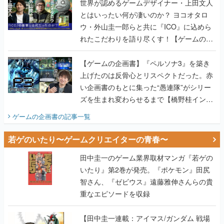
れたこだわりを語り尽くす！【ゲームの企
画書】
【ゲームの企画書】『ペルソナ3』を築き
上げたのは反骨心とリスペクトだった。赤
い企画書のもとに集った“愚連隊”がシリー
ズを生まれ変わらせるまで【橋野桂インタ
ビュー】
ゲームの企画書
の記事一覧
若ゲのいたり〜ゲームクリエイターの青春〜
田中圭一のゲーム業界取材マンガ『若ゲの
いたり』第2巻が発売。『ポケモン』田尻
智さん、『ゼビウス』遠藤雅伸さんらの貴
重なエピソードを収録
【田中圭一連載：アイマス/ガンダム 戦場
の絆 編】わがままな王様のわがままなニー
ズを満たす！──小山順一朗が貫く姿勢に、
ゲームクリエイターとしての矜持を見た