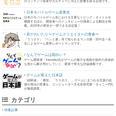
網羅するほか、開発者へのインタビューや識者による解説を掲
載。約20年の歴史が一望できる決定版！
若ゲのいたり〜ゲームクリエイターの青春〜
『うつヌケ』『ペンと箸』等で知られるマンガ家・田中圭一先
生によるゲーム業界レポートマンガです。
なんでゲームは面白い？
ゲーム開発者・hamatsu氏がゲームの魅力を画面や操作の具体的
な形から解き明かしていく、硬派で骨太な評論連載です。
ゲームが変えた日本語
「経験値」「裏技」「ラスボス」… ゲームにまつわる言葉の起
源や用法の変遷を、コンピューター文化史研究家・タイニーP氏
が徹底調査。
カテゴリ
特集記事
マンガ
女性向け