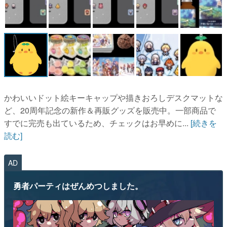
かわいいドット絵キーキャップや描きおろしデスクマットな
ど、20周年記念の新作＆再販グッズを販売中。一部商品で
すでに完売も出ているため、チェックはお早めに...
[続きを
読む]
AD
勇者パーティはぜんめつしました。