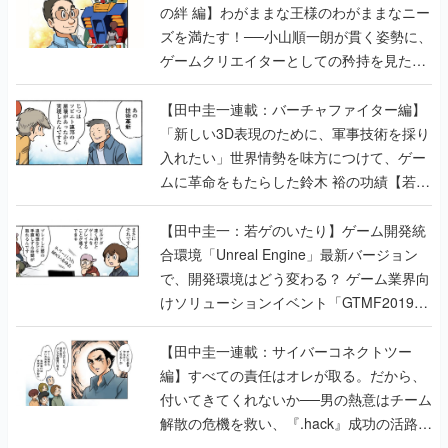
【若ゲのいたり最終回】
【田中圭一連載：バーチャファイター編】
「新しい3D表現のために、軍事技術を採り
入れたい」世界情勢を味方につけて、ゲー
ムに革命をもたらした鈴木 裕の功績【若ゲ
のいたり】
【田中圭一：若ゲのいたり】ゲーム開発統
合環境「Unreal Engine」最新バージョン
で、開発環境はどう変わる？ ゲーム業界向
けソリューションイベント「GTMF2019」
に行って、より理解を深めよう【PR】
【田中圭一連載：サイバーコネクトツー
編】すべての責任はオレが取る。だから、
付いてきてくれないか──男の熱意はチーム
解散の危機を救い、『.hack』成功の活路を
開く。業界の快男児・松山 洋に流れる血は
若ゲのいたり〜ゲームクリエイターの青春〜
の記事一覧
『少年ジャンプ』色だった【若ゲのいた
り】