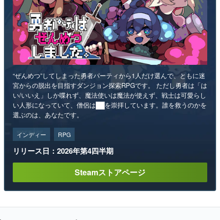
“ぜんめつ”してしまった勇者パーティから1人だけ選んで、ともに迷
宮からの脱出を目指すダンジョン探索RPGです。 ただし勇者は「は
い/いいえ」しか喋れず、魔法使いは魔法が使えず、戦士は可愛らし
い人形になっていて、僧侶は██を崇拝しています。誰を救うのかを
選ぶのは、あなたです。
インディー
RPG
リリース日：2026年第4四半期
Steamストアページ
ランキング
1