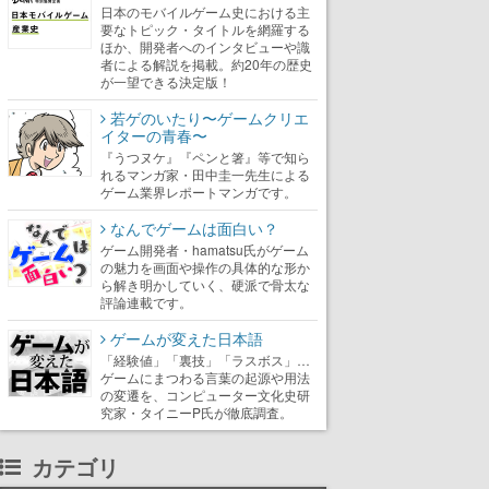
日本のモバイルゲーム史における主
要なトピック・タイトルを網羅する
ほか、開発者へのインタビューや識
者による解説を掲載。約20年の歴史
が一望できる決定版！
若ゲのいたり〜ゲームクリエ
イターの青春〜
『うつヌケ』『ペンと箸』等で知ら
れるマンガ家・田中圭一先生による
ゲーム業界レポートマンガです。
なんでゲームは面白い？
ゲーム開発者・hamatsu氏がゲーム
の魅力を画面や操作の具体的な形か
ら解き明かしていく、硬派で骨太な
評論連載です。
ゲームが変えた日本語
「経験値」「裏技」「ラスボス」…
ゲームにまつわる言葉の起源や用法
の変遷を、コンピューター文化史研
究家・タイニーP氏が徹底調査。
カテゴリ