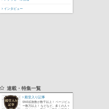
インタビュー
連載・特集一覧
殿堂入り記事
SNS拡散数が数千以上！ ページビュ
ー数万以上！ などなど。多くの人々