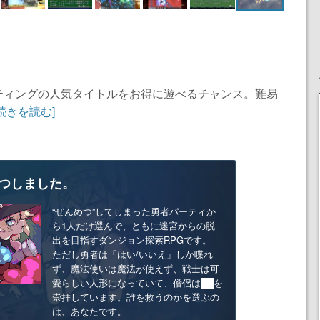
ティングの人気タイトルをお得に遊べるチャンス。難易
[続きを読む]
つしました。
“ぜんめつ”してしまった勇者パーティか
ら1人だけ選んで、ともに迷宮からの脱
出を目指すダンジョン探索RPGです。
ただし勇者は「はい/いいえ」しか喋れ
ず、魔法使いは魔法が使えず、戦士は可
愛らしい人形になっていて、僧侶は██を
崇拝しています。誰を救うのかを選ぶの
は、あなたです。