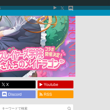
5
X
Youtube
Discord
RSS