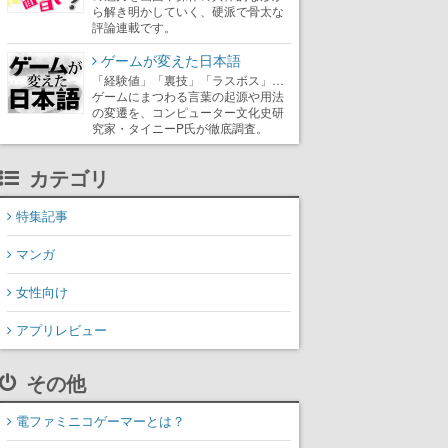
ら解き明かしていく、硬派で骨太な
評論連載です。
ゲームが変えた日本語
「経験値」「裏技」「ラスボス」…
ゲームにまつわる言葉の起源や用法
の変遷を、コンピューター文化史研
究家・タイニーP氏が徹底調査。
カテゴリ
特集記事
マンガ
女性向け
アプリレビュー
その他
電ファミニコゲーマーとは？