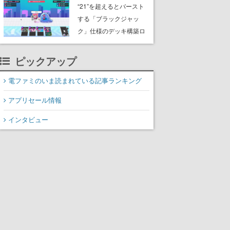
『ブラッドボーン』の新
“21”を超えるとバースト
作アイテムが登場
する「ブラックジャッ
ク」仕様のデッキ構築ロ
ーグライト『必殺！メガ
子パンチ！』が8月11日
ピックアップ
Steamにてリリース
電ファミのいま読まれている記事ランキング
アプリセール情報
インタビュー