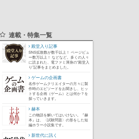
連載・特集一覧
殿堂入り記事
SNS拡散数が数千以上！ ページビュ
ー数万以上！ などなど。多くの人々
に読まれた、電ファミ渾身の“殿堂入
り”記事をまとめました。
ゲームの企画書
名作ゲームクリエイターの方々に製
作時のエピソードをお聞きし、ヒッ
トする企画（ゲーム）とは何か？を
探っていきます。
赫本
この物語を解いてはいけない。『赫
本』は、〈試験問題〉の形をした短
編ホラー小説集です。
新世代に訊く