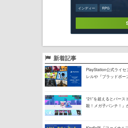
インディー
RPG
新着記事
PlayStation公
レルや『ブラッドボー
“21”を超えるとバー
殺！メガ子パンチ！』が
Kindle版『ファイ