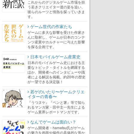
これからのデジタルゲーム市場を担
う若きクリエイター達の姿を追い、
彼らのルーツと情熱を探っていきま
す。
ゲーム世代の作家たち
ゲームに多大な影響を受けた作家さ
んに取材し、ゲームが日本のコンテ
ンツ産業やカルチャーに与えた影響
を探る企画です。
日本モバイルゲーム産業史
日本のモバイルゲーム史における主
要なトピック・タイトルを網羅する
ほか、開発者へのインタビューや識
者による解説を掲載。約20年の歴史
が一望できる決定版！
若ゲのいたり〜ゲームクリエ
イターの青春〜
『うつヌケ』『ペンと箸』等で知ら
れるマンガ家・田中圭一先生による
ゲーム業界レポートマンガです。
なんでゲームは面白い？
ゲーム開発者・hamatsu氏がゲーム
の魅力を画面や操作の具体的な形か