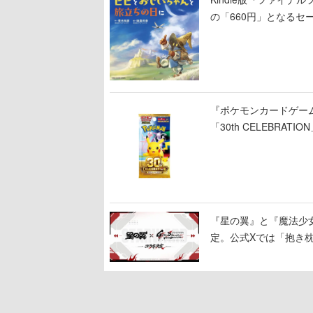
の「660円」となる
ビ」の前日譚
『ポケモンカードゲー
「30th CELEBR
ー」「FUTURISTIC 
『星の翼』と『魔法少女リリ
定。公式Xでは「抱き枕