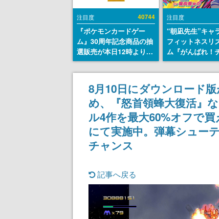
40744
注目度
注目度
『ポケモンカードゲー
“朝凪先生”キャ
ム』30周年記念商品の抽
フィットネスリ
選販売が本日12時より開
ム『がんばれ！
始。拡張パック「30th
ム』Steamスト
CELEBRATION」のボッ
が公開。キャラ
クスに、「プレミアムデ
CVは陽向葵ゅか
8月10日にダウンロード
ッキセット エーフィ・ブ
め、『怒首領蜂大復活』な
ラッキー」
「FUTURISTIC BOX」の
ル4作を最大60%オフで
計3商品
にて実施中。弾幕シュー
チャンス
記事へ戻る