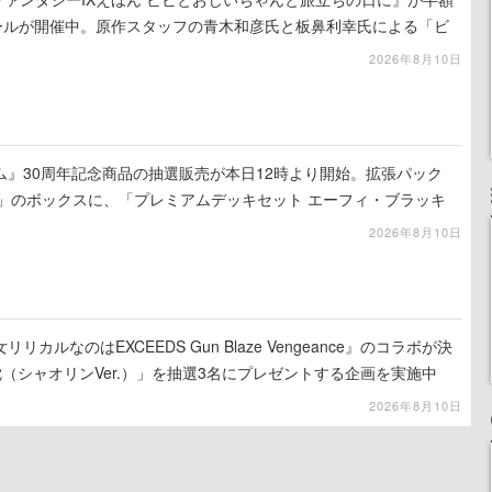
セールが開催中。原作スタッフの青木和彦氏と板鼻利幸氏による「ビ
2026年8月10日
ム』30周年記念商品の抽選販売が本日12時より開始。拡張パック
ATION」のボックスに、「プレミアムデッキセット エーフィ・ブラッキ
BOX」の計3商品
2026年8月10日
カルなのはEXCEEDS Gun Blaze Vengeance』のコラボが決
（シャオリンVer.）」を抽選3名にプレゼントする企画を実施中
2026年8月10日