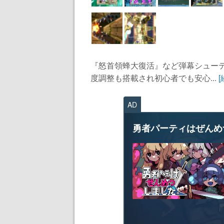
『怒首領蜂大復活』など弾幕シュー
度調整も搭載され初心者でも安心...
AD
勇者パーティはぜんめ