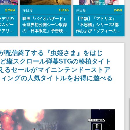
27984
13145
2453
注目度
注目度
ラデザの
映画『バイオハザード』
【半額】『アトリエ』
ズムゲー
全世界初公開シーン収録
「不思議」シリーズ3部
チアリズ
の「日本限定」予告映像
作および『ソフィーのア
アページ
が解禁。バイオの日（8
トリエ2』公式画集の
クターの
月10日）にあわせて、
Kindle版が50%オフとな
さん
「ラクーンシティ総合病
るセールが開催中。各作
版が配信終了する『虫姫さま』をはじ
院」へ行く配達人の姿が
品の設定画や美麗なイラ
ど縦スクロール弾幕STGの移植タイト
披露
ストの数々をふんだんに
収録
買えるセールがマイニンテンドーストア
ティングの人気タイトルをお得に遊べる