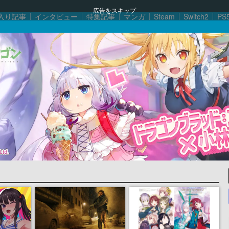
広告をスキップ
入り記事
インタビュー
特集記事
マンガ
Steam
Switch2
PS