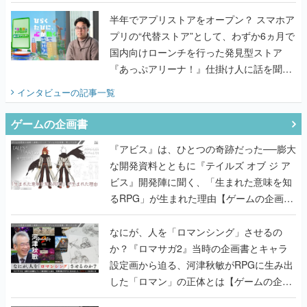
国内向けローンチを行った発見型ストア
『あっぷアリーナ！』仕掛け人に話を聞い
てみた
インタビュー
の記事一覧
ゲームの企画書
『アビス』は、ひとつの奇跡だった──膨大
な開発資料とともに『テイルズ オブ ジ ア
ビス』開発陣に聞く、「生まれた意味を知
るRPG」が生まれた理由【ゲームの企画
書】
なにが、人を「ロマンシング」させるの
か？『ロマサガ2』当時の企画書とキャラ
設定画から迫る、河津秋敏がRPGに生み出
した「ロマン」の正体とは【ゲームの企画
書】
『ガンパレ』の企画書、ついに公開━初代
PSの伝説的タイトルは、なぜ生まれたの
か？そして『LOOP8』へ受け継がれたもの