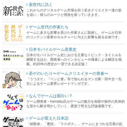
ゲーム世代の作家たち
ゲームに多大な影響を受けた作家さんに取材し、ゲームが日本
のコンテンツ産業やカルチャーに与えた影響を探る企画です。
日本モバイルゲーム産業史
日本のモバイルゲーム史における主要なトピック・タイトルを
網羅するほか、開発者へのインタビューや識者による解説を掲
載。約20年の歴史が一望できる決定版！
若ゲのいたり〜ゲームクリエイターの青春〜
『うつヌケ』『ペンと箸』等で知られるマンガ家・田中圭一先
生によるゲーム業界レポートマンガです。
なんでゲームは面白い？
ゲーム開発者・hamatsu氏がゲームの魅力を画面や操作の具体的
な形から解き明かしていく、硬派で骨太な評論連載です。
ゲームが変えた日本語
「経験値」「裏技」「ラスボス」… ゲームにまつわる言葉の起
源や用法の変遷を、コンピューター文化史研究家・タイニーP氏
が徹底調査。
カテゴリ