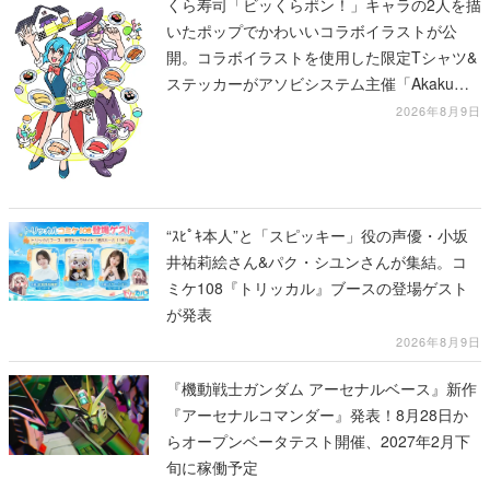
ステッカーがアソビシステム主催「Akaku
展」にて販売へ
2026年8月9日
“ｽﾋﾟｷ本人”と「スピッキー」役の声優・小坂
井祐莉絵さん&パク・シユンさんが集結。コ
ミケ108『トリッカル』ブースの登場ゲスト
が発表
2026年8月9日
『機動戦士ガンダム アーセナルベース』新作
『アーセナルコマンダー』発表！8月28日か
らオープンベータテスト開催、2027年2月下
旬に稼働予定
2026年8月9日
小説『ムーミン谷の夏まつり』を原作とした
アドベンチャーゲームがSwitch、Switch 2、