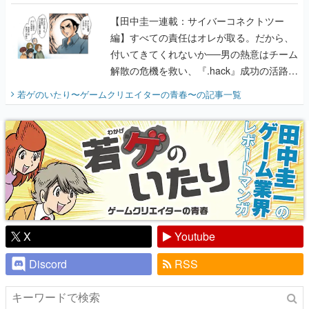
付いてきてくれないか──男の熱意はチーム
解散の危機を救い、『.hack』成功の活路を
開く。業界の快男児・松山 洋に流れる血は
若ゲのいたり〜ゲームクリエイターの青春〜
の記事一覧
『少年ジャンプ』色だった【若ゲのいた
り】
X
Youtube
Discord
RSS
ピックアップ
電ファミのいま読まれている記事ランキング