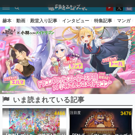
広告をスキップ
赫本
動画
殿堂入り記事
インタビュー
特集記事
マンガ
いま読まれている記事
ピックアップ
注目度
4466
注目度
3476
電ファミのいま読まれている記事ランキング
アプリセール情報