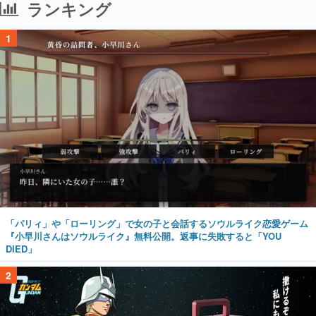
「パリィ」や「ローリング」で女の子と会話するソウルライク恋愛ゲーム
『小早川さんはソウルライク』無料公開。返事に失敗すると「YOU
DIED」
2