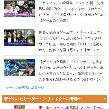
【ゲームの企画書】
世界が認めるゲームデザイナー・上田文人
とはいったい何が凄いのか？ ヨコオタロ
ウ・外山圭一郎らと共に『ICO』に込めら
れたこだわりを語り尽くす！【ゲームの企
画書】
【ゲームの企画書】『ペルソナ3』を築き
上げたのは反骨心とリスペクトだった。赤
い企画書のもとに集った“愚連隊”がシリー
ズを生まれ変わらせるまで【橋野桂インタ
ビュー】
ゲームの企画書
の記事一覧
若ゲのいたり〜ゲームクリエイターの青春〜
田中圭一のゲーム業界取材マンガ『若ゲの
いたり』第2巻が発売。『ポケモン』田尻
智さん、『ゼビウス』遠藤雅伸さんらの貴
重なエピソードを収録