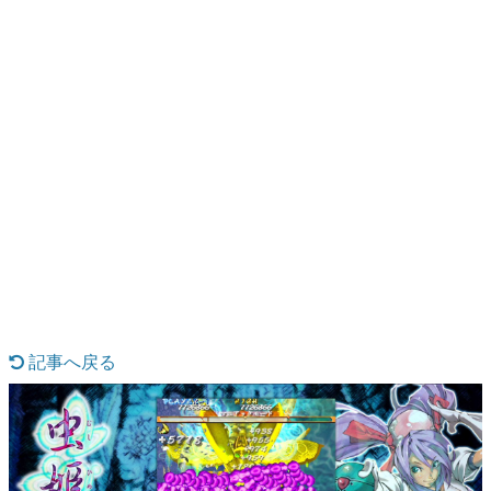
日本のコンテンツ産業やカルチャーに与えた影響を探る企
画です。
日本モバイルゲーム産業史
日本のモバイルゲーム史における主要なトピック・タイト
ルを網羅するほか、開発者へのインタビューや識者による
解説を掲載。約20年の歴史が一望できる決定版！
若ゲのいたり〜ゲームクリエイターの青春〜
『うつヌケ』『ペンと箸』等で知られるマンガ家・田中圭
一先生によるゲーム業界レポートマンガです。
なんでゲームは面白い？
ゲーム開発者・hamatsu氏がゲームの魅力を画面や操作の
記事へ戻る
具体的な形から解き明かしていく、硬派で骨太な評論連載
です。
ゲームが変えた日本語
「経験値」「裏技」「ラスボス」… ゲームにまつわる言葉
の起源や用法の変遷を、コンピューター文化史研究家・タ
イニーP氏が徹底調査。
カテゴリ
特集記事