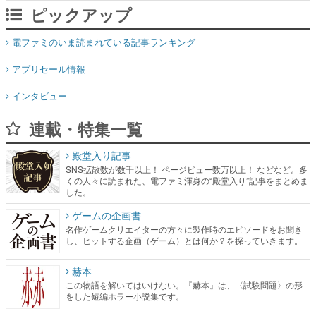
アプリセール情報
インタビュー
連載・特集一覧
殿堂入り記事
SNS拡散数が数千以上！ ページビュー数万以上！ などなど。多
くの人々に読まれた、電ファミ渾身の“殿堂入り”記事をまとめま
した。
ゲームの企画書
名作ゲームクリエイターの方々に製作時のエピソードをお聞き
し、ヒットする企画（ゲーム）とは何か？を探っていきます。
赫本
この物語を解いてはいけない。『赫本』は、〈試験問題〉の形
をした短編ホラー小説集です。
新世代に訊く
これからのデジタルゲーム市場を担う若きクリエイター達の姿
を追い、彼らのルーツと情熱を探っていきます。