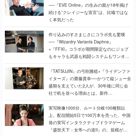
作り込みのすさまじさにコラボ先も驚嘆
──『Wizardry Variants Daphne』
×『FFXI』コラボが期間限定なのにジョブ
もキャラも武器も戦闘システムもワンオフ
で作り込まれた理由を両ディレクターに聞
く
『TATSUJIN』の弓削雅稔×『ライデンファ
イターズ』の齋藤貴幸──かつて縦シュー全
盛期を支えていた2人が、30年後に同じ会
社で机を並べる理由とは。新作
『TATSUJIN EXTREME』で初タッグを組
んだレジェンド2人に訊く開発秘話
実写映像1000分、ルート分岐100種類以
上。配信開始5日で100万本を売った、中国
発の実写インタラクティブドラマゲーム
『盛世天下：女帝への道II』の、規模が違
うこだわりをプロデューサーに聞いた
半年でアプリストアをオープン？ スマホア
プリの“代替ストア”として、わずか6ヵ月で