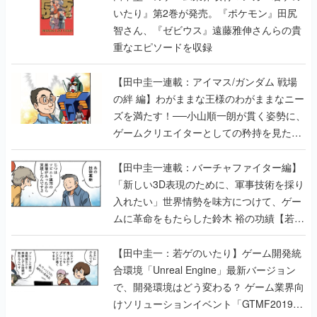
【田中圭一連載：アイマス/ガンダム 戦場
の絆 編】わがままな王様のわがままなニー
ズを満たす！──小山順一朗が貫く姿勢に、
ゲームクリエイターとしての矜持を見た
【若ゲのいたり最終回】
【田中圭一連載：バーチャファイター編】
「新しい3D表現のために、軍事技術を採り
入れたい」世界情勢を味方につけて、ゲー
ムに革命をもたらした鈴木 裕の功績【若ゲ
のいたり】
【田中圭一：若ゲのいたり】ゲーム開発統
合環境「Unreal Engine」最新バージョン
で、開発環境はどう変わる？ ゲーム業界向
けソリューションイベント「GTMF2019」
に行って、より理解を深めよう【PR】
【田中圭一連載：サイバーコネクトツー
編】すべての責任はオレが取る。だから、