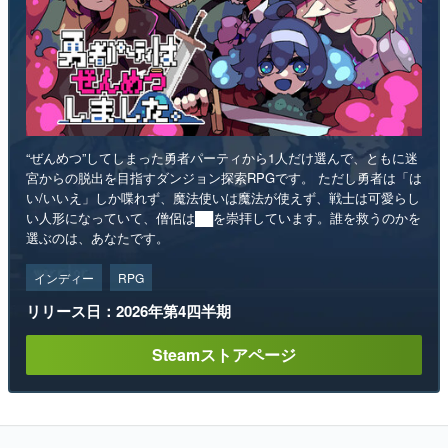
“ぜんめつ”してしまった勇者パーティから1人だけ選んで、ともに迷
宮からの脱出を目指すダンジョン探索RPGです。 ただし勇者は「は
い/いいえ」しか喋れず、魔法使いは魔法が使えず、戦士は可愛らし
い人形になっていて、僧侶は██を崇拝しています。誰を救うのかを
選ぶのは、あなたです。
インディー
RPG
リリース日：2026年第4四半期
Steamストアページ
ランキング
1