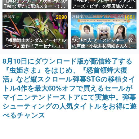
【無料】プリキュア映画4作品が
『FNaF』「フレディ・ファズベ
TVerで新たに配信スタート！な
アーズ・ピザ」の実店舗がアメ
インタビュー
んと2018年～2024年の映画ほぼ
リカの商業施設「American
注目度
2090
注目度
1661
すべてが見放題に、ぶっちゃけ
Dream」に2027年オープン！
連載・特集一覧
ありえないラインナップ
ScottGamesとの共同開発、食
事だけでなくステージショーや
没入型のホラー体験も楽しめる
殿堂入り記事
『機動戦士ガンダム アーセナル
“ｽﾋﾟｷ本人”と「スピッキー」役
SNS拡散数が数千以上！ ページビュー数万以上！ などな
ど。多くの人々に読まれた、電ファミ渾身の“殿堂入り”記
ベース』新作『アーセナルコマ
の声優・小坂井祐莉絵さん&パ
事をまとめました。
ンダー』発表！8月28日からオ
ク・シユンさんが集結。コミケ
ープンベータテスト開催、2027
108『トリッカル』ブースの登
8月10日にダウンロード版が配信終了する
ゲームの企画書
年2月下旬に稼働予定
場ゲストが発表
名作ゲームクリエイターの方々に製作時のエピソードをお
『虫姫さま』をはじめ、『怒首領蜂大復
聞きし、ヒットする企画（ゲーム）とは何か？を探ってい
きます。
活』など縦スクロール弾幕STGの移植タイ
赫本
トル4作を最大60%オフで買えるセールが
この物語を解いてはいけない。『赫本』は、〈試験問題〉
マイニンテンドーストアにて実施中。弾幕
の形をした短編ホラー小説集です。
シューティングの人気タイトルをお得に遊
新世代に訊く
べるチャンス
これからのデジタルゲーム市場を担う若きクリエイター達
の姿を追い、彼らのルーツと情熱を探っていきます。
ゲーム世代の作家たち
ゲームに多大な影響を受けた作家さんに取材し、ゲームが