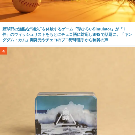
野球部の過酷な“補欠”を体験するゲーム『球ひろいSimulator』が「1
件」のウィッシュリストをもとにチェコ語に対応しSNSで話題に。『キン
グダム・カム』開発元やチェコのプロ野球選手から称賛の声
4