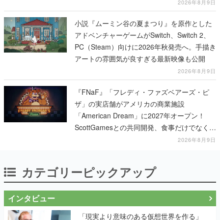
PC（Steam）向けに2026年秋発売へ。手描き
アートの雰囲気が良すぎる最新映像も公開
2026年8月9日
『FNaF』「フレディ・ファズベアーズ・ピ
ザ」の実店舗がアメリカの商業施設
「American Dream」に2027年オープン！
ScottGamesとの共同開発、食事だけでなくス
テージショーや没入型のホラー体験も楽しめ
2026年8月9日
る
カテゴリーピックアップ
インタビュー
「現実より意味のある仮想世界を作る」
──『EVE Online』の生みの親が18年掲げ
続ける”クレイジーな宣言”は、比喩ではな
く本気だった