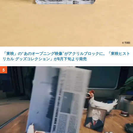
「東映」の“あのオープニング映像”がアクリルブロックに。「東映ヒスト
リカル グッズコレクション」が8月下旬より発売
5
不死身のニワトリと宇宙船を探索する“非常に好評”なサバイバルゲーム
『Breathedge』が無料で配布中。入手できる期間は8月10日まで