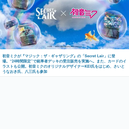
初音ミクが『マジック：ザ・ギャザリング』の「Secret Lair」に登
場。“24時間限定”で統率者デッキの受注販売を実施へ。また、カードのイ
ラストも公開。初音ミクのオリジナルデザイナーKEI氏をはじめ、さいと
うなおき氏、八三氏も参加