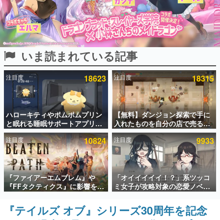
インタビュー
連載・特集一覧
いま読まれている記事
殿堂入り記事
SNS拡散数が数千以上！ ページビュー数万以上！ などな
ど。多くの人々に読まれた、電ファミ渾身の“殿堂入り”記
注目度
18623
注目度
18315
事をまとめました。
ゲームの企画書
名作ゲームクリエイターの方々に製作時のエピソードをお
聞きし、ヒットする企画（ゲーム）とは何か？を探ってい
ハローキティやポムポムプリン
【無料】ダンジョン探索で手に
きます。
と眠れる睡眠サポートアプリ
入れたものを自分の店で売るゲ
『ゆめたび』が配信中。キャラ
ーム『Moonlighter』がSteam
赫本
注目度
10824
注目度
9933
ごとのASMRや目覚ましアラー
にて無料配布中！続編
この物語を解いてはいけない。『赫本』は、〈試験問題〉
ムも搭載
『Moonlighter 2』の9月2日正
の形をした短編ホラー小説集です。
式リリースを記念したキャンペ
ーン
新世代に訊く
『ファイアーエムブレム』や
「オイイイイイ！？」系ツッコ
これからのデジタルゲーム市場を担う若きクリエイター達
『FFタクティクス』に影響を受
ミ女子が攻略対象の恋愛ノベル
の姿を追い、彼らのルーツと情熱を探っていきます。
けた新作戦略RPG『Beaten
ゲーム『美術部カノジョ』
Path』2027年に発売へ。
Steamストアページが公開。
『テイルズ オブ』シリーズ30周年を記念
ゲーム世代の作家たち
PC（Steam）、PS5、Xbox、
「お前らーそろそろ自重しろ
ゲームに多大な影響を受けた作家さんに取材し、ゲームが