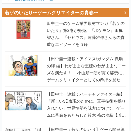
若ゲのいたり〜ゲームクリエイターの青春〜
田中圭一のゲーム業界取材マンガ『若ゲの
いたり』第2巻が発売。『ポケモン』田尻
智さん、『ゼビウス』遠藤雅伸さんらの貴
重なエピソードを収録
【田中圭一連載：アイマス/ガンダム 戦場
の絆 編】わがままな王様のわがままなニー
ズを満たす！──小山順一朗が貫く姿勢に、
ゲームクリエイターとしての矜持を見た
【若ゲのいたり最終回】
【田中圭一連載：バーチャファイター編】
「新しい3D表現のために、軍事技術を採り
入れたい」世界情勢を味方につけて、ゲー
ムに革命をもたらした鈴木 裕の功績【若ゲ
のいたり】
【田中圭一：若ゲのいたり】ゲーム開発統