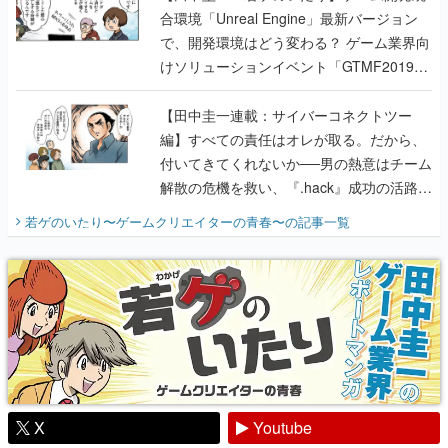
合環境「Unreal Engine」最新バージョン
で、開発環境はどう変わる？ ゲーム業界向
けソリューションイベント「GTMF2019」
に行って、より理解を深めよう【PR】
【田中圭一連載：サイバーコネクトツー
編】すべての責任はオレが取る。だから、
付いてきてくれないか──男の熱意はチーム
解散の危機を救い、『.hack』成功の活路を
開く。業界の快男児・松山 洋に流れる血は
若ゲのいたり〜ゲームクリエイターの青春〜
の記事一覧
『少年ジャンプ』色だった【若ゲのいた
り】
X
Youtube