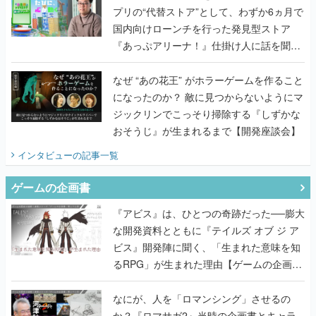
プリの“代替ストア”として、わずか6ヵ月で
国内向けローンチを行った発見型ストア
『あっぷアリーナ！』仕掛け人に話を聞い
てみた
なぜ “あの花王” がホラーゲームを作ること
になったのか？ 敵に見つからないようにマ
ジックリンでこっそり掃除する『しずかな
おそうじ』が生まれるまで【開発座談会】
インタビュー
の記事一覧
ゲームの企画書
『アビス』は、ひとつの奇跡だった──膨大
な開発資料とともに『テイルズ オブ ジ ア
ビス』開発陣に聞く、「生まれた意味を知
るRPG」が生まれた理由【ゲームの企画
書】
なにが、人を「ロマンシング」させるの
か？『ロマサガ2』当時の企画書とキャラ