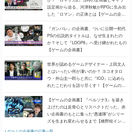
設定画から迫る、河津秋敏がRPGに生み出
した「ロマン」の正体とは【ゲームの企画
書】
『ガンパレ』の企画書、ついに公開━初代
PSの伝説的タイトルは、なぜ生まれたの
か？そして『LOOP8』へ受け継がれたもの
【ゲームの企画書】
世界が認めるゲームデザイナー・上田文人
とはいったい何が凄いのか？ ヨコオタロ
ウ・外山圭一郎らと共に『ICO』に込めら
れたこだわりを語り尽くす！【ゲームの企
画書】
【ゲームの企画書】『ペルソナ3』を築き
上げたのは反骨心とリスペクトだった。赤
い企画書のもとに集った“愚連隊”がシリー
ズを生まれ変わらせるまで【橋野桂インタ
ビュー】
ゲームの企画書
の記事一覧