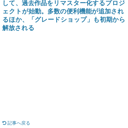
して、過去作品をリマスター化するプロジ
Switch向けにリリース予定
ー？＾＾」暗黒微笑の夢女子
日本のコンテンツ産業やカルチャーに与えた影響を探る企
や、萌え声不思議ちゃん女子と
ェクトが始動。多数の便利機能が追加され
画です。
青春を謳歌
るほか、「グレードショップ」も初期から
日本モバイルゲーム産業史
日本のモバイルゲーム史における主要なトピック・タイト
解放される
ルを網羅するほか、開発者へのインタビューや識者による
解説を掲載。約20年の歴史が一望できる決定版！
若ゲのいたり〜ゲームクリエイターの青春〜
『うつヌケ』『ペンと箸』等で知られるマンガ家・田中圭
一先生によるゲーム業界レポートマンガです。
なんでゲームは面白い？
ゲーム開発者・hamatsu氏がゲームの魅力を画面や操作の
具体的な形から解き明かしていく、硬派で骨太な評論連載
です。
ゲームが変えた日本語
「経験値」「裏技」「ラスボス」… ゲームにまつわる言葉
の起源や用法の変遷を、コンピューター文化史研究家・タ
イニーP氏が徹底調査。
カテゴリ
記事へ戻る
特集記事