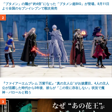
「ブタメン」の麺が“約4倍”になった「ブタメン超BIG」が登場。8月11日
より全国のセブンイレブンで順次発売
2
『ファイアーエムブレム 万紫千紅』“真の主人公”がお披露目。4人の主人
公が活躍した時代から5年後、彼らが「この世に存在しない」状況で魔
神・バロールと戦う
3