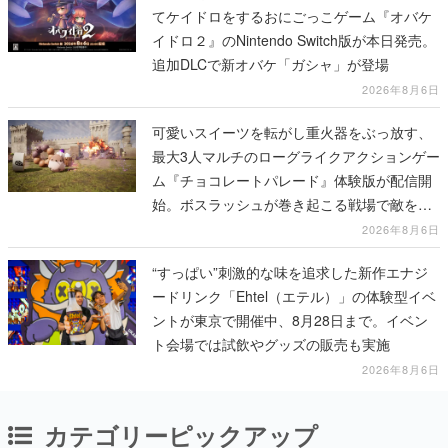
てケイドロをするおにごっこゲーム『オバケ
イドロ２』のNintendo Switch版が本日発売。
追加DLCで新オバケ「ガシャ」が登場
2026年8月6日
可愛いスイーツを転がし重火器をぶっ放す、
最大3人マルチのローグライクアクションゲー
ム『チョコレートパレード』体験版が配信開
始。ボスラッシュが巻き起こる戦場で敵を倒
し、コインを集めてスコアを競い合え
2026年8月6日
“すっぱい”刺激的な味を追求した新作エナジ
ードリンク「Ehtel（エテル）」の体験型イベ
ントが東京で開催中、8月28日まで。イベン
ト会場では試飲やグッズの販売も実施
2026年8月6日
カテゴリーピックアップ