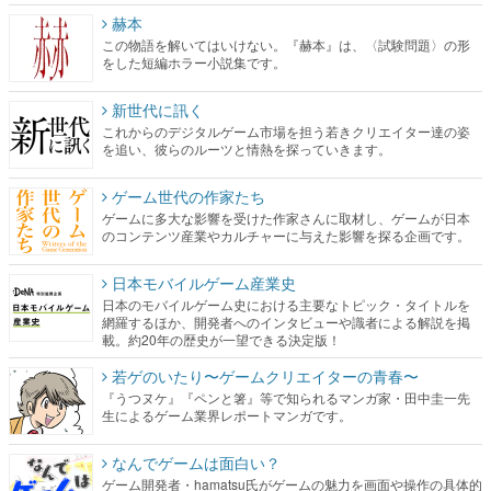
赫本
この物語を解いてはいけない。『赫本』は、〈試験問題〉の形
をした短編ホラー小説集です。
新世代に訊く
これからのデジタルゲーム市場を担う若きクリエイター達の姿
を追い、彼らのルーツと情熱を探っていきます。
ゲーム世代の作家たち
ゲームに多大な影響を受けた作家さんに取材し、ゲームが日本
のコンテンツ産業やカルチャーに与えた影響を探る企画です。
日本モバイルゲーム産業史
日本のモバイルゲーム史における主要なトピック・タイトルを
網羅するほか、開発者へのインタビューや識者による解説を掲
載。約20年の歴史が一望できる決定版！
若ゲのいたり〜ゲームクリエイターの青春〜
『うつヌケ』『ペンと箸』等で知られるマンガ家・田中圭一先
生によるゲーム業界レポートマンガです。
なんでゲームは面白い？
ゲーム開発者・hamatsu氏がゲームの魅力を画面や操作の具体的