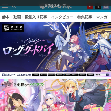
広告をスキップ
赫本
動画
殿堂入り記事
インタビュー
特集記事
マンガ
ピックアップ
電ファミのいま読まれている記事ランキング
アプリセール情報