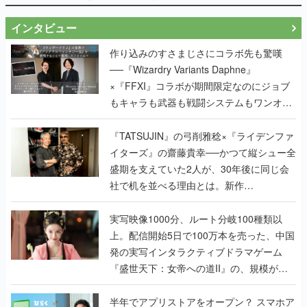
インタビュー
作り込みのすさまじさにコラボ先も驚嘆
──『Wizardry Variants Daphne』
×『FFXI』コラボが期間限定なのにジョブ
もキャラも武器も戦闘システムもワンオフ
で作り込まれた理由を両ディレクターに聞
く
『TATSUJIN』の弓削雅稔×『ライデンファ
イターズ』の齋藤貴幸──かつて縦シュー全
盛期を支えていた2人が、30年後に同じ会
社で机を並べる理由とは。新作
『TATSUJIN EXTREME』で初タッグを組
んだレジェンド2人に訊く開発秘話
実写映像1000分、ルート分岐100種類以
上。配信開始5日で100万本を売った、中国
発の実写インタラクティブドラマゲーム
『盛世天下：女帝への道II』の、規模が違
うこだわりをプロデューサーに聞いた
半年でアプリストアをオープン？ スマホア