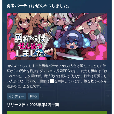
勇者パーティはぜんめつしました。
“ぜんめつ”してしまった勇者パーティから1人だけ選んで、ともに迷
宮からの脱出を目指すダンジョン探索RPGです。 ただし勇者は「は
い/いいえ」しか喋れず、魔法使いは魔法が使えず、戦士は可愛らし
い人形になっていて、僧侶は██を崇拝しています。誰を救うのかを
選ぶのは、あなたです。
インディー
RPG
リリース日：2026年第4四半期