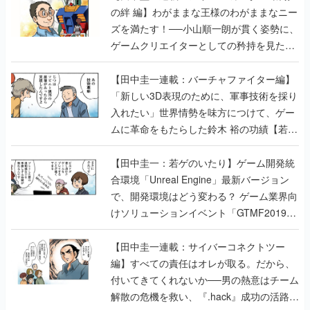
の絆 編】わがままな王様のわがままなニー
ズを満たす！──小山順一朗が貫く姿勢に、
ゲームクリエイターとしての矜持を見た
【若ゲのいたり最終回】
【田中圭一連載：バーチャファイター編】
「新しい3D表現のために、軍事技術を採り
入れたい」世界情勢を味方につけて、ゲー
ムに革命をもたらした鈴木 裕の功績【若ゲ
のいたり】
【田中圭一：若ゲのいたり】ゲーム開発統
合環境「Unreal Engine」最新バージョン
で、開発環境はどう変わる？ ゲーム業界向
けソリューションイベント「GTMF2019」
に行って、より理解を深めよう【PR】
【田中圭一連載：サイバーコネクトツー
編】すべての責任はオレが取る。だから、
付いてきてくれないか──男の熱意はチーム
解散の危機を救い、『.hack』成功の活路を