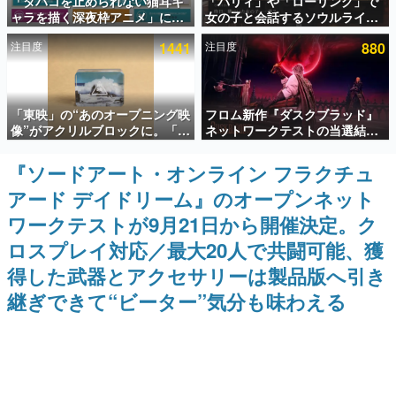
「タバコを止められない猫耳キ
「パリィ」や「ローリング」で
ャラを描く深夜枠アニメ」に視
女の子と会話するソウルライク
インタビュー
聴者の一部から批判意見。違法
恋愛ゲーム『小早川さんはソウ
注目度
1441
注目度
880
薬物の使用と思しき描写も含め
ルライク』無料公開。返事に失
連載・特集一覧
て、BPOが議論を交わす
敗すると「YOU DIED」
殿堂入り記事
「東映」の“あのオープニング映
フロム新作『ダスクブラッド』
SNS拡散数が数千以上！ ページビュー数万以上！ などな
ど。多くの人々に読まれた、電ファミ渾身の“殿堂入り”記
像”がアクリルブロックに。「東
ネットワークテストの当選結果
事をまとめました。
映ヒストリカル グッズコレクシ
が8月7日22時に発表。応募サイ
ョン」が8月下旬より発売
トのマイページから確認可能、
『ソードアート・オンライン フラクチュ
ゲームの企画書
テスト実施は8月21日～24日
名作ゲームクリエイターの方々に製作時のエピソードをお
アード デイドリーム』のオープンネット
聞きし、ヒットする企画（ゲーム）とは何か？を探ってい
きます。
ワークテストが9月21日から開催決定。ク
赫本
ロスプレイ対応／最大20人で共闘可能、獲
この物語を解いてはいけない。『赫本』は、〈試験問題〉
得した武器とアクセサリーは製品版へ引き
の形をした短編ホラー小説集です。
継ぎできて“ビーター”気分も味わえる
新世代に訊く
これからのデジタルゲーム市場を担う若きクリエイター達
の姿を追い、彼らのルーツと情熱を探っていきます。
ゲーム世代の作家たち
ゲームに多大な影響を受けた作家さんに取材し、ゲームが