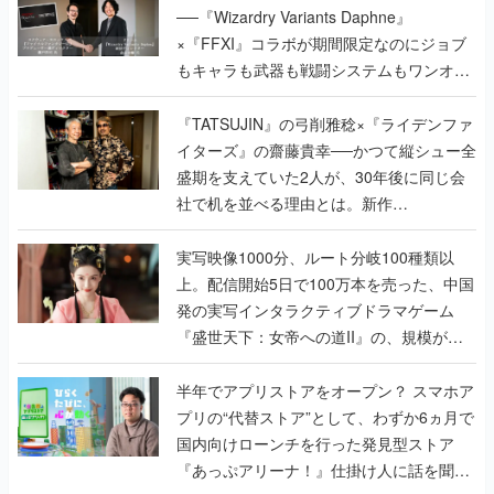
──『Wizardry Variants Daphne』
×『FFXI』コラボが期間限定なのにジョブ
もキャラも武器も戦闘システムもワンオフ
で作り込まれた理由を両ディレクターに聞
く
『TATSUJIN』の弓削雅稔×『ライデンファ
イターズ』の齋藤貴幸──かつて縦シュー全
盛期を支えていた2人が、30年後に同じ会
社で机を並べる理由とは。新作
『TATSUJIN EXTREME』で初タッグを組
んだレジェンド2人に訊く開発秘話
実写映像1000分、ルート分岐100種類以
上。配信開始5日で100万本を売った、中国
発の実写インタラクティブドラマゲーム
『盛世天下：女帝への道II』の、規模が違
うこだわりをプロデューサーに聞いた
半年でアプリストアをオープン？ スマホア
プリの“代替ストア”として、わずか6ヵ月で
国内向けローンチを行った発見型ストア
『あっぷアリーナ！』仕掛け人に話を聞い