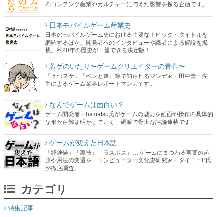
のコンテンツ産業やカルチャーに与えた影響を探る企画です。
日本モバイルゲーム産業史
日本のモバイルゲーム史における主要なトピック・タイトルを
網羅するほか、開発者へのインタビューや識者による解説を掲
載。約20年の歴史が一望できる決定版！
若ゲのいたり〜ゲームクリエイターの青春〜
『うつヌケ』『ペンと箸』等で知られるマンガ家・田中圭一先
生によるゲーム業界レポートマンガです。
なんでゲームは面白い？
ゲーム開発者・hamatsu氏がゲームの魅力を画面や操作の具体的
な形から解き明かしていく、硬派で骨太な評論連載です。
ゲームが変えた日本語
「経験値」「裏技」「ラスボス」… ゲームにまつわる言葉の起
源や用法の変遷を、コンピューター文化史研究家・タイニーP氏
が徹底調査。
カテゴリ
特集記事