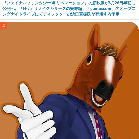
『ファイナルファンタジーⅦ リベレーション』の新映像が8月26日早朝に
公開へ。『FF7』リメイクシリーズの完結編、「gamescom」のオープニ
ングナイトライブにてディレクターの浜口直樹氏が登壇する予定
4