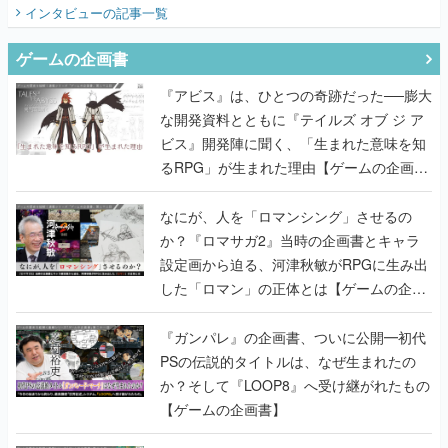
てみた
インタビュー
の記事一覧
ゲームの企画書
『アビス』は、ひとつの奇跡だった──膨大
な開発資料とともに『テイルズ オブ ジ ア
ビス』開発陣に聞く、「生まれた意味を知
るRPG」が生まれた理由【ゲームの企画
書】
なにが、人を「ロマンシング」させるの
か？『ロマサガ2』当時の企画書とキャラ
設定画から迫る、河津秋敏がRPGに生み出
した「ロマン」の正体とは【ゲームの企画
書】
『ガンパレ』の企画書、ついに公開━初代
PSの伝説的タイトルは、なぜ生まれたの
か？そして『LOOP8』へ受け継がれたもの
【ゲームの企画書】