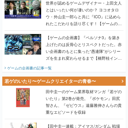
世界が認めるゲームデザイナー・上田文人
とはいったい何が凄いのか？ ヨコオタロ
ウ・外山圭一郎らと共に『ICO』に込めら
れたこだわりを語り尽くす！【ゲームの企
画書】
【ゲームの企画書】『ペルソナ3』を築き
上げたのは反骨心とリスペクトだった。赤
い企画書のもとに集った“愚連隊”がシリー
ズを生まれ変わらせるまで【橋野桂インタ
ビュー】
ゲームの企画書
の記事一覧
若ゲのいたり〜ゲームクリエイターの青春〜
田中圭一のゲーム業界取材マンガ『若ゲの
いたり』第2巻が発売。『ポケモン』田尻
智さん、『ゼビウス』遠藤雅伸さんらの貴
重なエピソードを収録
【田中圭一連載：アイマス/ガンダム 戦場