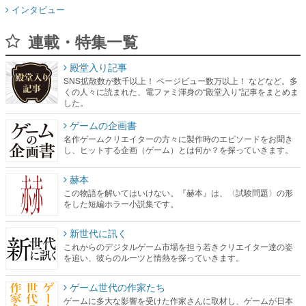
インタビュー
連載・特集一覧
殿堂入り記事
SNS拡散数が数千以上！ ページビュー数万以上！ などなど。多
くの人々に読まれた、電ファミ渾身の“殿堂入り”記事をまとめま
した。
ゲームの企画書
名作ゲームクリエイターの方々に製作時のエピソードをお聞き
し、ヒットする企画（ゲーム）とは何か？を探っていきます。
赫本
この物語を解いてはいけない。『赫本』は、〈試験問題〉の形
をした短編ホラー小説集です。
新世代に訊く
これからのデジタルゲーム市場を担う若きクリエイター達の姿
を追い、彼らのルーツと情熱を探っていきます。
ゲーム世代の作家たち
ゲームに多大な影響を受けた作家さんに取材し、ゲームが日本