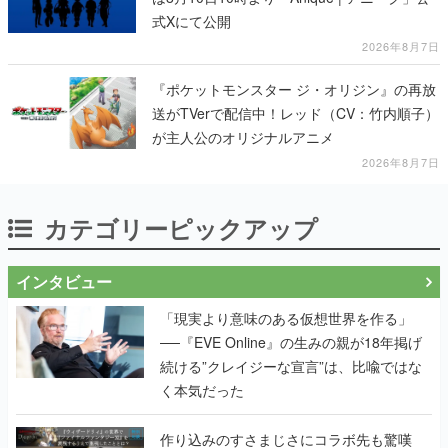
式Xにて公開
2026年8月7日
『ポケットモンスター ジ・オリジン』の再放
送がTVerで配信中！レッド（CV：竹内順子）
が主人公のオリジナルアニメ
2026年8月7日
カテゴリーピックアップ
インタビュー
「現実より意味のある仮想世界を作る」
──『EVE Online』の生みの親が18年掲げ
続ける”クレイジーな宣言”は、比喩ではな
く本気だった
作り込みのすさまじさにコラボ先も驚嘆