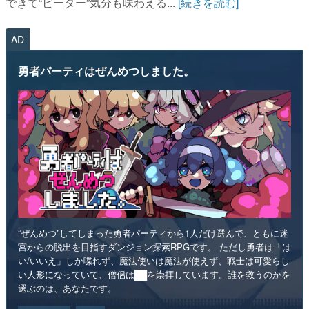
できて“ビーター”気分も味わえる...
[続きを読む]
AD
勇者パーティはぜんめつしました。
“ぜんめつ”してしまった勇者パーティから1人だけ選んで、ともに迷
宮からの脱出を目指すダンジョン探索RPGです。 ただし勇者は「は
い/いいえ」しか喋れず、魔法使いは魔法が使えず、戦士は可愛らし
い人形になっていて、僧侶は██を崇拝しています。誰を救うのかを
選ぶのは、あなたです。