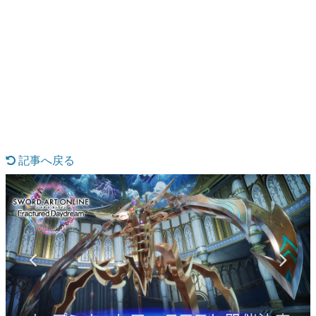
日本のコンテンツ産業やカルチャーに与えた影響を探る企
画です。
日本モバイルゲーム産業史
日本のモバイルゲーム史における主要なトピック・タイト
ルを網羅するほか、開発者へのインタビューや識者による
解説を掲載。約20年の歴史が一望できる決定版！
若ゲのいたり〜ゲームクリエイターの青春〜
『うつヌケ』『ペンと箸』等で知られるマンガ家・田中圭
一先生によるゲーム業界レポートマンガです。
記事へ戻る
なんでゲームは面白い？
ゲーム開発者・hamatsu氏がゲームの魅力を画面や操作の
具体的な形から解き明かしていく、硬派で骨太な評論連載
です。
ゲームが変えた日本語
「経験値」「裏技」「ラスボス」… ゲームにまつわる言葉
の起源や用法の変遷を、コンピューター文化史研究家・タ
イニーP氏が徹底調査。
カテゴリ
特集記事