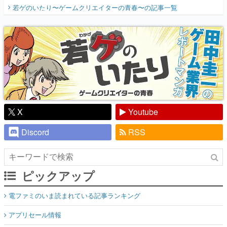
開く。業界の快男児・松山 洋に流れる血は
若ゲのいたり〜ゲームクリエイターの青春〜
の記事一覧
『少年ジャンプ』色だった【若ゲのいた
り】
X
Youtube
Discord
RSS
ピックアップ
電ファミのいま読まれている記事ランキング
アプリセール情報