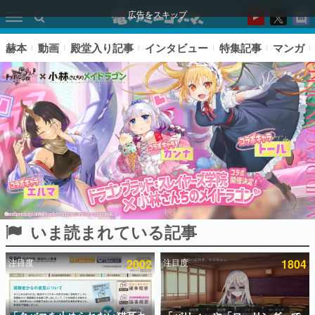
広告をスキップ
赫本
動画
殿堂入り記事
インタビュー
特集記事
マンガ
いま読まれている記事
ピックアップ
注目度
2002
注目度
1804
電ファミのいま読まれている記事ランキング
アプリセール情報