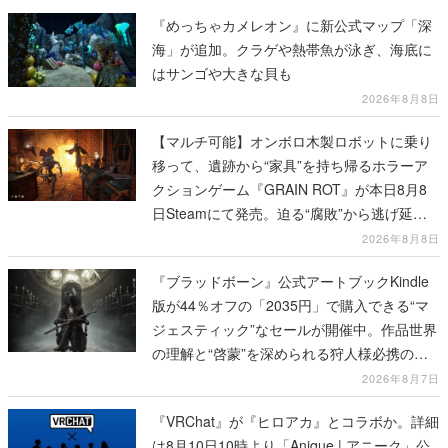
『めっちゃカメレオン』に新公式マップ「深
海」が追加。クラゲや熱帯魚が泳ぎ、海底に
はサンゴや大きな貝も
2026年8月8日
【マルチ可能】オンボロ木製ロボットに乗り
移って、遺跡から“家具”を持ち帰るホラーア
クションゲーム『GRAIN ROT』が本日8月8
日Steamにて発売。迫る“腐敗”から逃げ延
び、持ち帰った家具で基地を再建
2026年8月8日
『ブラッドボーン』公式アートブックKindle
版が44％オフの「2035円」で購入できる“マ
ジェスティック”なセールが開催中。作品世界
の理解と“啓蒙”を深められる狩人様必携の一
冊
2026年8月7日
『VRChat』が『ヒロアカ』とコラボか。詳細
は8月10日10時より「Anique | アニーク」公