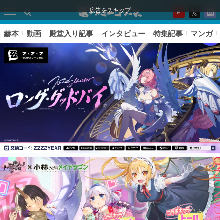
広告をスキップ
赫本
動画
殿堂入り記事
インタビュー
特集記事
マンガ
ピックアップ
電ファミのいま読まれている記事ランキング
アプリセール情報