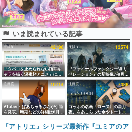
インタビュー
連載・特集一覧
いま読まれている記事
殿堂入り記事
SNS拡散数が数千以上！ ページビュー数万以上！ などな
ど。多くの人々に読まれた、電ファミ渾身の“殿堂入り”記
注目度
42196
注目度
13574
事をまとめました。
ゲームの企画書
名作ゲームクリエイターの方々に製作時のエピソードをお
聞きし、ヒットする企画（ゲーム）とは何か？を探ってい
「タバコを止められない猫耳キ
『ファイナルファンタジーⅦ リ
きます。
ャラを描く深夜枠アニメ」に視
ベレーション』の新映像が8月
聴者の一部から批判意見。違法
26日早朝に公開へ。『FF7』リ
赫本
注目度
10714
注目度
7436
薬物の使用と思しき描写も含め
メイクシリーズの完結編、
この物語を解いてはいけない。『赫本』は、〈試験問題〉
て、BPOが議論を交わす
「gamescom」のオープニング
の形をした短編ホラー小説集です。
ナイトライブにてディレクター
の浜口直樹氏が登壇する予定
新世代に訊く
VTuber・ばあちゃるさんが引退
ゴッホの名画『ローヌ川の星月
これからのデジタルゲーム市場を担う若きクリエイター達
を発表。時期などの詳細は8月9
夜』をあしらった傘やトートバ
の姿を追い、彼らのルーツと情熱を探っていきます。
日15時からの配信で説明
ッグなどが登場。8月7日21時よ
り2日間限定で予約販売
『アトリエ』シリーズ最新作『ユミアのア
ゲーム世代の作家たち
ゲームに多大な影響を受けた作家さんに取材し、ゲームが