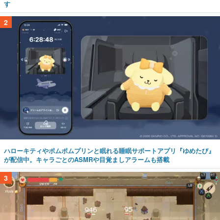
す
2
ハローキティやポムポムプリンと眠れる睡眠サポートアプリ『ゆめたび』
が配信中。キャラごとのASMRや目覚ましアラームも搭載
3