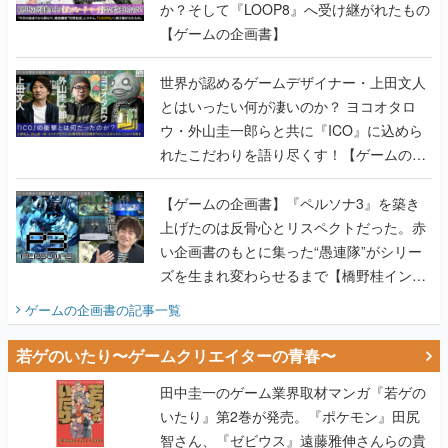
か？そして『LOOP8』へ受け継がれたもの
【ゲームの企画書】
世界が認めるゲームデザイナー・上田文人
とはいったい何が凄いのか？ ヨコオタロ
ウ・外山圭一郎らと共に『ICO』に込めら
れたこだわりを語り尽くす！【ゲームの企
画書】
【ゲームの企画書】『ペルソナ3』を築き
上げたのは反骨心とリスペクトだった。赤
い企画書のもとに集った“愚連隊”がシリー
ズを生まれ変わらせるまで【橋野桂インタ
ビュー】
ゲームの企画書
の記事一覧
若ゲのいたり〜ゲームクリエイターの青春〜
田中圭一のゲーム業界取材マンガ『若ゲの
いたり』第2巻が発売。『ポケモン』田尻
智さん、『ゼビウス』遠藤雅伸さんらの貴