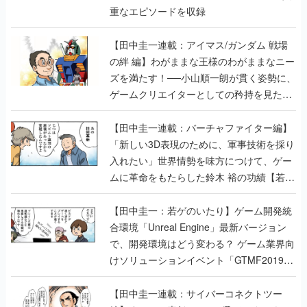
重なエピソードを収録
【田中圭一連載：アイマス/ガンダム 戦場
の絆 編】わがままな王様のわがままなニー
ズを満たす！──小山順一朗が貫く姿勢に、
ゲームクリエイターとしての矜持を見た
【若ゲのいたり最終回】
【田中圭一連載：バーチャファイター編】
「新しい3D表現のために、軍事技術を採り
入れたい」世界情勢を味方につけて、ゲー
ムに革命をもたらした鈴木 裕の功績【若ゲ
のいたり】
【田中圭一：若ゲのいたり】ゲーム開発統
合環境「Unreal Engine」最新バージョン
で、開発環境はどう変わる？ ゲーム業界向
けソリューションイベント「GTMF2019」
に行って、より理解を深めよう【PR】
【田中圭一連載：サイバーコネクトツー