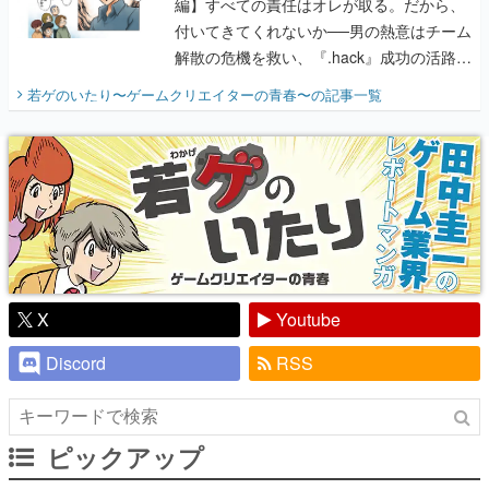
編】すべての責任はオレが取る。だから、
付いてきてくれないか──男の熱意はチーム
解散の危機を救い、『.hack』成功の活路を
開く。業界の快男児・松山 洋に流れる血は
若ゲのいたり〜ゲームクリエイターの青春〜
の記事一覧
『少年ジャンプ』色だった【若ゲのいた
り】
X
Youtube
Discord
RSS
ピックアップ