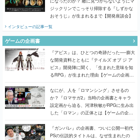
になったのか？ 敵に見つからないようにマ
ジックリンでこっそり掃除する『しずかな
おそうじ』が生まれるまで【開発座談会】
インタビュー
の記事一覧
ゲームの企画書
『アビス』は、ひとつの奇跡だった──膨大
な開発資料とともに『テイルズ オブ ジ ア
ビス』開発陣に聞く、「生まれた意味を知
るRPG」が生まれた理由【ゲームの企画
書】
なにが、人を「ロマンシング」させるの
か？『ロマサガ2』当時の企画書とキャラ
設定画から迫る、河津秋敏がRPGに生み出
した「ロマン」の正体とは【ゲームの企画
書】
『ガンパレ』の企画書、ついに公開━初代
PSの伝説的タイトルは、なぜ生まれたの