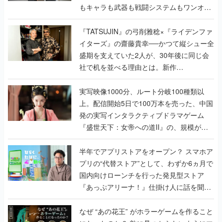
もキャラも武器も戦闘システムもワンオフ
で作り込まれた理由を両ディレクターに聞
く
『TATSUJIN』の弓削雅稔×『ライデンファ
イターズ』の齋藤貴幸──かつて縦シュー全
盛期を支えていた2人が、30年後に同じ会
社で机を並べる理由とは。新作
『TATSUJIN EXTREME』で初タッグを組
んだレジェンド2人に訊く開発秘話
実写映像1000分、ルート分岐100種類以
上。配信開始5日で100万本を売った、中国
発の実写インタラクティブドラマゲーム
『盛世天下：女帝への道II』の、規模が違
うこだわりをプロデューサーに聞いた
半年でアプリストアをオープン？ スマホア
プリの“代替ストア”として、わずか6ヵ月で
国内向けローンチを行った発見型ストア
『あっぷアリーナ！』仕掛け人に話を聞い
てみた
なぜ “あの花王” がホラーゲームを作ること