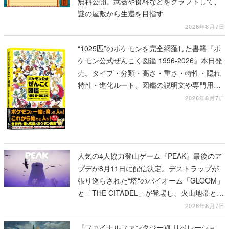
無料公開。武器や食料などをクラフトして、
謎の屋敷から生還を目指す
2026年8月7日
“1025匹”のポケモンを完全網羅した書籍『ポ
ケモン公式ぜんこく図鑑 1996-2026』本日発
売。タイプ・分類・高さ・重さ・特性・隠れ
特性・進化ルート、図鑑の説明文や専門用語
の解説も収録
2026年8月7日
人気の4人協力登山ゲーム『PEAK』最後のア
プデが8月11日に配信決定。デストラップが
張り巡らされた“塔“のバイオーム「GLOOM」
と「THE CITADEL」が登場し、火山地帯と入
れ替わる
2026年8月7日
『ファイナルファンタジーⅦ リベレーショ