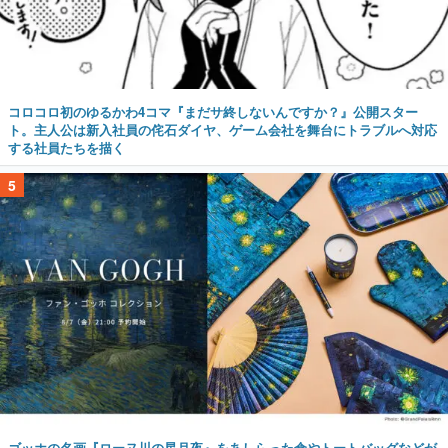
コロコロ初のゆるかわ4コマ『まだサ終しないんですか？』公開スター
ト。主人公は新入社員の侘石ダイヤ、ゲーム会社を舞台にトラブルへ対応
する社員たちを描く
5
ゴッホの名画『ローヌ川の星月夜』をあしらった傘やトートバッグなどが