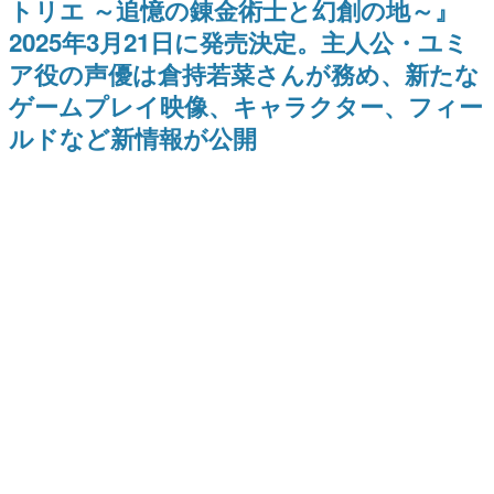
トリエ ～追憶の錬金術士と幻創の地～』
日本のコンテンツ産業やカルチャーに与えた影響を探る企
2025年3月21日に発売決定。主人公・ユミ
画です。
ア役の声優は倉持若菜さんが務め、新たな
日本モバイルゲーム産業史
日本のモバイルゲーム史における主要なトピック・タイト
ゲームプレイ映像、キャラクター、フィー
ルを網羅するほか、開発者へのインタビューや識者による
解説を掲載。約20年の歴史が一望できる決定版！
ルドなど新情報が公開
若ゲのいたり〜ゲームクリエイターの青春〜
『うつヌケ』『ペンと箸』等で知られるマンガ家・田中圭
一先生によるゲーム業界レポートマンガです。
なんでゲームは面白い？
ゲーム開発者・hamatsu氏がゲームの魅力を画面や操作の
具体的な形から解き明かしていく、硬派で骨太な評論連載
です。
ゲームが変えた日本語
「経験値」「裏技」「ラスボス」… ゲームにまつわる言葉
の起源や用法の変遷を、コンピューター文化史研究家・タ
イニーP氏が徹底調査。
カテゴリ
特集記事