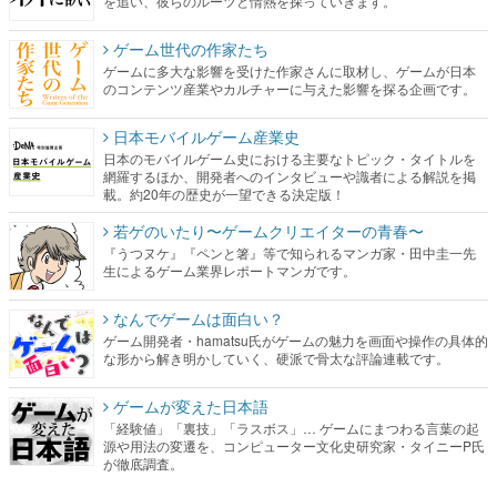
を追い、彼らのルーツと情熱を探っていきます。
ゲーム世代の作家たち
ゲームに多大な影響を受けた作家さんに取材し、ゲームが日本
のコンテンツ産業やカルチャーに与えた影響を探る企画です。
日本モバイルゲーム産業史
日本のモバイルゲーム史における主要なトピック・タイトルを
網羅するほか、開発者へのインタビューや識者による解説を掲
載。約20年の歴史が一望できる決定版！
若ゲのいたり〜ゲームクリエイターの青春〜
『うつヌケ』『ペンと箸』等で知られるマンガ家・田中圭一先
生によるゲーム業界レポートマンガです。
なんでゲームは面白い？
ゲーム開発者・hamatsu氏がゲームの魅力を画面や操作の具体的
な形から解き明かしていく、硬派で骨太な評論連載です。
ゲームが変えた日本語
「経験値」「裏技」「ラスボス」… ゲームにまつわる言葉の起
源や用法の変遷を、コンピューター文化史研究家・タイニーP氏
が徹底調査。