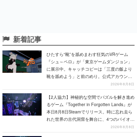
新着記事
ひたすら“靴”を舐めまわす狂気のVRゲーム
『シュ～ペロ』が「東京ゲームダンジョン」
に展示中。キャッチコピーは「三度の飯より
靴を舐めよう」と前のめり。公式アカウント
も開設され、2026年リリースに向けて開発中
2026年8月8日
【2人協力】神秘的な空間でパズルを解き進め
るゲーム『Together in Forgotten Lands』が
本日8月8日Steamでリリース。時に忘れ去ら
れた世界の古代洞窟を舞台に、4つのバイオー
ムを探索しながら脱出を目指す
2026年8月8日