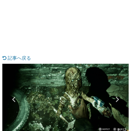
日本のコンテンツ産業やカルチャーに与えた影響を探る企
画です。
日本モバイルゲーム産業史
日本のモバイルゲーム史における主要なトピック・タイト
ルを網羅するほか、開発者へのインタビューや識者による
解説を掲載。約20年の歴史が一望できる決定版！
若ゲのいたり〜ゲームクリエイターの青春〜
『うつヌケ』『ペンと箸』等で知られるマンガ家・田中圭
一先生によるゲーム業界レポートマンガです。
記事へ戻る
なんでゲームは面白い？
ゲーム開発者・hamatsu氏がゲームの魅力を画面や操作の
具体的な形から解き明かしていく、硬派で骨太な評論連載
です。
ゲームが変えた日本語
「経験値」「裏技」「ラスボス」… ゲームにまつわる言葉
の起源や用法の変遷を、コンピューター文化史研究家・タ
イニーP氏が徹底調査。
カテゴリ
8 / 12
特集記事