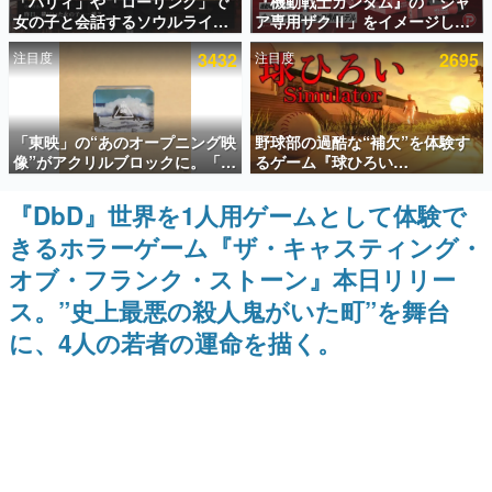
「パリィ」や「ローリング」で
『機動戦士ガンダム』の「シャ
女の子と会話するソウルライク
ア専用ザクⅡ」をイメージした
インタビュー
恋愛ゲーム『小早川さんはソウ
散水ホースリールが予約開始。
注目度
3432
注目度
2695
ルライク』無料公開。返事に失
本体にはシャアのパーソナルマ
連載・特集一覧
敗すると「YOU DIED」
ークやジオン公国軍のエンブレ
ム、型式番号などを配置
殿堂入り記事
「東映」の“あのオープニング映
野球部の過酷な“補欠”を体験す
SNS拡散数が数千以上！ ページビュー数万以上！ などな
ど。多くの人々に読まれた、電ファミ渾身の“殿堂入り”記
像”がアクリルブロックに。「東
るゲーム『球ひろい
事をまとめました。
映ヒストリカル グッズコレクシ
Simulator』が「1件」のウィッ
ョン」が8月下旬より発売
シュリストをもとにチェコ語に
『DbD』世界を1人用ゲームとして体験で
ゲームの企画書
対応しSNSで話題に。『キング
名作ゲームクリエイターの方々に製作時のエピソードをお
きるホラーゲーム『ザ・キャスティング・
ダム・カム』開発元やチェコの
聞きし、ヒットする企画（ゲーム）とは何か？を探ってい
プロ野球選手から称賛の声
きます。
オブ・フランク・ストーン』本日リリー
赫本
ス。”史上最悪の殺人鬼がいた町”を舞台
この物語を解いてはいけない。『赫本』は、〈試験問題〉
に、4人の若者の運命を描く。
の形をした短編ホラー小説集です。
新世代に訊く
これからのデジタルゲーム市場を担う若きクリエイター達
の姿を追い、彼らのルーツと情熱を探っていきます。
ゲーム世代の作家たち
ゲームに多大な影響を受けた作家さんに取材し、ゲームが