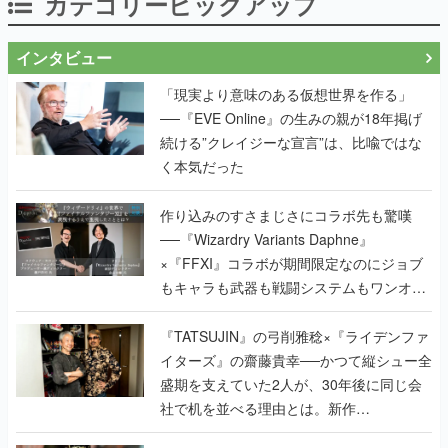
カテゴリーピックアップ
インタビュー
「現実より意味のある仮想世界を作る」
──『EVE Online』の生みの親が18年掲げ
続ける”クレイジーな宣言”は、比喩ではな
く本気だった
作り込みのすさまじさにコラボ先も驚嘆
──『Wizardry Variants Daphne』
×『FFXI』コラボが期間限定なのにジョブ
もキャラも武器も戦闘システムもワンオフ
で作り込まれた理由を両ディレクターに聞
く
『TATSUJIN』の弓削雅稔×『ライデンファ
イターズ』の齋藤貴幸──かつて縦シュー全
盛期を支えていた2人が、30年後に同じ会
社で机を並べる理由とは。新作
『TATSUJIN EXTREME』で初タッグを組