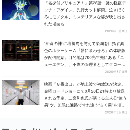
『名探偵プリキュア！』第28話「謎の怪盗デ
ッチ・アゲイン」先行カット解禁。泣きぼく
ろにモノクル、ミステリアスな姿が映し出さ
れた場面も
2026年8月8日
“船倉の神”に培養肉を与えて楽園を目指す異
色のホラーゲーム『器に喰わせろ』の体験版
が配信開始。目的地は700光年先にある「ニ
ューエデン」、不燃の管理者としてクローン
人間を増やし、加工して神に捧げる
2026年8月8日
映画『８番出口』が地上波で初放送が決定。
金曜ロードショーにて8月28日21時より放送
される予定。二宮和也氏が演じる主人公“迷う
男”や、無限に通路ですれ違う“歩く男”を演じ
る河内大和氏の迫真の演技は必見
2026年8月8日