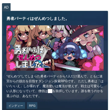
AD
勇者パーティはぜんめつしました。
“ぜんめつ”してしまった勇者パーティから1人だけ選んで、ともに迷
宮からの脱出を目指すダンジョン探索RPGです。 ただし勇者は「は
い/いいえ」しか喋れず、魔法使いは魔法が使えず、戦士は可愛らし
い人形になっていて、僧侶は██を崇拝しています。誰を救うのかを
選ぶのは、あなたです。
インディー
RPG