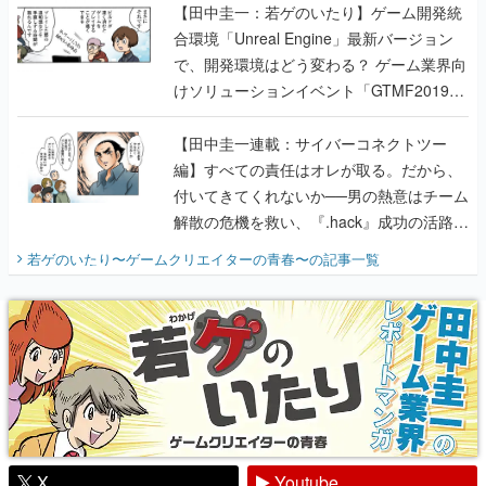
【田中圭一：若ゲのいたり】ゲーム開発統
合環境「Unreal Engine」最新バージョン
で、開発環境はどう変わる？ ゲーム業界向
けソリューションイベント「GTMF2019」
に行って、より理解を深めよう【PR】
【田中圭一連載：サイバーコネクトツー
編】すべての責任はオレが取る。だから、
付いてきてくれないか──男の熱意はチーム
解散の危機を救い、『.hack』成功の活路を
開く。業界の快男児・松山 洋に流れる血は
若ゲのいたり〜ゲームクリエイターの青春〜
の記事一覧
『少年ジャンプ』色だった【若ゲのいた
り】
X
Youtube