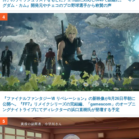
グダム・カム』開発元やチェコのプロ野球選手から称賛の声
4
『ファイナルファンタジーⅦ リベレーション』の新映像が8月26日早朝に
公開へ。『FF7』リメイクシリーズの完結編、「gamescom」のオープニ
ングナイトライブにてディレクターの浜口直樹氏が登壇する予定
5