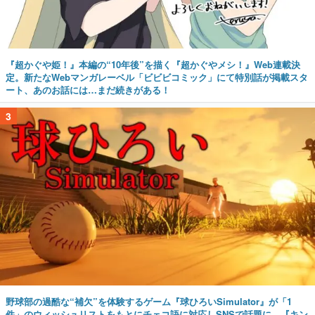
『超かぐや姫！』本編の“10年後”を描く『超かぐやメシ！』Web連載決
定。新たなWebマンガレーベル「ビビビコミック」にて特別話が掲載スタ
ート、あのお話には…まだ続きがある！
3
野球部の過酷な“補欠”を体験するゲーム『球ひろいSimulator』が「1
件」のウィッシュリストをもとにチェコ語に対応しSNSで話題に。『キン