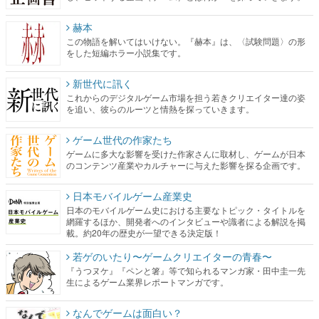
赫本
この物語を解いてはいけない。『赫本』は、〈試験問題〉の形
をした短編ホラー小説集です。
新世代に訊く
これからのデジタルゲーム市場を担う若きクリエイター達の姿
を追い、彼らのルーツと情熱を探っていきます。
ゲーム世代の作家たち
ゲームに多大な影響を受けた作家さんに取材し、ゲームが日本
のコンテンツ産業やカルチャーに与えた影響を探る企画です。
日本モバイルゲーム産業史
日本のモバイルゲーム史における主要なトピック・タイトルを
網羅するほか、開発者へのインタビューや識者による解説を掲
載。約20年の歴史が一望できる決定版！
若ゲのいたり〜ゲームクリエイターの青春〜
『うつヌケ』『ペンと箸』等で知られるマンガ家・田中圭一先
生によるゲーム業界レポートマンガです。
なんでゲームは面白い？