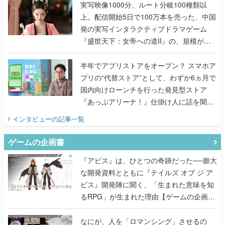
んだレジェンド2人に訊く開発秘話
実写映像1000分、ルート分岐100種類以
上。配信開始5日で100万本を売った、中国
発の実写インタラクティブドラマゲーム
『盛世天下：女帝への道II』の、規模が違
うこだわりをプロデューサーに聞いた
半年でアプリストアをオープン？ スマホア
プリの“代替ストア”として、わずか6ヵ月で
国内向けローンチを行った発見型ストア
『あっぷアリーナ！』仕掛け人に話を聞い
てみた
インタビュー
の記事一覧
ゲームの企画書
『アビス』は、ひとつの奇跡だった──膨大
な開発資料とともに『テイルズ オブ ジ ア
ビス』開発陣に聞く、「生まれた意味を知
るRPG」が生まれた理由【ゲームの企画
書】
なにが、人を「ロマンシング」させるの