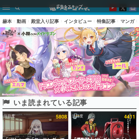
広告をスキップ
赫本
動画
殿堂入り記事
インタビュー
特集記事
マンガ
いま読まれている記事
ピックアップ
注目度
5808
注目度
4411
電ファミのいま読まれている記事ランキング
アプリセール情報