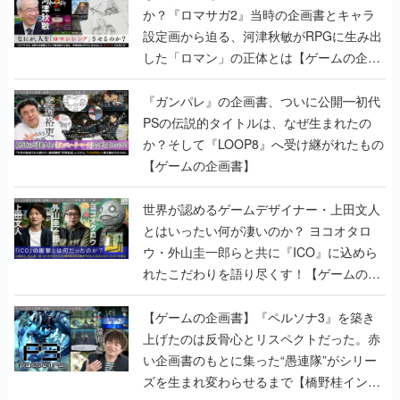
か？『ロマサガ2』当時の企画書とキャラ
設定画から迫る、河津秋敏がRPGに生み出
した「ロマン」の正体とは【ゲームの企画
書】
『ガンパレ』の企画書、ついに公開━初代
PSの伝説的タイトルは、なぜ生まれたの
か？そして『LOOP8』へ受け継がれたもの
【ゲームの企画書】
世界が認めるゲームデザイナー・上田文人
とはいったい何が凄いのか？ ヨコオタロ
ウ・外山圭一郎らと共に『ICO』に込めら
れたこだわりを語り尽くす！【ゲームの企
画書】
【ゲームの企画書】『ペルソナ3』を築き
上げたのは反骨心とリスペクトだった。赤
い企画書のもとに集った“愚連隊”がシリー
ズを生まれ変わらせるまで【橋野桂インタ