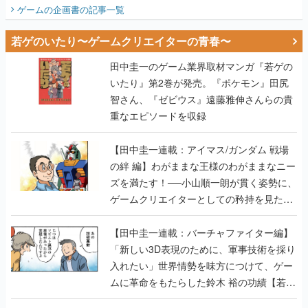
ビュー】
ゲームの企画書
の記事一覧
若ゲのいたり〜ゲームクリエイターの青春〜
田中圭一のゲーム業界取材マンガ『若ゲの
いたり』第2巻が発売。『ポケモン』田尻
智さん、『ゼビウス』遠藤雅伸さんらの貴
重なエピソードを収録
【田中圭一連載：アイマス/ガンダム 戦場
の絆 編】わがままな王様のわがままなニー
ズを満たす！──小山順一朗が貫く姿勢に、
ゲームクリエイターとしての矜持を見た
【若ゲのいたり最終回】
【田中圭一連載：バーチャファイター編】
「新しい3D表現のために、軍事技術を採り
入れたい」世界情勢を味方につけて、ゲー
ムに革命をもたらした鈴木 裕の功績【若ゲ
のいたり】