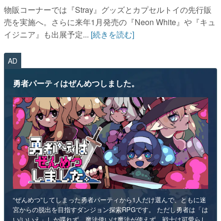
物販コーナーでは『Stray』グッズとカプセルトイの先行販
売を実施へ。さらに来年1月発売の『Neon White』や『キュ
イジニア』も出展予定...
[続きを読む]
AD
勇者パーティはぜんめつしました。
“ぜんめつ”してしまった勇者パーティから1人だけ選んで、ともに迷
宮からの脱出を目指すダンジョン探索RPGです。 ただし勇者は「は
い/いいえ」しか喋れず、魔法使いは魔法が使えず、戦士は可愛らし