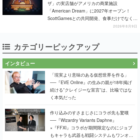
ザ」の実店舗がアメリカの商業施設
「American Dream」に2027年オープン！
ScottGamesとの共同開発、食事だけでなくス
テージショーや没入型のホラー体験も楽しめ
2026年8月9日
る
カテゴリーピックアップ
インタビュー
「現実より意味のある仮想世界を作る」
──『EVE Online』の生みの親が18年掲げ
続ける”クレイジーな宣言”は、比喩ではな
く本気だった
作り込みのすさまじさにコラボ先も驚嘆
──『Wizardry Variants Daphne』
×『FFXI』コラボが期間限定なのにジョブ
もキャラも武器も戦闘システムもワンオフ