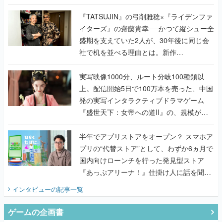
で作り込まれた理由を両ディレクターに聞
く
『TATSUJIN』の弓削雅稔×『ライデンファ
イターズ』の齋藤貴幸──かつて縦シュー全
盛期を支えていた2人が、30年後に同じ会
社で机を並べる理由とは。新作
『TATSUJIN EXTREME』で初タッグを組
んだレジェンド2人に訊く開発秘話
実写映像1000分、ルート分岐100種類以
上。配信開始5日で100万本を売った、中国
発の実写インタラクティブドラマゲーム
『盛世天下：女帝への道II』の、規模が違
うこだわりをプロデューサーに聞いた
半年でアプリストアをオープン？ スマホア
プリの“代替ストア”として、わずか6ヵ月で
国内向けローンチを行った発見型ストア
『あっぷアリーナ！』仕掛け人に話を聞い
てみた
インタビュー
の記事一覧
ゲームの企画書