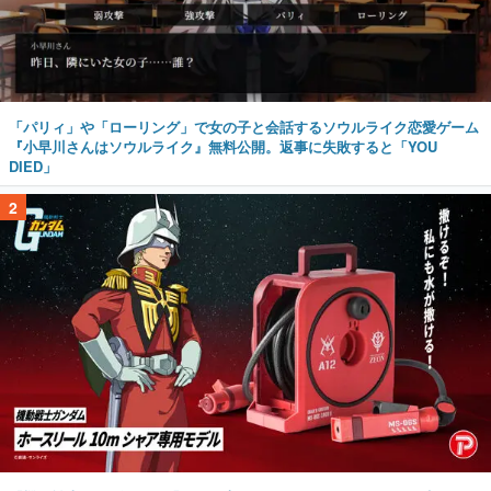
「パリィ」や「ローリング」で女の子と会話するソウルライク恋愛ゲーム
『小早川さんはソウルライク』無料公開。返事に失敗すると「YOU
DIED」
2