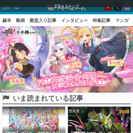
広告をスキップ
赫本
動画
殿堂入り記事
インタビュー
特集記事
マンガ
いま読まれている記事
ピックアップ
注目度
6215
注目度
3949
電ファミのいま読まれている記事ランキング
アプリセール情報