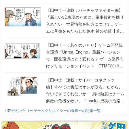
【若ゲのいたり最終回】
【田中圭一連載：バーチャファイター編】
「新しい3D表現のために、軍事技術を採り
入れたい」世界情勢を味方につけて、ゲー
ムに革命をもたらした鈴木 裕の功績【若ゲ
のいたり】
【田中圭一：若ゲのいたり】ゲーム開発統
合環境「Unreal Engine」最新バージョン
で、開発環境はどう変わる？ ゲーム業界向
けソリューションイベント「GTMF2019」
に行って、より理解を深めよう【PR】
【田中圭一連載：サイバーコネクトツー
編】すべての責任はオレが取る。だから、
付いてきてくれないか──男の熱意はチーム
解散の危機を救い、『.hack』成功の活路を
開く。業界の快男児・松山 洋に流れる血は
若ゲのいたり〜ゲームクリエイターの青春〜
の記事一覧
『少年ジャンプ』色だった【若ゲのいた
り】