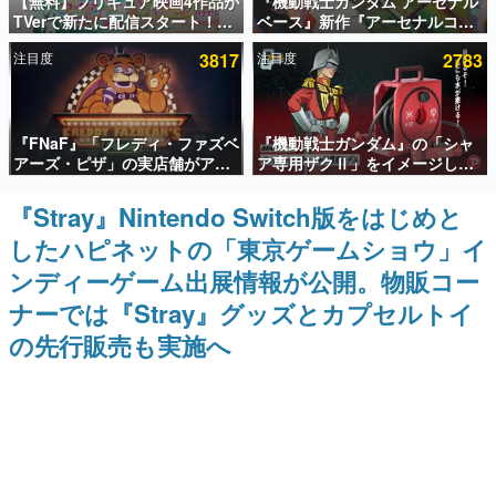
【無料】プリキュア映画4作品が
『機動戦士ガンダム アーセナル
TVerで新たに配信スタート！な
ベース』新作『アーセナルコマ
インタビュー
んと2018年～2024年の映画ほぼ
ンダー』発表！8月28日からオ
注目度
3817
注目度
2783
すべてが見放題に、ぶっちゃけ
ープンベータテスト開催、2027
連載・特集一覧
ありえないラインナップ
年2月下旬に稼働予定
殿堂入り記事
『FNaF』「フレディ・ファズベ
『機動戦士ガンダム』の「シャ
SNS拡散数が数千以上！ ページビュー数万以上！ などな
ど。多くの人々に読まれた、電ファミ渾身の“殿堂入り”記
アーズ・ピザ」の実店舗がアメ
ア専用ザクⅡ」をイメージした
事をまとめました。
リカの商業施設「American
散水ホースリールが予約開始。
Dream」に2027年オープン！
本体にはシャアのパーソナルマ
『Stray』Nintendo Switch版をはじめと
ゲームの企画書
ScottGamesとの共同開発、食
ークやジオン公国軍のエンブレ
名作ゲームクリエイターの方々に製作時のエピソードをお
したハピネットの「東京ゲームショウ」イ
事だけでなくステージショーや
ム、型式番号などを配置
聞きし、ヒットする企画（ゲーム）とは何か？を探ってい
没入型のホラー体験も楽しめる
きます。
ンディーゲーム出展情報が公開。物販コー
赫本
ナーでは『Stray』グッズとカプセルトイ
この物語を解いてはいけない。『赫本』は、〈試験問題〉
の先行販売も実施へ
の形をした短編ホラー小説集です。
新世代に訊く
これからのデジタルゲーム市場を担う若きクリエイター達
の姿を追い、彼らのルーツと情熱を探っていきます。
ゲーム世代の作家たち
ゲームに多大な影響を受けた作家さんに取材し、ゲームが