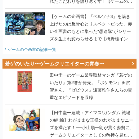
れたこだわりを語り尽くす！【ゲームの企
画書】
【ゲームの企画書】『ペルソナ3』を築き
上げたのは反骨心とリスペクトだった。赤
い企画書のもとに集った“愚連隊”がシリー
ズを生まれ変わらせるまで【橋野桂インタ
ビュー】
ゲームの企画書
の記事一覧
若ゲのいたり〜ゲームクリエイターの青春〜
田中圭一のゲーム業界取材マンガ『若ゲの
いたり』第2巻が発売。『ポケモン』田尻
智さん、『ゼビウス』遠藤雅伸さんらの貴
重なエピソードを収録
【田中圭一連載：アイマス/ガンダム 戦場
の絆 編】わがままな王様のわがままなニー
ズを満たす！──小山順一朗が貫く姿勢に、
ゲームクリエイターとしての矜持を見た