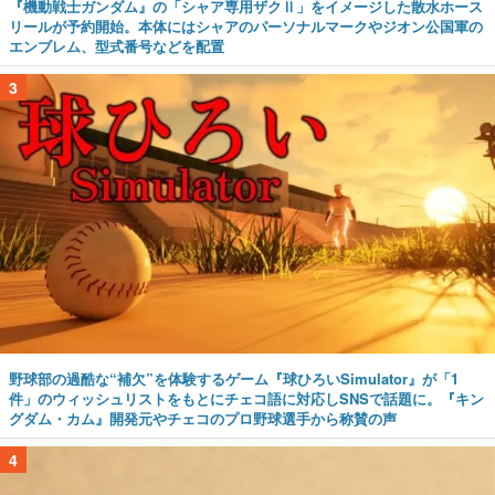
『機動戦士ガンダム』の「シャア専用ザクⅡ」をイメージした散水ホース
リールが予約開始。本体にはシャアのパーソナルマークやジオン公国軍の
エンブレム、型式番号などを配置
3
野球部の過酷な“補欠”を体験するゲーム『球ひろいSimulator』が「1
件」のウィッシュリストをもとにチェコ語に対応しSNSで話題に。『キン
グダム・カム』開発元やチェコのプロ野球選手から称賛の声
4