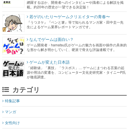
網羅するほか、開発者へのインタビューや識者による解説を掲
載。約20年の歴史が一望できる決定版！
若ゲのいたり〜ゲームクリエイターの青春〜
『うつヌケ』『ペンと箸』等で知られるマンガ家・田中圭一先
生によるゲーム業界レポートマンガです。
なんでゲームは面白い？
ゲーム開発者・hamatsu氏がゲームの魅力を画面や操作の具体的
な形から解き明かしていく、硬派で骨太な評論連載です。
ゲームが変えた日本語
「経験値」「裏技」「ラスボス」… ゲームにまつわる言葉の起
源や用法の変遷を、コンピューター文化史研究家・タイニーP氏
が徹底調査。
カテゴリ
特集記事
マンガ
女性向け