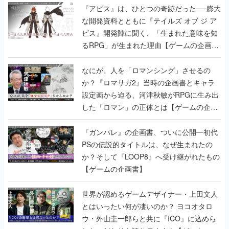
『アビス』は、ひとつの奇跡だった──膨大
な開発資料とともに『テイルズ オブ ジ ア
ビス』開発陣に聞く、「生まれた意味を知
るRPG」が生まれた理由【ゲームの企画
書】
なにが、人を「ロマンシング」させるの
か？『ロマサガ2』当時の企画書とキャラ
設定画から迫る、河津秋敏がRPGに生み出
した「ロマン」の正体とは【ゲームの企画
書】
『ガンパレ』の企画書、ついに公開━初代
PSの伝説的タイトルは、なぜ生まれたの
か？そして『LOOP8』へ受け継がれたもの
【ゲームの企画書】
世界が認めるゲームデザイナー・上田文人
とはいったい何が凄いのか？ ヨコオタロ
ウ・外山圭一郎らと共に『ICO』に込めら