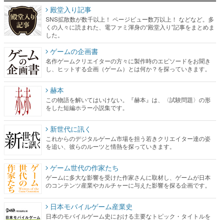
殿堂入り記事
SNS拡散数が数千以上！ ページビュー数万以上！ などなど。多
くの人々に読まれた、電ファミ渾身の“殿堂入り”記事をまとめま
した。
ゲームの企画書
名作ゲームクリエイターの方々に製作時のエピソードをお聞き
し、ヒットする企画（ゲーム）とは何か？を探っていきます。
赫本
この物語を解いてはいけない。『赫本』は、〈試験問題〉の形
をした短編ホラー小説集です。
新世代に訊く
これからのデジタルゲーム市場を担う若きクリエイター達の姿
を追い、彼らのルーツと情熱を探っていきます。
ゲーム世代の作家たち
ゲームに多大な影響を受けた作家さんに取材し、ゲームが日本
のコンテンツ産業やカルチャーに与えた影響を探る企画です。
日本モバイルゲーム産業史
日本のモバイルゲーム史における主要なトピック・タイトルを