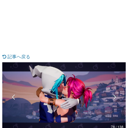
日本のコンテンツ産業やカルチャーに与えた影響を探る企
画です。
日本モバイルゲーム産業史
日本のモバイルゲーム史における主要なトピック・タイト
ルを網羅するほか、開発者へのインタビューや識者による
解説を掲載。約20年の歴史が一望できる決定版！
若ゲのいたり〜ゲームクリエイターの青春〜
『うつヌケ』『ペンと箸』等で知られるマンガ家・田中圭
一先生によるゲーム業界レポートマンガです。
記事へ戻る
なんでゲームは面白い？
ゲーム開発者・hamatsu氏がゲームの魅力を画面や操作の
具体的な形から解き明かしていく、硬派で骨太な評論連載
です。
ゲームが変えた日本語
「経験値」「裏技」「ラスボス」… ゲームにまつわる言葉
の起源や用法の変遷を、コンピューター文化史研究家・タ
イニーP氏が徹底調査。
カテゴリ
78 / 138
特集記事