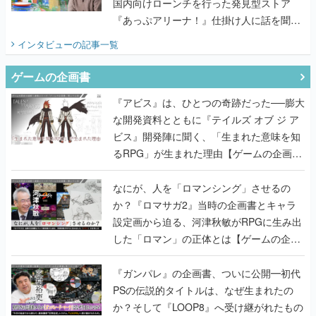
国内向けローンチを行った発見型ストア
『あっぷアリーナ！』仕掛け人に話を聞い
てみた
インタビュー
の記事一覧
ゲームの企画書
『アビス』は、ひとつの奇跡だった──膨大
な開発資料とともに『テイルズ オブ ジ ア
ビス』開発陣に聞く、「生まれた意味を知
るRPG」が生まれた理由【ゲームの企画
書】
なにが、人を「ロマンシング」させるの
か？『ロマサガ2』当時の企画書とキャラ
設定画から迫る、河津秋敏がRPGに生み出
した「ロマン」の正体とは【ゲームの企画
書】
『ガンパレ』の企画書、ついに公開━初代
PSの伝説的タイトルは、なぜ生まれたの
か？そして『LOOP8』へ受け継がれたもの