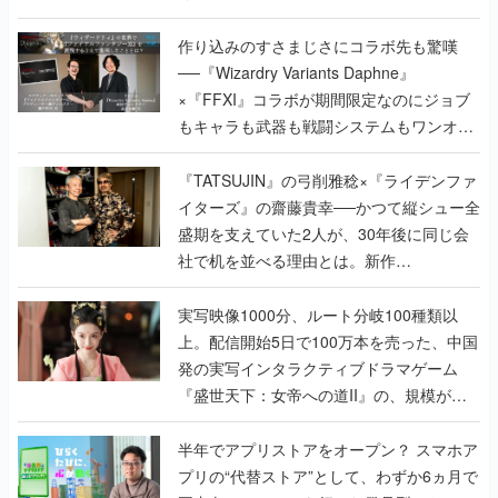
作り込みのすさまじさにコラボ先も驚嘆
──『Wizardry Variants Daphne』
×『FFXI』コラボが期間限定なのにジョブ
もキャラも武器も戦闘システムもワンオフ
で作り込まれた理由を両ディレクターに聞
く
『TATSUJIN』の弓削雅稔×『ライデンファ
イターズ』の齋藤貴幸──かつて縦シュー全
盛期を支えていた2人が、30年後に同じ会
社で机を並べる理由とは。新作
『TATSUJIN EXTREME』で初タッグを組
んだレジェンド2人に訊く開発秘話
実写映像1000分、ルート分岐100種類以
上。配信開始5日で100万本を売った、中国
発の実写インタラクティブドラマゲーム
『盛世天下：女帝への道II』の、規模が違
うこだわりをプロデューサーに聞いた
半年でアプリストアをオープン？ スマホア
プリの“代替ストア”として、わずか6ヵ月で