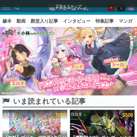
広告をスキップ
赫本
動画
殿堂入り記事
インタビュー
特集記事
マンガ
いま読まれている記事
ピックアップ
注目度
7260
注目度
5500
電ファミのいま読まれている記事ランキング
アプリセール情報