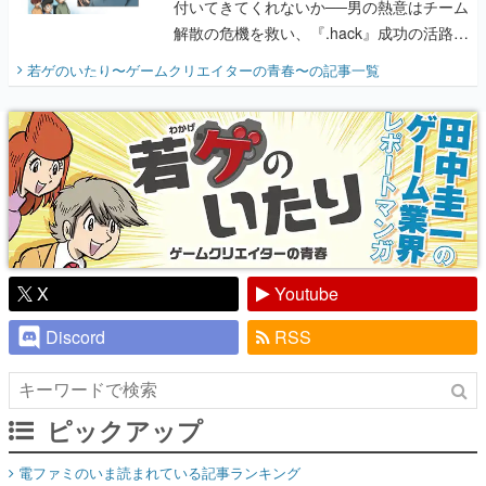
付いてきてくれないか──男の熱意はチーム
解散の危機を救い、『.hack』成功の活路を
開く。業界の快男児・松山 洋に流れる血は
若ゲのいたり〜ゲームクリエイターの青春〜
の記事一覧
『少年ジャンプ』色だった【若ゲのいた
り】
X
Youtube
Discord
RSS
ピックアップ
電ファミのいま読まれている記事ランキング