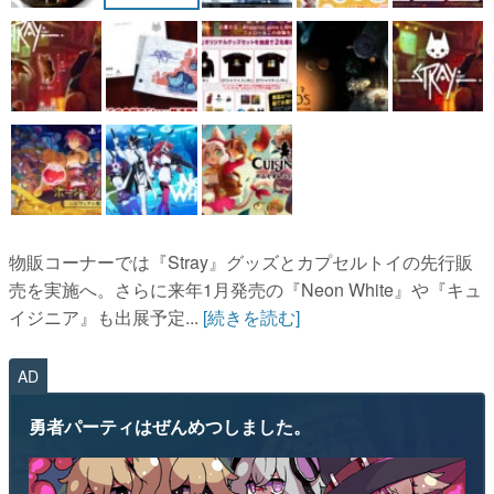
物販コーナーでは『Stray』グッズとカプセルトイの先行販
売を実施へ。さらに来年1月発売の『Neon White』や『キュ
イジニア』も出展予定...
[続きを読む]
AD
勇者パーティはぜんめつしました。