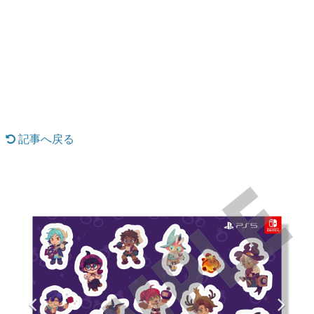
日本のコンテンツ産業やカルチャーに与えた影響を探る企
画です。
日本モバイルゲーム産業史
日本のモバイルゲーム史における主要なトピック・タイト
ルを網羅するほか、開発者へのインタビューや識者による
解説を掲載。約20年の歴史が一望できる決定版！
若ゲのいたり〜ゲームクリエイターの青春〜
『うつヌケ』『ペンと箸』等で知られるマンガ家・田中圭
一先生によるゲーム業界レポートマンガです。
記事へ戻る
なんでゲームは面白い？
ゲーム開発者・hamatsu氏がゲームの魅力を画面や操作の
具体的な形から解き明かしていく、硬派で骨太な評論連載
です。
ゲームが変えた日本語
「経験値」「裏技」「ラスボス」… ゲームにまつわる言葉
の起源や用法の変遷を、コンピューター文化史研究家・タ
イニーP氏が徹底調査。
カテゴリ
特集記事