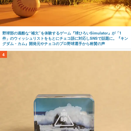
野球部の過酷な“補欠”を体験するゲーム『球ひろいSimulator』が「1
件」のウィッシュリストをもとにチェコ語に対応しSNSで話題に。『キン
グダム・カム』開発元やチェコのプロ野球選手から称賛の声
4