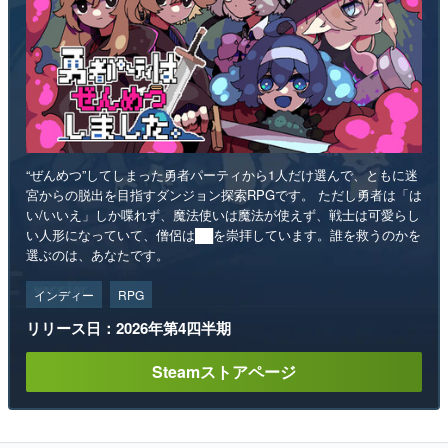
“ぜんめつ”してしまった勇者パーティから1人だけ選んで、ともに迷
宮からの脱出を目指すダンジョン探索RPGです。 ただし勇者は「は
い/いいえ」しか喋れず、魔法使いは魔法が使えず、戦士は可愛らし
い人形になっていて、僧侶は██を崇拝しています。誰を救うのかを
選ぶのは、あなたです。
インディー
RPG
リリース日：2026年第4四半期
Steamストアページ