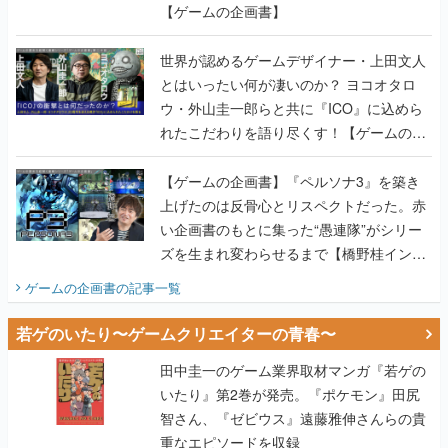
【ゲームの企画書】
世界が認めるゲームデザイナー・上田文人
とはいったい何が凄いのか？ ヨコオタロ
ウ・外山圭一郎らと共に『ICO』に込めら
れたこだわりを語り尽くす！【ゲームの企
画書】
【ゲームの企画書】『ペルソナ3』を築き
上げたのは反骨心とリスペクトだった。赤
い企画書のもとに集った“愚連隊”がシリー
ズを生まれ変わらせるまで【橋野桂インタ
ビュー】
ゲームの企画書
の記事一覧
若ゲのいたり〜ゲームクリエイターの青春〜
田中圭一のゲーム業界取材マンガ『若ゲの
いたり』第2巻が発売。『ポケモン』田尻
智さん、『ゼビウス』遠藤雅伸さんらの貴
重なエピソードを収録