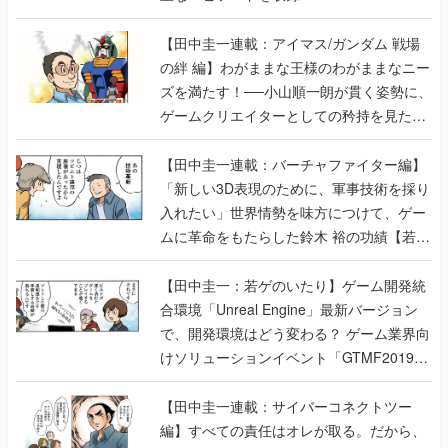
【田中圭一連載：アイマス/ガンダム 戦場
の絆 編】わがままな王様のわがままなニー
ズを満たす！──小山順一朗が貫く姿勢に、
ゲームクリエイターとしての矜持を見た
【若ゲのいたり最終回】
【田中圭一連載：バーチャファイター編】
「新しい3D表現のために、軍事技術を採り
入れたい」世界情勢を味方につけて、ゲー
ムに革命をもたらした鈴木 裕の功績【若ゲ
のいたり】
【田中圭一：若ゲのいたり】ゲーム開発統
合環境「Unreal Engine」最新バージョン
で、開発環境はどう変わる？ ゲーム業界向
けソリューションイベント「GTMF2019」
に行って、より理解を深めよう【PR】
【田中圭一連載：サイバーコネクトツー
編】すべての責任はオレが取る。だから、