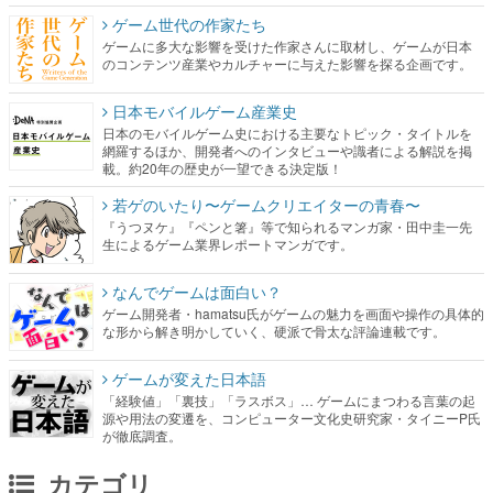
ゲーム世代の作家たち
ゲームに多大な影響を受けた作家さんに取材し、ゲームが日本
のコンテンツ産業やカルチャーに与えた影響を探る企画です。
日本モバイルゲーム産業史
日本のモバイルゲーム史における主要なトピック・タイトルを
網羅するほか、開発者へのインタビューや識者による解説を掲
載。約20年の歴史が一望できる決定版！
若ゲのいたり〜ゲームクリエイターの青春〜
『うつヌケ』『ペンと箸』等で知られるマンガ家・田中圭一先
生によるゲーム業界レポートマンガです。
なんでゲームは面白い？
ゲーム開発者・hamatsu氏がゲームの魅力を画面や操作の具体的
な形から解き明かしていく、硬派で骨太な評論連載です。
ゲームが変えた日本語
「経験値」「裏技」「ラスボス」… ゲームにまつわる言葉の起
源や用法の変遷を、コンピューター文化史研究家・タイニーP氏
が徹底調査。
カテゴリ