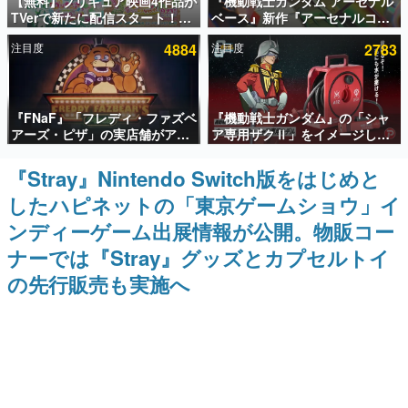
【無料】プリキュア映画4作品が
『機動戦士ガンダム アーセナル
TVerで新たに配信スタート！な
ベース』新作『アーセナルコマ
インタビュー
んと2018年～2024年の映画ほぼ
ンダー』発表！8月28日からオ
注目度
4884
注目度
2783
すべてが見放題に、ぶっちゃけ
ープンベータテスト開催、2027
連載・特集一覧
ありえないラインナップ
年2月下旬に稼働予定
殿堂入り記事
『FNaF』「フレディ・ファズベ
『機動戦士ガンダム』の「シャ
SNS拡散数が数千以上！ ページビュー数万以上！ などな
ど。多くの人々に読まれた、電ファミ渾身の“殿堂入り”記
アーズ・ピザ」の実店舗がアメ
ア専用ザクⅡ」をイメージした
事をまとめました。
リカの商業施設「American
散水ホースリールが予約開始。
Dream」に2027年オープン！
本体にはシャアのパーソナルマ
『Stray』Nintendo Switch版をはじめと
ゲームの企画書
ScottGamesとの共同開発、食
ークやジオン公国軍のエンブレ
名作ゲームクリエイターの方々に製作時のエピソードをお
したハピネットの「東京ゲームショウ」イ
事だけでなくステージショーや
ム、型式番号などを配置
聞きし、ヒットする企画（ゲーム）とは何か？を探ってい
没入型のホラー体験も楽しめる
きます。
ンディーゲーム出展情報が公開。物販コー
赫本
ナーでは『Stray』グッズとカプセルトイ
この物語を解いてはいけない。『赫本』は、〈試験問題〉
の先行販売も実施へ
の形をした短編ホラー小説集です。
新世代に訊く
これからのデジタルゲーム市場を担う若きクリエイター達
の姿を追い、彼らのルーツと情熱を探っていきます。
ゲーム世代の作家たち
ゲームに多大な影響を受けた作家さんに取材し、ゲームが