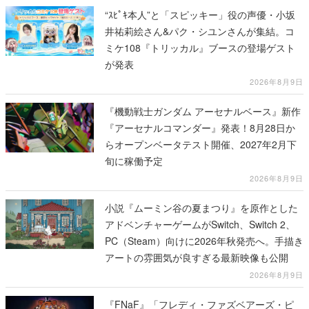
“ｽﾋﾟｷ本人”と「スピッキー」役の声優・小坂
井祐莉絵さん&パク・シユンさんが集結。コ
ミケ108『トリッカル』ブースの登場ゲスト
が発表
2026年8月9日
『機動戦士ガンダム アーセナルベース』新作
『アーセナルコマンダー』発表！8月28日か
らオープンベータテスト開催、2027年2月下
旬に稼働予定
2026年8月9日
小説『ムーミン谷の夏まつり』を原作とした
アドベンチャーゲームがSwitch、Switch 2、
PC（Steam）向けに2026年秋発売へ。手描き
アートの雰囲気が良すぎる最新映像も公開
2026年8月9日
『FNaF』「フレディ・ファズベアーズ・ピ