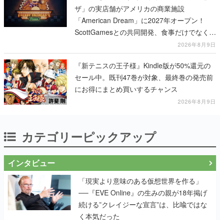
ザ」の実店舗がアメリカの商業施設
「American Dream」に2027年オープン！
ScottGamesとの共同開発、食事だけでなくス
テージショーや没入型のホラー体験も楽しめ
2026年8月9日
る
『新テニスの王子様』Kindle版が50%還元の
セール中。既刊47巻が対象、最終巻の発売前
にお得にまとめ買いするチャンス
2026年8月9日
カテゴリーピックアップ
インタビュー
「現実より意味のある仮想世界を作る」
──『EVE Online』の生みの親が18年掲げ
続ける”クレイジーな宣言”は、比喩ではな
く本気だった