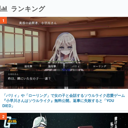
ランキング
1
「パリィ」や「ローリング」で女の子と会話するソウルライク恋愛ゲーム
『小早川さんはソウルライク』無料公開。返事に失敗すると「YOU
DIED」
2