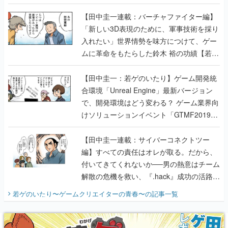
【若ゲのいたり最終回】
【田中圭一連載：バーチャファイター編】
「新しい3D表現のために、軍事技術を採り
入れたい」世界情勢を味方につけて、ゲー
ムに革命をもたらした鈴木 裕の功績【若ゲ
のいたり】
【田中圭一：若ゲのいたり】ゲーム開発統
合環境「Unreal Engine」最新バージョン
で、開発環境はどう変わる？ ゲーム業界向
けソリューションイベント「GTMF2019」
に行って、より理解を深めよう【PR】
【田中圭一連載：サイバーコネクトツー
編】すべての責任はオレが取る。だから、
付いてきてくれないか──男の熱意はチーム
解散の危機を救い、『.hack』成功の活路を
開く。業界の快男児・松山 洋に流れる血は
若ゲのいたり〜ゲームクリエイターの青春〜
の記事一覧
『少年ジャンプ』色だった【若ゲのいた
り】