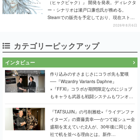
（ヒャクビャク）』 開発を発表。ディレクタ
ー・シナリオは瀬戸口廉也氏が務める。
Steamでの販売を予定しており、現在ストア
ページを準備中
2026年8月6日
カテゴリーピックアップ
インタビュー
作り込みのすさまじさにコラボ先も驚嘆
──『Wizardry Variants Daphne』
×『FFXI』コラボが期間限定なのにジョブ
もキャラも武器も戦闘システムもワンオフ
で作り込まれた理由を両ディレクターに聞
く
『TATSUJIN』の弓削雅稔×『ライデンファ
イターズ』の齋藤貴幸──かつて縦シュー全
盛期を支えていた2人が、30年後に同じ会
社で机を並べる理由とは。新作