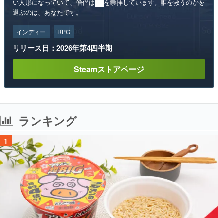
い人形になっていて、僧侶は██を崇拝しています。誰を救うのかを
選ぶのは、あなたです。
インディー
RPG
リリース日：2026年第4四半期
Steamストアページ
ランキング
1