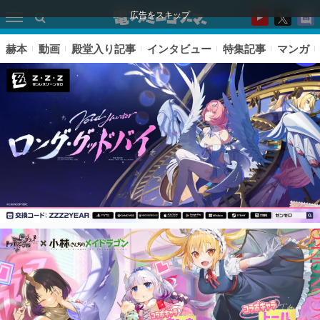
広告をスキップ
赫本
動画
殿堂入り記事
インタビュー
特集記事
マンガ
ピックアップ
電ファミのいま読まれている記事ランキング
アプリセール情報