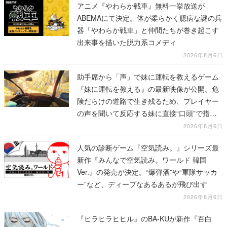
アニメ『やわらか戦車』無料一挙放送が
ABEMAにて決定。体が柔らかく臆病な謎の兵
器「やわらか戦車」と仲間たちが巻き起こす
出来事を描いた脱力系コメディ
2026年8月6日
助手席から「声」で妹に運転を教えるゲーム
『妹に運転を教える』の最新映像が公開。危
険だらけの道路で生き残るため、プレイヤー
の声を聞いて反応する妹に直接“口頭”で指示
を出していく
2026年8月6日
人気の診断ゲーム『空気読み。』シリーズ最
新作『みんなで空気読み。ワールド 韓国
Ver.』の発売が決定。“爆弾酒”や“軍隊サッカ
ー”など、ディープなあるあるが飛び出す
2026年8月6日
『ヒラヒラヒヒル』のBA-KUが新作『百白