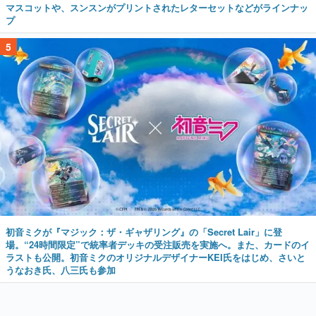
マスコットや、スンスンがプリントされたレターセットなどがラインナッ
プ
5
初音ミクが『マジック：ザ・ギャザリング』の「Secret Lair」に登
場。“24時間限定”で統率者デッキの受注販売を実施へ。また、カードのイ
ラストも公開。初音ミクのオリジナルデザイナーKEI氏をはじめ、さいと
うなおき氏、八三氏も参加