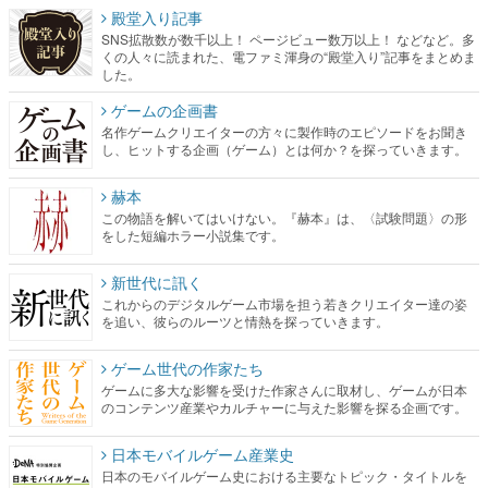
殿堂入り記事
SNS拡散数が数千以上！ ページビュー数万以上！ などなど。多
くの人々に読まれた、電ファミ渾身の“殿堂入り”記事をまとめま
した。
ゲームの企画書
名作ゲームクリエイターの方々に製作時のエピソードをお聞き
し、ヒットする企画（ゲーム）とは何か？を探っていきます。
赫本
この物語を解いてはいけない。『赫本』は、〈試験問題〉の形
をした短編ホラー小説集です。
新世代に訊く
これからのデジタルゲーム市場を担う若きクリエイター達の姿
を追い、彼らのルーツと情熱を探っていきます。
ゲーム世代の作家たち
ゲームに多大な影響を受けた作家さんに取材し、ゲームが日本
のコンテンツ産業やカルチャーに与えた影響を探る企画です。
日本モバイルゲーム産業史
日本のモバイルゲーム史における主要なトピック・タイトルを