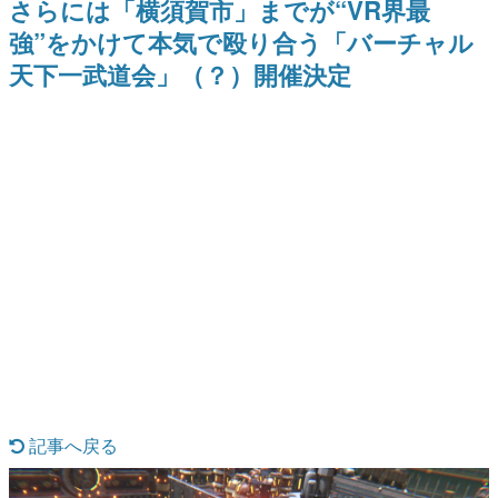
さらには「横須賀市」までが“VR界最
式リリースを記念したキャンペ
介
日本のコンテンツ産業やカルチャーに与えた影響を探る企
ーン
強”をかけて本気で殴り合う「バーチャル
画です。
天下一武道会」（？）開催決定
日本モバイルゲーム産業史
日本のモバイルゲーム史における主要なトピック・タイト
ルを網羅するほか、開発者へのインタビューや識者による
解説を掲載。約20年の歴史が一望できる決定版！
若ゲのいたり〜ゲームクリエイターの青春〜
『うつヌケ』『ペンと箸』等で知られるマンガ家・田中圭
一先生によるゲーム業界レポートマンガです。
なんでゲームは面白い？
ゲーム開発者・hamatsu氏がゲームの魅力を画面や操作の
具体的な形から解き明かしていく、硬派で骨太な評論連載
です。
ゲームが変えた日本語
「経験値」「裏技」「ラスボス」… ゲームにまつわる言葉
の起源や用法の変遷を、コンピューター文化史研究家・タ
イニーP氏が徹底調査。
カテゴリ
記事へ戻る
特集記事