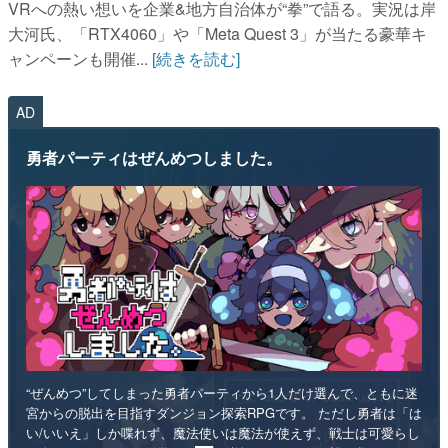
VRへの熱い想いを企業&地方自治体が“拳”で語る。実況は岸
大河氏、「RTX4060」や「Meta Quest 3」が当たる豪華キ
ャンペーンも開催...
[続きを読む]
AD
勇者パーティはぜんめつしました。
“ぜんめつ”してしまった勇者パーティから1人だけ選んで、ともに迷
宮からの脱出を目指すダンジョン探索RPGです。 ただし勇者は「は
い/いいえ」しか喋れず、魔法使いは魔法が使えず、戦士は可愛らし