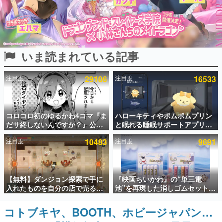
インタビュー
連載・特集一覧
いま読まれている記事
殿堂入り記事
SNS拡散数が数千以上！ ページビュー数万以上！ などな
ど。多くの人々に読まれた、電ファミ渾身の“殿堂入り”記
注目度
29106
注目度
16533
事をまとめました。
ゲームの企画書
名作ゲームクリエイターの方々に製作時のエピソードをお
聞きし、ヒットする企画（ゲーム）とは何か？を探ってい
コロコロ初のゆるかわ4コマ『ま
ハローキティやポムポムプリン
きます。
だサ終しないんですか？』公開
と眠れる睡眠サポートアプリ
スタート。主人公は新入社員の
『ゆめたび』が配信中。キャラ
赫本
注目度
10483
注目度
9691
侘石ダイヤ、ゲーム会社を舞台
ごとのASMRや目覚ましアラー
この物語を解いてはいけない。『赫本』は、〈試験問題〉
にトラブルへ対応する社員たち
ムも搭載
の形をした短編ホラー小説集です。
を描く
新世代に訊く
【無料】ダンジョン探索で手に
『映画ちいかわ』の“単三電
これからのデジタルゲーム市場を担う若きクリエイター達
入れたものを自分の店で売るゲ
池”を再現した消しゴムセットが
の姿を追い、彼らのルーツと情熱を探っていきます。
ーム『Moonlighter』がSteam
8月7日より発売決定。公式は
にて無料配布中！続編
「在ったものを 消しながら いつ
コトブキヤ、BOOTH、ホビージャパン…
ゲーム世代の作家たち
『Moonlighter 2』の9月2日正
かなくなる 永遠のいのち」と紹
ゲームに多大な影響を受けた作家さんに取材し、ゲームが