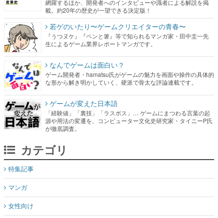
網羅するほか、開発者へのインタビューや識者による解説を掲
載。約20年の歴史が一望できる決定版！
若ゲのいたり〜ゲームクリエイターの青春〜
『うつヌケ』『ペンと箸』等で知られるマンガ家・田中圭一先
生によるゲーム業界レポートマンガです。
なんでゲームは面白い？
ゲーム開発者・hamatsu氏がゲームの魅力を画面や操作の具体的
な形から解き明かしていく、硬派で骨太な評論連載です。
ゲームが変えた日本語
「経験値」「裏技」「ラスボス」… ゲームにまつわる言葉の起
源や用法の変遷を、コンピューター文化史研究家・タイニーP氏
が徹底調査。
カテゴリ
特集記事
マンガ
女性向け