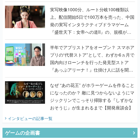
『TATSUJIN EXTREME』で初タッグを組
んだレジェンド2人に訊く開発秘話
実写映像1000分、ルート分岐100種類以
上。配信開始5日で100万本を売った、中国
発の実写インタラクティブドラマゲーム
『盛世天下：女帝への道II』の、規模が違
うこだわりをプロデューサーに聞いた
半年でアプリストアをオープン？ スマホア
プリの“代替ストア”として、わずか6ヵ月で
国内向けローンチを行った発見型ストア
『あっぷアリーナ！』仕掛け人に話を聞い
てみた
なぜ “あの花王” がホラーゲームを作ること
になったのか？ 敵に見つからないようにマ
ジックリンでこっそり掃除する『しずかな
おそうじ』が生まれるまで【開発座談会】
インタビュー
の記事一覧
ゲームの企画書