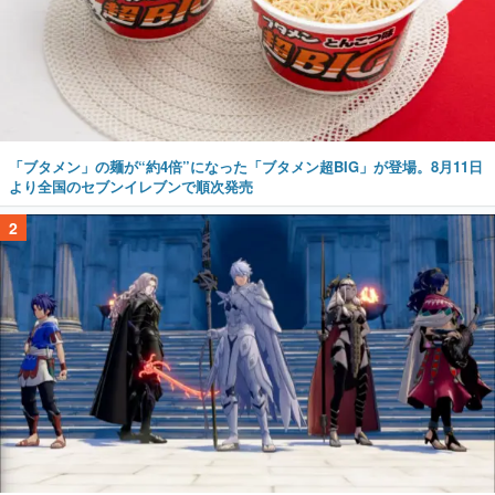
「ブタメン」の麺が“約4倍”になった「ブタメン超BIG」が登場。8月11日
より全国のセブンイレブンで順次発売
2