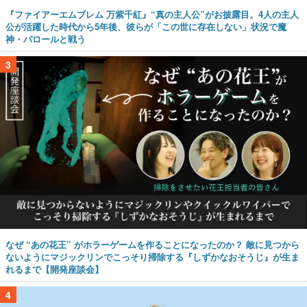
『ファイアーエムブレム 万紫千紅』“真の主人公”がお披露目。4人の主人
公が活躍した時代から5年後、彼らが「この世に存在しない」状況で魔
神・バロールと戦う
3
なぜ “あの花王” がホラーゲームを作ることになったのか？ 敵に見つから
ないようにマジックリンでこっそり掃除する『しずかなおそうじ』が生ま
れるまで【開発座談会】
4