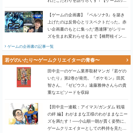
れたこだわりを語り尽くす！【ゲームの企
画書】
【ゲームの企画書】『ペルソナ3』を築き
上げたのは反骨心とリスペクトだった。赤
い企画書のもとに集った“愚連隊”がシリー
ズを生まれ変わらせるまで【橋野桂インタ
ビュー】
ゲームの企画書
の記事一覧
若ゲのいたり〜ゲームクリエイターの青春〜
田中圭一のゲーム業界取材マンガ『若ゲの
いたり』第2巻が発売。『ポケモン』田尻
智さん、『ゼビウス』遠藤雅伸さんらの貴
重なエピソードを収録
【田中圭一連載：アイマス/ガンダム 戦場
の絆 編】わがままな王様のわがままなニー
ズを満たす！──小山順一朗が貫く姿勢に、
ゲームクリエイターとしての矜持を見た