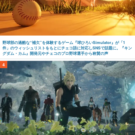
野球部の過酷な“補欠”を体験するゲーム『球ひろいSimulator』が「1
件」のウィッシュリストをもとにチェコ語に対応しSNSで話題に。『キン
グダム・カム』開発元やチェコのプロ野球選手から称賛の声
4