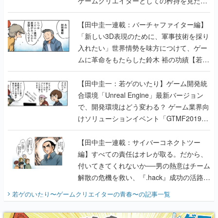
ゲームクリエイターとしての矜持を見た
【若ゲのいたり最終回】
【田中圭一連載：バーチャファイター編】
「新しい3D表現のために、軍事技術を採り
入れたい」世界情勢を味方につけて、ゲー
ムに革命をもたらした鈴木 裕の功績【若ゲ
のいたり】
【田中圭一：若ゲのいたり】ゲーム開発統
合環境「Unreal Engine」最新バージョン
で、開発環境はどう変わる？ ゲーム業界向
けソリューションイベント「GTMF2019」
に行って、より理解を深めよう【PR】
【田中圭一連載：サイバーコネクトツー
編】すべての責任はオレが取る。だから、
付いてきてくれないか──男の熱意はチーム
解散の危機を救い、『.hack』成功の活路を
開く。業界の快男児・松山 洋に流れる血は
若ゲのいたり〜ゲームクリエイターの青春〜
の記事一覧
『少年ジャンプ』色だった【若ゲのいた
り】