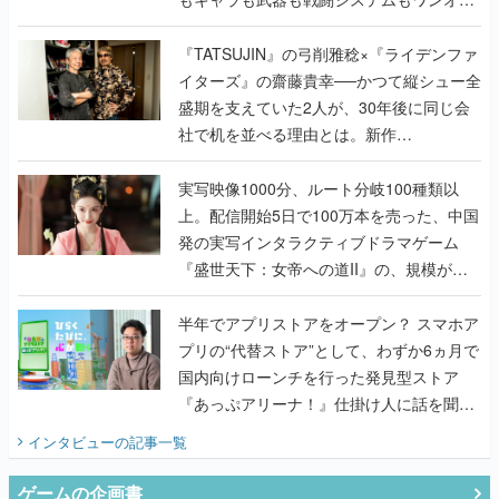
で作り込まれた理由を両ディレクターに聞
く
『TATSUJIN』の弓削雅稔×『ライデンファ
イターズ』の齋藤貴幸──かつて縦シュー全
盛期を支えていた2人が、30年後に同じ会
社で机を並べる理由とは。新作
『TATSUJIN EXTREME』で初タッグを組
んだレジェンド2人に訊く開発秘話
実写映像1000分、ルート分岐100種類以
上。配信開始5日で100万本を売った、中国
発の実写インタラクティブドラマゲーム
『盛世天下：女帝への道II』の、規模が違
うこだわりをプロデューサーに聞いた
半年でアプリストアをオープン？ スマホア
プリの“代替ストア”として、わずか6ヵ月で
国内向けローンチを行った発見型ストア
『あっぷアリーナ！』仕掛け人に話を聞い
てみた
インタビュー
の記事一覧
ゲームの企画書