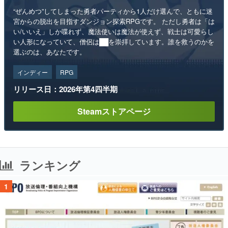
“ぜんめつ”してしまった勇者パーティから1人だけ選んで、ともに迷
宮からの脱出を目指すダンジョン探索RPGです。 ただし勇者は「は
い/いいえ」しか喋れず、魔法使いは魔法が使えず、戦士は可愛らし
い人形になっていて、僧侶は██を崇拝しています。誰を救うのかを
選ぶのは、あなたです。
インディー
RPG
リリース日：2026年第4四半期
Steamストアページ
ランキング
1