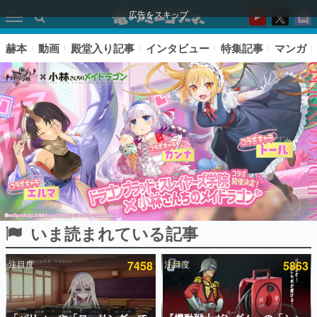
広告をスキップ
赫本
動画
殿堂入り記事
インタビュー
特集記事
マンガ
いま読まれている記事
ピックアップ
注目度
7458
注目度
5863
電ファミのいま読まれている記事ランキング
アプリセール情報