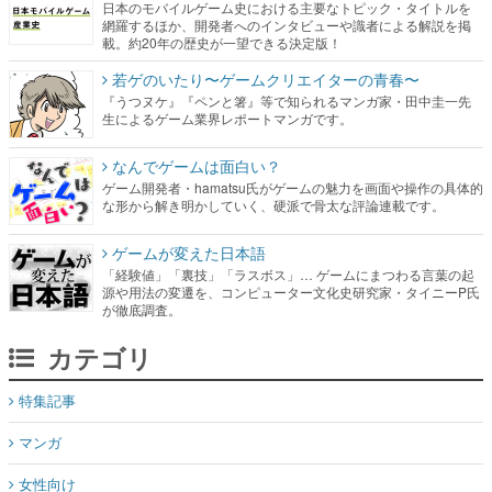
日本のモバイルゲーム史における主要なトピック・タイトルを
網羅するほか、開発者へのインタビューや識者による解説を掲
載。約20年の歴史が一望できる決定版！
若ゲのいたり〜ゲームクリエイターの青春〜
『うつヌケ』『ペンと箸』等で知られるマンガ家・田中圭一先
生によるゲーム業界レポートマンガです。
なんでゲームは面白い？
ゲーム開発者・hamatsu氏がゲームの魅力を画面や操作の具体的
な形から解き明かしていく、硬派で骨太な評論連載です。
ゲームが変えた日本語
「経験値」「裏技」「ラスボス」… ゲームにまつわる言葉の起
源や用法の変遷を、コンピューター文化史研究家・タイニーP氏
が徹底調査。
カテゴリ
特集記事
マンガ
女性向け