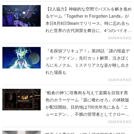
【2人協力】神秘的な空間でパズルを解き進め
るゲーム『Together in Forgotten Lands』が
本日8月8日Steamでリリース。時に忘れ去ら
れた世界の古代洞窟を舞台に、4つのバイオー
ムを探索しながら脱出を目指す
2026年8月8日
『名探偵プリキュア！』第28話「謎の怪盗デ
ッチ・アゲイン」先行カット解禁。泣きぼく
ろにモノクル、ミステリアスな姿が映し出さ
れた場面も
2026年8月8日
“船倉の神”に培養肉を与えて楽園を目指す異
色のホラーゲーム『器に喰わせろ』の体験版
が配信開始。目的地は700光年先にある「ニ
ューエデン」、不燃の管理者としてクローン
人間を増やし、加工して神に捧げる
2026年8月8日