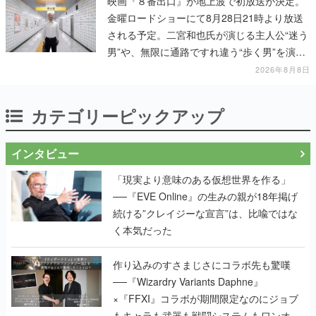
映画『８番出口』が地上波で初放送が決定。
金曜ロードショーにて8月28日21時より放送
される予定。二宮和也氏が演じる主人公“迷う
男”や、無限に通路ですれ違う“歩く男”を演じ
る河内大和氏の迫真の演技は必見
2026年8月8日
カテゴリーピックアップ
インタビュー
「現実より意味のある仮想世界を作る」
──『EVE Online』の生みの親が18年掲げ
続ける”クレイジーな宣言”は、比喩ではな
く本気だった
作り込みのすさまじさにコラボ先も驚嘆
──『Wizardry Variants Daphne』
×『FFXI』コラボが期間限定なのにジョブ
もキャラも武器も戦闘システムもワンオフ