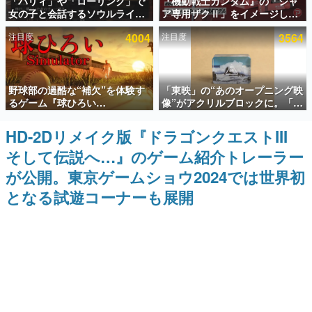
「パリィ」や「ローリング」で
『機動戦士ガンダム』の「シャ
女の子と会話するソウルライク
ア専用ザクⅡ」をイメージした
インタビュー
恋愛ゲーム『小早川さんはソウ
散水ホースリールが予約開始。
注目度
4004
注目度
3564
ルライク』無料公開。返事に失
本体にはシャアのパーソナルマ
連載・特集一覧
敗すると「YOU DIED」
ークやジオン公国軍のエンブレ
ム、型式番号などを配置
殿堂入り記事
野球部の過酷な“補欠”を体験す
「東映」の“あのオープニング映
SNS拡散数が数千以上！ ページビュー数万以上！ などな
ど。多くの人々に読まれた、電ファミ渾身の“殿堂入り”記
るゲーム『球ひろい
像”がアクリルブロックに。「東
事をまとめました。
Simulator』が「1件」のウィッ
映ヒストリカル グッズコレクシ
シュリストをもとにチェコ語に
ョン」が8月下旬より発売
HD-2Dリメイク版『ドラゴンクエストIII
ゲームの企画書
対応しSNSで話題に。『キング
名作ゲームクリエイターの方々に製作時のエピソードをお
そして伝説へ…』のゲーム紹介トレーラー
ダム・カム』開発元やチェコの
聞きし、ヒットする企画（ゲーム）とは何か？を探ってい
プロ野球選手から称賛の声
きます。
が公開。東京ゲームショウ2024では世界初
赫本
となる試遊コーナーも展開
この物語を解いてはいけない。『赫本』は、〈試験問題〉
の形をした短編ホラー小説集です。
新世代に訊く
これからのデジタルゲーム市場を担う若きクリエイター達
の姿を追い、彼らのルーツと情熱を探っていきます。
ゲーム世代の作家たち
ゲームに多大な影響を受けた作家さんに取材し、ゲームが