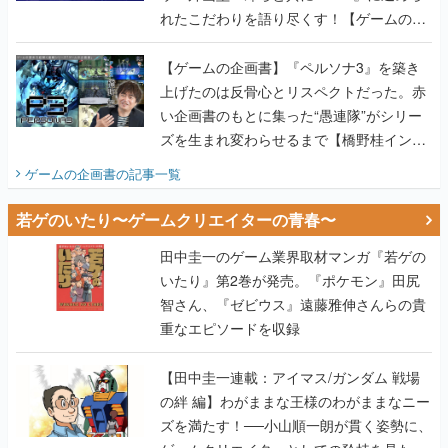
れたこだわりを語り尽くす！【ゲームの企
画書】
【ゲームの企画書】『ペルソナ3』を築き
上げたのは反骨心とリスペクトだった。赤
い企画書のもとに集った“愚連隊”がシリー
ズを生まれ変わらせるまで【橋野桂インタ
ビュー】
ゲームの企画書
の記事一覧
若ゲのいたり〜ゲームクリエイターの青春〜
田中圭一のゲーム業界取材マンガ『若ゲの
いたり』第2巻が発売。『ポケモン』田尻
智さん、『ゼビウス』遠藤雅伸さんらの貴
重なエピソードを収録
【田中圭一連載：アイマス/ガンダム 戦場
の絆 編】わがままな王様のわがままなニー
ズを満たす！──小山順一朗が貫く姿勢に、