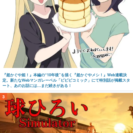
『超かぐや姫！』本編の“10年後”を描く『超かぐやメシ！』Web連載決
定。新たなWebマンガレーベル「ビビビコミック」にて特別話が掲載スタ
ート、あのお話には…まだ続きがある！
3