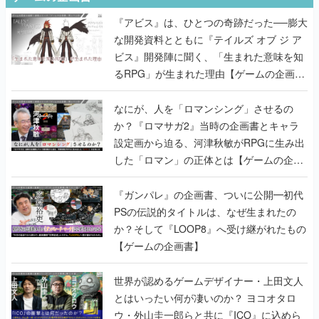
『アビス』は、ひとつの奇跡だった──膨大
な開発資料とともに『テイルズ オブ ジ ア
ビス』開発陣に聞く、「生まれた意味を知
るRPG」が生まれた理由【ゲームの企画
書】
なにが、人を「ロマンシング」させるの
か？『ロマサガ2』当時の企画書とキャラ
設定画から迫る、河津秋敏がRPGに生み出
した「ロマン」の正体とは【ゲームの企画
書】
『ガンパレ』の企画書、ついに公開━初代
PSの伝説的タイトルは、なぜ生まれたの
か？そして『LOOP8』へ受け継がれたもの
【ゲームの企画書】
世界が認めるゲームデザイナー・上田文人
とはいったい何が凄いのか？ ヨコオタロ
ウ・外山圭一郎らと共に『ICO』に込めら