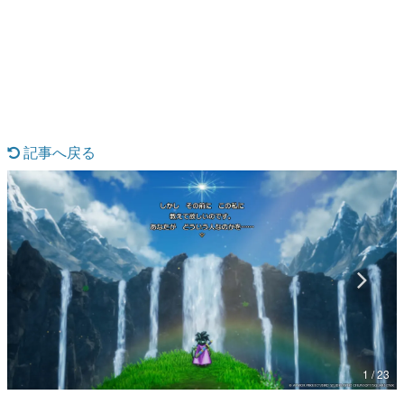
日本のコンテンツ産業やカルチャーに与えた影響を探る企
画です。
日本モバイルゲーム産業史
日本のモバイルゲーム史における主要なトピック・タイト
ルを網羅するほか、開発者へのインタビューや識者による
解説を掲載。約20年の歴史が一望できる決定版！
若ゲのいたり〜ゲームクリエイターの青春〜
『うつヌケ』『ペンと箸』等で知られるマンガ家・田中圭
記事へ戻る
一先生によるゲーム業界レポートマンガです。
なんでゲームは面白い？
ゲーム開発者・hamatsu氏がゲームの魅力を画面や操作の
具体的な形から解き明かしていく、硬派で骨太な評論連載
です。
ゲームが変えた日本語
「経験値」「裏技」「ラスボス」… ゲームにまつわる言葉
の起源や用法の変遷を、コンピューター文化史研究家・タ
イニーP氏が徹底調査。
カテゴリ
1 / 23
特集記事