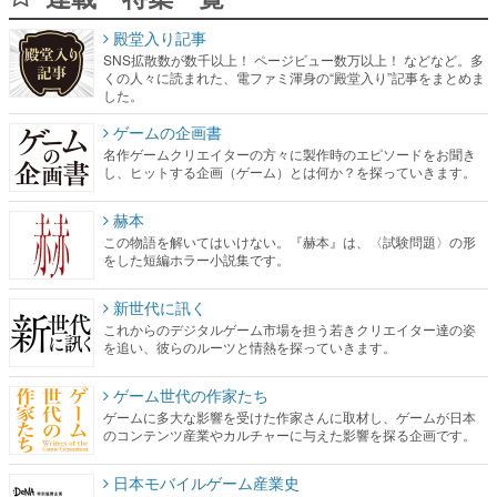
殿堂入り記事
SNS拡散数が数千以上！ ページビュー数万以上！ などなど。多
くの人々に読まれた、電ファミ渾身の“殿堂入り”記事をまとめま
した。
ゲームの企画書
名作ゲームクリエイターの方々に製作時のエピソードをお聞き
し、ヒットする企画（ゲーム）とは何か？を探っていきます。
赫本
この物語を解いてはいけない。『赫本』は、〈試験問題〉の形
をした短編ホラー小説集です。
新世代に訊く
これからのデジタルゲーム市場を担う若きクリエイター達の姿
を追い、彼らのルーツと情熱を探っていきます。
ゲーム世代の作家たち
ゲームに多大な影響を受けた作家さんに取材し、ゲームが日本
のコンテンツ産業やカルチャーに与えた影響を探る企画です。
日本モバイルゲーム産業史