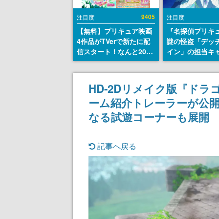
9405
注目度
注目度
【無料】プリキュア映画
『名探偵プリキ
4作品がTVerで新たに配
謎の怪盗「デッ
信スタート！なんと2018
イン」の担当キ
年～2024年の映画ほぼす
天﨑滉平さんと
べてが見放題に、ぶっち
『Re:ゼロから
ゃけありえないラインナ
世界生活』オッ
HD-2Dリメイク版『ドラ
ップ
『ヒプノシスマ
ーム紹介トレーラーが公開
田三郎役など
なる試遊コーナーも展開
記事へ戻る