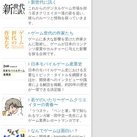
新世代に訊く
これからのデジタルゲーム市場を担
う若きクリエイター達の姿を追い、
彼らのルーツと情熱を探っていきま
す。
ゲーム世代の作家たち
ゲームに多大な影響を受けた作家さ
んに取材し、ゲームが日本のコンテ
ンツ産業やカルチャーに与えた影響
を探る企画です。
日本モバイルゲーム産業史
日本のモバイルゲーム史における主
要なトピック・タイトルを網羅する
ほか、開発者へのインタビューや識
者による解説を掲載。約20年の歴史
が一望できる決定版！
若ゲのいたり〜ゲームクリエ
イターの青春〜
『うつヌケ』『ペンと箸』等で知ら
れるマンガ家・田中圭一先生による
ゲーム業界レポートマンガです。
なんでゲームは面白い？
ゲーム開発者・hamatsu氏がゲーム