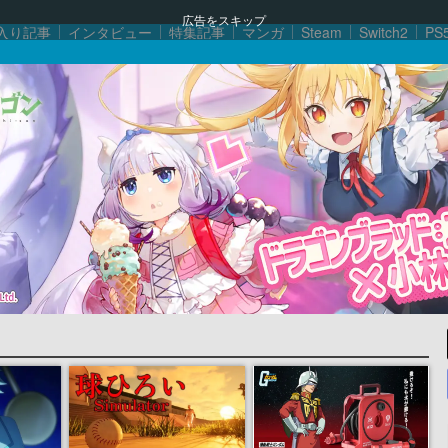
広告をスキップ
入り記事
インタビュー
特集記事
マンガ
Steam
Switch2
PS