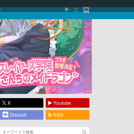
5
X
Youtube
Discord
RSS