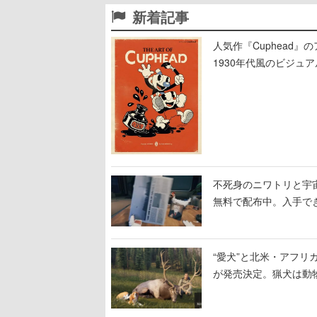
新着記事
人気作『Cuphead
1930年代風のビジ
テージのイラストも収
不死身のニワトリと宇宙船
無料で配布中。入手でき
“愛犬”と北米・アフリカで
が発売決定。猟犬は動
する。記念撮影も可能