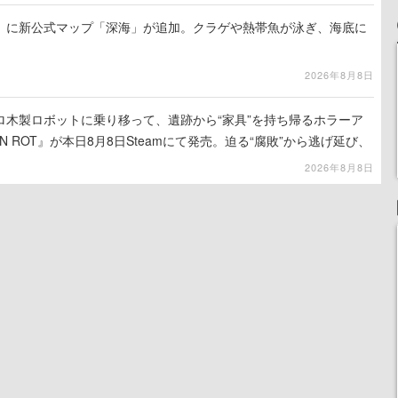
』に新公式マップ「深海」が追加。クラゲや熱帯魚が泳ぎ、海底に
2026年8月8日
ロ木製ロボットに乗り移って、遺跡から“家具”を持ち帰るホラーア
N ROT』が本日8月8日Steamにて発売。迫る“腐敗”から逃げ延び、
を再建
2026年8月8日