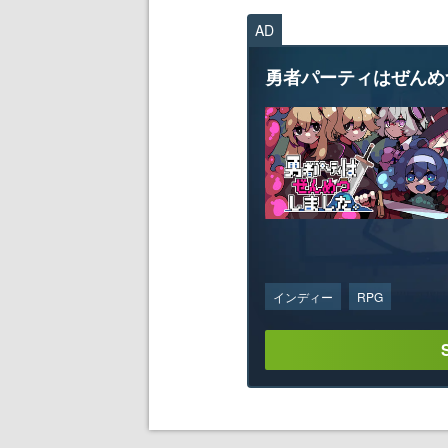
AD
勇者パーティはぜんめ
インディー
RPG