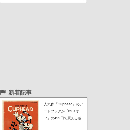
新着記事
人気作『Cuphead』のア
ートブックが「89％オ
フ」の499円で買える破
格のセール中。1930年代