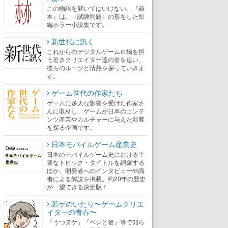
この物語を解いてはいけない。『赫
本』は、〈試験問題〉の形をした短
編ホラー小説集です。
新世代に訊く
これからのデジタルゲーム市場を担
う若きクリエイター達の姿を追い、
彼らのルーツと情熱を探っていきま
す。
ゲーム世代の作家たち
ゲームに多大な影響を受けた作家さ
んに取材し、ゲームが日本のコンテ
ンツ産業やカルチャーに与えた影響
を探る企画です。
日本モバイルゲーム産業史
日本のモバイルゲーム史における主
要なトピック・タイトルを網羅する
ほか、開発者へのインタビューや識
者による解説を掲載。約20年の歴史
が一望できる決定版！
若ゲのいたり〜ゲームクリエ
イターの青春〜
『うつヌケ』『ペンと箸』等で知ら