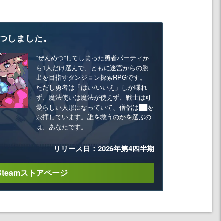
つしました。
“ぜんめつ”してしまった勇者パーティか
ら1人だけ選んで、ともに迷宮からの脱
出を目指すダンジョン探索RPGです。
ただし勇者は「はい/いいえ」しか喋れ
ず、魔法使いは魔法が使えず、戦士は可
愛らしい人形になっていて、僧侶は██を
崇拝しています。誰を救うのかを選ぶの
は、あなたです。
リリース日：2026年第4四半期
Steamストアページ