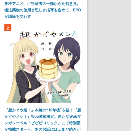
夜枠アニメ」に視聴者の一部から批判意見。
違法薬物の使用と思しき描写も含めて、BPO
が議論を交わす
2
『超かぐや姫！』本編の“10年後”を描く『超
かぐやメシ！』Web連載決定。新たなWebマ
ンガレーベル「ビビビコミック」にて特別話
が掲載スタート、あのお話には…まだ続きが