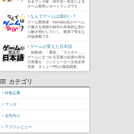
れるマンガ家・田中圭一先生による
ゲーム業界レポートマンガです。
なんでゲームは面白い？
ゲーム開発者・hamatsu氏がゲーム
の魅力を画面や操作の具体的な形か
ら解き明かしていく、硬派で骨太な
評論連載です。
ゲームが変えた日本語
「経験値」「裏技」「ラスボス」…
ゲームにまつわる言葉の起源や用法
の変遷を、コンピューター文化史研
究家・タイニーP氏が徹底調査。
カテゴリ
特集記事
マンガ
女性向け
アプリレビュー