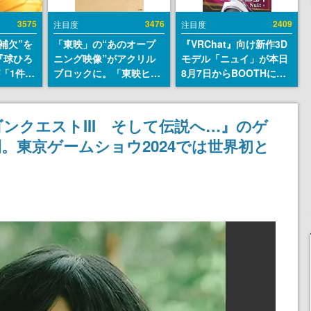
3575
3476
2409
注目度
注目度
補欠”を
「東映」の“あのオープ
『VRChat』向け新作3D
『球ひろ
ニング映像”がアクリル
モデル「ニュイ」が本日
』が「1件」
ブロックに。「東映ヒス
8月7日からBOOTHにて
ストをも
トリカル グッズコレクシ
発売。瞳に光る星や感情
対応し
ョン」が8月下旬より発
豊かな表情が、小悪魔か
『キング
売
わいい
ゴンクエストIII そして伝説へ…』のゲ
発元やチ
。東京ゲームショウ2024では世界初と
選手から