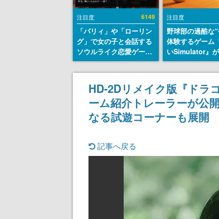
6149
注目度
注目度
「パリィ」や「ローリン
野球部の過酷な“
グ」で女の子と会話する
体験するゲーム
ソウルライク恋愛ゲーム
いSimulator
『小早川さんはソウルラ
のウィッシュリ
イク』無料公開。返事に
とにチェコ語に
失敗すると「YOU
SNSで話題に。
HD-2Dリメイク版『ドラ
DIED」
ダム・カム』開
ーム紹介トレーラーが公開
ェコのプロ野球
称賛の声
なる試遊コーナーも展開
記事へ戻る