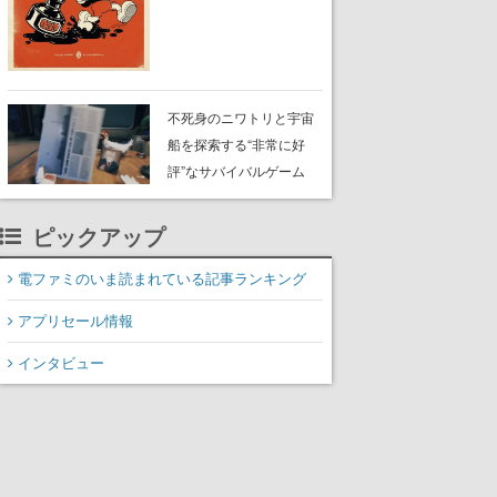
風のビジュアルが特徴的
なアクションゲームの初
期コンセプトやボスキャ
ラ、ステージのイラスト
も収録
不死身のニワトリと宇宙
船を探索する“非常に好
評”なサバイバルゲーム
『Breathedge』が無料で
配布中。入手できる期間
ピックアップ
は8月10日まで
電ファミのいま読まれている記事ランキング
アプリセール情報
インタビュー