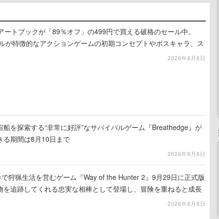
』のアートブックが「89％オフ」の499円で買える破格のセール中。
ュアルが特徴的なアクションゲームの初期コンセプトやボスキャラ、ス
録
2026年8月8日
を探索する“非常に好評”なサバイバルゲーム『Breathedge』が
る期間は8月10日まで
2026年8月8日
狩猟生活を営むゲーム『Way of the Hunter 2』9月29日に正式版
物を追跡してくれる忠実な相棒として登場し、冒険を重ねると成長
2026年8月8日