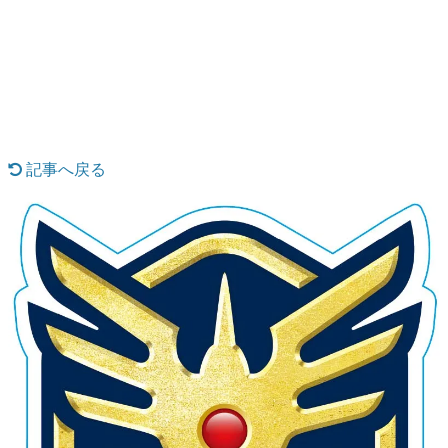
日本のコンテンツ産業やカルチャーに与えた影響を探る企
画です。
日本モバイルゲーム産業史
日本のモバイルゲーム史における主要なトピック・タイト
ルを網羅するほか、開発者へのインタビューや識者による
解説を掲載。約20年の歴史が一望できる決定版！
若ゲのいたり〜ゲームクリエイターの青春〜
『うつヌケ』『ペンと箸』等で知られるマンガ家・田中圭
記事へ戻る
一先生によるゲーム業界レポートマンガです。
なんでゲームは面白い？
ゲーム開発者・hamatsu氏がゲームの魅力を画面や操作の
具体的な形から解き明かしていく、硬派で骨太な評論連載
です。
ゲームが変えた日本語
「経験値」「裏技」「ラスボス」… ゲームにまつわる言葉
の起源や用法の変遷を、コンピューター文化史研究家・タ
イニーP氏が徹底調査。
カテゴリ
特集記事