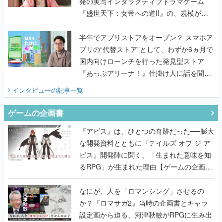
発の実写インタラクティブドラマゲーム
『盛世天下：女帝への道II』の、規模が違
うこだわりをプロデューサーに聞いた
半年でアプリストアをオープン？ スマホア
プリの“代替ストア”として、わずか6ヵ月で
国内向けローンチを行った発見型ストア
『あっぷアリーナ！』仕掛け人に話を聞い
てみた
インタビュー
の記事一覧
ゲームの企画書
『アビス』は、ひとつの奇跡だった──膨大
な開発資料とともに『テイルズ オブ ジ ア
ビス』開発陣に聞く、「生まれた意味を知
るRPG」が生まれた理由【ゲームの企画
書】
なにが、人を「ロマンシング」させるの
か？『ロマサガ2』当時の企画書とキャラ
設定画から迫る、河津秋敏がRPGに生み出