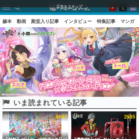
広告をスキップ
赫本
動画
殿堂入り記事
インタビュー
特集記事
マンガ
いま読まれている記事
ピックアップ
注目度
8657
注目度
2585
電ファミのいま読まれている記事ランキング
アプリセール情報