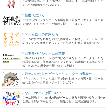
この物語を解いてはいけない。『赫本』は、〈試験問題〉の形
をした短編ホラー小説集です。
新世代に訊く
これからのデジタルゲーム市場を担う若きクリエイター達の姿
を追い、彼らのルーツと情熱を探っていきます。
ゲーム世代の作家たち
ゲームに多大な影響を受けた作家さんに取材し、ゲームが日本
のコンテンツ産業やカルチャーに与えた影響を探る企画です。
日本モバイルゲーム産業史
日本のモバイルゲーム史における主要なトピック・タイトルを
網羅するほか、開発者へのインタビューや識者による解説を掲
載。約20年の歴史が一望できる決定版！
若ゲのいたり〜ゲームクリエイターの青春〜
『うつヌケ』『ペンと箸』等で知られるマンガ家・田中圭一先
生によるゲーム業界レポートマンガです。
なんでゲームは面白い？
ゲーム開発者・hamatsu氏がゲームの魅力を画面や操作の具体的
な形から解き明かしていく、硬派で骨太な評論連載です。