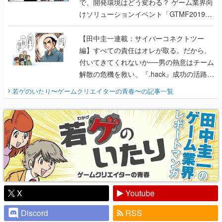
で、開発環境はどう変わる？ ゲーム業界向
けソリューションイベント「GTMF2019」
に行って、より理解を深めよう【PR】
【田中圭一連載：サイバーコネクトツー
編】すべての責任はオレが取る。だから、
付いてきてくれないか──男の熱意はチーム
解散の危機を救い、『.hack』成功の活路を
開く。業界の快男児・松山 洋に流れる血は
若ゲのいたり〜ゲームクリエイターの青春〜
の記事一覧
『少年ジャンプ』色だった【若ゲのいた
り】
X
Youtube
Discord
RSS