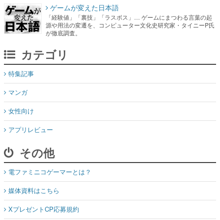
ゲームが変えた日本語
「経験値」「裏技」「ラスボス」… ゲームにまつわる言葉の起
源や用法の変遷を、コンピューター文化史研究家・タイニーP氏
が徹底調査。
カテゴリ
特集記事
マンガ
女性向け
アプリレビュー
その他
電ファミニコゲーマーとは？
媒体資料はこちら
XプレゼントCP応募規約