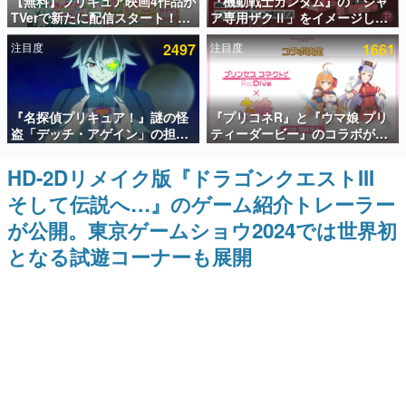
【無料】プリキュア映画4作品が
『機動戦士ガンダム』の「シャ
TVerで新たに配信スタート！な
ア専用ザクⅡ」をイメージした
インタビュー
んと2018年～2024年の映画ほぼ
散水ホースリールが予約開始。
注目度
2497
注目度
1661
すべてが見放題に、ぶっちゃけ
本体にはシャアのパーソナルマ
連載・特集一覧
ありえないラインナップ
ークやジオン公国軍のエンブレ
ム、型式番号などを配置
殿堂入り記事
『名探偵プリキュア！』謎の怪
『プリコネR』と『ウマ娘 プリ
SNS拡散数が数千以上！ ページビュー数万以上！ などな
ど。多くの人々に読まれた、電ファミ渾身の“殿堂入り”記
盗「デッチ・アゲイン」の担当
ティーダービー』のコラボが決
事をまとめました。
キャストは天﨑滉平さんと判
定！“最大170連無料”の8.5周年
明。『Re:ゼロから始める異世
キャンペーンなども発表
HD-2Dリメイク版『ドラゴンクエストIII
ゲームの企画書
界生活』オットー役、『ヒプノ
名作ゲームクリエイターの方々に製作時のエピソードをお
そして伝説へ…』のゲーム紹介トレーラー
シスマイク』山田三郎役など
聞きし、ヒットする企画（ゲーム）とは何か？を探ってい
きます。
が公開。東京ゲームショウ2024では世界初
赫本
となる試遊コーナーも展開
この物語を解いてはいけない。『赫本』は、〈試験問題〉
の形をした短編ホラー小説集です。
新世代に訊く
これからのデジタルゲーム市場を担う若きクリエイター達
の姿を追い、彼らのルーツと情熱を探っていきます。
ゲーム世代の作家たち
ゲームに多大な影響を受けた作家さんに取材し、ゲームが