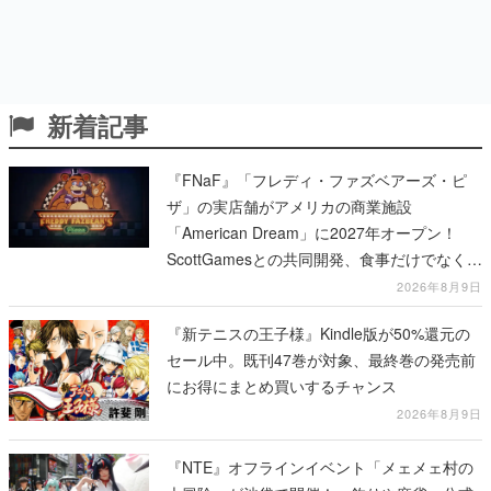
新着記事
『FNaF』「フレディ・ファズベアーズ・ピ
ザ」の実店舗がアメリカの商業施設
「American Dream」に2027年オープン！
ScottGamesとの共同開発、食事だけでなくス
テージショーや没入型のホラー体験も楽しめ
2026年8月9日
る
『新テニスの王子様』Kindle版が50%還元の
セール中。既刊47巻が対象、最終巻の発売前
にお得にまとめ買いするチャンス
2026年8月9日
『NTE』オフラインイベント「メェメェ村の