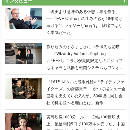
インタビュー
「現実より意味のある仮想世界を作る」
──『EVE Online』の生みの親が18年掲げ
続ける”クレイジーな宣言”は、比喩ではな
く本気だった
作り込みのすさまじさにコラボ先も驚嘆
──『Wizardry Variants Daphne』
×『FFXI』コラボが期間限定なのにジョブ
もキャラも武器も戦闘システムもワンオフ
で作り込まれた理由を両ディレクターに聞
く
『TATSUJIN』の弓削雅稔×『ライデンファ
イターズ』の齋藤貴幸──かつて縦シュー全
盛期を支えていた2人が、30年後に同じ会
社で机を並べる理由とは。新作
『TATSUJIN EXTREME』で初タッグを組
んだレジェンド2人に訊く開発秘話
実写映像1000分、ルート分岐100種類以
上。配信開始5日で100万本を売った、中国