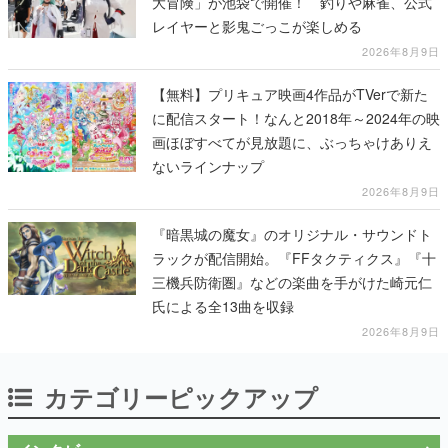
大冒険」が池袋で開催！ 釣りや麻雀、公式
レイヤーと影鬼ごっこが楽しめる
2026年8月9日
【無料】プリキュア映画4作品がTVerで新た
に配信スタート！なんと2018年～2024年の映
画ほぼすべてが見放題に、ぶっちゃけありえ
ないラインナップ
2026年8月9日
『暗黒城の魔女』のオリジナル・サウンドト
ラックが配信開始。『FFタクティクス』『十
三機兵防衛圏』などの楽曲を手がけた崎元仁
氏による全13曲を収録
2026年8月9日
カテゴリーピックアップ