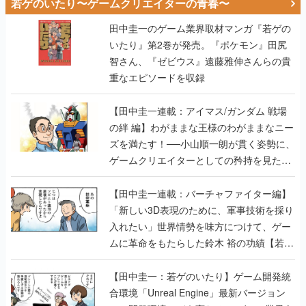
若ゲのいたり〜ゲームクリエイターの青春〜
田中圭一のゲーム業界取材マンガ『若ゲの
いたり』第2巻が発売。『ポケモン』田尻
智さん、『ゼビウス』遠藤雅伸さんらの貴
重なエピソードを収録
【田中圭一連載：アイマス/ガンダム 戦場
の絆 編】わがままな王様のわがままなニー
ズを満たす！──小山順一朗が貫く姿勢に、
ゲームクリエイターとしての矜持を見た
【若ゲのいたり最終回】
【田中圭一連載：バーチャファイター編】
「新しい3D表現のために、軍事技術を採り
入れたい」世界情勢を味方につけて、ゲー
ムに革命をもたらした鈴木 裕の功績【若ゲ
のいたり】
【田中圭一：若ゲのいたり】ゲーム開発統
合環境「Unreal Engine」最新バージョン