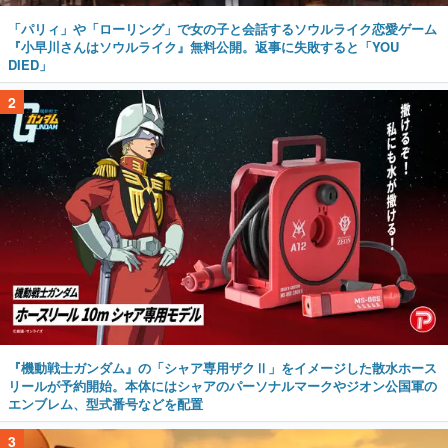
「パリィ」や「ローリング」で女の子と会話するソウルライク恋愛ゲーム
『小早川さんはソウルライク』無料公開。返事に失敗すると「YOU
DIED」
2
『機動戦士ガンダム』の「シャア専用ザクⅡ」をイメージした散水ホース
リールが予約開始。本体にはシャアのパーソナルマークやジオン公国軍の
エンブレム、型式番号などを配置
3