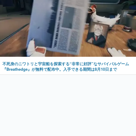
不死身のニワトリと宇宙船を探索する“非常に好評”なサバイバルゲーム
『Breathedge』が無料で配布中。入手できる期間は8月10日まで