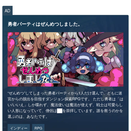
AD
勇者パーティはぜんめつしました。
“ぜんめつ”してしまった勇者パーティから1人だけ選んで、ともに迷
宮からの脱出を目指すダンジョン探索RPGです。 ただし勇者は「は
い/いいえ」しか喋れず、魔法使いは魔法が使えず、戦士は可愛らし
い人形になっていて、僧侶は██を崇拝しています。誰を救うのかを
選ぶのは、あなたです。
インディー
RPG