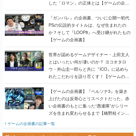
した「ロマン」の正体とは【ゲームの企画
書】
『ガンパレ』の企画書、ついに公開━初代
PSの伝説的タイトルは、なぜ生まれたの
か？そして『LOOP8』へ受け継がれたもの
【ゲームの企画書】
世界が認めるゲームデザイナー・上田文人
とはいったい何が凄いのか？ ヨコオタロ
ウ・外山圭一郎らと共に『ICO』に込めら
れたこだわりを語り尽くす！【ゲームの企
画書】
【ゲームの企画書】『ペルソナ3』を築き
上げたのは反骨心とリスペクトだった。赤
い企画書のもとに集った“愚連隊”がシリー
ズを生まれ変わらせるまで【橋野桂インタ
ビュー】
ゲームの企画書
の記事一覧