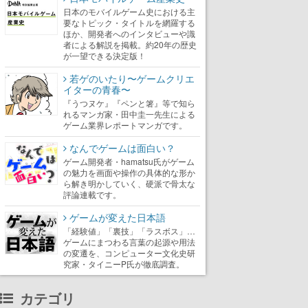
日本のモバイルゲーム史における主
要なトピック・タイトルを網羅する
ほか、開発者へのインタビューや識
者による解説を掲載。約20年の歴史
が一望できる決定版！
若ゲのいたり〜ゲームクリエ
イターの青春〜
『うつヌケ』『ペンと箸』等で知ら
れるマンガ家・田中圭一先生による
ゲーム業界レポートマンガです。
なんでゲームは面白い？
ゲーム開発者・hamatsu氏がゲーム
の魅力を画面や操作の具体的な形か
ら解き明かしていく、硬派で骨太な
評論連載です。
ゲームが変えた日本語
「経験値」「裏技」「ラスボス」…
ゲームにまつわる言葉の起源や用法
の変遷を、コンピューター文化史研
究家・タイニーP氏が徹底調査。
カテゴリ