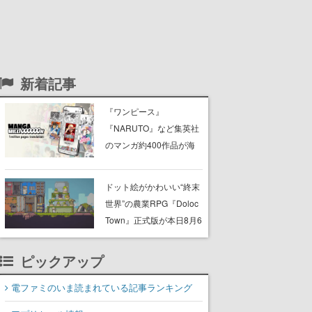
新着記事
『ワンピース』
『NARUTO』など集英社
のマンガ約400作品が海
外向けに無料配信。新サ
ービス「MANGA
ドット絵がかわいい“終末
MILLION」が公開
世界”の農業RPG『Doloc
Town』正式版が本日8月6
日発売。荒廃した大地を
農業で少しずつ再生させ
ピックアップ
つつ、建築・釣り・畜
産・冒険も楽しめる
電ファミのいま読まれている記事ランキング