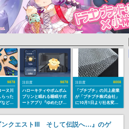
9878
9878
8008
注目度
注目度
ローヌ川
ハローキティやポムポム
「プチプチ」の川上産業
しらった
プリンと眠れる睡眠サポ
が「プチプチ株式会社」
グなどが
ートアプリ『ゆめたび』
に10月1日より社名変更
時より2
が配信中。キャラごとの
へ。創業58年で初めての
販売
ASMRや目覚ましアラー
変更で、“プチッ”と鳴る
ムも搭載
おなじみの緩衝材が会社
ゴンクエストIII そして伝説へ…』のゲ
の名前に