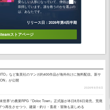
愛らしい人形になっていて、僧侶は██を
崇拝しています。誰を救うのかを選ぶの
は、あなたです。
リリース日：2026年第4四半期
Steamストアページ
UTO』など集英社のマンガ約400作品が海外向けに無料配信。新サ
LION」が公開
2026年8月6日
世界”の農業RPG『Doloc Town』正式版が本日8月6日発売。荒廃
ずつ再生させつつ、建築・釣り・畜産・冒険も楽しめる