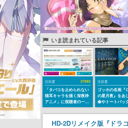
いま読まれている記事
27885
注目度
注目度
「タバコを止められない
ゴッホの名画『
猫耳キャラを描く深夜枠
の星月夜』をあ
アニメ」に視聴者の一部
傘やトートバッ
から批判意見。違法薬物
登場。8月7日21
の使用と思しき描写も含
日間限定で予約
めて、BPOが議論を交わ
HD-2Dリメイク版『ドラ
す