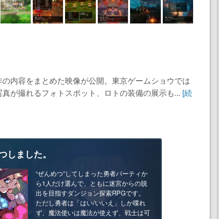
作の内容をまとめた映像が公開。東京ゲームショウでは
真が撮れるフォトスポット、ロトの装備の展示も...
[続
つしました。
“ぜんめつ”してしまった勇者パーティか
ら1人だけ選んで、ともに迷宮からの脱
出を目指すダンジョン探索RPGです。
ただし勇者は「はい/いいえ」しか喋れ
ず、魔法使いは魔法が使えず、戦士は可