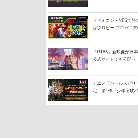
ファミコン・NESで発
なブロビー ブロバニアの
作が発売予定
『GTA6』新映像が日本時
公式サイトでも公開へ
アニメ『バトルスピリッ
定。第1作『少年突破