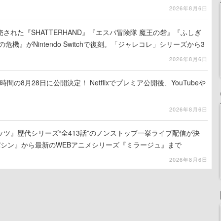
2026年8月6日
売された『SHATTERHAND』『エスパ冒険隊 魔王の砦』『ふしぎ
危機』がNintendo Switchで復刻。「ジャレコレ」シリーズから3
2026年8月6日
間の8月28日に公開決定！ Netflixでプレミア公開後、YouTubeや
2026年8月6日
ツ』歴代シリーズ“全413話”のノンストップ一挙ライブ配信が決
バシン』から最新のWEBアニメシリーズ『ミラージュ』まで
2026年8月6日