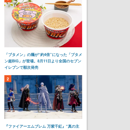
「ブタメン」の麺が“約4倍”になった「ブタメ
ン超BIG」が登場。8月11日より全国のセブン
イレブンで順次発売
2
『ファイアーエムブレム 万紫千紅』“真の主