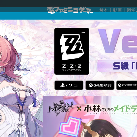
赫本
動画
殿堂