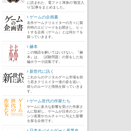
に読まれた、電ファミ渾身の“殿堂入
り”記事をまとめました。
ゲームの企画書
名作ゲームクリエイターの方々に製
作時のエピソードをお聞きし、ヒッ
トする企画（ゲーム）とは何か？を
探っていきます。
赫本
この物語を解いてはいけない。『赫
本』は、〈試験問題〉の形をした短
編ホラー小説集です。
新世代に訊く
これからのデジタルゲーム市場を担
う若きクリエイター達の姿を追い、
彼らのルーツと情熱を探っていきま
す。
ゲーム世代の作家たち
ゲームに多大な影響を受けた作家さ
んに取材し、ゲームが日本のコンテ
ンツ産業やカルチャーに与えた影響
を探る企画です。
日本モバイルゲーム産業史