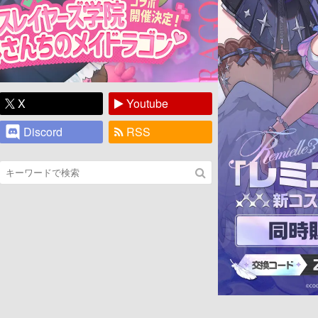
X
Youtube
Discord
RSS