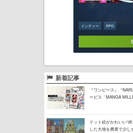
インディー
RPG
新着記事
『ワンピース』『NAR
ービス「MANGA MIL
ドット絵がかわいい“終末
した大地を農業で少し