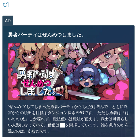
む]
AD
勇者パーティはぜんめつしました。
“ぜんめつ”してしまった勇者パーティから1人だけ選んで、ともに迷
宮からの脱出を目指すダンジョン探索RPGです。 ただし勇者は「は
い/いいえ」しか喋れず、魔法使いは魔法が使えず、戦士は可愛らし
い人形になっていて、僧侶は██を崇拝しています。誰を救うのかを
選ぶのは、あなたです。