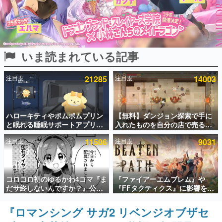
インタビュー
連載・特集一覧
いま読まれている記事
殿堂入り記事
SNS拡散数が数千以上！ ページビュー数万以上！ などな
ど。多くの人々に読まれた、電ファミ渾身の“殿堂入り”記
注目度
21285
注目度
14003
事をまとめました。
ゲームの企画書
名作ゲームクリエイターの方々に製作時のエピソードをお
聞きし、ヒットする企画（ゲーム）とは何か？を探ってい
ハローキティやポムポムプリン
【無料】ダンジョン探索で手に
きます。
と眠れる睡眠サポートアプリ
入れたものを自分の店で売るゲ
『ゆめたび』が配信中。キャラ
ーム『Moonlighter』がSteam
赫本
注目度
11506
注目度
9031
ごとのASMRや目覚ましアラー
にて無料配布中！続編
この物語を解いてはいけない。『赫本』は、〈試験問題〉
ムも搭載
『Moonlighter 2』の9月2日正
の形をした短編ホラー小説集です。
式リリースを記念したキャンペ
ーン
新世代に訊く
コロコロ初のゆるかわ4コマ『ま
『ファイアーエムブレム』や
これからのデジタルゲーム市場を担う若きクリエイター達
だサ終しないんですか？』公開
『FFタクティクス』に影響を受
の姿を追い、彼らのルーツと情熱を探っていきます。
スタート。主人公は新入社員の
けた新作戦略RPG『Beaten
侘石ダイヤ、ゲーム会社を舞台
Path』2027年に発売へ。
『ロマンシング サガ2 リベンジオブザセ
ゲーム世代の作家たち
にトラブルへ対応する社員たち
PC（Steam）、PS5、Xbox、
ゲームに多大な影響を受けた作家さんに取材し、ゲームが