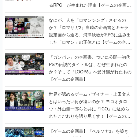
るRPG」が生まれた理由【ゲームの企画
書】
なにが、人を「ロマンシング」させるの
か？『ロマサガ2』当時の企画書とキャラ
設定画から迫る、河津秋敏がRPGに生み出
した「ロマン」の正体とは【ゲームの企画
書】
『ガンパレ』の企画書、ついに公開━初代
PSの伝説的タイトルは、なぜ生まれたの
か？そして『LOOP8』へ受け継がれたもの
【ゲームの企画書】
世界が認めるゲームデザイナー・上田文人
とはいったい何が凄いのか？ ヨコオタロ
ウ・外山圭一郎らと共に『ICO』に込めら
れたこだわりを語り尽くす！【ゲームの企
画書】
【ゲームの企画書】『ペルソナ3』を築き