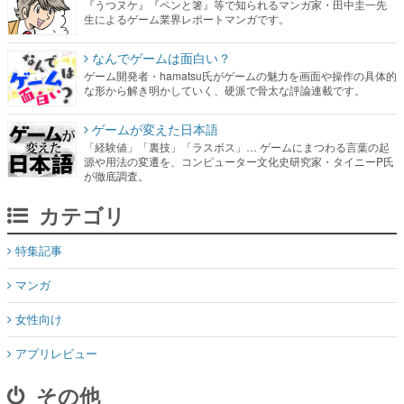
『うつヌケ』『ペンと箸』等で知られるマンガ家・田中圭一先
生によるゲーム業界レポートマンガです。
なんでゲームは面白い？
ゲーム開発者・hamatsu氏がゲームの魅力を画面や操作の具体的
な形から解き明かしていく、硬派で骨太な評論連載です。
ゲームが変えた日本語
「経験値」「裏技」「ラスボス」… ゲームにまつわる言葉の起
源や用法の変遷を、コンピューター文化史研究家・タイニーP氏
が徹底調査。
カテゴリ
特集記事
マンガ
女性向け
アプリレビュー
その他