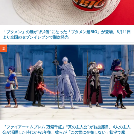
「ブタメン」の麺が“約4倍”になった「ブタメン超BIG」が登場。8月11日
より全国のセブンイレブンで順次発売
2
『ファイアーエムブレム 万紫千紅』“真の主人公”がお披露目。4人の主人
公が活躍した時代から5年後、彼らが「この世に存在しない」状況で魔