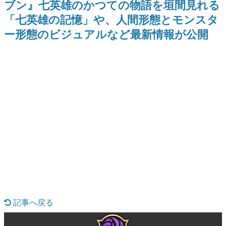
ブン』七英雄のかつての物語を垣間見れる
を描く
Switch向けにリリース予定
日本のコンテンツ産業やカルチャーに与えた影響を探る企
「七英雄の記憶」や、人間形態とモンスタ
画です。
ー形態のビジュアルなど最新情報が公開
日本モバイルゲーム産業史
日本のモバイルゲーム史における主要なトピック・タイト
ルを網羅するほか、開発者へのインタビューや識者による
解説を掲載。約20年の歴史が一望できる決定版！
若ゲのいたり〜ゲームクリエイターの青春〜
『うつヌケ』『ペンと箸』等で知られるマンガ家・田中圭
一先生によるゲーム業界レポートマンガです。
なんでゲームは面白い？
ゲーム開発者・hamatsu氏がゲームの魅力を画面や操作の
具体的な形から解き明かしていく、硬派で骨太な評論連載
です。
ゲームが変えた日本語
「経験値」「裏技」「ラスボス」… ゲームにまつわる言葉
の起源や用法の変遷を、コンピューター文化史研究家・タ
イニーP氏が徹底調査。
カテゴリ
記事へ戻る
特集記事