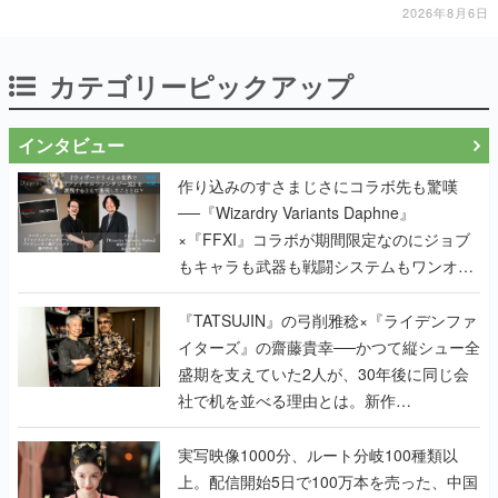
2026年8月6日
カテゴリーピックアップ
インタビュー
作り込みのすさまじさにコラボ先も驚嘆
──『Wizardry Variants Daphne』
×『FFXI』コラボが期間限定なのにジョブ
もキャラも武器も戦闘システムもワンオフ
で作り込まれた理由を両ディレクターに聞
く
『TATSUJIN』の弓削雅稔×『ライデンファ
イターズ』の齋藤貴幸──かつて縦シュー全
盛期を支えていた2人が、30年後に同じ会
社で机を並べる理由とは。新作
『TATSUJIN EXTREME』で初タッグを組
んだレジェンド2人に訊く開発秘話
実写映像1000分、ルート分岐100種類以
上。配信開始5日で100万本を売った、中国