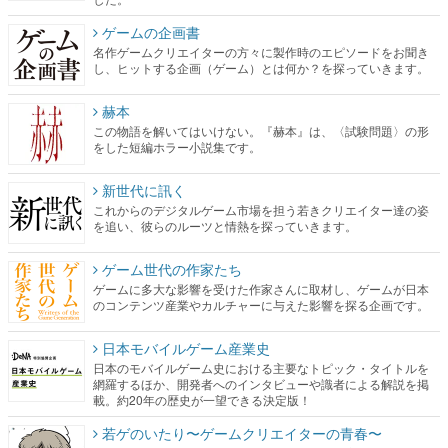
ゲームの企画書
名作ゲームクリエイターの方々に製作時のエピソードをお聞き
し、ヒットする企画（ゲーム）とは何か？を探っていきます。
赫本
この物語を解いてはいけない。『赫本』は、〈試験問題〉の形
をした短編ホラー小説集です。
新世代に訊く
これからのデジタルゲーム市場を担う若きクリエイター達の姿
を追い、彼らのルーツと情熱を探っていきます。
ゲーム世代の作家たち
ゲームに多大な影響を受けた作家さんに取材し、ゲームが日本
のコンテンツ産業やカルチャーに与えた影響を探る企画です。
日本モバイルゲーム産業史
日本のモバイルゲーム史における主要なトピック・タイトルを
網羅するほか、開発者へのインタビューや識者による解説を掲
載。約20年の歴史が一望できる決定版！
若ゲのいたり〜ゲームクリエイターの青春〜