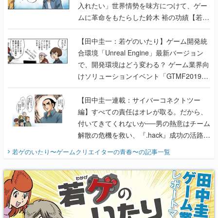
入れたい」世界情勢を味方につけて、ゲー
ムに革命をもたらした鈴木 裕の功績【若ゲ
のいたり】
【田中圭一：若ゲのいたり】ゲーム開発統
合環境「Unreal Engine」最新バージョン
で、開発環境はどう変わる？ ゲーム業界向
けソリューションイベント「GTMF2019」
に行って、より理解を深めよう【PR】
【田中圭一連載：サイバーコネクトツー
編】すべての責任はオレが取る。だから、
付いてきてくれないか──男の熱意はチーム
解散の危機を救い、『.hack』成功の活路を
開く。業界の快男児・松山 洋に流れる血は
若ゲのいたり〜ゲームクリエイターの青春〜
の記事一覧
『少年ジャンプ』色だった【若ゲのいた
り】