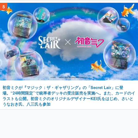
5
初音ミクが『マジック：ザ・ギャザリング』の「Secret Lair」に登
場。“24時間限定”で統率者デッキの受注販売を実施へ。また、カードのイ
ラストも公開。初音ミクのオリジナルデザイナーKEI氏をはじめ、さいと
うなおき氏、八三氏も参加