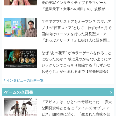
発の実写インタラクティブドラマゲーム
『盛世天下：女帝への道II』の、規模が違
うこだわりをプロデューサーに聞いた
半年でアプリストアをオープン？ スマホア
プリの“代替ストア”として、わずか6ヵ月で
国内向けローンチを行った発見型ストア
『あっぷアリーナ！』仕掛け人に話を聞い
てみた
なぜ “あの花王” がホラーゲームを作ること
になったのか？ 敵に見つからないようにマ
ジックリンでこっそり掃除する『しずかな
おそうじ』が生まれるまで【開発座談会】
インタビュー
の記事一覧
ゲームの企画書
『アビス』は、ひとつの奇跡だった──膨大
な開発資料とともに『テイルズ オブ ジ ア
ビス』開発陣に聞く、「生まれた意味を知