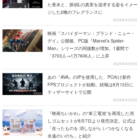
た香水と、探偵Lの真実を追求する姿をイメー
ジした2種のフレグランスに
2026年8月6日
映画『スパイダーマン：ブランド・ニュー・
デイ』公開後、PC版『Marvel’s Spider-
Man』シリーズの同接数が増加。1週間で
「3703人→1万7606人」に上昇
2026年8月6日
あの『AVA』のIPを使用した、PC向け新作
FPSプロジェクトが始動。続報は8月12日に
ティザーサイトで公開
2026年8月6日
『映画ちいかわ』の“単三電池”を再現した消
しゴムセットが8月7日より発売決定。公式は
「在ったものを 消しながら いつかなくなる
永遠のいのち」と紹介