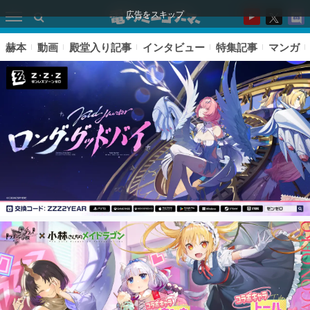
広告をスキップ
赫本
動画
殿堂入り記事
インタビュー
特集記事
マンガ
ピックアップ
電ファミのいま読まれている記事ランキング
アプリセール情報