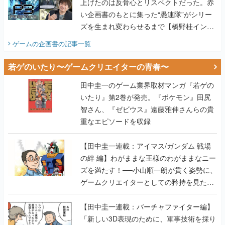
上げたのは反骨心とリスペクトだった。赤
い企画書のもとに集った“愚連隊”がシリー
ズを生まれ変わらせるまで【橋野桂インタ
ビュー】
ゲームの企画書
の記事一覧
若ゲのいたり〜ゲームクリエイターの青春〜
田中圭一のゲーム業界取材マンガ『若ゲの
いたり』第2巻が発売。『ポケモン』田尻
智さん、『ゼビウス』遠藤雅伸さんらの貴
重なエピソードを収録
【田中圭一連載：アイマス/ガンダム 戦場
の絆 編】わがままな王様のわがままなニー
ズを満たす！──小山順一朗が貫く姿勢に、
ゲームクリエイターとしての矜持を見た
【若ゲのいたり最終回】
【田中圭一連載：バーチャファイター編】
「新しい3D表現のために、軍事技術を採り