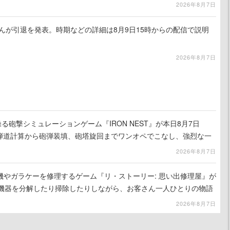
2026年8月7日
るさんが引退を発表。時期などの詳細は8月9日15時からの配信で説明
2026年8月7日
る砲撃シミュレーションゲーム『IRON NEST』が本日8月7日
。弾道計算から砲弾装填、砲塔旋回までワンオペでこなし、強烈な一
ンある作品
2026年8月7日
機やガラケーを修理するゲーム『リ・ストーリー: 思い出修理屋』が
子機器を分解したり掃除したりしながら、お客さん一人ひとりの物語
2026年8月7日