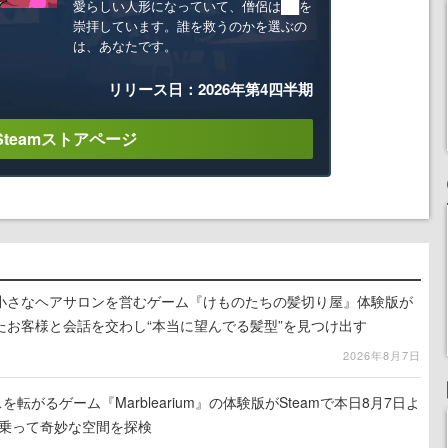
愛らしい人形になっていて、僧侶は██を
崇拝しています。誰を救うのかを選ぶの
は、あなたです。
リリース日：2026年第4四半期
Steamストアページ
小さなヘアサロンを営むゲーム『けものたちの髪切り屋』体験版が
たお客様と会話を交わし“本当に望んでる髪型”を見つけ出す
2026年8月7日
を転がるゲーム『Marblearium』の体験版がSteamで本日8月7日よ
トに乗って奇妙な空間を探検