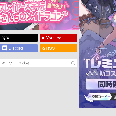
X
Youtube
Discord
RSS