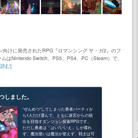
ン向けに発売されたRPG『ロマンシング サ・ガ2』のフ
ntendo Switch、PS5、PS4、PC（Steam）で、
読む]
つしました。
“ぜんめつ”してしまった勇者パーティか
ら1人だけ選んで、ともに迷宮からの脱
出を目指すダンジョン探索RPGです。
ただし勇者は「はい/いいえ」しか喋れ
ず、魔法使いは魔法が使えず、戦士は可