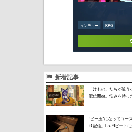
インディー
RPG
新着記事
「けもの」たちが通う
配信開始。悩みを持っ
“ビー玉”になってコース
り配信。Lo-Fiビー