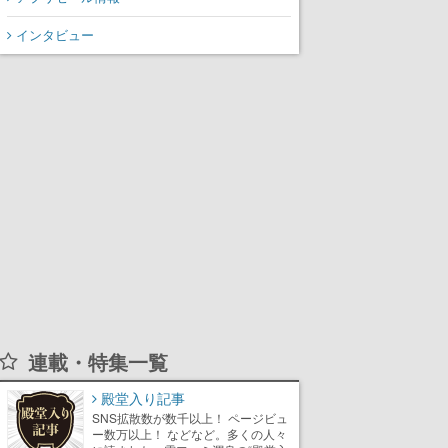
インタビュー
連載・特集一覧
殿堂入り記事
SNS拡散数が数千以上！ ページビュ
ー数万以上！ などなど。多くの人々