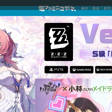
赫本
動画
殿堂