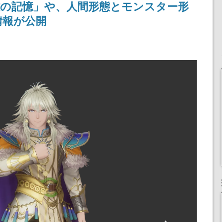
雄の記憶」や、人間形態とモンスター形
りとなる日本公演を記念
して
情報が公開