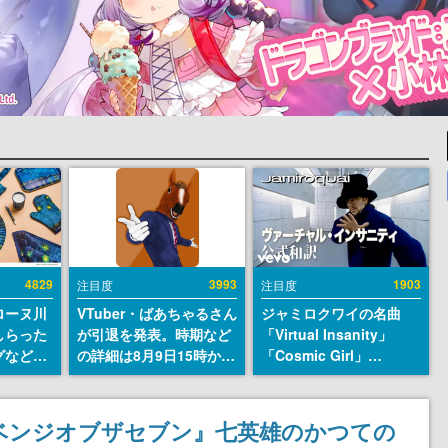
4829
3993
1903
注目度
注目度
ローヌ川
VTuber・ばあちゃるさん
ジャミロクワイの名曲
しらった
が引退を発表。時期など
「Virtual Insanity」
グなどが
の詳細は8月9日15時から
「Cosmic Girl」
時より2
の配信で説明
「Canned Heat」公式日
販売
本語字幕付きMVがいき
なり公開！「SUMMER
リベンジオブザセブン』七英雄のかつての
SONIC 2026」での9年ぶ