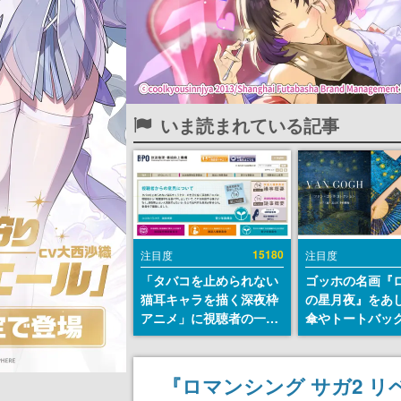
いま読まれている記事
15180
注目度
注目度
「タバコを止められない
ゴッホの名画『
猫耳キャラを描く深夜枠
の星月夜』をあ
アニメ」に視聴者の一部
傘やトートバッ
から批判意見。違法薬物
登場。8月7日21
の使用と思しき描写も含
日間限定で予約
めて、BPOが議論を交わ
『ロマンシング サガ2 
す