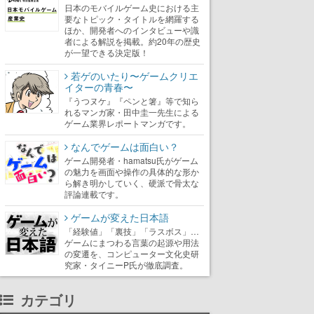
日本のモバイルゲーム史における主
要なトピック・タイトルを網羅する
ほか、開発者へのインタビューや識
者による解説を掲載。約20年の歴史
が一望できる決定版！
若ゲのいたり〜ゲームクリエ
イターの青春〜
『うつヌケ』『ペンと箸』等で知ら
れるマンガ家・田中圭一先生による
ゲーム業界レポートマンガです。
なんでゲームは面白い？
ゲーム開発者・hamatsu氏がゲーム
の魅力を画面や操作の具体的な形か
ら解き明かしていく、硬派で骨太な
評論連載です。
ゲームが変えた日本語
「経験値」「裏技」「ラスボス」…
ゲームにまつわる言葉の起源や用法
の変遷を、コンピューター文化史研
究家・タイニーP氏が徹底調査。
カテゴリ