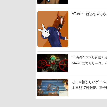
VTuber・ばあちゃ
“手作業”で巨大要塞を操
Steamにてリリース
撃をブチかませるロマ
どこか懐かしいゲーム
本日8月7日発売。電
に耳を傾ける