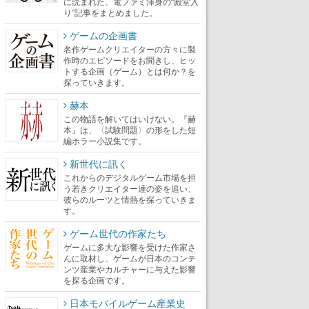
に読まれた、電ファミ渾身の“殿堂入
り”記事をまとめました。
ゲームの企画書
名作ゲームクリエイターの方々に製
作時のエピソードをお聞きし、ヒッ
トする企画（ゲーム）とは何か？を
探っていきます。
赫本
この物語を解いてはいけない。『赫
本』は、〈試験問題〉の形をした短
編ホラー小説集です。
新世代に訊く
これからのデジタルゲーム市場を担
う若きクリエイター達の姿を追い、
彼らのルーツと情熱を探っていきま
す。
ゲーム世代の作家たち
ゲームに多大な影響を受けた作家さ
んに取材し、ゲームが日本のコンテ
ンツ産業やカルチャーに与えた影響
を探る企画です。
日本モバイルゲーム産業史