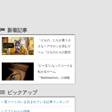
新着記事
「けもの」たちが通う小
さなヘアサロンを営むゲ
ーム『けものたちの髪切
り屋』体験版が配信開
始。悩みを持ったお客様
“ビー玉”になってコースを
と会話を交わし“本当に望
転がるゲーム
んでる髪型”を見つけ出す
『Marblearium』の体験
版がSteamで本日8月7日
より配信。Lo-Fiビートに
ピックアップ
乗って奇妙な空間を探検
電ファミのいま読まれている記事ランキング
アプリセール情報