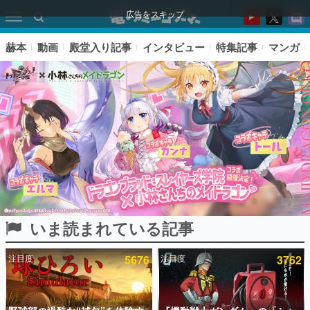
広告をスキップ
赫本
動画
殿堂入り記事
インタビュー
特集記事
マンガ
いま読まれている記事
ピックアップ
注目度
5676
注目度
3762
電ファミのいま読まれている記事ランキング
アプリセール情報