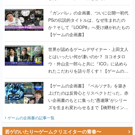
書】
『ガンパレ』の企画書、ついに公開━初代
PSの伝説的タイトルは、なぜ生まれたの
か？そして『LOOP8』へ受け継がれたもの
【ゲームの企画書】
世界が認めるゲームデザイナー・上田文人
とはいったい何が凄いのか？ ヨコオタロ
ウ・外山圭一郎らと共に『ICO』に込めら
れたこだわりを語り尽くす！【ゲームの企
画書】
【ゲームの企画書】『ペルソナ3』を築き
上げたのは反骨心とリスペクトだった。赤
い企画書のもとに集った“愚連隊”がシリー
ズを生まれ変わらせるまで【橋野桂インタ
ビュー】
ゲームの企画書
の記事一覧
若ゲのいたり〜ゲームクリエイターの青春〜