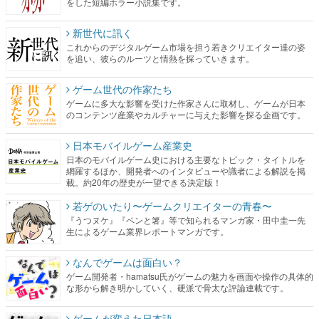
をした短編ホラー小説集です。
新世代に訊く
これからのデジタルゲーム市場を担う若きクリエイター達の姿
を追い、彼らのルーツと情熱を探っていきます。
ゲーム世代の作家たち
ゲームに多大な影響を受けた作家さんに取材し、ゲームが日本
のコンテンツ産業やカルチャーに与えた影響を探る企画です。
日本モバイルゲーム産業史
日本のモバイルゲーム史における主要なトピック・タイトルを
網羅するほか、開発者へのインタビューや識者による解説を掲
載。約20年の歴史が一望できる決定版！
若ゲのいたり〜ゲームクリエイターの青春〜
『うつヌケ』『ペンと箸』等で知られるマンガ家・田中圭一先
生によるゲーム業界レポートマンガです。
なんでゲームは面白い？
ゲーム開発者・hamatsu氏がゲームの魅力を画面や操作の具体的
な形から解き明かしていく、硬派で骨太な評論連載です。
ゲームが変えた日本語