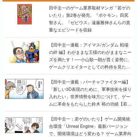
田中圭一のゲーム業界取材マンガ『若ゲの
いたり』第2巻が発売。『ポケモン』田尻
智さん、『ゼビウス』遠藤雅伸さんらの貴
重なエピソードを収録
【田中圭一連載：アイマス/ガンダム 戦場
の絆 編】わがままな王様のわがままなニー
ズを満たす！──小山順一朗が貫く姿勢に、
ゲームクリエイターとしての矜持を見た
【若ゲのいたり最終回】
【田中圭一連載：バーチャファイター編】
「新しい3D表現のために、軍事技術を採り
入れたい」世界情勢を味方につけて、ゲー
ムに革命をもたらした鈴木 裕の功績【若ゲ
のいたり】
【田中圭一：若ゲのいたり】ゲーム開発統
合環境「Unreal Engine」最新バージョン
で、開発環境はどう変わる？ ゲーム業界向