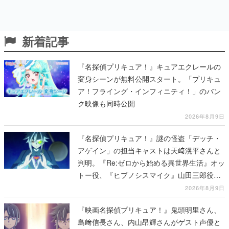
新着記事
『名探偵プリキュア！』キュアエクレールの
変身シーンが無料公開スタート。「プリキュ
ア！フライング・インフィニティ！」のバン
ク映像も同時公開
2026年8月9日
『名探偵プリキュア！』謎の怪盗「デッチ・
アゲイン」の担当キャストは天﨑滉平さんと
判明。『Re:ゼロから始める異世界生活』オッ
トー役、『ヒプノシスマイク』山田三郎役な
ど
2026年8月9日
『映画名探偵プリキュア！』鬼頭明里さん、
島﨑信長さん、内山昂輝さんがゲスト声優と