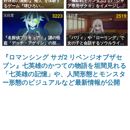
野球部の過酷な“補欠”を体験す
『機動戦士ガンダム』の「シャ
るゲーム『球ひろい
ア専用ザクⅡ」をイメージした
インタビュー
Simulator』が「1件」のウィッ
散水ホースリールが予約開始。
注目度
3223
注目度
2519
シュリストをもとにチェコ語に
本体にはシャアのパーソナルマ
連載・特集一覧
対応しSNSで話題に。『キング
ークやジオン公国軍のエンブレ
ダム・カム』開発元やチェコの
ム、型式番号などを配置
プロ野球選手から称賛の声
殿堂入り記事
『名探偵プリキュア！』謎の怪
「パリィ」や「ローリング」で
SNS拡散数が数千以上！ ページビュー数万以上！ などな
ど。多くの人々に読まれた、電ファミ渾身の“殿堂入り”記
盗「デッチ・アゲイン」の担当
女の子と会話するソウルライク
事をまとめました。
キャストは天﨑滉平さんと判
恋愛ゲーム『小早川さんはソウ
明。『Re:ゼロから始める異世
ルライク』無料公開。返事に失
『ロマンシング サガ2 リベンジオブザセ
ゲームの企画書
界生活』オットー役、『ヒプノ
敗すると「YOU DIED」
名作ゲームクリエイターの方々に製作時のエピソードをお
ブン』七英雄のかつての物語を垣間見れる
シスマイク』山田三郎役など
聞きし、ヒットする企画（ゲーム）とは何か？を探ってい
きます。
「七英雄の記憶」や、人間形態とモンスタ
赫本
ー形態のビジュアルなど最新情報が公開
この物語を解いてはいけない。『赫本』は、〈試験問題〉
の形をした短編ホラー小説集です。
新世代に訊く
これからのデジタルゲーム市場を担う若きクリエイター達
の姿を追い、彼らのルーツと情熱を探っていきます。
ゲーム世代の作家たち
ゲームに多大な影響を受けた作家さんに取材し、ゲームが