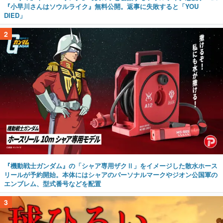
『小早川さんはソウルライク』無料公開。返事に失敗すると「YOU
DIED」
2
『機動戦士ガンダム』の「シャア専用ザクⅡ」をイメージした散水ホース
リールが予約開始。本体にはシャアのパーソナルマークやジオン公国軍の
エンブレム、型式番号などを配置
3