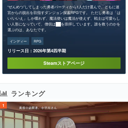
“ぜんめつ”してしまった勇者パーティから1人だけ選んで、ともに迷
宮からの脱出を目指すダンジョン探索RPGです。 ただし勇者は「は
い/いいえ」しか喋れず、魔法使いは魔法が使えず、戦士は可愛らし
い人形になっていて、僧侶は██を崇拝しています。誰を救うのかを
選ぶのは、あなたです。
インディー
RPG
リリース日：2026年第4四半期
Steamストアページ
ランキング
1