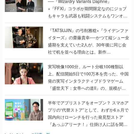
──『Wizardry Variants Daphne』
×『FFXI』コラボが期間限定なのにジョブ
もキャラも武器も戦闘システムもワンオフ
で作り込まれた理由を両ディレクターに聞
く
『TATSUJIN』の弓削雅稔×『ライデンファ
イターズ』の齋藤貴幸──かつて縦シュー全
盛期を支えていた2人が、30年後に同じ会
社で机を並べる理由とは。新作
『TATSUJIN EXTREME』で初タッグを組
んだレジェンド2人に訊く開発秘話
実写映像1000分、ルート分岐100種類以
上。配信開始5日で100万本を売った、中国
発の実写インタラクティブドラマゲーム
『盛世天下：女帝への道II』の、規模が違
うこだわりをプロデューサーに聞いた
半年でアプリストアをオープン？ スマホア
プリの“代替ストア”として、わずか6ヵ月で
国内向けローンチを行った発見型ストア
『あっぷアリーナ！』仕掛け人に話を聞い
てみた