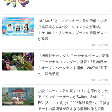
“ｽﾋﾟｷ本人”と「スピッキー」役の声優・小坂
井祐莉絵さん&パク・シユンさんが集結。コ
ミケ108『トリッカル』ブースの登場ゲスト
が発表
2026年8月9日
『機動戦士ガンダム アーセナルベース』新作
『アーセナルコマンダー』発表！8月28日か
らオープンベータテスト開催、2027年2月下
旬に稼働予定
2026年8月9日
小説『ムーミン谷の夏まつり』を原作とした
アドベンチャーゲームがSwitch、Switch 2、
PC（Steam）向けに2026年秋発売へ。手描き
アートの雰囲気が良すぎる最新映像も公開