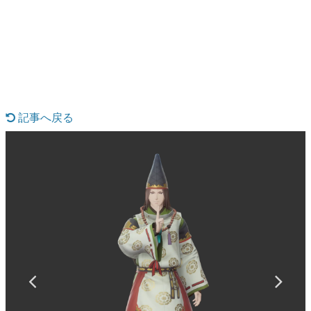
日本のコンテンツ産業やカルチャーに与えた影響を探る企
画です。
日本モバイルゲーム産業史
日本のモバイルゲーム史における主要なトピック・タイト
ルを網羅するほか、開発者へのインタビューや識者による
解説を掲載。約20年の歴史が一望できる決定版！
若ゲのいたり〜ゲームクリエイターの青春〜
『うつヌケ』『ペンと箸』等で知られるマンガ家・田中圭
記事へ戻る
一先生によるゲーム業界レポートマンガです。
なんでゲームは面白い？
ゲーム開発者・hamatsu氏がゲームの魅力を画面や操作の
具体的な形から解き明かしていく、硬派で骨太な評論連載
です。
ゲームが変えた日本語
「経験値」「裏技」「ラスボス」… ゲームにまつわる言葉
の起源や用法の変遷を、コンピューター文化史研究家・タ
イニーP氏が徹底調査。
カテゴリ
特集記事