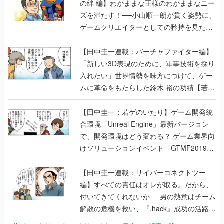
の絆 編】わがままな王様のわがままなニー
ズを満たす！──小山順一朗が貫く姿勢に、
ゲームクリエイターとしての矜持を見た
【若ゲのいたり最終回】
【田中圭一連載：バーチャファイター編】
「新しい3D表現のために、軍事技術を採り
入れたい」世界情勢を味方につけて、ゲー
ムに革命をもたらした鈴木 裕の功績【若ゲ
のいたり】
【田中圭一：若ゲのいたり】ゲーム開発統
合環境「Unreal Engine」最新バージョン
で、開発環境はどう変わる？ ゲーム業界向
けソリューションイベント「GTMF2019」
に行って、より理解を深めよう【PR】
【田中圭一連載：サイバーコネクトツー
編】すべての責任はオレが取る。だから、
付いてきてくれないか──男の熱意はチーム
解散の危機を救い、『.hack』成功の活路を
開く。業界の快男児・松山 洋に流れる血は