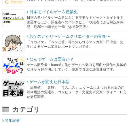
日本モバイルゲーム産業史
日本のモバイルゲーム史における主要なトピック・タイトルを
網羅するほか、開発者へのインタビューや識者による解説を掲
載。約20年の歴史が一望できる決定版！
若ゲのいたり〜ゲームクリエイターの青春〜
『うつヌケ』『ペンと箸』等で知られるマンガ家・田中圭一先
生によるゲーム業界レポートマンガです。
なんでゲームは面白い？
ゲーム開発者・hamatsu氏がゲームの魅力を画面や操作の具体的
な形から解き明かしていく、硬派で骨太な評論連載です。
ゲームが変えた日本語
「経験値」「裏技」「ラスボス」… ゲームにまつわる言葉の起
源や用法の変遷を、コンピューター文化史研究家・タイニーP氏
が徹底調査。
カテゴリ
特集記事