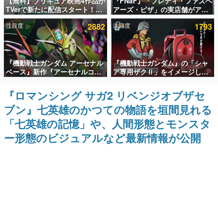
【無料】プリキュア映画4作品が
『FNaF』「フレディ・ファズベ
TVerで新たに配信スタート！な
アーズ・ピザ」の実店舗がアメ
インタビュー
んと2018年～2024年の映画ほぼ
リカの商業施設「American
注目度
2882
注目度
1793
すべてが見放題に、ぶっちゃけ
Dream」に2027年オープン！
連載・特集一覧
ありえないラインナップ
ScottGamesとの共同開発、食
事だけでなくステージショーや
没入型のホラー体験も楽しめる
殿堂入り記事
『機動戦士ガンダム アーセナル
『機動戦士ガンダム』の「シャ
SNS拡散数が数千以上！ ページビュー数万以上！ などな
ど。多くの人々に読まれた、電ファミ渾身の“殿堂入り”記
ベース』新作『アーセナルコマ
ア専用ザクⅡ」をイメージした
事をまとめました。
ンダー』発表！8月28日からオ
散水ホースリールが予約開始。
ープンベータテスト開催、2027
本体にはシャアのパーソナルマ
『ロマンシング サガ2 リベンジオブザセ
ゲームの企画書
年2月下旬に稼働予定
ークやジオン公国軍のエンブレ
名作ゲームクリエイターの方々に製作時のエピソードをお
ブン』七英雄のかつての物語を垣間見れる
ム、型式番号などを配置
聞きし、ヒットする企画（ゲーム）とは何か？を探ってい
きます。
「七英雄の記憶」や、人間形態とモンスタ
赫本
ー形態のビジュアルなど最新情報が公開
この物語を解いてはいけない。『赫本』は、〈試験問題〉
の形をした短編ホラー小説集です。
新世代に訊く
これからのデジタルゲーム市場を担う若きクリエイター達
の姿を追い、彼らのルーツと情熱を探っていきます。
ゲーム世代の作家たち
ゲームに多大な影響を受けた作家さんに取材し、ゲームが