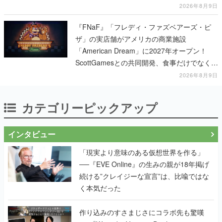
2026年8月9日
『FNaF』「フレディ・ファズベアーズ・ピ
ザ」の実店舗がアメリカの商業施設
「American Dream」に2027年オープン！
ScottGamesとの共同開発、食事だけでなくス
テージショーや没入型のホラー体験も楽しめ
2026年8月9日
る
カテゴリーピックアップ
インタビュー
「現実より意味のある仮想世界を作る」
──『EVE Online』の生みの親が18年掲げ
続ける”クレイジーな宣言”は、比喩ではな
く本気だった
作り込みのすさまじさにコラボ先も驚嘆