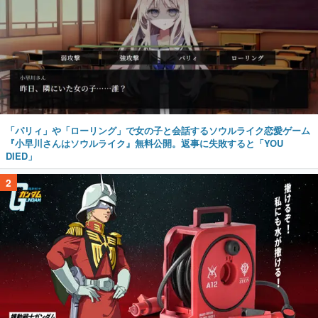
「パリィ」や「ローリング」で女の子と会話するソウルライク恋愛ゲーム
『小早川さんはソウルライク』無料公開。返事に失敗すると「YOU
DIED」
2