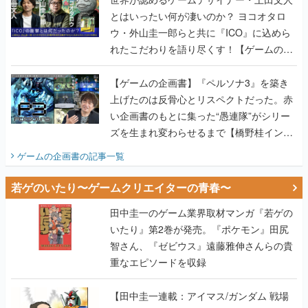
とはいったい何が凄いのか？ ヨコオタロ
ウ・外山圭一郎らと共に『ICO』に込めら
れたこだわりを語り尽くす！【ゲームの企
画書】
【ゲームの企画書】『ペルソナ3』を築き
上げたのは反骨心とリスペクトだった。赤
い企画書のもとに集った“愚連隊”がシリー
ズを生まれ変わらせるまで【橋野桂インタ
ビュー】
ゲームの企画書
の記事一覧
若ゲのいたり〜ゲームクリエイターの青春〜
田中圭一のゲーム業界取材マンガ『若ゲの
いたり』第2巻が発売。『ポケモン』田尻
智さん、『ゼビウス』遠藤雅伸さんらの貴
重なエピソードを収録
【田中圭一連載：アイマス/ガンダム 戦場