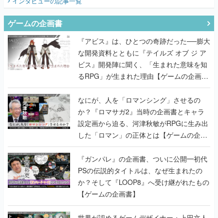
インタビュー
の記事一覧
ゲームの企画書
『アビス』は、ひとつの奇跡だった──膨大
な開発資料とともに『テイルズ オブ ジ ア
ビス』開発陣に聞く、「生まれた意味を知
るRPG」が生まれた理由【ゲームの企画
書】
なにが、人を「ロマンシング」させるの
か？『ロマサガ2』当時の企画書とキャラ
設定画から迫る、河津秋敏がRPGに生み出
した「ロマン」の正体とは【ゲームの企画
書】
『ガンパレ』の企画書、ついに公開━初代
PSの伝説的タイトルは、なぜ生まれたの
か？そして『LOOP8』へ受け継がれたもの
【ゲームの企画書】
世界が認めるゲームデザイナー・上田文人