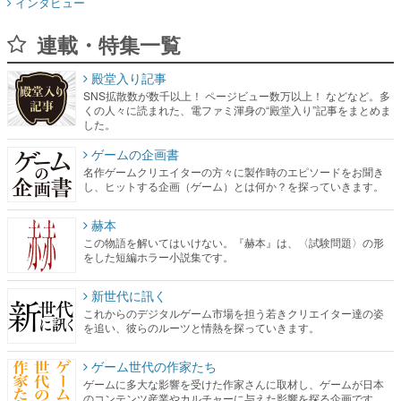
インタビュー
連載・特集一覧
殿堂入り記事
SNS拡散数が数千以上！ ページビュー数万以上！ などなど。多
くの人々に読まれた、電ファミ渾身の“殿堂入り”記事をまとめま
した。
ゲームの企画書
名作ゲームクリエイターの方々に製作時のエピソードをお聞き
し、ヒットする企画（ゲーム）とは何か？を探っていきます。
赫本
この物語を解いてはいけない。『赫本』は、〈試験問題〉の形
をした短編ホラー小説集です。
新世代に訊く
これからのデジタルゲーム市場を担う若きクリエイター達の姿
を追い、彼らのルーツと情熱を探っていきます。
ゲーム世代の作家たち
ゲームに多大な影響を受けた作家さんに取材し、ゲームが日本
のコンテンツ産業やカルチャーに与えた影響を探る企画です。