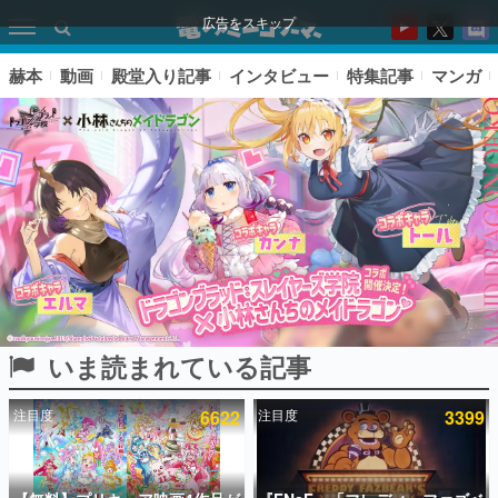
広告をスキップ
赫本
動画
殿堂入り記事
インタビュー
特集記事
マンガ
いま読まれている記事
ピックアップ
注目度
6622
注目度
3399
電ファミのいま読まれている記事ランキング
アプリセール情報