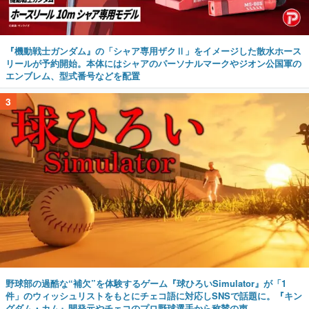
『機動戦士ガンダム』の「シャア専用ザクⅡ」をイメージした散水ホース
リールが予約開始。本体にはシャアのパーソナルマークやジオン公国軍の
エンブレム、型式番号などを配置
3
野球部の過酷な“補欠”を体験するゲーム『球ひろいSimulator』が「1
件」のウィッシュリストをもとにチェコ語に対応しSNSで話題に。『キン
グダム・カム』開発元やチェコのプロ野球選手から称賛の声