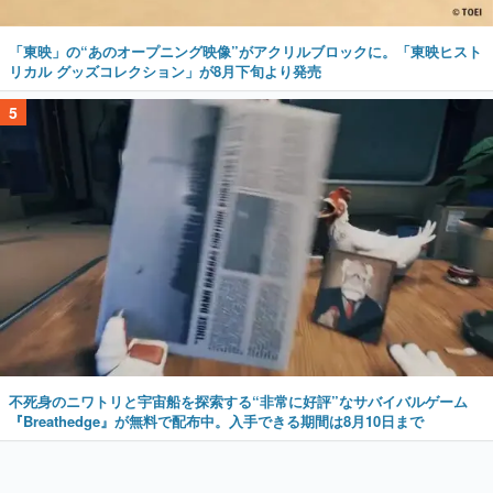
「東映」の“あのオープニング映像”がアクリルブロックに。「東映ヒスト
リカル グッズコレクション」が8月下旬より発売
5
不死身のニワトリと宇宙船を探索する“非常に好評”なサバイバルゲーム
『Breathedge』が無料で配布中。入手できる期間は8月10日まで