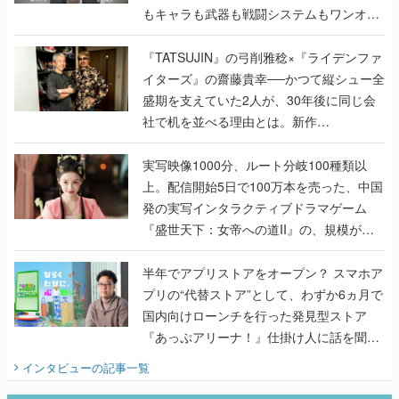
もキャラも武器も戦闘システムもワンオフ
で作り込まれた理由を両ディレクターに聞
く
『TATSUJIN』の弓削雅稔×『ライデンファ
イターズ』の齋藤貴幸──かつて縦シュー全
盛期を支えていた2人が、30年後に同じ会
社で机を並べる理由とは。新作
『TATSUJIN EXTREME』で初タッグを組
んだレジェンド2人に訊く開発秘話
実写映像1000分、ルート分岐100種類以
上。配信開始5日で100万本を売った、中国
発の実写インタラクティブドラマゲーム
『盛世天下：女帝への道II』の、規模が違
うこだわりをプロデューサーに聞いた
半年でアプリストアをオープン？ スマホア
プリの“代替ストア”として、わずか6ヵ月で
国内向けローンチを行った発見型ストア
『あっぷアリーナ！』仕掛け人に話を聞い
てみた
インタビュー
の記事一覧