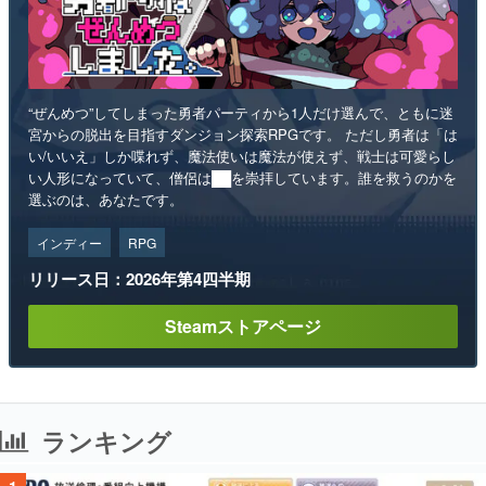
“ぜんめつ”してしまった勇者パーティから1人だけ選んで、ともに迷
宮からの脱出を目指すダンジョン探索RPGです。 ただし勇者は「は
い/いいえ」しか喋れず、魔法使いは魔法が使えず、戦士は可愛らし
い人形になっていて、僧侶は██を崇拝しています。誰を救うのかを
選ぶのは、あなたです。
インディー
RPG
リリース日：2026年第4四半期
Steamストアページ
ランキング
1