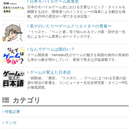
日本モバイルゲーム産業史
日本のモバイルゲーム史における主要なトピック・タイトルを
網羅するほか、開発者へのインタビューや識者による解説を掲
載。約20年の歴史が一望できる決定版！
若ゲのいたり〜ゲームクリエイターの青春〜
『うつヌケ』『ペンと箸』等で知られるマンガ家・田中圭一先
生によるゲーム業界レポートマンガです。
なんでゲームは面白い？
ゲーム開発者・hamatsu氏がゲームの魅力を画面や操作の具体的
な形から解き明かしていく、硬派で骨太な評論連載です。
ゲームが変えた日本語
「経験値」「裏技」「ラスボス」… ゲームにまつわる言葉の起
源や用法の変遷を、コンピューター文化史研究家・タイニーP氏
が徹底調査。
カテゴリ
特集記事
マンガ