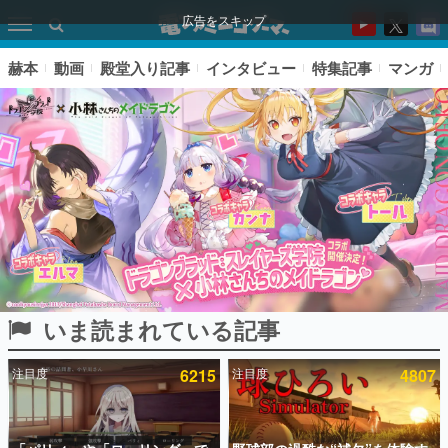
広告をスキップ
赫本
動画
殿堂入り記事
インタビュー
特集記事
マンガ
いま読まれている記事
ピックアップ
注目度
6215
注目度
4807
電ファミのいま読まれている記事ランキング
アプリセール情報