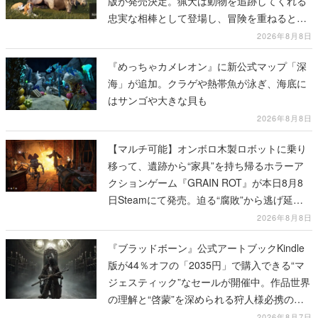
版が発売決定。猟犬は動物を追跡してくれる
忠実な相棒として登場し、冒険を重ねると成
長する。記念撮影も可能
2026年8月8日
『めっちゃカメレオン』に新公式マップ「深
海」が追加。クラゲや熱帯魚が泳ぎ、海底に
はサンゴや大きな貝も
2026年8月8日
【マルチ可能】オンボロ木製ロボットに乗り
移って、遺跡から“家具”を持ち帰るホラーア
クションゲーム『GRAIN ROT』が本日8月8
日Steamにて発売。迫る“腐敗”から逃げ延
び、持ち帰った家具で基地を再建
2026年8月8日
『ブラッドボーン』公式アートブックKindle
版が44％オフの「2035円」で購入できる“マ
ジェスティック”なセールが開催中。作品世界
の理解と“啓蒙”を深められる狩人様必携の一
冊
2026年8月7日