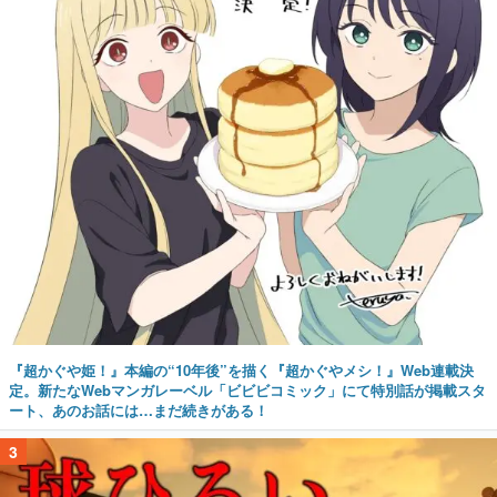
『超かぐや姫！』本編の“10年後”を描く『超かぐやメシ！』Web連載決
定。新たなWebマンガレーベル「ビビビコミック」にて特別話が掲載スタ
ート、あのお話には…まだ続きがある！
3