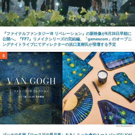
『ファイナルファンタジーⅦ リベレーション』の新映像が8月26日早朝に
公開へ。『FF7』リメイクシリーズの完結編、「gamescom」のオープニ
ングナイトライブにてディレクターの浜口直樹氏が登壇する予定
5
ゴッホの名画『ローヌ川の星月夜』をあしらった傘やトートバッグなどが