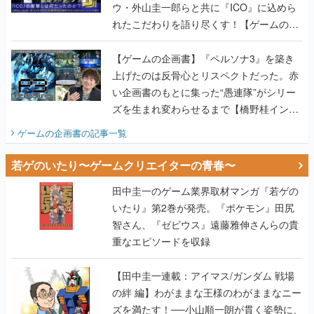
ウ・外山圭一郎らと共に『ICO』に込めら
れたこだわりを語り尽くす！【ゲームの企
画書】
【ゲームの企画書】『ペルソナ3』を築き
上げたのは反骨心とリスペクトだった。赤
い企画書のもとに集った“愚連隊”がシリー
ズを生まれ変わらせるまで【橋野桂インタ
ビュー】
ゲームの企画書
の記事一覧
若ゲのいたり〜ゲームクリエイターの青春〜
田中圭一のゲーム業界取材マンガ『若ゲの
いたり』第2巻が発売。『ポケモン』田尻
智さん、『ゼビウス』遠藤雅伸さんらの貴
重なエピソードを収録
【田中圭一連載：アイマス/ガンダム 戦場
の絆 編】わがままな王様のわがままなニー
ズを満たす！──小山順一朗が貫く姿勢に、