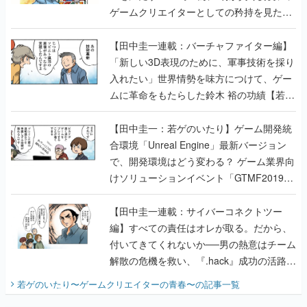
ゲームクリエイターとしての矜持を見た
【若ゲのいたり最終回】
【田中圭一連載：バーチャファイター編】
「新しい3D表現のために、軍事技術を採り
入れたい」世界情勢を味方につけて、ゲー
ムに革命をもたらした鈴木 裕の功績【若ゲ
のいたり】
【田中圭一：若ゲのいたり】ゲーム開発統
合環境「Unreal Engine」最新バージョン
で、開発環境はどう変わる？ ゲーム業界向
けソリューションイベント「GTMF2019」
に行って、より理解を深めよう【PR】
【田中圭一連載：サイバーコネクトツー
編】すべての責任はオレが取る。だから、
付いてきてくれないか──男の熱意はチーム
解散の危機を救い、『.hack』成功の活路を
開く。業界の快男児・松山 洋に流れる血は
若ゲのいたり〜ゲームクリエイターの青春〜
の記事一覧
『少年ジャンプ』色だった【若ゲのいた