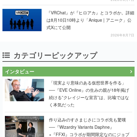
『VRChat』が『ヒロアカ』とコラボか。詳細
は8月10日10時より「Anique | アニーク」公
式Xにて公開
2026年8月7日
カテゴリーピックアップ
インタビュー
「現実より意味のある仮想世界を作る」
──『EVE Online』の生みの親が18年掲げ
続ける”クレイジーな宣言”は、比喩ではな
く本気だった
作り込みのすさまじさにコラボ先も驚嘆
──『Wizardry Variants Daphne』
×『FFXI』コラボが期間限定なのにジョブ