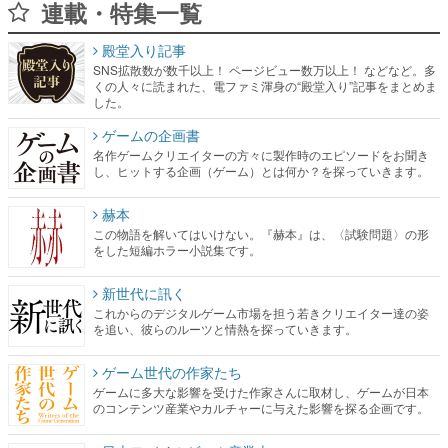
連載・特集一覧
殿堂入り記事
SNS拡散数が数千以上！ ページビュー数万以上！ などなど。多
くの人々に読まれた、電ファミ渾身の“殿堂入り”記事をまとめま
した。
ゲームの企画書
名作ゲームクリエイターの方々に製作時のエピソードをお聞き
し、ヒットする企画（ゲーム）とは何か？を探っていきます。
赫本
この物語を解いてはいけない。『赫本』は、〈試験問題〉の形
をした短編ホラー小説集です。
新世代に訊く
これからのデジタルゲーム市場を担う若きクリエイター達の姿
を追い、彼らのルーツと情熱を探っていきます。
ゲーム世代の作家たち
ゲームに多大な影響を受けた作家さんに取材し、ゲームが日本
のコンテンツ産業やカルチャーに与えた影響を探る企画です。