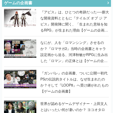
ゲームの企画書
『アビス』は、ひとつの奇跡だった──膨大
な開発資料とともに『テイルズ オブ ジ ア
ビス』開発陣に聞く、「生まれた意味を知
るRPG」が生まれた理由【ゲームの企画
書】
なにが、人を「ロマンシング」させるの
か？『ロマサガ2』当時の企画書とキャラ
設定画から迫る、河津秋敏がRPGに生み出
した「ロマン」の正体とは【ゲームの企画
書】
『ガンパレ』の企画書、ついに公開━初代
PSの伝説的タイトルは、なぜ生まれたの
か？そして『LOOP8』へ受け継がれたもの
【ゲームの企画書】
世界が認めるゲームデザイナー・上田文人
とはいったい何が凄いのか？ ヨコオタロ