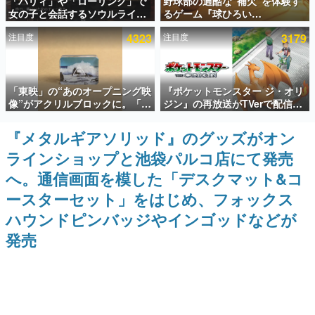
「パリィ」や「ローリング」で
野球部の過酷な“補欠”を体験す
女の子と会話するソウルライク
るゲーム『球ひろい
インタビュー
恋愛ゲーム『小早川さんはソウ
Simulator』が「1件」のウィッ
注目度
4323
注目度
3179
ルライク』無料公開。返事に失
シュリストをもとにチェコ語に
連載・特集一覧
敗すると「YOU DIED」
対応しSNSで話題に。『キング
ダム・カム』開発元やチェコの
プロ野球選手から称賛の声
殿堂入り記事
「東映」の“あのオープニング映
『ポケットモンスター ジ・オリ
SNS拡散数が数千以上！ ページビュー数万以上！ などな
ど。多くの人々に読まれた、電ファミ渾身の“殿堂入り”記
像”がアクリルブロックに。「東
ジン』の再放送がTVerで配信
事をまとめました。
映ヒストリカル グッズコレクシ
中！レッド（CV：竹内順子）が
ョン」が8月下旬より発売
主人公のオリジナルアニメ
『メタルギアソリッド』のグッズがオン
ゲームの企画書
名作ゲームクリエイターの方々に製作時のエピソードをお
ラインショップと池袋パルコ店にて発売
聞きし、ヒットする企画（ゲーム）とは何か？を探ってい
きます。
へ。通信画面を模した「デスクマット&コ
赫本
ースターセット」をはじめ、フォックス
この物語を解いてはいけない。『赫本』は、〈試験問題〉
ハウンドピンバッジやインゴッドなどが
の形をした短編ホラー小説集です。
発売
新世代に訊く
これからのデジタルゲーム市場を担う若きクリエイター達
の姿を追い、彼らのルーツと情熱を探っていきます。
ゲーム世代の作家たち
ゲームに多大な影響を受けた作家さんに取材し、ゲームが