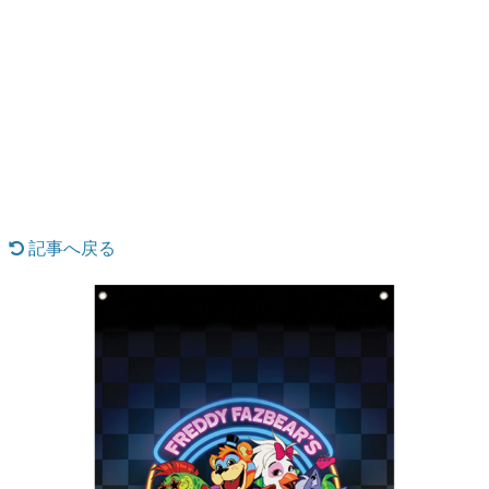
日本のコンテンツ産業やカルチャーに与えた影響を探る企
画です。
日本モバイルゲーム産業史
日本のモバイルゲーム史における主要なトピック・タイト
ルを網羅するほか、開発者へのインタビューや識者による
解説を掲載。約20年の歴史が一望できる決定版！
若ゲのいたり〜ゲームクリエイターの青春〜
『うつヌケ』『ペンと箸』等で知られるマンガ家・田中圭
一先生によるゲーム業界レポートマンガです。
記事へ戻る
なんでゲームは面白い？
ゲーム開発者・hamatsu氏がゲームの魅力を画面や操作の
具体的な形から解き明かしていく、硬派で骨太な評論連載
です。
ゲームが変えた日本語
「経験値」「裏技」「ラスボス」… ゲームにまつわる言葉
の起源や用法の変遷を、コンピューター文化史研究家・タ
イニーP氏が徹底調査。
カテゴリ
特集記事