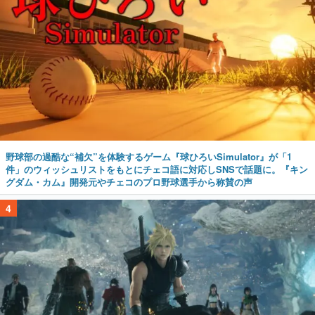
野球部の過酷な“補欠”を体験するゲーム『球ひろいSimulator』が「1
件」のウィッシュリストをもとにチェコ語に対応しSNSで話題に。『キン
グダム・カム』開発元やチェコのプロ野球選手から称賛の声
4