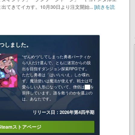
てきてイカす。10月30日より注文開始...
[続きを読
つしました。
“ぜんめつ”してしまった勇者パーティか
ら1人だけ選んで、ともに迷宮からの脱
出を目指すダンジョン探索RPGです。
ただし勇者は「はい/いいえ」しか喋れ
ず、魔法使いは魔法が使えず、戦士は可
愛らしい人形になっていて、僧侶は██を
崇拝しています。誰を救うのかを選ぶの
は、あなたです。
リリース日：2026年第4四半期
Steamストアページ