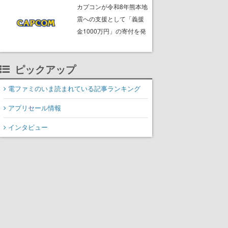
ームフリーク・大森滋氏
カプコンが令和8年熊本地
が開発秘話を語る動画が
震への支援として「義援
ゲームフリーク公式
金1000万円」の寄付を発
YouTubeで公開中
表
ピックアップ
電ファミのいま読まれている記事ランキング
アプリセール情報
インタビュー