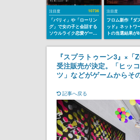
10736
注目度
注目度
「パリィ」や「ローリン
フロム新作『ダ
グ」で女の子と会話する
ッド』ネットワ
ソウルライク恋愛ゲーム
トの当選結果が8
『小早川さんはソウルラ
時に発表。応募
イク』無料公開。返事に
マイページから
失敗すると「YOU
能、テスト実施は
『スプラトゥーン3』×「Z
DIED」
日～24日
受注販売が決定。「ヒッ
ツ」などがゲームからそ
記事へ戻る