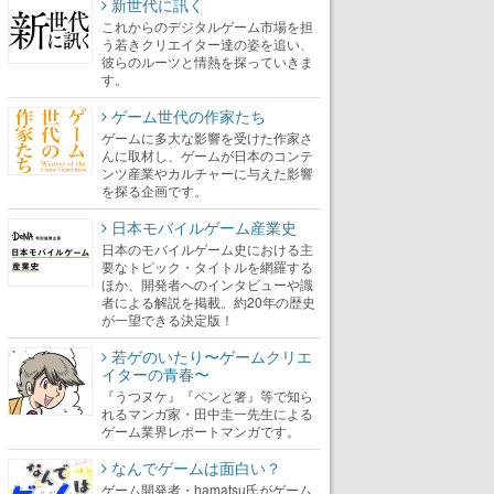
新世代に訊く
これからのデジタルゲーム市場を担
う若きクリエイター達の姿を追い、
彼らのルーツと情熱を探っていきま
す。
ゲーム世代の作家たち
ゲームに多大な影響を受けた作家さ
んに取材し、ゲームが日本のコンテ
ンツ産業やカルチャーに与えた影響
を探る企画です。
日本モバイルゲーム産業史
日本のモバイルゲーム史における主
要なトピック・タイトルを網羅する
ほか、開発者へのインタビューや識
者による解説を掲載。約20年の歴史
が一望できる決定版！
若ゲのいたり〜ゲームクリエ
イターの青春〜
『うつヌケ』『ペンと箸』等で知ら
れるマンガ家・田中圭一先生による
ゲーム業界レポートマンガです。
なんでゲームは面白い？
ゲーム開発者・hamatsu氏がゲーム