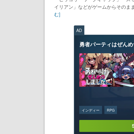
イリアン」などがゲームからそのまま出
む]
AD
勇者パーティはぜんめ
インディー
RPG