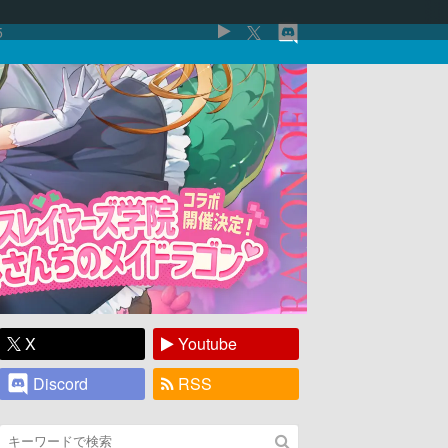
5
X
Youtube
Discord
RSS