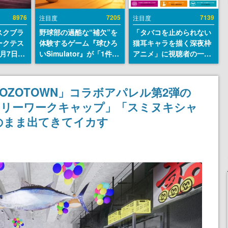
8976
7205
7139
注目度
注目度
スクブラ
野球部の過酷な“補欠”を
「タバコを止められない
ークテス
体験するゲーム『球ひろ
猫耳キャラを描く深夜枠
月7日22
いSimulator』が「1件」
アニメ」に視聴者の一部
サイトの
のウィッシュリストをも
から批判意見。違法薬物
確認可
とにチェコ語に対応し
の使用と思しき描写も含
8月21
SNSで話題に。『キング
めて、BPOが議論を交わ
OZOTOWN」コラボアパレル第2弾の
ダム・カム』開発元やチ
す
コリーワークキャップ」「スミヌキシャ
ェコのプロ野球選手から
称賛の声
のまま出てきてイカす