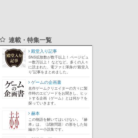
連載・特集一覧
殿堂入り記事
SNS拡散数が数千以上！ ページビュ
ー数万以上！ などなど。多くの人々
に読まれた、電ファミ渾身の“殿堂入
り”記事をまとめました。
ゲームの企画書
名作ゲームクリエイターの方々に製
作時のエピソードをお聞きし、ヒッ
トする企画（ゲーム）とは何か？を
探っていきます。
赫本
この物語を解いてはいけない。『赫
本』は、〈試験問題〉の形をした短
編ホラー小説集です。