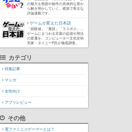
の魅力を画面や操作の具体的な形か
ら解き明かしていく、硬派で骨太な
評論連載です。
ゲームが変えた日本語
「経験値」「裏技」「ラスボス」…
ゲームにまつわる言葉の起源や用法
の変遷を、コンピューター文化史研
究家・タイニーP氏が徹底調査。
カテゴリ
特集記事
マンガ
女性向け
アプリレビュー
その他
電ファミニコゲーマーとは？