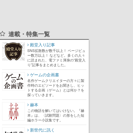
連載・特集一覧
殿堂入り記事
SNS拡散数が数千以上！ ページビュ
ー数万以上！ などなど。多くの人々
に読まれた、電ファミ渾身の“殿堂入
り”記事をまとめました。
ゲームの企画書
名作ゲームクリエイターの方々に製
作時のエピソードをお聞きし、ヒッ
トする企画（ゲーム）とは何か？を
探っていきます。
赫本
この物語を解いてはいけない。『赫
本』は、〈試験問題〉の形をした短
編ホラー小説集です。
新世代に訊く