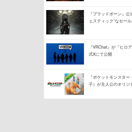
『ブラッドボーン』公式ア
ェスティック”なセール
『VRChat』が『ヒロア
式Xにて公開
『ポケットモンスター 
子）が主人公のオリジ