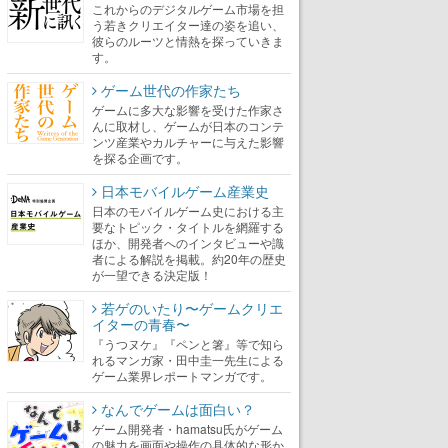
これからのデジタルゲーム市場を担
う若きクリエイター達の姿を追い、
彼らのルーツと情熱を探っていきま
す。
ゲーム世代の作家たち
ゲームに多大な影響を受けた作家さ
んに取材し、ゲームが日本のコンテ
ンツ産業やカルチャーに与えた影響
を探る企画です。
日本モバイルゲーム産業史
日本のモバイルゲーム史における主
要なトピック・タイトルを網羅する
ほか、開発者へのインタビューや識
者による解説を掲載。約20年の歴史
が一望できる決定版！
若ゲのいたり〜ゲームクリエ
イターの青春〜
『うつヌケ』『ペンと箸』等で知ら
れるマンガ家・田中圭一先生による
ゲーム業界レポートマンガです。
なんでゲームは面白い？
ゲーム開発者・hamatsu氏がゲーム
の魅力を画面や操作の具体的な形か