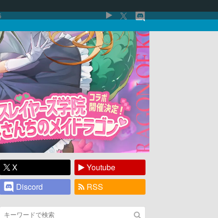
5
X
Youtube
Discord
RSS