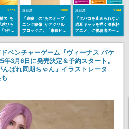
1771
1386
1144
注目度
注目度
補欠”を
「東映」の“あのオープ
「タバコを止められない
『球ひろ
ニング映像”がアクリル
猫耳キャラを描く深夜枠
』が「1件」
ブロックに。「東映ヒス
アニメ」に視聴者の一部
ストをも
トリカル グッズコレクシ
から批判意見。違法薬物
対応し
ョン」が8月下旬より発
の使用と思しき描写も含
『キング
売
めて、BPOが議論を交わ
愛アドベンチャーゲーム『ヴィーナス バケ
発元やチ
す
25年3月6日に発売決定＆予約スタート。
選手から
がんばれ同期ちゃん』イラストレータ
典も