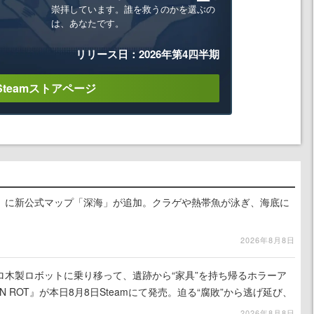
崇拝しています。誰を救うのかを選ぶの
は、あなたです。
リリース日：2026年第4四半期
Steamストアページ
』に新公式マップ「深海」が追加。クラゲや熱帯魚が泳ぎ、海底に
2026年8月8日
ロ木製ロボットに乗り移って、遺跡から“家具”を持ち帰るホラーア
N ROT』が本日8月8日Steamにて発売。迫る“腐敗”から逃げ延び、
を再建
2026年8月8日