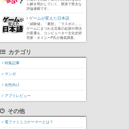
ら解き明かしていく、硬派で骨太な
評論連載です。
ゲームが変えた日本語
「経験値」「裏技」「ラスボス」…
ゲームにまつわる言葉の起源や用法
の変遷を、コンピューター文化史研
究家・タイニーP氏が徹底調査。
カテゴリ
特集記事
マンガ
女性向け
アプリレビュー
その他
電ファミニコゲーマーとは？