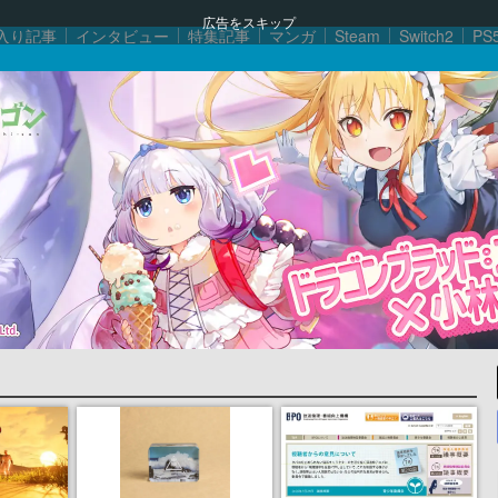
広告をスキップ
入り記事
インタビュー
特集記事
マンガ
Steam
Switch2
PS