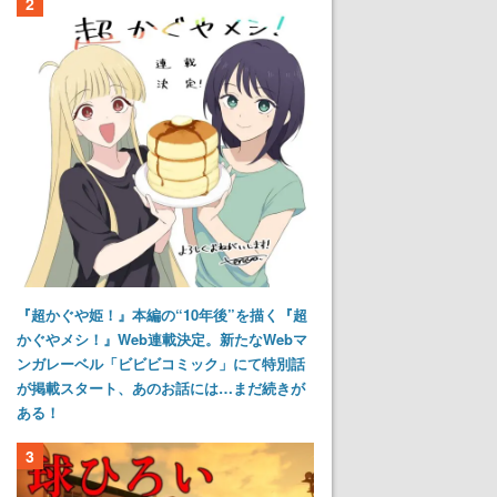
2
『超かぐや姫！』本編の“10年後”を描く『超
かぐやメシ！』Web連載決定。新たなWebマ
ンガレーベル「ビビビコミック」にて特別話
が掲載スタート、あのお話には…まだ続きが
ある！
3