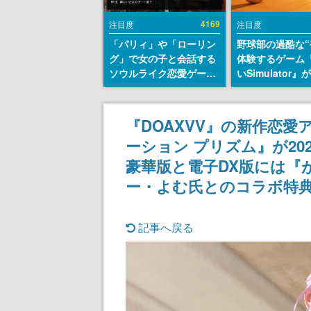
4169
注目度
注目度
「パリィ」や「ローリン
野球部の過酷な“
グ」で女の子と会話する
体験するゲーム
ソウルライク恋愛ゲーム
いSimulator
『小早川さんはソウルラ
のウィッシュリ
イク』無料公開。返事に
とにチェコ語に
失敗すると「YOU
SNSで話題に。
『DOAXVV』の新作恋
DIED」
ダム・カム』開
ーション プリズム』が20
ェコのプロ野球
称賛の声
豪華版と電子DX版には『
ー・よむ氏とのコラボ特
記事へ戻る