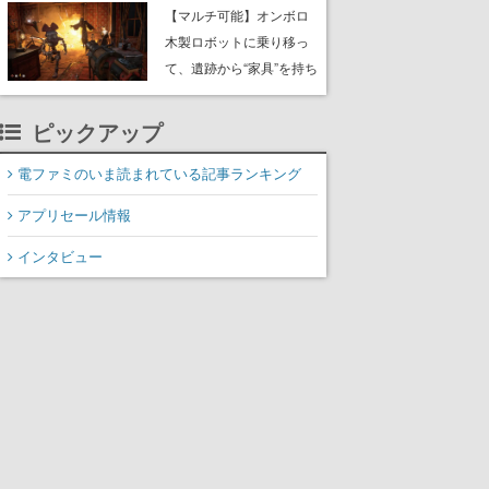
や大きな貝も
【マルチ可能】オンボロ
木製ロボットに乗り移っ
て、遺跡から“家具”を持ち
帰るホラーアクションゲ
ーム『GRAIN ROT』が本
ピックアップ
日8月8日Steamにて発
売。迫る“腐敗”から逃げ延
電ファミのいま読まれている記事ランキング
び、持ち帰った家具で基
アプリセール情報
地を再建
インタビュー