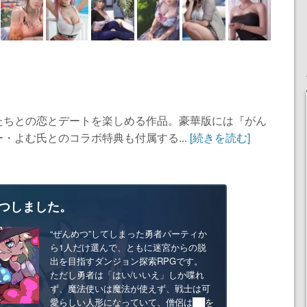
たちとの恋とデートを楽しめる作品。豪華版には『がん
・よむ氏とのコラボ特典も付属する...
[続きを読む]
つしました。
“ぜんめつ”してしまった勇者パーティか
ら1人だけ選んで、ともに迷宮からの脱
出を目指すダンジョン探索RPGです。
ただし勇者は「はい/いいえ」しか喋れ
ず、魔法使いは魔法が使えず、戦士は可
愛らしい人形になっていて、僧侶は██を