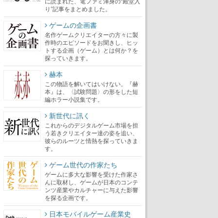
に読まれた、電ファミ渾身の“殿堂入
り”記事をまとめました。
ゲームの企画書
名作ゲームクリエイターの方々に製
作時のエピソードをお聞きし、ヒッ
トする企画（ゲーム）とは何か？を
探っていきます。
赫本
この物語を解いてはいけない。『赫
本』は、〈試験問題〉の形をした短
編ホラー小説集です。
新世代に訊く
これからのデジタルゲーム市場を担
う若きクリエイター達の姿を追い、
彼らのルーツと情熱を探っていきま
す。
ゲーム世代の作家たち
ゲームに多大な影響を受けた作家さ
んに取材し、ゲームが日本のコンテ
ンツ産業やカルチャーに与えた影響
を探る企画です。
日本モバイルゲーム産業史