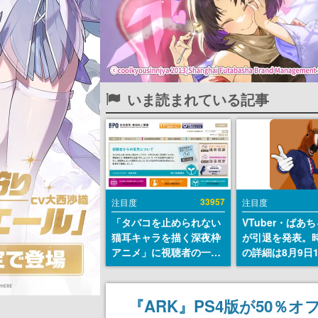
いま読まれている記事
33957
注目度
注目度
「タバコを止められない
VTuber・ばあ
猫耳キャラを描く深夜枠
が引退を発表。
アニメ」に視聴者の一部
の詳細は8月9日
から批判意見。違法薬物
の配信で説明
の使用と思しき描写も含
めて、BPOが議論を交わ
『ARK』PS4版が50％オ
す