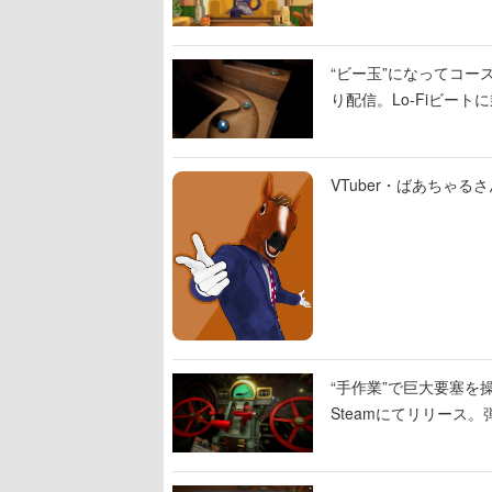
“ビー玉”になってコース
り配信。Lo-Fiビー
VTuber・ばあちゃ
“手作業”で巨大要塞を操
Steamにてリリース
撃をブチかませるロマ