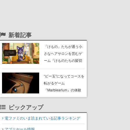
新着記事
「けもの」たちが通う小
さなヘアサロンを営むゲ
ーム『けものたちの髪切
り屋』体験版が配信開
始。悩みを持ったお客様
“ビー玉”になってコースを
と会話を交わし“本当に望
転がるゲーム
んでる髪型”を見つけ出す
『Marblearium』の体験
版がSteamで本日8月7日
より配信。Lo-Fiビートに
ピックアップ
乗って奇妙な空間を探検
電ファミのいま読まれている記事ランキング
アプリセール情報