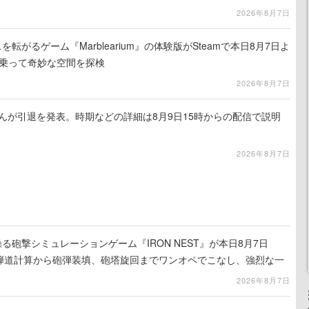
2026年8月7日
を転がるゲーム『Marblearium』の体験版がSteamで本日8月7日よ
トに乗って奇妙な空間を探検
2026年8月7日
るさんが引退を発表。時期などの詳細は8月9日15時からの配信で説明
2026年8月7日
る砲撃シミュレーションゲーム『IRON NEST』が本日8月7日
。弾道計算から砲弾装填、砲塔旋回までワンオペでこなし、強烈な一
ンある作品
2026年8月7日