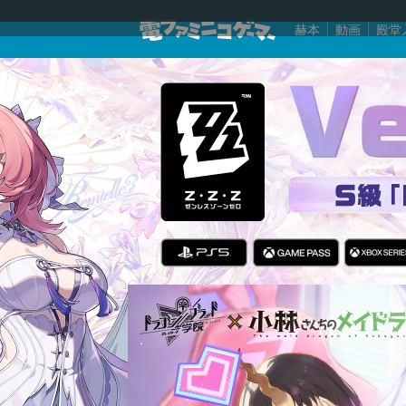
赫本
動画
殿堂