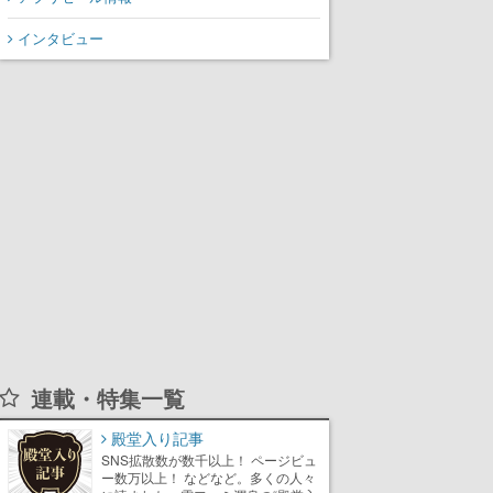
インタビュー
連載・特集一覧
殿堂入り記事
SNS拡散数が数千以上！ ページビュ
ー数万以上！ などなど。多くの人々