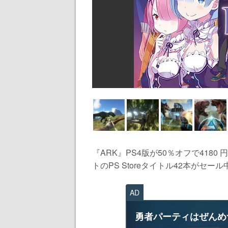
『ARK』PS4版が50％オフで418
トのPS Storeタイトル42本がセー
AD
勇者パーティはぜんめ