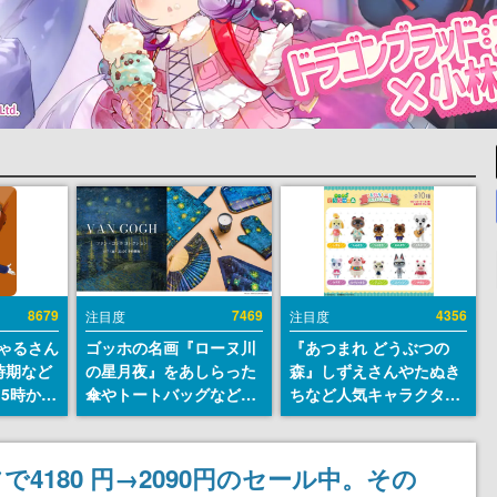
8679
7469
4356
注目度
注目度
ちゃるさん
ゴッホの名画『ローヌ川
『あつまれ どうぶつの
時期など
の星月夜』をあしらった
森』しずえさんやたぬき
15時から
傘やトートバッグなどが
ちなど人気キャラクター
登場。8月7日21時より2
のフロッキードールが9
日間限定で予約販売
月に発売開始。「とたけ
け」や「ちゃちゃまる」
フで4180 円→2090円のセール中。その
も