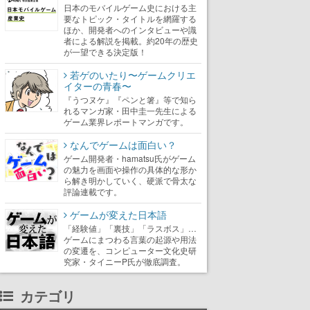
日本のモバイルゲーム史における主
要なトピック・タイトルを網羅する
ほか、開発者へのインタビューや識
者による解説を掲載。約20年の歴史
が一望できる決定版！
若ゲのいたり〜ゲームクリエ
イターの青春〜
『うつヌケ』『ペンと箸』等で知ら
れるマンガ家・田中圭一先生による
ゲーム業界レポートマンガです。
なんでゲームは面白い？
ゲーム開発者・hamatsu氏がゲーム
の魅力を画面や操作の具体的な形か
ら解き明かしていく、硬派で骨太な
評論連載です。
ゲームが変えた日本語
「経験値」「裏技」「ラスボス」…
ゲームにまつわる言葉の起源や用法
の変遷を、コンピューター文化史研
究家・タイニーP氏が徹底調査。
カテゴリ