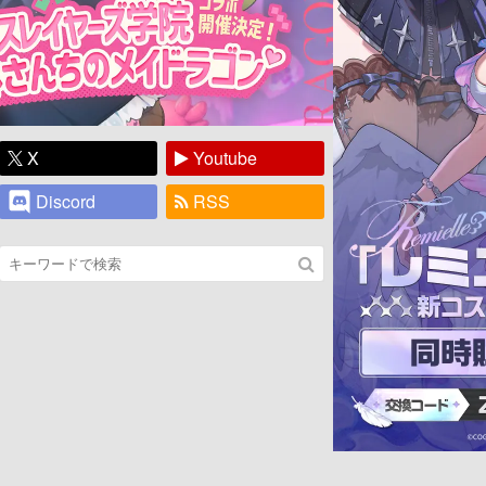
X
Youtube
Discord
RSS