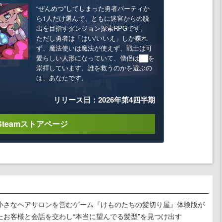
“ぜんめつ”してしまった勇者パーティか
ら1人だけ選んで、ともに迷宮からの脱
出を目指すダンジョン探索RPGです。
ただし勇者は「はい/いいえ」しか喋れ
ず、魔法使いは魔法が使えず、戦士は可
愛らしい人形になっていて、僧侶は██を
崇拝しています。誰を救うのかを選ぶの
は、あなたです。
リリース日：2026年第4四半期
Steamストアページ
小さなヘアサロンを営むゲーム『けものたちの髪切り屋』体験版が
たお客様と会話を交わし“本当に望んでる髪型”を見つけ出す