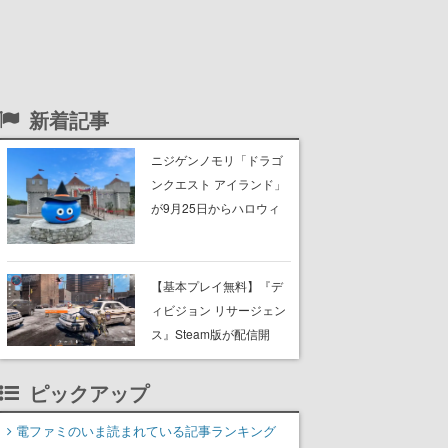
新着記事
ニジゲンノモリ「ドラゴ
ンクエスト アイランド」
が9月25日からハロウィ
ン仕様に。ハロウィン限
定チケットや期間限定イ
ベントなどが準備中。シ
【基本プレイ無料】『デ
ンボルのお城前のスライ
ィビジョン リサージェン
ムもハロウィン風に
ス』Steam版が配信開
始。『ディビジョン』シ
リーズのモバイル向けル
ピックアップ
ートシューター
電ファミのいま読まれている記事ランキング