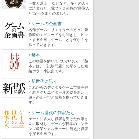
ー数万以上！ などなど。多くの人々
に読まれた、電ファミ渾身の“殿堂入
り”記事をまとめました。
ゲームの企画書
名作ゲームクリエイターの方々に製
作時のエピソードをお聞きし、ヒッ
トする企画（ゲーム）とは何か？を
探っていきます。
赫本
この物語を解いてはいけない。『赫
本』は、〈試験問題〉の形をした短
編ホラー小説集です。
新世代に訊く
これからのデジタルゲーム市場を担
う若きクリエイター達の姿を追い、
彼らのルーツと情熱を探っていきま
す。
ゲーム世代の作家たち
ゲームに多大な影響を受けた作家さ
んに取材し、ゲームが日本のコンテ
ンツ産業やカルチャーに与えた影響
を探る企画です。