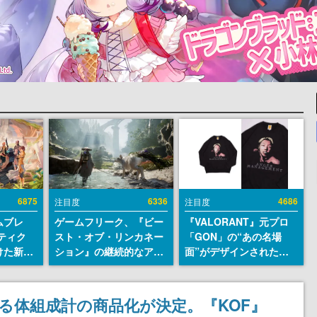
6875
6336
4686
注目度
注目度
ムブレ
ゲームフリーク、『ビー
『VALORANT』元プロ
ティク
スト・オブ・リンカネー
「GON」の“あの名場
けた新作
ション』の継続的なアプ
面”がデザインされた新
en
デ方針を表明。ユーザー
作グッズが本日8月5日よ
に発売
からの意見を真摯に受け
り期間限定で発売。Tシ
m）、
止めて対応へ。修正パッ
ャツやコインケース、ア
できる体組成計の商品化が決定。『KOF』
itch向
チは約1週間以内に配信
クキーなどが全品受注生