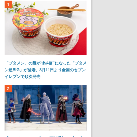
1
「ブタメン」の麺が“約4倍”になった「ブタメ
ン超BIG」が登場。8月11日より全国のセブン
イレブンで順次発売
2