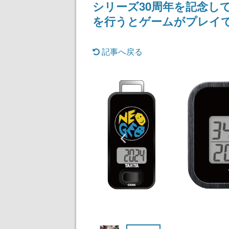
シリーズ30周年を記念し
記念したキャンペーン
けにリリース予
を行うとゲームがプレイ
記事へ戻る