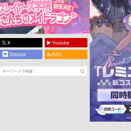
X
Youtube
Discord
RSS