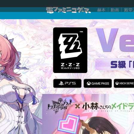
赫本
動画
殿堂