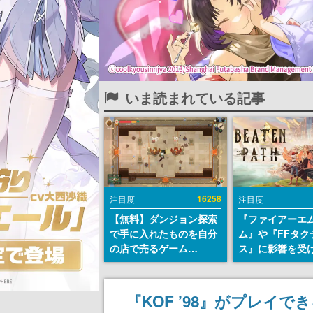
いま読まれている記事
16258
注目度
注目度
【無料】ダンジョン探索
『ファイアーエ
で手に入れたものを自分
ム』や『FFタク
の店で売るゲーム
ス』に影響を受
『Moonlighter』が
戦略RPG『Beat
Steamにて無料配布中！
Path』2027年
続編『Moonlighter 2』
へ。PC（Stea
『KOF ’98』がプレイ
の9月2日正式リリースを
PS5、Xbox、Sw