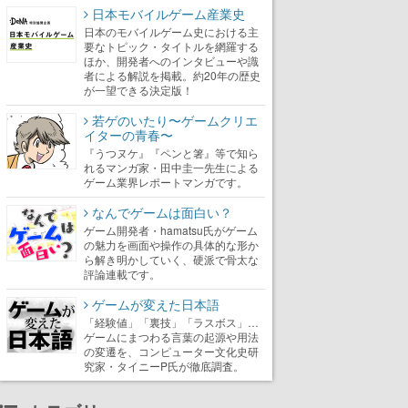
日本モバイルゲーム産業史
日本のモバイルゲーム史における主
要なトピック・タイトルを網羅する
ほか、開発者へのインタビューや識
者による解説を掲載。約20年の歴史
が一望できる決定版！
若ゲのいたり〜ゲームクリエ
イターの青春〜
『うつヌケ』『ペンと箸』等で知ら
れるマンガ家・田中圭一先生による
ゲーム業界レポートマンガです。
なんでゲームは面白い？
ゲーム開発者・hamatsu氏がゲーム
の魅力を画面や操作の具体的な形か
ら解き明かしていく、硬派で骨太な
評論連載です。
ゲームが変えた日本語
「経験値」「裏技」「ラスボス」…
ゲームにまつわる言葉の起源や用法
の変遷を、コンピューター文化史研
究家・タイニーP氏が徹底調査。