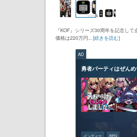
『KOF』シリーズ30周年を記念し
価格は220万円...
[続きを読む]
AD
勇者パーティはぜんめ
インディー
RPG