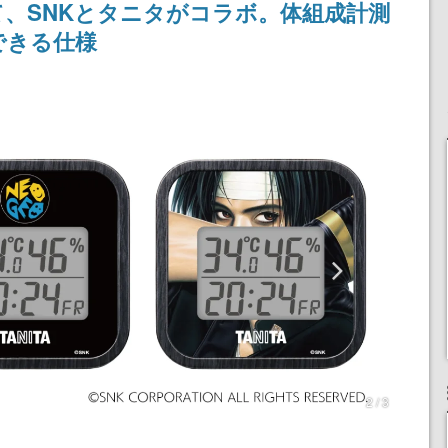
て、SNKとタニタがコラボ。体組成計測
定
される予定
産で登場、過去に発売し
たグッズの再販も
できる仕様
2 / 3