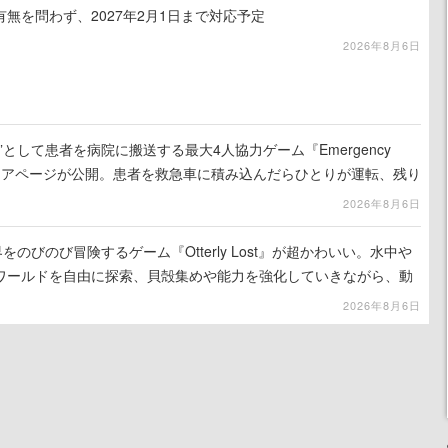
無を問わず、2027年2月1日まで対応予定
2026年8月6日
として患者を病院に搬送する最大4人協力ゲーム『Emergency
eamストアページが公開。患者を救急車に積み込んだらひとりが運転、残り
の命を繋げ
2026年8月6日
をのびのび冒険するゲーム『Otterly Lost』が超かわいい。水中や
ワールドを自由に探索、貝殻集めや能力を強化していきながら、動
ていく
2026年8月6日