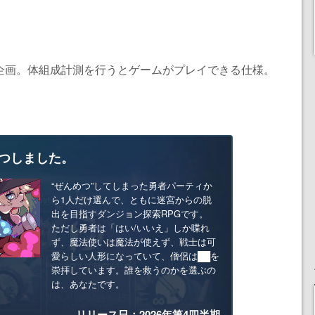
て企画。体組成計測を行うとゲームがプレイできる仕様。
つしました。
“ぜんめつ”してしまった勇者パーティか
ら1人だけ選んで、ともに迷宮からの脱
出を目指すダンジョン探索RPGです。
ただし勇者は「はい/いいえ」しか喋れ
ず、魔法使いは魔法が使えず、戦士は可
愛らしい人形になっていて、僧侶は██を
崇拝しています。誰を救うのかを選ぶの
は、あなたです。
リリース日：2026年第4四半期