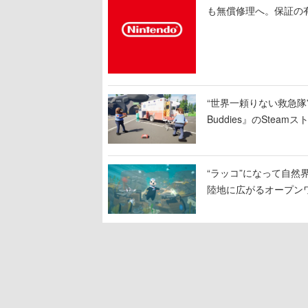
も無償修理へ。保証の有
“世界一頼りない救急隊”
Buddies』のSt
のクルーは後部で患者
“ラッコ”になって自然界
陸地に広がるオープン
物たちの依頼を達成し