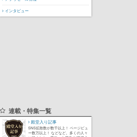
インタビュー
連載・特集一覧
殿堂入り記事
SNS拡散数が数千以上！ ページビュ
ー数万以上！ などなど。多くの人々