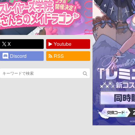
X
Youtube
Discord
RSS