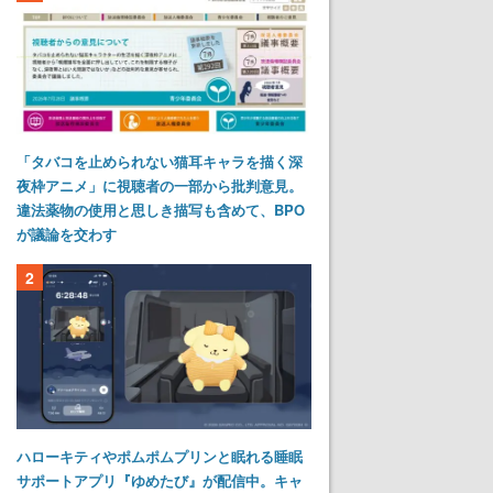
「タバコを止められない猫耳キャラを描く深
夜枠アニメ」に視聴者の一部から批判意見。
違法薬物の使用と思しき描写も含めて、BPO
が議論を交わす
2
ハローキティやポムポムプリンと眠れる睡眠
サポートアプリ『ゆめたび』が配信中。キャ