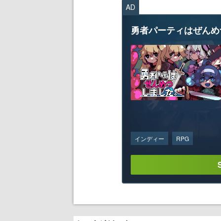
AD
勇者パーティはぜんめ
インディー
RPG