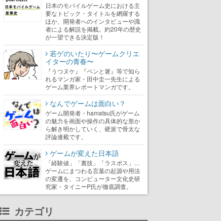
日本のモバイルゲーム史における主
要なトピック・タイトルを網羅する
ほか、開発者へのインタビューや識
者による解説を掲載。約20年の歴史
が一望できる決定版！
若ゲのいたり〜ゲームクリエ
イターの青春〜
『うつヌケ』『ペンと箸』等で知ら
れるマンガ家・田中圭一先生による
ゲーム業界レポートマンガです。
なんでゲームは面白い？
ゲーム開発者・hamatsu氏がゲーム
の魅力を画面や操作の具体的な形か
ら解き明かしていく、硬派で骨太な
評論連載です。
ゲームが変えた日本語
「経験値」「裏技」「ラスボス」…
ゲームにまつわる言葉の起源や用法
の変遷を、コンピューター文化史研
究家・タイニーP氏が徹底調査。
カテゴリ