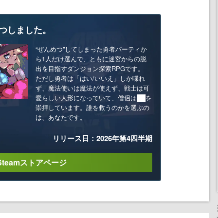
つしました。
“ぜんめつ”してしまった勇者パーティか
ら1人だけ選んで、ともに迷宮からの脱
出を目指すダンジョン探索RPGです。
ただし勇者は「はい/いいえ」しか喋れ
ず、魔法使いは魔法が使えず、戦士は可
愛らしい人形になっていて、僧侶は██を
崇拝しています。誰を救うのかを選ぶの
は、あなたです。
リリース日：2026年第4四半期
Steamストアページ