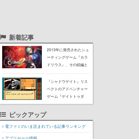
新着記事
2013年に発売されたシュ
ーティングゲーム『カラ
ドリウス』、その続編と
なる『カラドリウス2/ダ
ークエレメント』が2026
『シャドウゲイト』リス
年冬に発売決定。個性豊
ペクトのアドベンチャー
かなキャラクターととも
ゲーム『ゲイトトゥダ
に、弾幕乱れる戦場を駆
イ』がSteamにて無料公
け抜ける
開。武器や食料などをク
ピックアップ
ラフトして、謎の屋敷か
ら生還を目指す
電ファミのいま読まれている記事ランキング
アプリセール情報