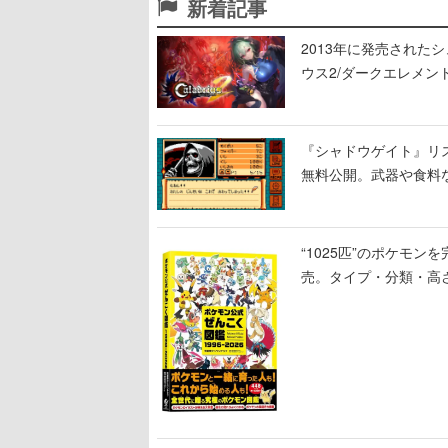
新着記事
2013年に発売され
ウス2/ダークエレメン
幕乱れる戦場を駆け抜
『シャドウゲイト』リス
無料公開。武器や食料
“1025匹”のポケモン
売。タイプ・分類・高
の解説も収録