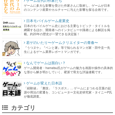
ゲーム世代の作家たち
ゲームに多大な影響を受けた作家さんに取材し、ゲームが日本
のコンテンツ産業やカルチャーに与えた影響を探る企画です。
日本モバイルゲーム産業史
日本のモバイルゲーム史における主要なトピック・タイトルを
網羅するほか、開発者へのインタビューや識者による解説を掲
載。約20年の歴史が一望できる決定版！
若ゲのいたり〜ゲームクリエイターの青春〜
『うつヌケ』『ペンと箸』等で知られるマンガ家・田中圭一先
生によるゲーム業界レポートマンガです。
なんでゲームは面白い？
ゲーム開発者・hamatsu氏がゲームの魅力を画面や操作の具体的
な形から解き明かしていく、硬派で骨太な評論連載です。
ゲームが変えた日本語
「経験値」「裏技」「ラスボス」… ゲームにまつわる言葉の起
源や用法の変遷を、コンピューター文化史研究家・タイニーP氏
が徹底調査。
カテゴリ