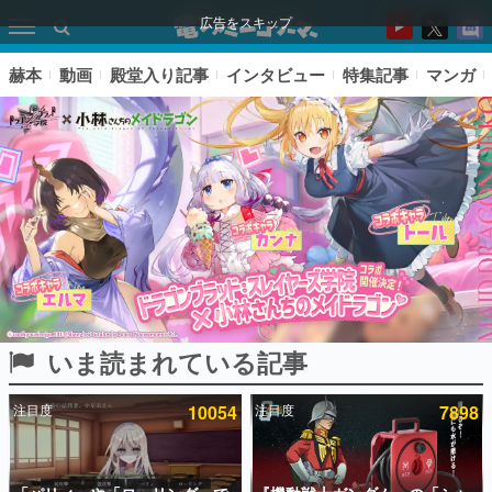
広告をスキップ
赫本
動画
殿堂入り記事
インタビュー
特集記事
マンガ
いま読まれている記事
ピックアップ
注目度
10054
注目度
7898
電ファミのいま読まれている記事ランキング
アプリセール情報