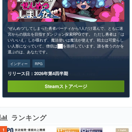
“ぜんめつ”してしまった勇者パーティから1人だけ選んで、ともに迷
宮からの脱出を目指すダンジョン探索RPGです。 ただし勇者は「は
い/いいえ」しか喋れず、魔法使いは魔法が使えず、戦士は可愛らし
い人形になっていて、僧侶は██を崇拝しています。誰を救うのかを
選ぶのは、あなたです。
インディー
RPG
リリース日：2026年第4四半期
Steamストアページ
ランキング
1