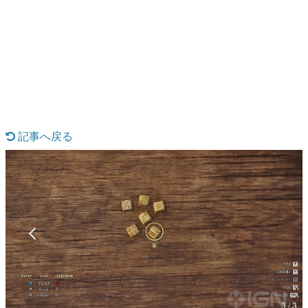
日本のコンテンツ産業やカルチャーに与えた影響を探る企
画です。
日本モバイルゲーム産業史
日本のモバイルゲーム史における主要なトピック・タイト
ルを網羅するほか、開発者へのインタビューや識者による
解説を掲載。約20年の歴史が一望できる決定版！
若ゲのいたり〜ゲームクリエイターの青春〜
『うつヌケ』『ペンと箸』等で知られるマンガ家・田中圭
一先生によるゲーム業界レポートマンガです。
記事へ戻る
なんでゲームは面白い？
ゲーム開発者・hamatsu氏がゲームの魅力を画面や操作の
具体的な形から解き明かしていく、硬派で骨太な評論連載
です。
ゲームが変えた日本語
「経験値」「裏技」「ラスボス」… ゲームにまつわる言葉
の起源や用法の変遷を、コンピューター文化史研究家・タ
イニーP氏が徹底調査。
カテゴリ
3 / 3
特集記事