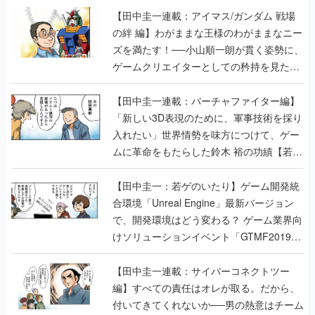
【田中圭一連載：アイマス/ガンダム 戦場
の絆 編】わがままな王様のわがままなニー
ズを満たす！──小山順一朗が貫く姿勢に、
ゲームクリエイターとしての矜持を見た
【若ゲのいたり最終回】
【田中圭一連載：バーチャファイター編】
「新しい3D表現のために、軍事技術を採り
入れたい」世界情勢を味方につけて、ゲー
ムに革命をもたらした鈴木 裕の功績【若ゲ
のいたり】
【田中圭一：若ゲのいたり】ゲーム開発統
合環境「Unreal Engine」最新バージョン
で、開発環境はどう変わる？ ゲーム業界向
けソリューションイベント「GTMF2019」
に行って、より理解を深めよう【PR】
【田中圭一連載：サイバーコネクトツー
編】すべての責任はオレが取る。だから、
付いてきてくれないか──男の熱意はチーム