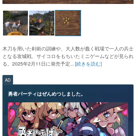
マンガ
女性向け
アプリレビュー
その他
木刀を用いた剣術の訓練や、大人数が蠢く戦場で一人の兵士
となる攻城戦、サイコロをもちいたミニゲームなどが見られ
電ファミニコゲーマーとは？
る。2025年2月11日に発売予定...
[続きを読む]
運営：株式会社マレ
AD
勇者パーティはぜんめつしました。