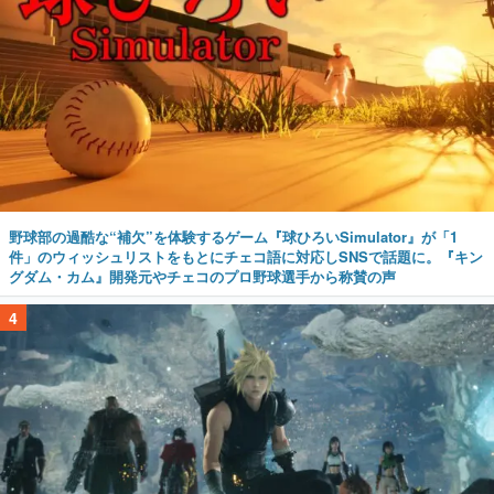
野球部の過酷な“補欠”を体験するゲーム『球ひろいSimulator』が「1
件」のウィッシュリストをもとにチェコ語に対応しSNSで話題に。『キン
グダム・カム』開発元やチェコのプロ野球選手から称賛の声
4