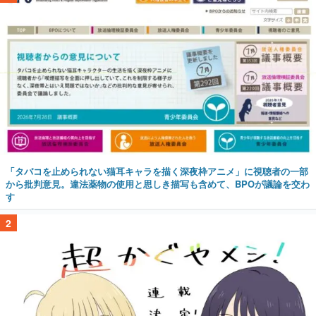
「タバコを止められない猫耳キャラを描く深夜枠アニメ」に視聴者の一部
から批判意見。違法薬物の使用と思しき描写も含めて、BPOが議論を交わ
す
2