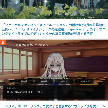
『ファイナルファンタジーⅦ リベレーション』の新映像が8月26日早朝に
公開へ。『FF7』リメイクシリーズの完結編、「gamescom」のオープニ
ングナイトライブにてディレクターの浜口直樹氏が登壇する予定
5
「パリィ」や「ローリング」で女の子と会話するソウルライク恋愛ゲーム