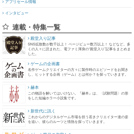
アプリセール情報
インタビュー
連載・特集一覧
殿堂入り記事
SNS拡散数が数千以上！ ページビュー数万以上！ などなど。多
くの人々に読まれた、電ファミ渾身の“殿堂入り”記事をまとめま
した。
ゲームの企画書
名作ゲームクリエイターの方々に製作時のエピソードをお聞き
し、ヒットする企画（ゲーム）とは何か？を探っていきます。
赫本
この物語を解いてはいけない。『赫本』は、〈試験問題〉の形
をした短編ホラー小説集です。
新世代に訊く
これからのデジタルゲーム市場を担う若きクリエイター達の姿
を追い、彼らのルーツと情熱を探っていきます。