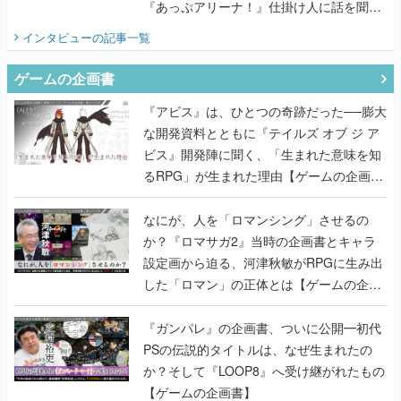
『あっぷアリーナ！』仕掛け人に話を聞い
てみた
インタビュー
の記事一覧
ゲームの企画書
『アビス』は、ひとつの奇跡だった──膨大
な開発資料とともに『テイルズ オブ ジ ア
ビス』開発陣に聞く、「生まれた意味を知
るRPG」が生まれた理由【ゲームの企画
書】
なにが、人を「ロマンシング」させるの
か？『ロマサガ2』当時の企画書とキャラ
設定画から迫る、河津秋敏がRPGに生み出
した「ロマン」の正体とは【ゲームの企画
書】
『ガンパレ』の企画書、ついに公開━初代
PSの伝説的タイトルは、なぜ生まれたの
か？そして『LOOP8』へ受け継がれたもの
【ゲームの企画書】