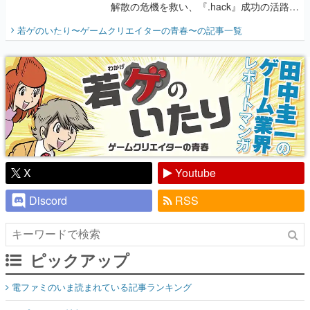
解散の危機を救い、『.hack』成功の活路を
開く。業界の快男児・松山 洋に流れる血は
若ゲのいたり〜ゲームクリエイターの青春〜
の記事一覧
『少年ジャンプ』色だった【若ゲのいた
り】
X
Youtube
Discord
RSS
ピックアップ
電ファミのいま読まれている記事ランキング