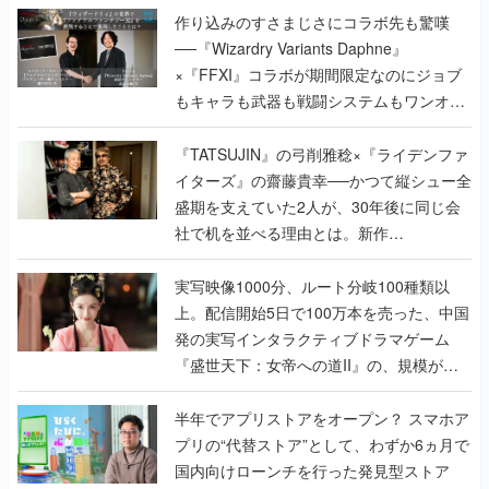
作り込みのすさまじさにコラボ先も驚嘆
──『Wizardry Variants Daphne』
×『FFXI』コラボが期間限定なのにジョブ
もキャラも武器も戦闘システムもワンオフ
で作り込まれた理由を両ディレクターに聞
く
『TATSUJIN』の弓削雅稔×『ライデンファ
イターズ』の齋藤貴幸──かつて縦シュー全
盛期を支えていた2人が、30年後に同じ会
社で机を並べる理由とは。新作
『TATSUJIN EXTREME』で初タッグを組
んだレジェンド2人に訊く開発秘話
実写映像1000分、ルート分岐100種類以
上。配信開始5日で100万本を売った、中国
発の実写インタラクティブドラマゲーム
『盛世天下：女帝への道II』の、規模が違
うこだわりをプロデューサーに聞いた
半年でアプリストアをオープン？ スマホア
プリの“代替ストア”として、わずか6ヵ月で
国内向けローンチを行った発見型ストア