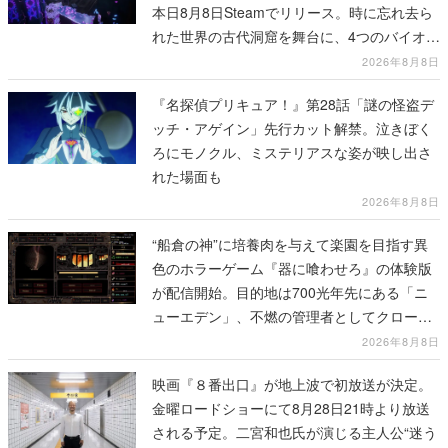
本日8月8日Steamでリリース。時に忘れ去ら
れた世界の古代洞窟を舞台に、4つのバイオー
ムを探索しながら脱出を目指す
2026年8月8日
『名探偵プリキュア！』第28話「謎の怪盗デ
ッチ・アゲイン」先行カット解禁。泣きぼく
ろにモノクル、ミステリアスな姿が映し出さ
れた場面も
2026年8月8日
“船倉の神”に培養肉を与えて楽園を目指す異
色のホラーゲーム『器に喰わせろ』の体験版
が配信開始。目的地は700光年先にある「ニ
ューエデン」、不燃の管理者としてクローン
人間を増やし、加工して神に捧げる
2026年8月8日
映画『８番出口』が地上波で初放送が決定。
金曜ロードショーにて8月28日21時より放送
される予定。二宮和也氏が演じる主人公“迷う