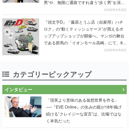
男”や、無限に通路ですれ違う“歩く男”を演じ
る河内大和氏の迫真の演技は必見
2026年8月8日
『頭文字D』「藤原とうふ店（自家用）ハチ
ロク」の“動くティッシュケース”が買えるポ
ップアップショップが開催へ。マンガの舞台
である群馬の「イオンモール高崎」にて、8月
11日から8月20日までの期間限定で開催予定
2026年8月8日
カテゴリーピックアップ
インタビュー
「現実より意味のある仮想世界を作る」
──『EVE Online』の生みの親が18年掲げ
続ける”クレイジーな宣言”は、比喩ではな
く本気だった