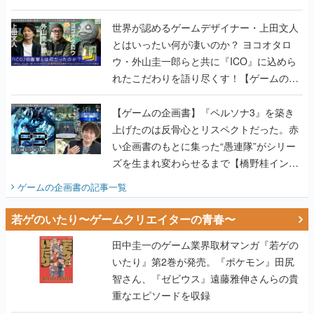
世界が認めるゲームデザイナー・上田文人
とはいったい何が凄いのか？ ヨコオタロ
ウ・外山圭一郎らと共に『ICO』に込めら
れたこだわりを語り尽くす！【ゲームの企
画書】
【ゲームの企画書】『ペルソナ3』を築き
上げたのは反骨心とリスペクトだった。赤
い企画書のもとに集った“愚連隊”がシリー
ズを生まれ変わらせるまで【橋野桂インタ
ビュー】
ゲームの企画書
の記事一覧
若ゲのいたり〜ゲームクリエイターの青春〜
田中圭一のゲーム業界取材マンガ『若ゲの
いたり』第2巻が発売。『ポケモン』田尻
智さん、『ゼビウス』遠藤雅伸さんらの貴
重なエピソードを収録