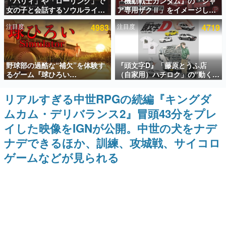
「パリィ」や「ローリング」で
『機動戦士ガンダム』の「シャ
女の子と会話するソウルライク
ア専用ザクⅡ」をイメージした
インタビュー
恋愛ゲーム『小早川さんはソウ
散水ホースリールが予約開始。
注目度
4983
注目度
4719
ルライク』無料公開。返事に失
本体にはシャアのパーソナルマ
連載・特集一覧
敗すると「YOU DIED」
ークやジオン公国軍のエンブレ
ム、型式番号などを配置
殿堂入り記事
野球部の過酷な“補欠”を体験す
『頭文字D』「藤原とうふ店
SNS拡散数が数千以上！ ページビュー数万以上！ などな
ど。多くの人々に読まれた、電ファミ渾身の“殿堂入り”記
るゲーム『球ひろい
（自家用）ハチロク」の“動くテ
事をまとめました。
Simulator』が「1件」のウィッ
ィッシュケース”が買えるポップ
シュリストをもとにチェコ語に
アップショップが開催へ。マン
リアルすぎる中世RPGの続編『キングダ
ゲームの企画書
対応しSNSで話題に。『キング
ガの舞台である群馬の「イオン
名作ゲームクリエイターの方々に製作時のエピソードをお
ムカム・デリバランス2』冒頭43分をプレ
ダム・カム』開発元やチェコの
モール高崎」にて、8月11日か
聞きし、ヒットする企画（ゲーム）とは何か？を探ってい
プロ野球選手から称賛の声
ら8月20日までの期間限定で開
きます。
イした映像をIGNが公開。中世の犬をナデ
催予定
赫本
ナデできるほか、訓練、攻城戦、サイコロ
この物語を解いてはいけない。『赫本』は、〈試験問題〉
ゲームなどが見られる
の形をした短編ホラー小説集です。
新世代に訊く
これからのデジタルゲーム市場を担う若きクリエイター達
の姿を追い、彼らのルーツと情熱を探っていきます。
ゲーム世代の作家たち
ゲームに多大な影響を受けた作家さんに取材し、ゲームが