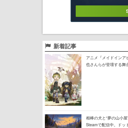
新着記事
アニメ『メイドインア
也さんらが登壇する舞
相棒の犬と“夢の山小屋”
Steamで配信中。ド