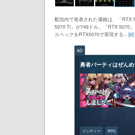
配信内で発表された価格は、「RTX 509
5070 Ti」が749ドル、「RTX 50
スペックをRTX5070で実現する...
[
AD
勇者パーティはぜんめ
インディー
RPG