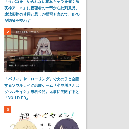
「タバコを止められない猫耳キャラを描く深
夜枠アニメ」に視聴者の一部から批判意見。
違法薬物の使用と思しき描写も含めて、BPO
が議論を交わす
2
「パリィ」や「ローリング」で女の子と会話
するソウルライク恋愛ゲーム『小早川さんは
ソウルライク』無料公開。返事に失敗すると
「YOU DIED」
3