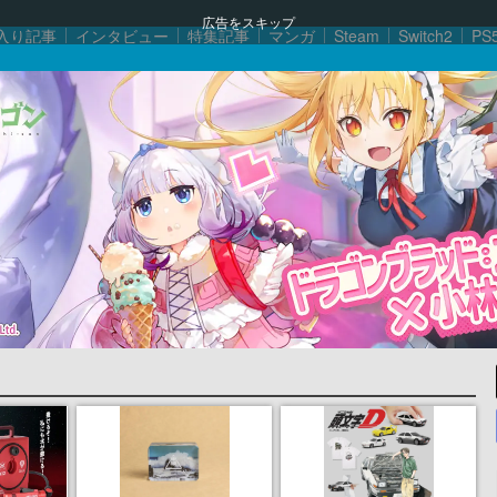
広告をスキップ
入り記事
インタビュー
特集記事
マンガ
Steam
Switch2
PS