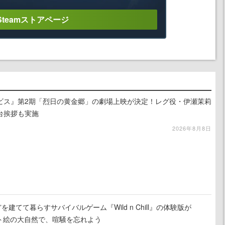
Steamストアページ
ビス』第2期「烈日の黄金郷」の劇場上映が決定！レグ役・伊瀬茉莉
台挨拶も実施
2026年8月8日
を建てて暮らすサバイバルゲーム『Wild n Chill』の体験版が
ット絵の大自然で、喧騒を忘れよう