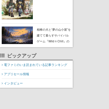
らが登壇する舞台挨拶も
実施
相棒の犬と“夢の山小屋”を
建てて暮らすサバイバル
ゲーム『Wild n Chill』の
体験版がSteamで配信
中。ドット絵の大自然
ピックアップ
で、喧騒を忘れよう
電ファミのいま読まれている記事ランキング
アプリセール情報
インタビュー