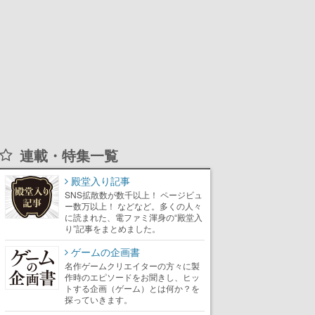
連載・特集一覧
殿堂入り記事
SNS拡散数が数千以上！ ページビュ
ー数万以上！ などなど。多くの人々
に読まれた、電ファミ渾身の“殿堂入
り”記事をまとめました。
ゲームの企画書
名作ゲームクリエイターの方々に製
作時のエピソードをお聞きし、ヒッ
トする企画（ゲーム）とは何か？を
探っていきます。