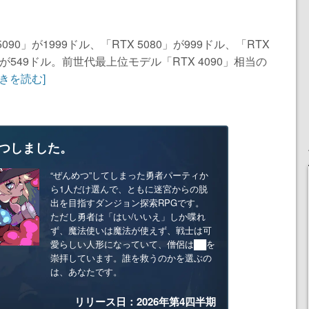
0」が1999ドル、「RTX 5080」が999ドル、「RTX
70」が549ドル。前世代最上位モデル「RTX 4090」相当の
続きを読む]
つしました。
“ぜんめつ”してしまった勇者パーティか
ら1人だけ選んで、ともに迷宮からの脱
出を目指すダンジョン探索RPGです。
ただし勇者は「はい/いいえ」しか喋れ
ず、魔法使いは魔法が使えず、戦士は可
愛らしい人形になっていて、僧侶は██を
崇拝しています。誰を救うのかを選ぶの
は、あなたです。
リリース日：2026年第4四半期