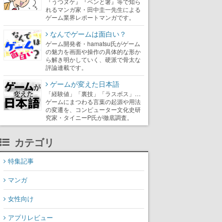
『うつヌケ』『ペンと箸』等で知ら
れるマンガ家・田中圭一先生による
ゲーム業界レポートマンガです。
なんでゲームは面白い？
ゲーム開発者・hamatsu氏がゲーム
の魅力を画面や操作の具体的な形か
ら解き明かしていく、硬派で骨太な
評論連載です。
ゲームが変えた日本語
「経験値」「裏技」「ラスボス」…
ゲームにまつわる言葉の起源や用法
の変遷を、コンピューター文化史研
究家・タイニーP氏が徹底調査。
カテゴリ
特集記事
マンガ
女性向け
アプリレビュー