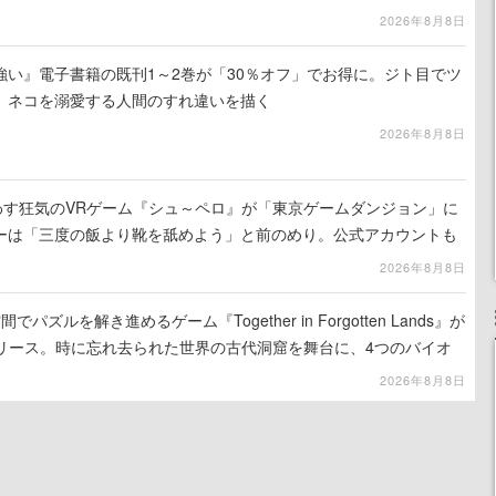
2026年8月8日
強い』電子書籍の既刊1～2巻が「30％オフ」でお得に。ジト目でツ
、ネコを溺愛する人間のすれ違いを描く
2026年8月8日
わす狂気のVRゲーム『シュ～ペロ』が「東京ゲームダンジョン」に
ーは「三度の飯より靴を舐めよう」と前のめり。公式アカウントも
リースに向けて開発中
2026年8月8日
ズルを解き進めるゲーム『Together in Forgotten Lands』が
でリリース。時に忘れ去られた世界の古代洞窟を舞台に、4つのバイオ
出を目指す
2026年8月8日