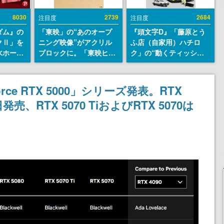
8030
2739
2684
注目度
注目度
ダム』の
「東映」の“あのオープ
『頭文字D』「藤原とう
クⅡ」を
ニング映像”がアクリル
ふ店（自家用）ハチロ
水ホース
ブロックに。「東映ヒス
ク」の“動くティッシュ
始。本体
トリカル グッズコレクシ
ケース”が買えるポップ
ーソナル
ョン」が8月下旬より発
アップショップが開催
公国軍の
売
へ。マンガの舞台である
orce RTX 5000」シリーズ発表。RTX
式番号な
群馬の「イオンモール高
日発売、RTX 5070 TiおよびRTX 5070は
崎」にて、8月11日から8
月20日までの期間限定で
開催予定