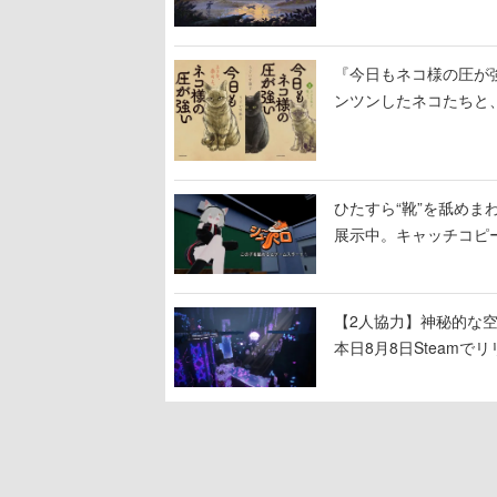
『今日もネコ様の圧が
ンツンしたネコたちと
ひたすら“靴”を舐めま
展示中。キャッチコピ
開設され、2026年リ
【2人協力】神秘的な空間でパ
本日8月8日Steam
ームを探索しながら脱