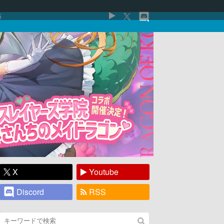
5
X
Youtube
Discord
RSS