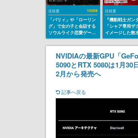
10208
注目度
注目度
「パリィ」や「ローリン
『機動戦士ガン
グ」で女の子と会話する
「シャア専用ザ
ソウルライク恋愛ゲーム
イメージした散
『小早川さんはソウルラ
リールが予約開
イク』無料公開。返事に
にはシャアのパ
失敗すると「YOU
マークやジオン
NVIDIAの最新GPU「GeF
DIED」
エンブレム、型
5090とRTX 5080は1月30
どを配置
2月から発売へ
記事へ戻る