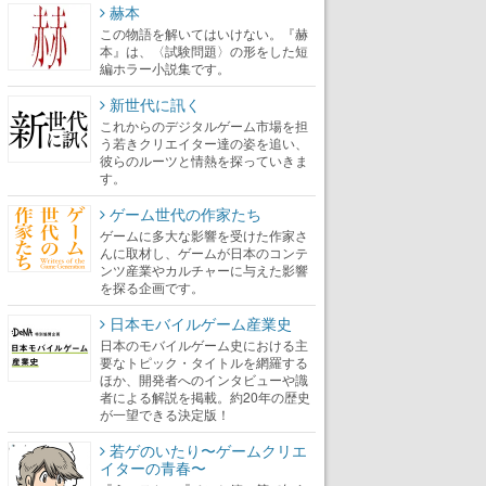
赫本
この物語を解いてはいけない。『赫
本』は、〈試験問題〉の形をした短
編ホラー小説集です。
新世代に訊く
これからのデジタルゲーム市場を担
う若きクリエイター達の姿を追い、
彼らのルーツと情熱を探っていきま
す。
ゲーム世代の作家たち
ゲームに多大な影響を受けた作家さ
んに取材し、ゲームが日本のコンテ
ンツ産業やカルチャーに与えた影響
を探る企画です。
日本モバイルゲーム産業史
日本のモバイルゲーム史における主
要なトピック・タイトルを網羅する
ほか、開発者へのインタビューや識
者による解説を掲載。約20年の歴史
が一望できる決定版！
若ゲのいたり〜ゲームクリエ
イターの青春〜