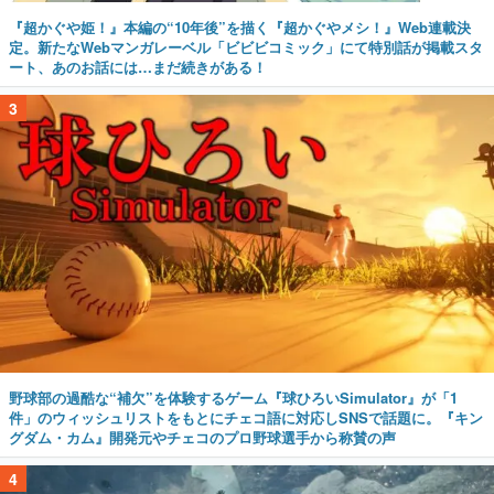
『超かぐや姫！』本編の“10年後”を描く『超かぐやメシ！』Web連載決
定。新たなWebマンガレーベル「ビビビコミック」にて特別話が掲載スタ
ート、あのお話には…まだ続きがある！
3
野球部の過酷な“補欠”を体験するゲーム『球ひろいSimulator』が「1
件」のウィッシュリストをもとにチェコ語に対応しSNSで話題に。『キン
グダム・カム』開発元やチェコのプロ野球選手から称賛の声
4