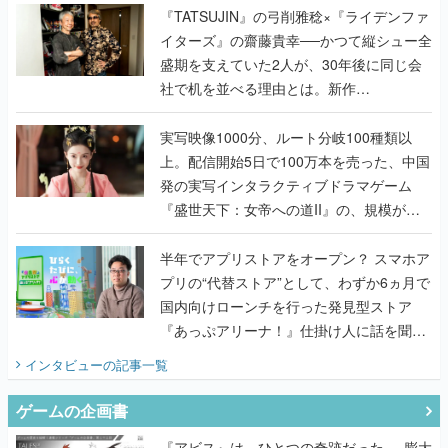
く
『TATSUJIN』の弓削雅稔×『ライデンファ
イターズ』の齋藤貴幸──かつて縦シュー全
盛期を支えていた2人が、30年後に同じ会
社で机を並べる理由とは。新作
『TATSUJIN EXTREME』で初タッグを組
んだレジェンド2人に訊く開発秘話
実写映像1000分、ルート分岐100種類以
上。配信開始5日で100万本を売った、中国
発の実写インタラクティブドラマゲーム
『盛世天下：女帝への道II』の、規模が違
うこだわりをプロデューサーに聞いた
半年でアプリストアをオープン？ スマホア
プリの“代替ストア”として、わずか6ヵ月で
国内向けローンチを行った発見型ストア
『あっぷアリーナ！』仕掛け人に話を聞い
てみた
インタビュー
の記事一覧
ゲームの企画書
『アビス』は、ひとつの奇跡だった──膨大