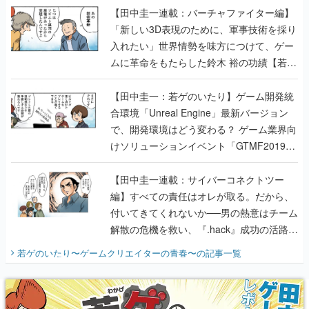
【田中圭一連載：バーチャファイター編】
「新しい3D表現のために、軍事技術を採り
入れたい」世界情勢を味方につけて、ゲー
ムに革命をもたらした鈴木 裕の功績【若ゲ
のいたり】
【田中圭一：若ゲのいたり】ゲーム開発統
合環境「Unreal Engine」最新バージョン
で、開発環境はどう変わる？ ゲーム業界向
けソリューションイベント「GTMF2019」
に行って、より理解を深めよう【PR】
【田中圭一連載：サイバーコネクトツー
編】すべての責任はオレが取る。だから、
付いてきてくれないか──男の熱意はチーム
解散の危機を救い、『.hack』成功の活路を
開く。業界の快男児・松山 洋に流れる血は
若ゲのいたり〜ゲームクリエイターの青春〜
の記事一覧
『少年ジャンプ』色だった【若ゲのいた
り】