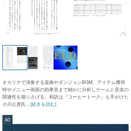
マンガ
女性向け
アプリレビュー
1 / 3
その他
電ファミニコゲーマーとは？
運営：株式会社マレ
オカリナで演奏する楽曲やダンジョンBGM、アイテム獲得
時やメニュー画面の効果音まで細かに分析しゲームと音楽の
関連性を掘りさげる。和訳は『コーヒートーク』も手がけた
小川公貴氏...
[続きを読む]
AD