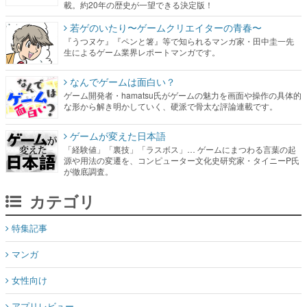
載。約20年の歴史が一望できる決定版！
若ゲのいたり〜ゲームクリエイターの青春〜
『うつヌケ』『ペンと箸』等で知られるマンガ家・田中圭一先
生によるゲーム業界レポートマンガです。
なんでゲームは面白い？
ゲーム開発者・hamatsu氏がゲームの魅力を画面や操作の具体的
な形から解き明かしていく、硬派で骨太な評論連載です。
ゲームが変えた日本語
「経験値」「裏技」「ラスボス」… ゲームにまつわる言葉の起
源や用法の変遷を、コンピューター文化史研究家・タイニーP氏
が徹底調査。
カテゴリ
特集記事
マンガ
女性向け
アプリレビュー