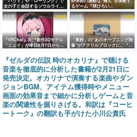
「パリィ」や「ローリング」で
野球部の過酷な“補欠”を体験す
女の子と会話するソウルライク
るゲーム『球ひろい
インタビュー
恋愛ゲーム『小早川さんはソウ
Simulator』が「1件」のウィッ
注目度
1925
注目度
1529
ルライク』無料公開。返事に失
シュリストをもとにチェコ語に
連載・特集一覧
敗すると「YOU DIED」
対応しSNSで話題に。『キング
ダム・カム』開発元やチェコの
プロ野球選手から称賛の声
殿堂入り記事
『VRChat』向け新作3Dモデル
「東映」の“あのオープニング映
SNS拡散数が数千以上！ ページビュー数万以上！ などな
ど。多くの人々に読まれた、電ファミ渾身の“殿堂入り”記
「ニュイ」が本日8月7日から
像”がアクリルブロックに。「東
事をまとめました。
BOOTHにて発売。瞳に光る星
映ヒストリカル グッズコレクシ
や感情豊かな表情が、小悪魔か
ョン」が8月下旬より発売
『ゼルダの伝説 時のオカリナ』で聴ける
ゲームの企画書
わいい
名作ゲームクリエイターの方々に製作時のエピソードをお
音楽を徹底的に分析した書籍が2月21日に
聞きし、ヒットする企画（ゲーム）とは何か？を探ってい
きます。
発売決定。オカリナで演奏する楽曲やダン
赫本
ジョンBGM、アイテム獲得時やメニュー
この物語を解いてはいけない。『赫本』は、〈試験問題〉
画面の効果音まで細かに分析しゲームと音
の形をした短編ホラー小説集です。
楽の関連性を掘りさげる。和訳は『コーヒ
新世代に訊く
ートーク』の翻訳も手がけた小川公貴氏
これからのデジタルゲーム市場を担う若きクリエイター達
の姿を追い、彼らのルーツと情熱を探っていきます。
ゲーム世代の作家たち
ゲームに多大な影響を受けた作家さんに取材し、ゲームが