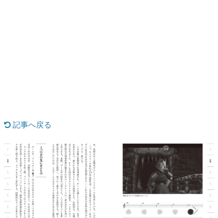
日本のコンテンツ産業やカルチャーに与えた影響を探る企
画です。
日本モバイルゲーム産業史
日本のモバイルゲーム史における主要なトピック・タイト
ルを網羅するほか、開発者へのインタビューや識者による
解説を掲載。約20年の歴史が一望できる決定版！
若ゲのいたり〜ゲームクリエイターの青春〜
『うつヌケ』『ペンと箸』等で知られるマンガ家・田中圭
一先生によるゲーム業界レポートマンガです。
なんでゲームは面白い？
ゲーム開発者・hamatsu氏がゲームの魅力を画面や操作の
記事へ戻る
具体的な形から解き明かしていく、硬派で骨太な評論連載
です。
ゲームが変えた日本語
「経験値」「裏技」「ラスボス」… ゲームにまつわる言葉
の起源や用法の変遷を、コンピューター文化史研究家・タ
イニーP氏が徹底調査。
カテゴリ
特集記事