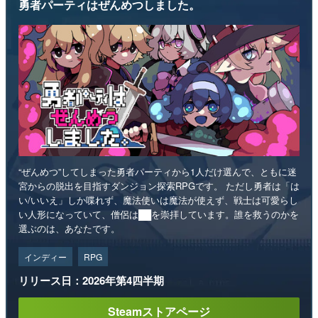
勇者パーティはぜんめつしました。
“ぜんめつ”してしまった勇者パーティから1人だけ選んで、ともに迷
宮からの脱出を目指すダンジョン探索RPGです。 ただし勇者は「は
い/いいえ」しか喋れず、魔法使いは魔法が使えず、戦士は可愛らし
い人形になっていて、僧侶は██を崇拝しています。誰を救うのかを
選ぶのは、あなたです。
インディー
RPG
リリース日：2026年第4四半期
Steamストアページ