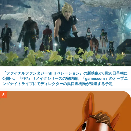
『ファイナルファンタジーⅦ リベレーション』の新映像が8月26日早朝に
公開へ。『FF7』リメイクシリーズの完結編、「gamescom」のオープニ
ングナイトライブにてディレクターの浜口直樹氏が登壇する予定
5