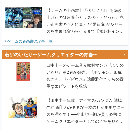
画書】
【ゲームの企画書】『ペルソナ3』を築き
上げたのは反骨心とリスペクトだった。赤
い企画書のもとに集った“愚連隊”がシリー
ズを生まれ変わらせるまで【橋野桂インタ
ビュー】
ゲームの企画書
の記事一覧
若ゲのいたり〜ゲームクリエイターの青春〜
田中圭一のゲーム業界取材マンガ『若ゲの
いたり』第2巻が発売。『ポケモン』田尻
智さん、『ゼビウス』遠藤雅伸さんらの貴
重なエピソードを収録
【田中圭一連載：アイマス/ガンダム 戦場
の絆 編】わがままな王様のわがままなニー
ズを満たす！──小山順一朗が貫く姿勢に、
ゲームクリエイターとしての矜持を見た
【若ゲのいたり最終回】