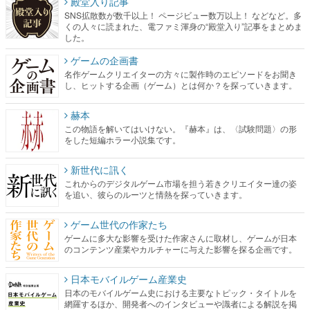
殿堂入り記事
SNS拡散数が数千以上！ ページビュー数万以上！ などなど。多
くの人々に読まれた、電ファミ渾身の“殿堂入り”記事をまとめま
した。
ゲームの企画書
名作ゲームクリエイターの方々に製作時のエピソードをお聞き
し、ヒットする企画（ゲーム）とは何か？を探っていきます。
赫本
この物語を解いてはいけない。『赫本』は、〈試験問題〉の形
をした短編ホラー小説集です。
新世代に訊く
これからのデジタルゲーム市場を担う若きクリエイター達の姿
を追い、彼らのルーツと情熱を探っていきます。
ゲーム世代の作家たち
ゲームに多大な影響を受けた作家さんに取材し、ゲームが日本
のコンテンツ産業やカルチャーに与えた影響を探る企画です。
日本モバイルゲーム産業史
日本のモバイルゲーム史における主要なトピック・タイトルを
網羅するほか、開発者へのインタビューや識者による解説を掲