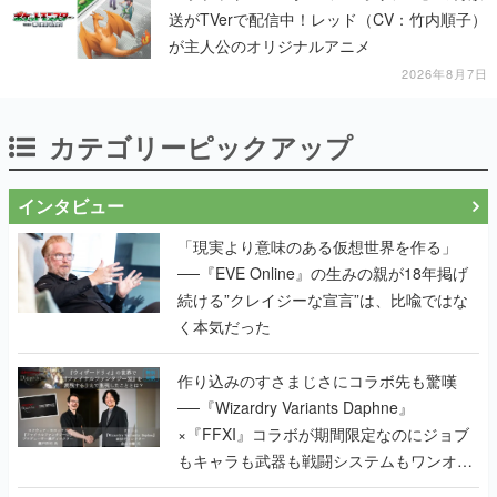
送がTVerで配信中！レッド（CV：竹内順子）
が主人公のオリジナルアニメ
2026年8月7日
カテゴリーピックアップ
インタビュー
「現実より意味のある仮想世界を作る」
──『EVE Online』の生みの親が18年掲げ
続ける”クレイジーな宣言”は、比喩ではな
く本気だった
作り込みのすさまじさにコラボ先も驚嘆
──『Wizardry Variants Daphne』
×『FFXI』コラボが期間限定なのにジョブ
もキャラも武器も戦闘システムもワンオフ
で作り込まれた理由を両ディレクターに聞