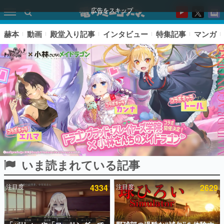
広告をスキップ
赫本
動画
殿堂入り記事
インタビュー
特集記事
マンガ
いま読まれている記事
ピックアップ
注目度
4334
注目度
2629
電ファミのいま読まれている記事ランキング
アプリセール情報