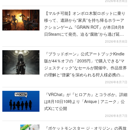
2026年8月8日
【マルチ可能】オンボロ木製ロボットに乗り
移って、遺跡から“家具”を持ち帰るホラーア
クションゲーム『GRAIN ROT』が本日8月8
日Steamにて発売。迫る“腐敗”から逃げ延
び、持ち帰った家具で基地を再建
2026年8月8日
『ブラッドボーン』公式アートブックKindle
版が44％オフの「2035円」で購入できる“マ
ジェスティック”なセールが開催中。作品世界
の理解と“啓蒙”を深められる狩人様必携の一
冊
2026年8月7日
『VRChat』が『ヒロアカ』とコラボか。詳細
は8月10日10時より「Anique | アニーク」公
式Xにて公開
2026年8月7日
『ポケットモンスター ジ・オリジン』の再放