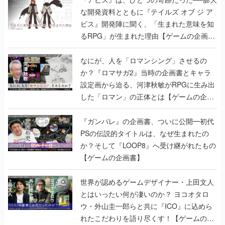
な開発資料とともに『テイルズ オブ ジ ア
ビス』開発陣に聞く、「生まれた意味を知
るRPG」が生まれた理由【ゲームの企画
書】
なにが、人を「ロマンシング」させるの
か？『ロマサガ2』当時の企画書とキャラ
設定画から迫る、河津秋敏がRPGに生み出
した「ロマン」の正体とは【ゲームの企画
書】
『ガンパレ』の企画書、ついに公開━初代
PSの伝説的タイトルは、なぜ生まれたの
か？そして『LOOP8』へ受け継がれたもの
【ゲームの企画書】
世界が認めるゲームデザイナー・上田文人
とはいったい何が凄いのか？ ヨコオタロ
ウ・外山圭一郎らと共に『ICO』に込めら
れたこだわりを語り尽くす！【ゲームの企