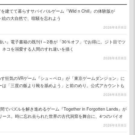
を建てて暮らすサバイバルゲーム『Wild n Chill』の体験版が
ット絵の大自然で、喧騒を忘れよう
2026年8月8日
強い』電子書籍の既刊1～2巻が「30％オフ」でお得に。ジト目でツ
、ネコを溺愛する人間のすれ違いを描く
2026年8月8日
わす狂気のVRゲーム『シュ～ペロ』が「東京ゲームダンジョン」に
ーは「三度の飯より靴を舐めよう」と前のめり。公式アカウントも
リースに向けて開発中
2026年8月8日
ズルを解き進めるゲーム『Together in Forgotten Lands』が
でリリース。時に忘れ去られた世界の古代洞窟を舞台に、4つのバイオ
出を目指す
2026年8月8日