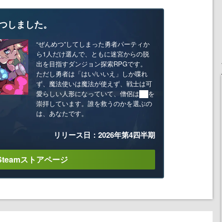
つしました。
“ぜんめつ”してしまった勇者パーティか
ら1人だけ選んで、ともに迷宮からの脱
出を目指すダンジョン探索RPGです。
ただし勇者は「はい/いいえ」しか喋れ
ず、魔法使いは魔法が使えず、戦士は可
愛らしい人形になっていて、僧侶は██を
崇拝しています。誰を救うのかを選ぶの
は、あなたです。
リリース日：2026年第4四半期
Steamストアページ