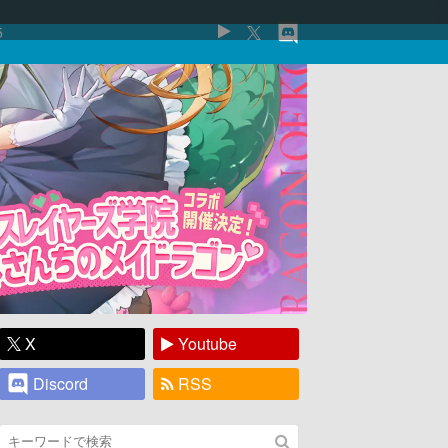
5
X
Youtube
Discord
RSS