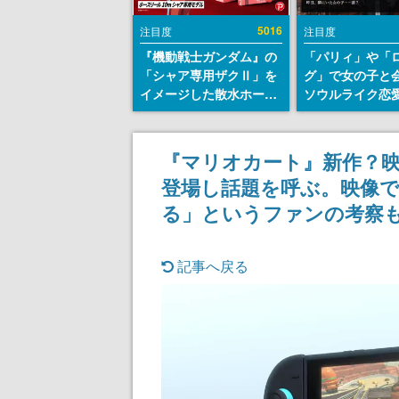
5016
注目度
注目度
『機動戦士ガンダム』の
「パリィ」や「
「シャア専用ザクⅡ」を
グ」で女の子と
イメージした散水ホース
ソウルライク恋
リールが予約開始。本体
『小早川さんは
にはシャアのパーソナル
イク』無料公開
マークやジオン公国軍の
失敗すると「YO
『マリオカート』新作？映像が「
エンブレム、型式番号な
DIED」
登場し話題を呼ぶ。映像で
どを配置
る」というファンの考察も
記事へ戻る