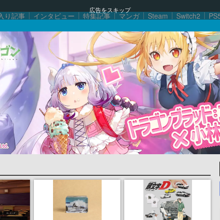
広告をスキップ
入り記事
インタビュー
特集記事
マンガ
Steam
Switch2
PS