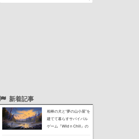
新着記事
相棒の犬と“夢の山小屋”を
建てて暮らすサバイバル
ゲーム『Wild n Chill』の
体験版がSteamで配信