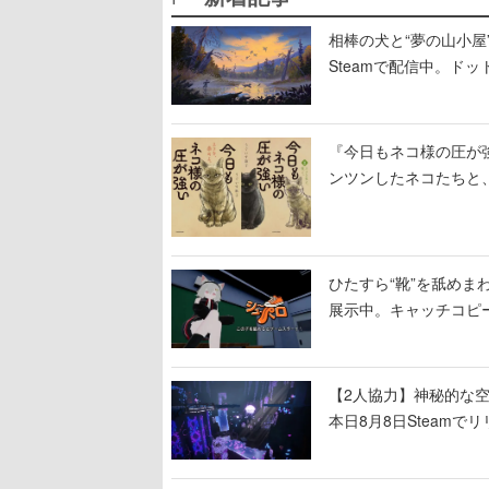
相棒の犬と“夢の山小屋”
Steamで配信中。ド
『今日もネコ様の圧が
ンツンしたネコたちと
ひたすら“靴”を舐めま
展示中。キャッチコピ
開設され、2026年リ
【2人協力】神秘的な空間でパ
本日8月8日Steam
ームを探索しながら脱