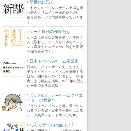
新世代に訊く
これからのデジタルゲーム市場を担
う若きクリエイター達の姿を追い、
彼らのルーツと情熱を探っていきま
す。
ゲーム世代の作家たち
ゲームに多大な影響を受けた作家さ
んに取材し、ゲームが日本のコンテ
ンツ産業やカルチャーに与えた影響
を探る企画です。
日本モバイルゲーム産業史
日本のモバイルゲーム史における主
要なトピック・タイトルを網羅する
ほか、開発者へのインタビューや識
者による解説を掲載。約20年の歴史
が一望できる決定版！
若ゲのいたり〜ゲームクリエ
イターの青春〜
『うつヌケ』『ペンと箸』等で知ら
れるマンガ家・田中圭一先生による
ゲーム業界レポートマンガです。
なんでゲームは面白い？
ゲーム開発者・hamatsu氏がゲーム