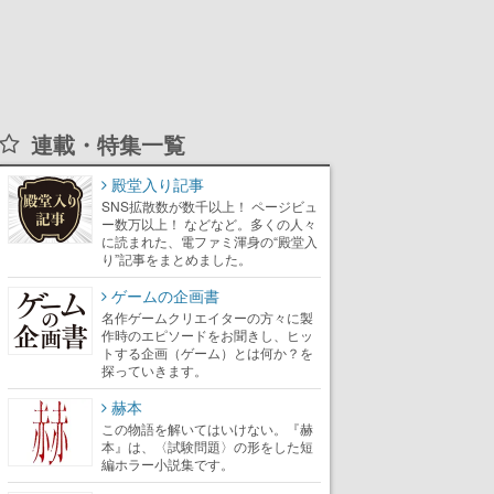
連載・特集一覧
殿堂入り記事
SNS拡散数が数千以上！ ページビュ
ー数万以上！ などなど。多くの人々
に読まれた、電ファミ渾身の“殿堂入
り”記事をまとめました。
ゲームの企画書
名作ゲームクリエイターの方々に製
作時のエピソードをお聞きし、ヒッ
トする企画（ゲーム）とは何か？を
探っていきます。
赫本
この物語を解いてはいけない。『赫
本』は、〈試験問題〉の形をした短
編ホラー小説集です。