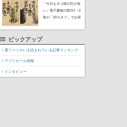
中。ドット絵の大自然
『今日もネコ様の圧が強
で、喧騒を忘れよう
い』電子書籍の既刊1～2
巻が「30％オフ」でお得
に。ジト目でツンツンし
たネコたちと、ネコを溺
愛する人間のすれ違いを
ピックアップ
描く
電ファミのいま読まれている記事ランキング
アプリセール情報
インタビュー