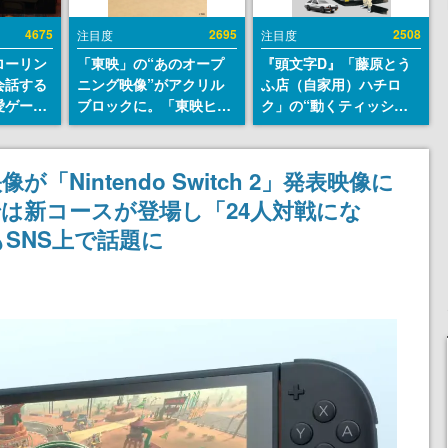
4675
2695
2508
注目度
注目度
ローリン
「東映」の“あのオープ
『頭文字D』「藤原とう
会話する
ニング映像”がアクリル
ふ店（自家用）ハチロ
愛ゲーム
ブロックに。「東映ヒス
ク」の“動くティッシュ
ソウルラ
トリカル グッズコレクシ
ケース”が買えるポップ
。返事に
ョン」が8月下旬より発
アップショップが開催
U
売
へ。マンガの舞台である
Nintendo Switch 2」発表映像に
群馬の「イオンモール高
は新コースが登場し「24人対戦にな
崎」にて、8月11日から8
月20日までの期間限定で
SNS上で話題に
開催予定