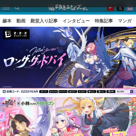
広告をスキップ
赫本
動画
殿堂入り記事
インタビュー
特集記事
マンガ
ピックアップ
電ファミのいま読まれている記事ランキング
アプリセール情報