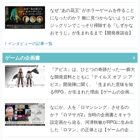
てみた
なぜ “あの花王” がホラーゲームを作ること
になったのか？ 敵に見つからないようにマ
ジックリンでこっそり掃除する『しずかな
おそうじ』が生まれるまで【開発座談会】
インタビュー
の記事一覧
ゲームの企画書
『アビス』は、ひとつの奇跡だった──膨大
な開発資料とともに『テイルズ オブ ジ ア
ビス』開発陣に聞く、「生まれた意味を知
るRPG」が生まれた理由【ゲームの企画
書】
なにが、人を「ロマンシング」させるの
か？『ロマサガ2』当時の企画書とキャラ
設定画から迫る、河津秋敏がRPGに生み出
した「ロマン」の正体とは【ゲームの企画
書】