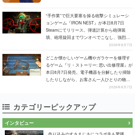
“手作業”で巨大要塞を操る砲撃シミュレーシ
ョンゲーム『IRON NEST』が本日8月7日
Steamにてリリース。弾道計算から砲弾装
填、砲塔旋回までワンオペでこなし、強烈な
一撃をブチかませるロマンある作品
2026年8月7日
どこか懐かしいゲーム機やガラケーを修理す
るゲーム『リ・ストーリー: 思い出修理屋』が
本日8月7日発売。電子機器を分解したり掃除
したりしながら、お客さん一人ひとりの物語
に耳を傾ける
2026年8月7日
カテゴリーピックアップ
インタビュー
作り込みのすさまじさにコラボ先も驚嘆