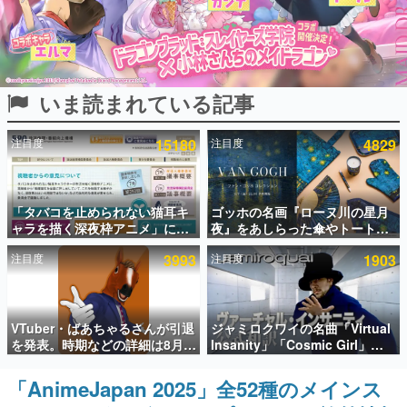
インタビュー
連載・特集一覧
いま読まれている記事
殿堂入り記事
SNS拡散数が数千以上！ ページビュー数万以上！ などな
ど。多くの人々に読まれた、電ファミ渾身の“殿堂入り”記
注目度
15180
注目度
4829
事をまとめました。
ゲームの企画書
名作ゲームクリエイターの方々に製作時のエピソードをお
聞きし、ヒットする企画（ゲーム）とは何か？を探ってい
「タバコを止められない猫耳キ
ゴッホの名画『ローヌ川の星月
きます。
ャラを描く深夜枠アニメ」に視
夜』をあしらった傘やトートバ
聴者の一部から批判意見。違法
ッグなどが登場。8月7日21時よ
赫本
注目度
3993
注目度
1903
薬物の使用と思しき描写も含め
り2日間限定で予約販売
この物語を解いてはいけない。『赫本』は、〈試験問題〉
て、BPOが議論を交わす
の形をした短編ホラー小説集です。
新世代に訊く
VTuber・ばあちゃるさんが引退
ジャミロクワイの名曲「Virtual
これからのデジタルゲーム市場を担う若きクリエイター達
を発表。時期などの詳細は8月9
Insanity」「Cosmic Girl」
の姿を追い、彼らのルーツと情熱を探っていきます。
日15時からの配信で説明
「Canned Heat」公式日本語字
幕付きMVがいきなり公開！
「AnimeJapan 2025」全52種のメインス
ゲーム世代の作家たち
「SUMMER SONIC 2026」での
ゲームに多大な影響を受けた作家さんに取材し、ゲームが