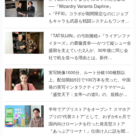
──『Wizardry Variants Daphne』
×『FFXI』コラボが期間限定なのにジョブ
もキャラも武器も戦闘システムもワンオフ
で作り込まれた理由を両ディレクターに聞
く
『TATSUJIN』の弓削雅稔×『ライデンファ
イターズ』の齋藤貴幸──かつて縦シュー全
盛期を支えていた2人が、30年後に同じ会
社で机を並べる理由とは。新作
『TATSUJIN EXTREME』で初タッグを組
んだレジェンド2人に訊く開発秘話
実写映像1000分、ルート分岐100種類以
上。配信開始5日で100万本を売った、中国
発の実写インタラクティブドラマゲーム
『盛世天下：女帝への道II』の、規模が違
うこだわりをプロデューサーに聞いた
半年でアプリストアをオープン？ スマホア
プリの“代替ストア”として、わずか6ヵ月で
国内向けローンチを行った発見型ストア
『あっぷアリーナ！』仕掛け人に話を聞い