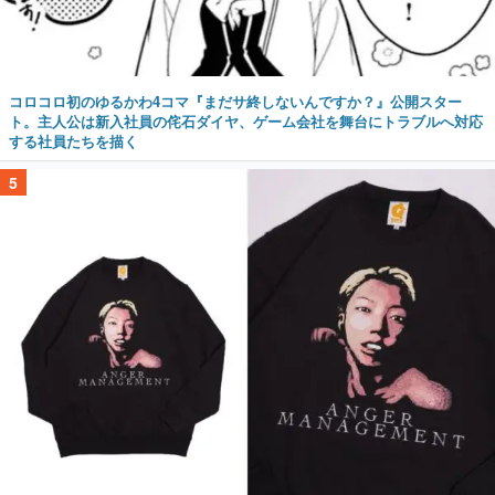
コロコロ初のゆるかわ4コマ『まだサ終しないんですか？』公開スター
ト。主人公は新入社員の侘石ダイヤ、ゲーム会社を舞台にトラブルへ対応
する社員たちを描く
5