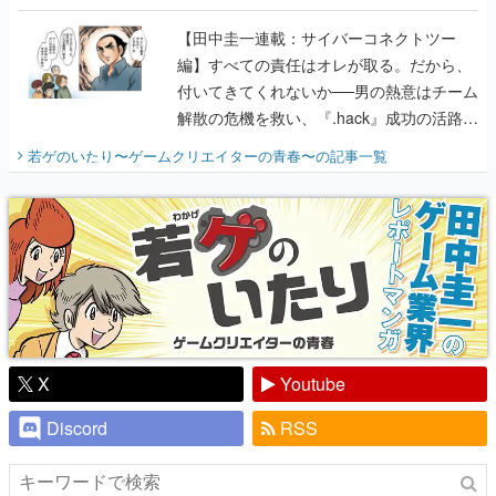
に行って、より理解を深めよう【PR】
【田中圭一連載：サイバーコネクトツー
編】すべての責任はオレが取る。だから、
付いてきてくれないか──男の熱意はチーム
解散の危機を救い、『.hack』成功の活路を
開く。業界の快男児・松山 洋に流れる血は
若ゲのいたり〜ゲームクリエイターの青春〜
の記事一覧
『少年ジャンプ』色だった【若ゲのいた
り】
X
Youtube
Discord
RSS