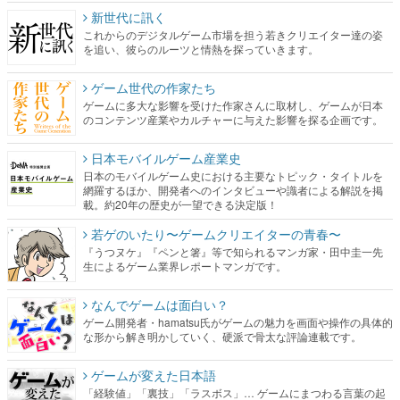
新世代に訊く
これからのデジタルゲーム市場を担う若きクリエイター達の姿
を追い、彼らのルーツと情熱を探っていきます。
ゲーム世代の作家たち
ゲームに多大な影響を受けた作家さんに取材し、ゲームが日本
のコンテンツ産業やカルチャーに与えた影響を探る企画です。
日本モバイルゲーム産業史
日本のモバイルゲーム史における主要なトピック・タイトルを
網羅するほか、開発者へのインタビューや識者による解説を掲
載。約20年の歴史が一望できる決定版！
若ゲのいたり〜ゲームクリエイターの青春〜
『うつヌケ』『ペンと箸』等で知られるマンガ家・田中圭一先
生によるゲーム業界レポートマンガです。
なんでゲームは面白い？
ゲーム開発者・hamatsu氏がゲームの魅力を画面や操作の具体的
な形から解き明かしていく、硬派で骨太な評論連載です。
ゲームが変えた日本語
「経験値」「裏技」「ラスボス」… ゲームにまつわる言葉の起