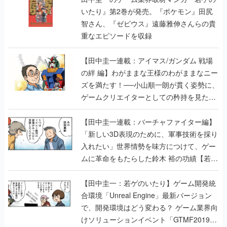
いたり』第2巻が発売。『ポケモン』田尻
智さん、『ゼビウス』遠藤雅伸さんらの貴
重なエピソードを収録
【田中圭一連載：アイマス/ガンダム 戦場
の絆 編】わがままな王様のわがままなニー
ズを満たす！──小山順一朗が貫く姿勢に、
ゲームクリエイターとしての矜持を見た
【若ゲのいたり最終回】
【田中圭一連載：バーチャファイター編】
「新しい3D表現のために、軍事技術を採り
入れたい」世界情勢を味方につけて、ゲー
ムに革命をもたらした鈴木 裕の功績【若ゲ
のいたり】
【田中圭一：若ゲのいたり】ゲーム開発統
合環境「Unreal Engine」最新バージョン
で、開発環境はどう変わる？ ゲーム業界向
けソリューションイベント「GTMF2019」