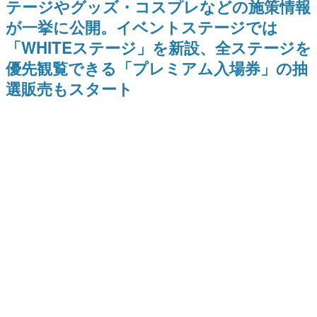
テージやグッズ・コスプレなどの施策情報
9年ぶりとなる日本公演を記念し
日本のコンテンツ産業やカルチャーに与えた影響を探る企
て
が一挙に公開。イベントステージでは
画です。
「WHITEステージ」を新設、全ステージを
日本モバイルゲーム産業史
日本のモバイルゲーム史における主要なトピック・タイト
優先観覧できる「プレミアム入場券」の抽
ルを網羅するほか、開発者へのインタビューや識者による
解説を掲載。約20年の歴史が一望できる決定版！
選販売もスタート
若ゲのいたり〜ゲームクリエイターの青春〜
『うつヌケ』『ペンと箸』等で知られるマンガ家・田中圭
一先生によるゲーム業界レポートマンガです。
なんでゲームは面白い？
ゲーム開発者・hamatsu氏がゲームの魅力を画面や操作の
具体的な形から解き明かしていく、硬派で骨太な評論連載
です。
ゲームが変えた日本語
「経験値」「裏技」「ラスボス」… ゲームにまつわる言葉
の起源や用法の変遷を、コンピューター文化史研究家・タ
イニーP氏が徹底調査。
カテゴリ
特集記事