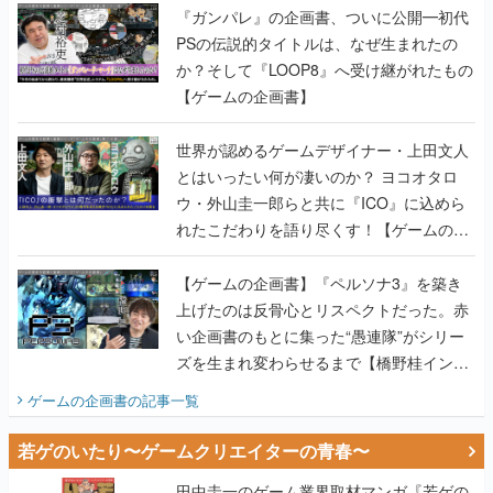
『ガンパレ』の企画書、ついに公開━初代
PSの伝説的タイトルは、なぜ生まれたの
か？そして『LOOP8』へ受け継がれたもの
【ゲームの企画書】
世界が認めるゲームデザイナー・上田文人
とはいったい何が凄いのか？ ヨコオタロ
ウ・外山圭一郎らと共に『ICO』に込めら
れたこだわりを語り尽くす！【ゲームの企
画書】
【ゲームの企画書】『ペルソナ3』を築き
上げたのは反骨心とリスペクトだった。赤
い企画書のもとに集った“愚連隊”がシリー
ズを生まれ変わらせるまで【橋野桂インタ
ビュー】
ゲームの企画書
の記事一覧
若ゲのいたり〜ゲームクリエイターの青春〜
田中圭一のゲーム業界取材マンガ『若ゲの