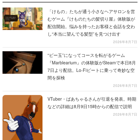
「けもの」たちが通う小さなヘアサロンを営
むゲーム『けものたちの髪切り屋』体験版が
配信開始。悩みを持ったお客様と会話を交わ
し“本当に望んでる髪型”を見つけ出す
2026年8月7日
“ビー玉”になってコースを転がるゲーム
『Marblearium』の体験版がSteamで本日8月
7日より配信。Lo-Fiビートに乗って奇妙な空
間を探検
2026年8月7日
VTuber・ばあちゃるさんが引退を発表。時期
などの詳細は8月9日15時からの配信で説明
2026年8月7日