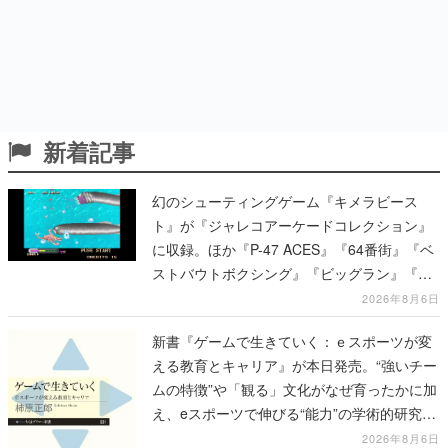
新着記事
幻のシューティングゲーム『キメラビース
ト』が『ジャレコアーケードコレクション』
に収録。ほか『P-47 ACES』『64番街』『ベ
ストバウトボクシング』『ビッグラン』『サ
イキック5』『ピンボ』など、新たに12タイ
2026年8月6日
トルの収録が発表
新書『ゲームで生きていく：ｅスポーツが変
える教育とキャリア』が本日発売。“強いチー
ムの特徴”や「観る」文化がなぜ育ったかに加
え、eスポーツで伸びる“能力”の学術的研究も
語られる
2026年8月6日