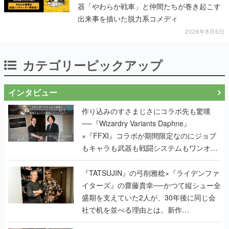
器「やわらか戦車」と仲間たちが巻き起こす
出来事を描いた脱力系コメディ
2026年8月6日
カテゴリーピックアップ
インタビュー
作り込みのすさまじさにコラボ先も驚嘆
──『Wizardry Variants Daphne』
×『FFXI』コラボが期間限定なのにジョブ
もキャラも武器も戦闘システムもワンオフ
で作り込まれた理由を両ディレクターに聞
く
『TATSUJIN』の弓削雅稔×『ライデンファ
イターズ』の齋藤貴幸──かつて縦シュー全
盛期を支えていた2人が、30年後に同じ会
社で机を並べる理由とは。新作
『TATSUJIN EXTREME』で初タッグを組