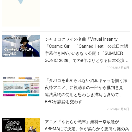
ジャミロクワイの名曲「Virtual Insanity」
「Cosmic Girl」「Canned Heat」公式日本語
字幕付きMVがいきなり公開！「SUMMER
SONIC 2026」での9年ぶりとなる日本公演を
記念して
2026年8月6日
「タバコを止められない猫耳キャラを描く深
夜枠アニメ」に視聴者の一部から批判意見。
違法薬物の使用と思わしき描写も含めて、
BPOが議論を交わす
2026年8月6日
アニメ『やわらか戦車』無料一挙放送が
ABEMAにて決定。体が柔らかく臆病な謎の兵