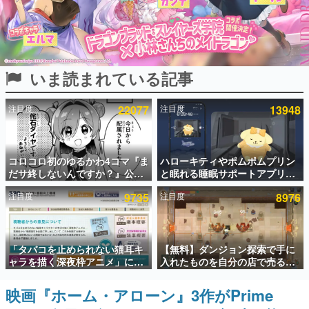
インタビュー
連載・特集一覧
いま読まれている記事
殿堂入り記事
SNS拡散数が数千以上！ ページビュー数万以上！ などな
ど。多くの人々に読まれた、電ファミ渾身の“殿堂入り”記
注目度
22077
注目度
13948
事をまとめました。
ゲームの企画書
名作ゲームクリエイターの方々に製作時のエピソードをお
聞きし、ヒットする企画（ゲーム）とは何か？を探ってい
コロコロ初のゆるかわ4コマ『ま
ハローキティやポムポムプリン
きます。
だサ終しないんですか？』公開
と眠れる睡眠サポートアプリ
スタート。主人公は新入社員の
『ゆめたび』が配信中。キャラ
赫本
注目度
9735
注目度
8976
侘石ダイヤ、ゲーム会社を舞台
ごとのASMRや目覚ましアラー
この物語を解いてはいけない。『赫本』は、〈試験問題〉
にトラブルへ対応する社員たち
ムも搭載
の形をした短編ホラー小説集です。
を描く
新世代に訊く
「タバコを止められない猫耳キ
【無料】ダンジョン探索で手に
これからのデジタルゲーム市場を担う若きクリエイター達
ャラを描く深夜枠アニメ」に視
入れたものを自分の店で売るゲ
の姿を追い、彼らのルーツと情熱を探っていきます。
聴者の一部から批判意見。違法
ーム『Moonlighter』がSteam
薬物の使用と思わしき描写も含
にて無料配布中！続編
映画『ホーム・アローン』3作がPrime
ゲーム世代の作家たち
めて、BPOが議論を交わす
『Moonlighter 2』の9月2日正
ゲームに多大な影響を受けた作家さんに取材し、ゲームが