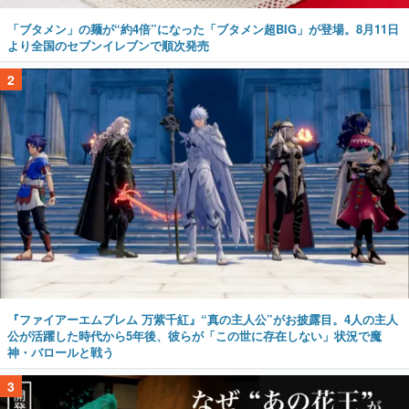
「ブタメン」の麺が“約4倍”になった「ブタメン超BIG」が登場。8月11日
より全国のセブンイレブンで順次発売
2
『ファイアーエムブレム 万紫千紅』“真の主人公”がお披露目。4人の主人
公が活躍した時代から5年後、彼らが「この世に存在しない」状況で魔
神・バロールと戦う
3