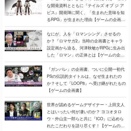
な開発資料とともに『テイルズ オブ ジ ア
ビス』開発陣に聞く、「生まれた意味を知
るRPG」が生まれた理由【ゲームの企画
書】
なにが、人を「ロマンシング」させるの
か？『ロマサガ2』当時の企画書とキャラ
設定画から迫る、河津秋敏がRPGに生み出
した「ロマン」の正体とは【ゲームの企画
書】
『ガンパレ』の企画書、ついに公開━初代
PSの伝説的タイトルは、なぜ生まれたの
か？そして『LOOP8』へ受け継がれたもの
【ゲームの企画書】
世界が認めるゲームデザイナー・上田文人
とはいったい何が凄いのか？ ヨコオタロ
ウ・外山圭一郎らと共に『ICO』に込めら
れたこだわりを語り尽くす！【ゲームの企