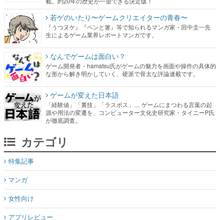
載。約20年の歴史が一望できる決定版！
若ゲのいたり〜ゲームクリエイターの青春〜
『うつヌケ』『ペンと箸』等で知られるマンガ家・田中圭一先
生によるゲーム業界レポートマンガです。
なんでゲームは面白い？
ゲーム開発者・hamatsu氏がゲームの魅力を画面や操作の具体的
な形から解き明かしていく、硬派で骨太な評論連載です。
ゲームが変えた日本語
「経験値」「裏技」「ラスボス」… ゲームにまつわる言葉の起
源や用法の変遷を、コンピューター文化史研究家・タイニーP氏
が徹底調査。
カテゴリ
特集記事
マンガ
女性向け
アプリレビュー