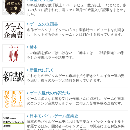
SNS拡散数が数千以上！ ページビュー数万以上！ などなど。多
くの人々に読まれた、電ファミ渾身の“殿堂入り”記事をまとめま
した。
ゲームの企画書
名作ゲームクリエイターの方々に製作時のエピソードをお聞き
し、ヒットする企画（ゲーム）とは何か？を探っていきます。
赫本
この物語を解いてはいけない。『赫本』は、〈試験問題〉の形
をした短編ホラー小説集です。
新世代に訊く
これからのデジタルゲーム市場を担う若きクリエイター達の姿
を追い、彼らのルーツと情熱を探っていきます。
ゲーム世代の作家たち
ゲームに多大な影響を受けた作家さんに取材し、ゲームが日本
のコンテンツ産業やカルチャーに与えた影響を探る企画です。
日本モバイルゲーム産業史
日本のモバイルゲーム史における主要なトピック・タイトルを
網羅するほか、開発者へのインタビューや識者による解説を掲