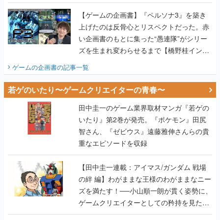
画書】
【ゲームの企画書】『ペルソナ3』を築き
上げたのは反骨心とリスペクトだった。赤
い企画書のもとに集った“愚連隊”がシリー
ズを生まれ変わらせるまで【橋野桂インタ
ビュー】
ゲームの企画書
の記事一覧
若ゲのいたり〜ゲームクリエイターの青春〜
田中圭一のゲーム業界取材マンガ『若ゲの
いたり』第2巻が発売。『ポケモン』田尻
智さん、『ゼビウス』遠藤雅伸さんらの貴
重なエピソードを収録
【田中圭一連載：アイマス/ガンダム 戦場
の絆 編】わがままな王様のわがままなニー
ズを満たす！──小山順一朗が貫く姿勢に、
ゲームクリエイターとしての矜持を見た
【若ゲのいたり最終回】