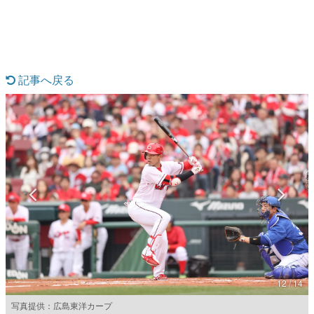
マンガ
女性向け
アプリレビュー
記事へ戻る
その他
電ファミニコゲーマーとは？
運営：株式会社マレ
12 / 14
写真提供：広島東洋カープ