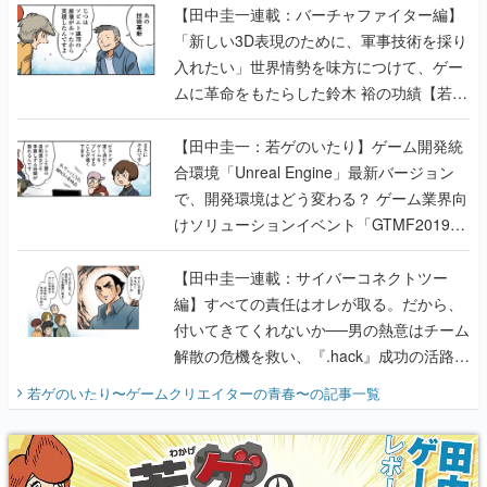
【田中圭一連載：バーチャファイター編】
「新しい3D表現のために、軍事技術を採り
入れたい」世界情勢を味方につけて、ゲー
ムに革命をもたらした鈴木 裕の功績【若ゲ
のいたり】
【田中圭一：若ゲのいたり】ゲーム開発統
合環境「Unreal Engine」最新バージョン
で、開発環境はどう変わる？ ゲーム業界向
けソリューションイベント「GTMF2019」
に行って、より理解を深めよう【PR】
【田中圭一連載：サイバーコネクトツー
編】すべての責任はオレが取る。だから、
付いてきてくれないか──男の熱意はチーム
解散の危機を救い、『.hack』成功の活路を
開く。業界の快男児・松山 洋に流れる血は
若ゲのいたり〜ゲームクリエイターの青春〜
の記事一覧
『少年ジャンプ』色だった【若ゲのいた
り】