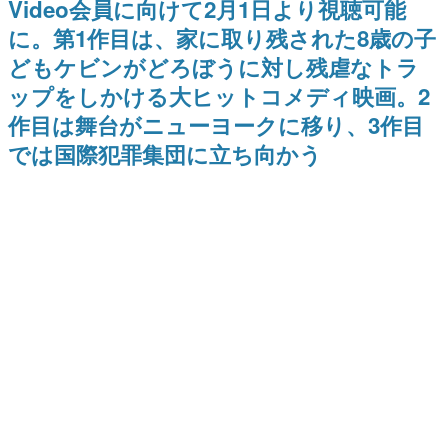
Video会員に向けて2月1日より視聴可能
式リリースを記念したキャンペ
日本のコンテンツ産業やカルチャーに与えた影響を探る企
ーン
に。第1作目は、家に取り残された8歳の子
画です。
どもケビンがどろぼうに対し残虐なトラ
日本モバイルゲーム産業史
日本のモバイルゲーム史における主要なトピック・タイト
ップをしかける大ヒットコメディ映画。2
ルを網羅するほか、開発者へのインタビューや識者による
解説を掲載。約20年の歴史が一望できる決定版！
作目は舞台がニューヨークに移り、3作目
若ゲのいたり〜ゲームクリエイターの青春〜
では国際犯罪集団に立ち向かう
『うつヌケ』『ペンと箸』等で知られるマンガ家・田中圭
一先生によるゲーム業界レポートマンガです。
なんでゲームは面白い？
ゲーム開発者・hamatsu氏がゲームの魅力を画面や操作の
具体的な形から解き明かしていく、硬派で骨太な評論連載
です。
ゲームが変えた日本語
「経験値」「裏技」「ラスボス」… ゲームにまつわる言葉
の起源や用法の変遷を、コンピューター文化史研究家・タ
イニーP氏が徹底調査。
カテゴリ
特集記事