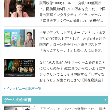
んだレジェンド2人に訊く開発秘話
実写映像1000分、ルート分岐100種類以
上。配信開始5日で100万本を売った、中国
発の実写インタラクティブドラマゲーム
『盛世天下：女帝への道II』の、規模が違
うこだわりをプロデューサーに聞いた
半年でアプリストアをオープン？ スマホア
プリの“代替ストア”として、わずか6ヵ月で
国内向けローンチを行った発見型ストア
『あっぷアリーナ！』仕掛け人に話を聞い
てみた
なぜ “あの花王” がホラーゲームを作ること
になったのか？ 敵に見つからないようにマ
ジックリンでこっそり掃除する『しずかな
おそうじ』が生まれるまで【開発座談会】
インタビュー
の記事一覧
ゲームの企画書
『アビス』は、ひとつの奇跡だった──膨大