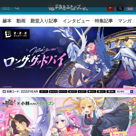
広告をスキップ
赫本
動画
殿堂入り記事
インタビュー
特集記事
マンガ
ピックアップ
電ファミのいま読まれている記事ランキング
アプリセール情報