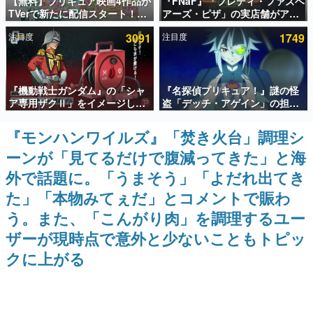
【無料】プリキュア映画4作品が
『FNaF』「フレディ・ファズベ
TVerで新たに配信スタート！な
アーズ・ピザ」の実店舗がアメ
インタビュー
んと2018年～2024年の映画ほぼ
リカの商業施設「American
注目度
3091
注目度
1749
すべてが見放題に、ぶっちゃけ
Dream」に2027年オープン！
連載・特集一覧
ありえないラインナップ
ScottGamesとの共同開発、食
事だけでなくステージショーや
没入型のホラー体験も楽しめる
殿堂入り記事
『機動戦士ガンダム』の「シャ
『名探偵プリキュア！』謎の怪
SNS拡散数が数千以上！ ページビュー数万以上！ などな
ど。多くの人々に読まれた、電ファミ渾身の“殿堂入り”記
ア専用ザクⅡ」をイメージした
盗「デッチ・アゲイン」の担当
事をまとめました。
散水ホースリールが予約開始。
キャストは天﨑滉平さんと判
本体にはシャアのパーソナルマ
明。『Re:ゼロから始める異世
『モンハンワイルズ』「焚き火台」調理シ
ゲームの企画書
ークやジオン公国軍のエンブレ
界生活』オットー役、『ヒプノ
名作ゲームクリエイターの方々に製作時のエピソードをお
ーンが「見てるだけで腹減ってきた」と海
ム、型式番号などを配置
シスマイク』山田三郎役など
聞きし、ヒットする企画（ゲーム）とは何か？を探ってい
きます。
外で話題に。「うまそう」「よだれ出てき
赫本
た」「本物みてぇだ」とコメントで賑わ
この物語を解いてはいけない。『赫本』は、〈試験問題〉
う。また、「こんがり肉」を調理するユー
の形をした短編ホラー小説集です。
ザーが現時点で意外と少ないこともトピッ
新世代に訊く
クに上がる
これからのデジタルゲーム市場を担う若きクリエイター達
の姿を追い、彼らのルーツと情熱を探っていきます。
ゲーム世代の作家たち
ゲームに多大な影響を受けた作家さんに取材し、ゲームが