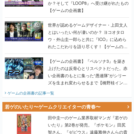
か？そして『LOOP8』へ受け継がれたもの
【ゲームの企画書】
世界が認めるゲームデザイナー・上田文人
とはいったい何が凄いのか？ ヨコオタロ
ウ・外山圭一郎らと共に『ICO』に込めら
れたこだわりを語り尽くす！【ゲームの企
画書】
【ゲームの企画書】『ペルソナ3』を築き
上げたのは反骨心とリスペクトだった。赤
い企画書のもとに集った“愚連隊”がシリー
ズを生まれ変わらせるまで【橋野桂インタ
ビュー】
ゲームの企画書
の記事一覧
若ゲのいたり〜ゲームクリエイターの青春〜
田中圭一のゲーム業界取材マンガ『若ゲの
いたり』第2巻が発売。『ポケモン』田尻
智さん、『ゼビウス』遠藤雅伸さんらの貴