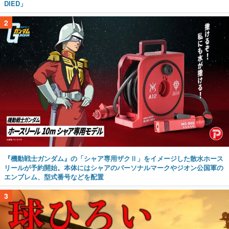
DIED」
2
『機動戦士ガンダム』の「シャア専用ザクⅡ」をイメージした散水ホース
リールが予約開始。本体にはシャアのパーソナルマークやジオン公国軍の
エンブレム、型式番号などを配置
3