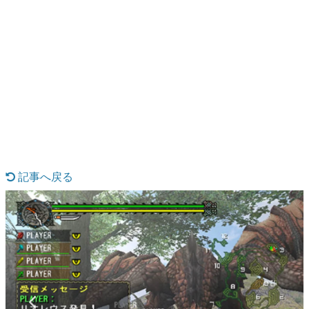
日本のコンテンツ産業やカルチャーに与えた影響を探る企
画です。
日本モバイルゲーム産業史
日本のモバイルゲーム史における主要なトピック・タイト
ルを網羅するほか、開発者へのインタビューや識者による
解説を掲載。約20年の歴史が一望できる決定版！
若ゲのいたり〜ゲームクリエイターの青春〜
『うつヌケ』『ペンと箸』等で知られるマンガ家・田中圭
一先生によるゲーム業界レポートマンガです。
なんでゲームは面白い？
ゲーム開発者・hamatsu氏がゲームの魅力を画面や操作の
記事へ戻る
具体的な形から解き明かしていく、硬派で骨太な評論連載
です。
ゲームが変えた日本語
「経験値」「裏技」「ラスボス」… ゲームにまつわる言葉
の起源や用法の変遷を、コンピューター文化史研究家・タ
イニーP氏が徹底調査。
カテゴリ
特集記事