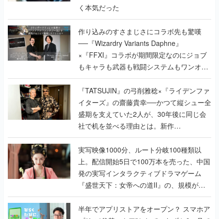
く本気だった
作り込みのすさまじさにコラボ先も驚嘆
──『Wizardry Variants Daphne』
×『FFXI』コラボが期間限定なのにジョブ
もキャラも武器も戦闘システムもワンオフ
で作り込まれた理由を両ディレクターに聞
く
『TATSUJIN』の弓削雅稔×『ライデンファ
イターズ』の齋藤貴幸──かつて縦シュー全
盛期を支えていた2人が、30年後に同じ会
社で机を並べる理由とは。新作
『TATSUJIN EXTREME』で初タッグを組
んだレジェンド2人に訊く開発秘話
実写映像1000分、ルート分岐100種類以
上。配信開始5日で100万本を売った、中国
発の実写インタラクティブドラマゲーム
『盛世天下：女帝への道II』の、規模が違
うこだわりをプロデューサーに聞いた
半年でアプリストアをオープン？ スマホア