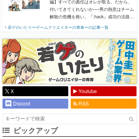
編】すべての責任はオレが取る。だから、
付いてきてくれないか──男の熱意はチーム
解散の危機を救い、『.hack』成功の活路を
開く。業界の快男児・松山 洋に流れる血は
若ゲのいたり〜ゲームクリエイターの青春〜
の記事一覧
『少年ジャンプ』色だった【若ゲのいた
り】
X
Youtube
Discord
RSS
ピックアップ