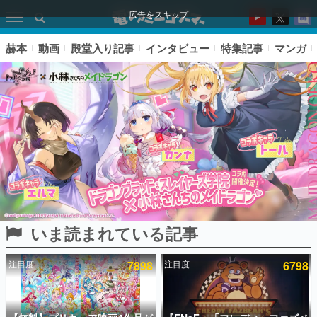
広告をスキップ
赫本
動画
殿堂入り記事
インタビュー
特集記事
マンガ
いま読まれている記事
ピックアップ
注目度
7898
注目度
6798
電ファミのいま読まれている記事ランキング
アプリセール情報