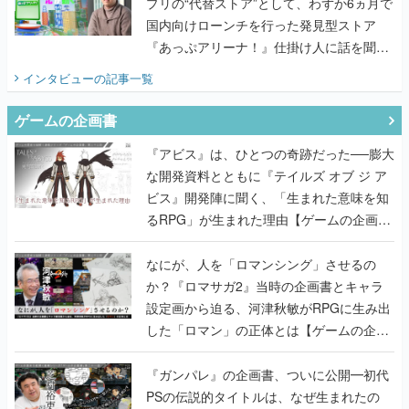
プリの“代替ストア”として、わずか6ヵ月で
国内向けローンチを行った発見型ストア
『あっぷアリーナ！』仕掛け人に話を聞い
てみた
インタビュー
の記事一覧
ゲームの企画書
『アビス』は、ひとつの奇跡だった──膨大
な開発資料とともに『テイルズ オブ ジ ア
ビス』開発陣に聞く、「生まれた意味を知
るRPG」が生まれた理由【ゲームの企画
書】
なにが、人を「ロマンシング」させるの
か？『ロマサガ2』当時の企画書とキャラ
設定画から迫る、河津秋敏がRPGに生み出
した「ロマン」の正体とは【ゲームの企画
書】
『ガンパレ』の企画書、ついに公開━初代
PSの伝説的タイトルは、なぜ生まれたの