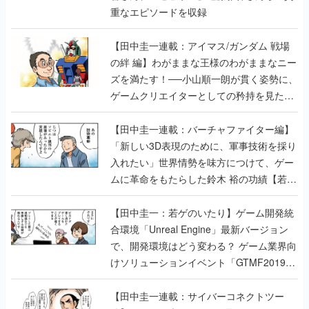
重なエピソードを収録
【田中圭一連載：アイマス/ガンダム 戦場
の絆 編】わがままな王様のわがままなニー
ズを満たす！──小山順一朗が貫く姿勢に、
ゲームクリエイターとしての矜持を見た
【若ゲのいたり最終回】
【田中圭一連載：バーチャファイター編】
「新しい3D表現のために、軍事技術を採り
入れたい」世界情勢を味方につけて、ゲー
ムに革命をもたらした鈴木 裕の功績【若ゲ
のいたり】
【田中圭一：若ゲのいたり】ゲーム開発統
合環境「Unreal Engine」最新バージョン
で、開発環境はどう変わる？ ゲーム業界向
けソリューションイベント「GTMF2019」
に行って、より理解を深めよう【PR】
【田中圭一連載：サイバーコネクトツー