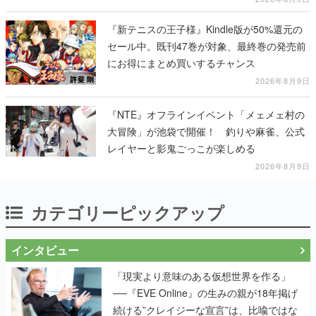
る
『新テニスの王子様』Kindle版が50%還元の
セール中。既刊47巻が対象、最終巻の発売前
にお得にまとめ買いするチャンス
2026年8月9日
『NTE』オフラインイベント「メェメェ村の
大冒険」が池袋で開催！ 釣りや麻雀、公式
レイヤーと影鬼ごっこが楽しめる
2026年8月9日
カテゴリーピックアップ
インタビュー
「現実より意味のある仮想世界を作る」
──『EVE Online』の生みの親が18年掲げ
続ける”クレイジーな宣言”は、比喩ではな