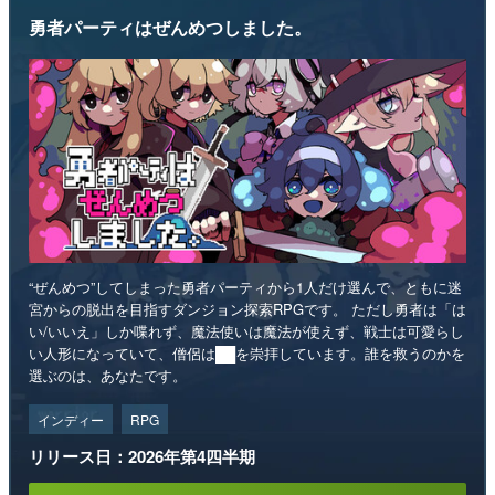
勇者パーティはぜんめつしました。
“ぜんめつ”してしまった勇者パーティから1人だけ選んで、ともに迷
宮からの脱出を目指すダンジョン探索RPGです。 ただし勇者は「は
い/いいえ」しか喋れず、魔法使いは魔法が使えず、戦士は可愛らし
い人形になっていて、僧侶は██を崇拝しています。誰を救うのかを
選ぶのは、あなたです。
インディー
RPG
リリース日：2026年第4四半期