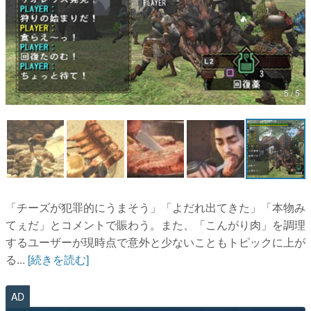
マンガ
女性向け
アプリレビュー
5 / 5
その他
電ファミニコゲーマーとは？
運営：株式会社マレ
「チーズが犯罪的にうまそう」「よだれ出てきた」「本物み
てぇだ」とコメントで賑わう。また、「こんがり肉」を調理
するユーザーが現時点で意外と少ないこともトピックに上が
る...
[続きを読む]
AD