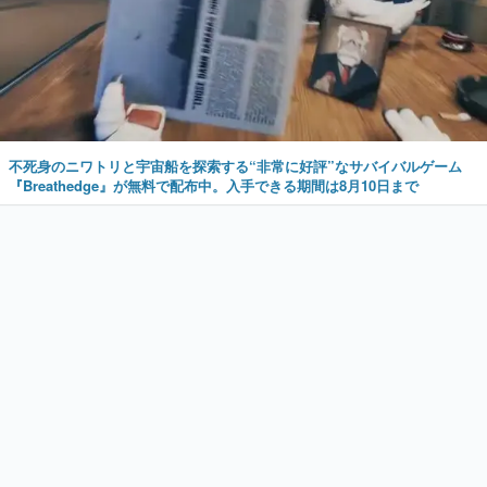
不死身のニワトリと宇宙船を探索する“非常に好評”なサバイバルゲーム
『Breathedge』が無料で配布中。入手できる期間は8月10日まで