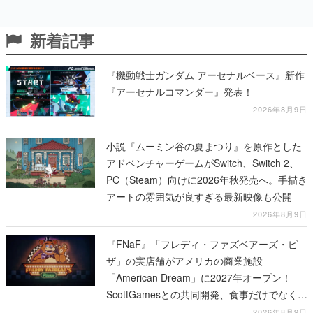
新着記事
『機動戦士ガンダム アーセナルベース』新作
『アーセナルコマンダー』発表！
2026年8月9日
小説『ムーミン谷の夏まつり』を原作とした
アドベンチャーゲームがSwitch、Switch 2、
PC（Steam）向けに2026年秋発売へ。手描き
アートの雰囲気が良すぎる最新映像も公開
2026年8月9日
『FNaF』「フレディ・ファズベアーズ・ピ
ザ」の実店舗がアメリカの商業施設
「American Dream」に2027年オープン！
ScottGamesとの共同開発、食事だけでなくス
テージショーや没入型のホラー体験も楽しめ
2026年8月9日