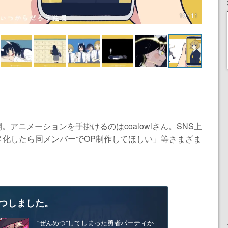
10 / 11
。アニメーションを手掛けるのはcoalowlさん。SNS上
メ化したら同メンバーでOP制作してほしい」等さまざま
つしました。
“ぜんめつ”してしまった勇者パーティか