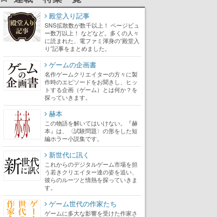
殿堂入り記事
SNS拡散数が数千以上！ ページビュ
ー数万以上！ などなど。多くの人々
に読まれた、電ファミ渾身の“殿堂入
り”記事をまとめました。
ゲームの企画書
名作ゲームクリエイターの方々に製
作時のエピソードをお聞きし、ヒッ
トする企画（ゲーム）とは何か？を
探っていきます。
赫本
この物語を解いてはいけない。『赫
本』は、〈試験問題〉の形をした短
編ホラー小説集です。
新世代に訊く
これからのデジタルゲーム市場を担
う若きクリエイター達の姿を追い、
彼らのルーツと情熱を探っていきま
す。
ゲーム世代の作家たち
ゲームに多大な影響を受けた作家さ