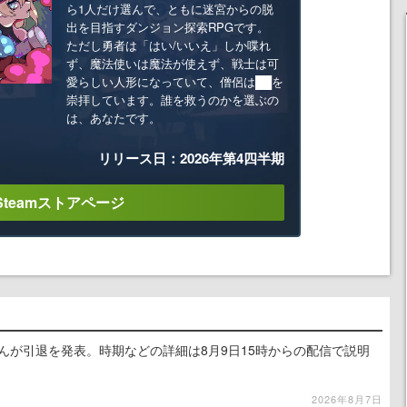
ら1人だけ選んで、ともに迷宮からの脱
出を目指すダンジョン探索RPGです。
ただし勇者は「はい/いいえ」しか喋れ
ず、魔法使いは魔法が使えず、戦士は可
愛らしい人形になっていて、僧侶は██を
崇拝しています。誰を救うのかを選ぶの
は、あなたです。
リリース日：2026年第4四半期
Steamストアページ
るさんが引退を発表。時期などの詳細は8月9日15時からの配信で説明
2026年8月7日