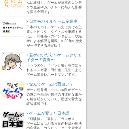
んに取材し、ゲームが日本のコンテ
ンツ産業やカルチャーに与えた影響
を探る企画です。
日本モバイルゲーム産業史
日本のモバイルゲーム史における主
要なトピック・タイトルを網羅する
ほか、開発者へのインタビューや識
者による解説を掲載。約20年の歴史
が一望できる決定版！
若ゲのいたり〜ゲームクリエ
イターの青春〜
『うつヌケ』『ペンと箸』等で知ら
れるマンガ家・田中圭一先生による
ゲーム業界レポートマンガです。
なんでゲームは面白い？
ゲーム開発者・hamatsu氏がゲーム
の魅力を画面や操作の具体的な形か
ら解き明かしていく、硬派で骨太な
評論連載です。
ゲームが変えた日本語
「経験値」「裏技」「ラスボス」…
ゲームにまつわる言葉の起源や用法
の変遷を、コンピューター文化史研