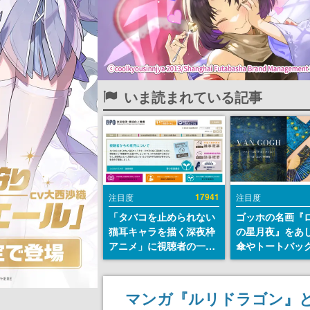
いま読まれている記事
17941
注目度
注目度
「タバコを止められない
ゴッホの名画『
猫耳キャラを描く深夜枠
の星月夜』をあ
アニメ」に視聴者の一部
傘やトートバッ
から批判意見。違法薬物
登場。8月7日21
の使用と思しき描写も含
日間限定で予約
めて、BPOが議論を交わ
マンガ『ルリドラゴン』
す