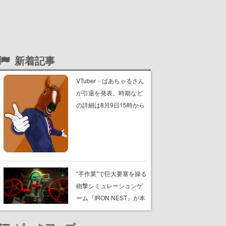
新着記事
VTuber・ばあちゃるさん
が引退を発表。時期など
の詳細は8月9日15時から
の配信で説明
“手作業”で巨大要塞を操る
砲撃シミュレーションゲ
ーム『IRON NEST』が本
日8月7日Steamにてリリ
ース。弾道計算から砲弾