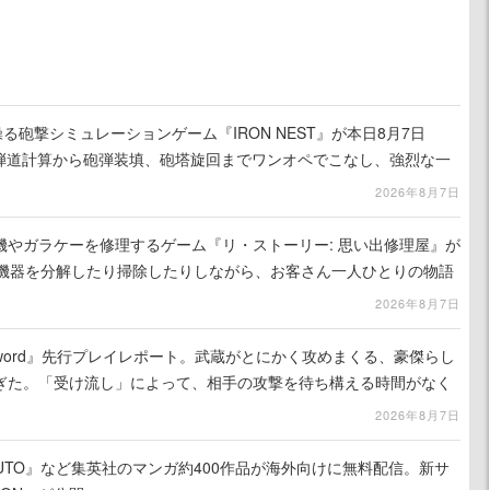
る砲撃シミュレーションゲーム『IRON NEST』が本日8月7日
。弾道計算から砲弾装填、砲塔旋回までワンオペでこなし、強烈な一
ンある作品
2026年8月7日
機やガラケーを修理するゲーム『リ・ストーリー: 思い出修理屋』が
子機器を分解したり掃除したりしながら、お客さん一人ひとりの物語
2026年8月7日
the Sword』先行プレイレポート。武蔵がとにかく攻めまくる、豪傑らし
ぎた。「受け流し」によって、相手の攻撃を待ち構える時間がなく
2026年8月7日
UTO』など集英社のマンガ約400作品が海外向けに無料配信。新サ