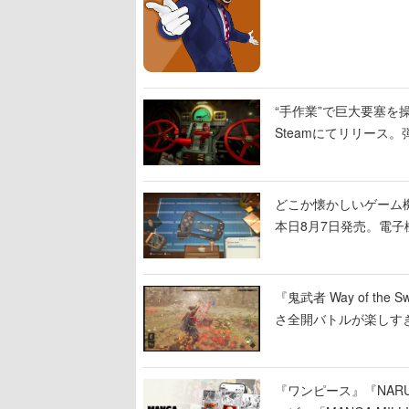
“手作業”で巨大要塞を操
Steamにてリリース
撃をブチかませるロマ
どこか懐かしいゲーム
本日8月7日発売。電
に耳を傾ける
『鬼武者 Way of 
さ全開バトルが楽しす
なって超爽快
『ワンピース』『NAR