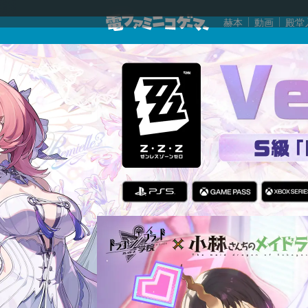
赫本
動画
殿堂