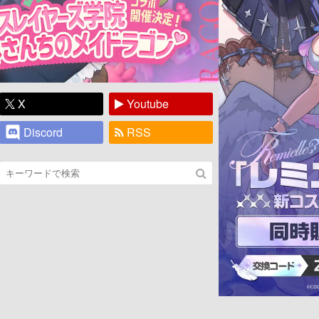
X
Youtube
Discord
RSS