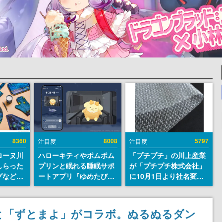
8360
8008
5797
注目度
注目度
ローヌ川
ハローキティやポムポム
「プチプチ」の川上産業
しらった
プリンと眠れる睡眠サポ
が「プチプチ株式会社」
グなどが
ートアプリ『ゆめたび』
に10月1日より社名変更
時より2
が配信中。キャラごとの
へ。創業58年で初めての
販売
ASMRや目覚ましアラー
変更で、“プチッ”と鳴る
ムも搭載
おなじみの緩衝材が会社
と「ずとまよ」がコラボ。ぬるぬるダン
の名前に