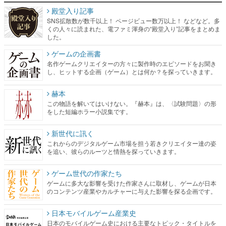
殿堂入り記事
SNS拡散数が数千以上！ ページビュー数万以上！ などなど。多
くの人々に読まれた、電ファミ渾身の“殿堂入り”記事をまとめま
した。
ゲームの企画書
名作ゲームクリエイターの方々に製作時のエピソードをお聞き
し、ヒットする企画（ゲーム）とは何か？を探っていきます。
赫本
この物語を解いてはいけない。『赫本』は、〈試験問題〉の形
をした短編ホラー小説集です。
新世代に訊く
これからのデジタルゲーム市場を担う若きクリエイター達の姿
を追い、彼らのルーツと情熱を探っていきます。
ゲーム世代の作家たち
ゲームに多大な影響を受けた作家さんに取材し、ゲームが日本
のコンテンツ産業やカルチャーに与えた影響を探る企画です。
日本モバイルゲーム産業史
日本のモバイルゲーム史における主要なトピック・タイトルを