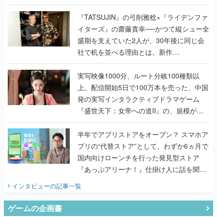
で作り込まれた理由を両ディレクターに聞
く
『TATSUJIN』の弓削雅稔×『ライデンファ
イターズ』の齋藤貴幸──かつて縦シュー全
盛期を支えていた2人が、30年後に同じ会
社で机を並べる理由とは。新作
『TATSUJIN EXTREME』で初タッグを組
んだレジェンド2人に訊く開発秘話
実写映像1000分、ルート分岐100種類以
上。配信開始5日で100万本を売った、中国
発の実写インタラクティブドラマゲーム
『盛世天下：女帝への道II』の、規模が違
うこだわりをプロデューサーに聞いた
半年でアプリストアをオープン？ スマホア
プリの“代替ストア”として、わずか6ヵ月で
国内向けローンチを行った発見型ストア
『あっぷアリーナ！』仕掛け人に話を聞い
てみた
インタビュー
の記事一覧
ゲームの企画書