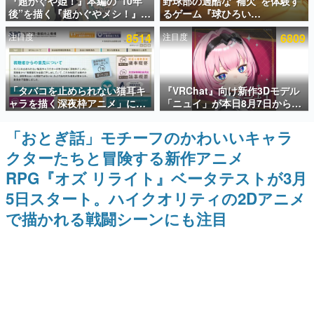
『超かぐや姫！』本編の“10年
野球部の過酷な“補欠”を体験す
後”を描く『超かぐやメシ！』
るゲーム『球ひろい
インタビュー
Web連載決定。新たなWebマン
Simulator』が「1件」のウィッ
注目度
8514
注目度
6809
ガレーベル「ビビビコミック」
シュリストをもとにチェコ語に
連載・特集一覧
にて特別話が掲載スタート、あ
対応しSNSで話題に。『キング
のお話には…まだ続きがある！
ダム・カム』開発元やチェコの
プロ野球選手から称賛の声
殿堂入り記事
「タバコを止められない猫耳キ
『VRChat』向け新作3Dモデル
SNS拡散数が数千以上！ ページビュー数万以上！ などな
ど。多くの人々に読まれた、電ファミ渾身の“殿堂入り”記
ャラを描く深夜枠アニメ」に視
「ニュイ」が本日8月7日から
事をまとめました。
聴者の一部から批判意見。違法
BOOTHにて発売。瞳に光る星
薬物の使用と思しき描写も含め
や感情豊かな表情が、小悪魔か
「おとぎ話」モチーフのかわいいキャラ
ゲームの企画書
て、BPOが議論を交わす
わいい
名作ゲームクリエイターの方々に製作時のエピソードをお
クターたちと冒険する新作アニメ
聞きし、ヒットする企画（ゲーム）とは何か？を探ってい
きます。
RPG『オズ リライト』ベータテストが3月
赫本
5日スタート。ハイクオリティの2Dアニメ
この物語を解いてはいけない。『赫本』は、〈試験問題〉
で描かれる戦闘シーンにも注目
の形をした短編ホラー小説集です。
新世代に訊く
これからのデジタルゲーム市場を担う若きクリエイター達
の姿を追い、彼らのルーツと情熱を探っていきます。
ゲーム世代の作家たち
ゲームに多大な影響を受けた作家さんに取材し、ゲームが