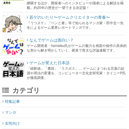
網羅するほか、開発者へのインタビューや識者による解説を掲
載。約20年の歴史が一望できる決定版！
若ゲのいたり〜ゲームクリエイターの青春〜
『うつヌケ』『ペンと箸』等で知られるマンガ家・田中圭一先
生によるゲーム業界レポートマンガです。
なんでゲームは面白い？
ゲーム開発者・hamatsu氏がゲームの魅力を画面や操作の具体的
な形から解き明かしていく、硬派で骨太な評論連載です。
ゲームが変えた日本語
「経験値」「裏技」「ラスボス」… ゲームにまつわる言葉の起
源や用法の変遷を、コンピューター文化史研究家・タイニーP氏
が徹底調査。
カテゴリ
特集記事
マンガ
女性向け