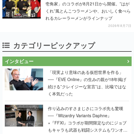
壱角家」のコラボが8月21日から開催。”はが
くれ”風とんこつラーメンや、おいしく食べら
れるカレーラーメンがラインナップ
2026年8月7日
カテゴリーピックアップ
インタビュー
「現実より意味のある仮想世界を作る」
──『EVE Online』の生みの親が18年掲げ
続ける”クレイジーな宣言”は、比喩ではな
く本気だった
作り込みのすさまじさにコラボ先も驚嘆
──『Wizardry Variants Daphne』
×『FFXI』コラボが期間限定なのにジョブ
もキャラも武器も戦闘システムもワンオフ