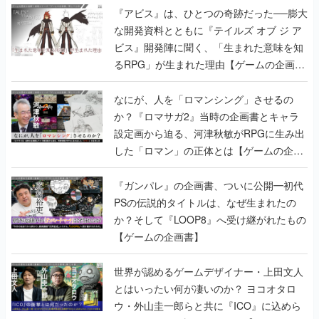
『アビス』は、ひとつの奇跡だった──膨大
な開発資料とともに『テイルズ オブ ジ ア
ビス』開発陣に聞く、「生まれた意味を知
るRPG」が生まれた理由【ゲームの企画
書】
なにが、人を「ロマンシング」させるの
か？『ロマサガ2』当時の企画書とキャラ
設定画から迫る、河津秋敏がRPGに生み出
した「ロマン」の正体とは【ゲームの企画
書】
『ガンパレ』の企画書、ついに公開━初代
PSの伝説的タイトルは、なぜ生まれたの
か？そして『LOOP8』へ受け継がれたもの
【ゲームの企画書】
世界が認めるゲームデザイナー・上田文人
とはいったい何が凄いのか？ ヨコオタロ
ウ・外山圭一郎らと共に『ICO』に込めら