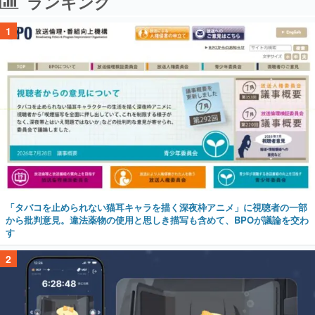
ランキング
1
「タバコを止められない猫耳キャラを描く深夜枠アニメ」に視聴者の一部
から批判意見。違法薬物の使用と思しき描写も含めて、BPOが議論を交わ
す
2