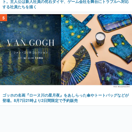
ト。主人公は新入社員の侘石ダイヤ、ゲーム会社を舞台にトラブルへ対応
する社員たちを描く
5
ゴッホの名画『ローヌ川の星月夜』をあしらった傘やトートバッグなどが
登場。8月7日21時より2日間限定で予約販売