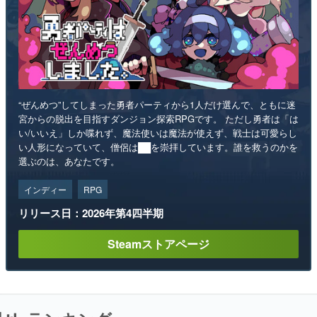
“ぜんめつ”してしまった勇者パーティから1人だけ選んで、ともに迷
宮からの脱出を目指すダンジョン探索RPGです。 ただし勇者は「は
い/いいえ」しか喋れず、魔法使いは魔法が使えず、戦士は可愛らし
い人形になっていて、僧侶は██を崇拝しています。誰を救うのかを
選ぶのは、あなたです。
インディー
RPG
リリース日：2026年第4四半期
Steamストアページ