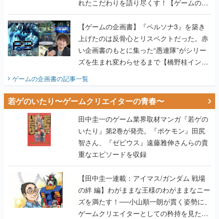
れたこだわりを語り尽くす！【ゲームの企
画書】
【ゲームの企画書】『ペルソナ3』を築き
上げたのは反骨心とリスペクトだった。赤
い企画書のもとに集った“愚連隊”がシリー
ズを生まれ変わらせるまで【橋野桂インタ
ビュー】
ゲームの企画書
の記事一覧
若ゲのいたり〜ゲームクリエイターの青春〜
田中圭一のゲーム業界取材マンガ『若ゲの
いたり』第2巻が発売。『ポケモン』田尻
智さん、『ゼビウス』遠藤雅伸さんらの貴
重なエピソードを収録
【田中圭一連載：アイマス/ガンダム 戦場
の絆 編】わがままな王様のわがままなニー
ズを満たす！──小山順一朗が貫く姿勢に、
ゲームクリエイターとしての矜持を見た