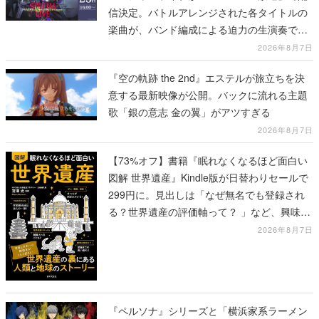
信決定。バトルアレンジされた各タイトルの
楽曲が、バンド編成による迫力の生演奏で披
露、冒頭部分は“無料”で視聴できる
2026年8月7日
『空の軌跡 the 2nd』エステルが旅立ちを決
意する最新映像が公開。バックに流れる主題
歌「銀の意志 金の翼」がアツすぎる
2026年8月7日
【73%オフ】書籍『眠れなくなるほど面白い
図解 世界遺産』Kindle版が日替わりセールで
299円に。見出しは「なぜ無名でも登録され
る？世界遺産の評価軸って？ 」など、興味を
引くものが並ぶ
2026年8月7日
『ペルソナ』シリーズと「横浜家系ラーメン