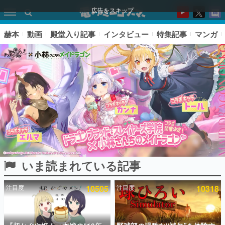
広告をスキップ
赫本
動画
殿堂入り記事
インタビュー
特集記事
マンガ
いま読まれている記事
ピックアップ
注目度
10505
注目度
10318
電ファミのいま読まれている記事ランキング
アプリセール情報