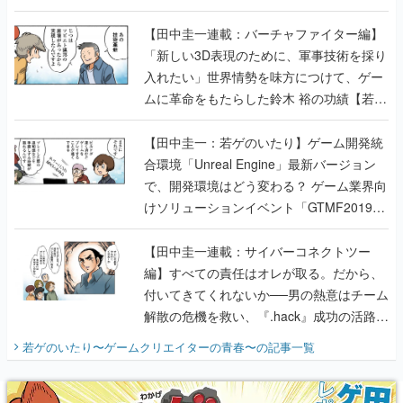
【若ゲのいたり最終回】
【田中圭一連載：バーチャファイター編】
「新しい3D表現のために、軍事技術を採り
入れたい」世界情勢を味方につけて、ゲー
ムに革命をもたらした鈴木 裕の功績【若ゲ
のいたり】
【田中圭一：若ゲのいたり】ゲーム開発統
合環境「Unreal Engine」最新バージョン
で、開発環境はどう変わる？ ゲーム業界向
けソリューションイベント「GTMF2019」
に行って、より理解を深めよう【PR】
【田中圭一連載：サイバーコネクトツー
編】すべての責任はオレが取る。だから、
付いてきてくれないか──男の熱意はチーム
解散の危機を救い、『.hack』成功の活路を
開く。業界の快男児・松山 洋に流れる血は
若ゲのいたり〜ゲームクリエイターの青春〜
の記事一覧
『少年ジャンプ』色だった【若ゲのいた
り】