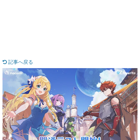
日本のコンテンツ産業やカルチャーに与えた影響を探る企
画です。
日本モバイルゲーム産業史
日本のモバイルゲーム史における主要なトピック・タイト
ルを網羅するほか、開発者へのインタビューや識者による
解説を掲載。約20年の歴史が一望できる決定版！
若ゲのいたり〜ゲームクリエイターの青春〜
『うつヌケ』『ペンと箸』等で知られるマンガ家・田中圭
一先生によるゲーム業界レポートマンガです。
記事へ戻る
なんでゲームは面白い？
ゲーム開発者・hamatsu氏がゲームの魅力を画面や操作の
具体的な形から解き明かしていく、硬派で骨太な評論連載
です。
ゲームが変えた日本語
「経験値」「裏技」「ラスボス」… ゲームにまつわる言葉
の起源や用法の変遷を、コンピューター文化史研究家・タ
イニーP氏が徹底調査。
カテゴリ
特集記事