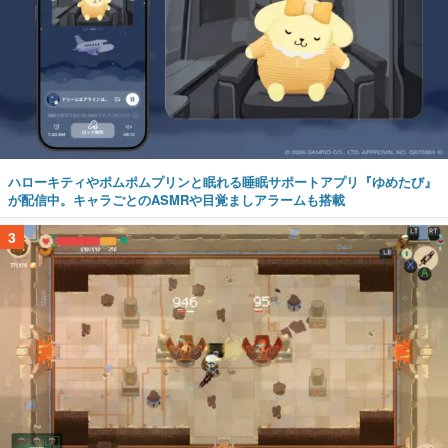
ハローキティやポムポムプリンと眠れる睡眠サポートアプリ『ゆめたび』
が配信中。キャラごとのASMRや目覚ましアラームも搭載
3