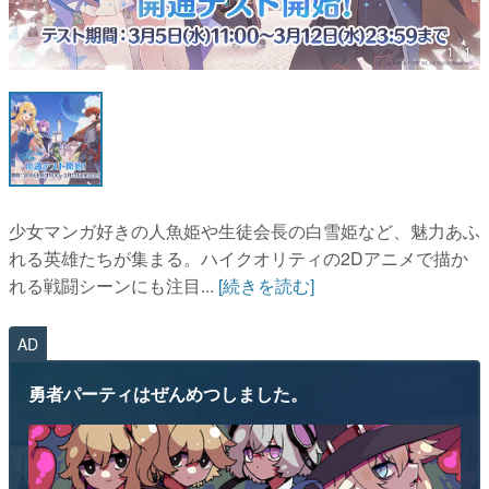
マンガ
1 / 1
女性向け
アプリレビュー
その他
電ファミニコゲーマーとは？
少女マンガ好きの人魚姫や生徒会長の白雪姫など、魅力あふ
れる英雄たちが集まる。ハイクオリティの2Dアニメで描か
運営：株式会社マレ
れる戦闘シーンにも注目...
[続きを読む]
AD
勇者パーティはぜんめつしました。