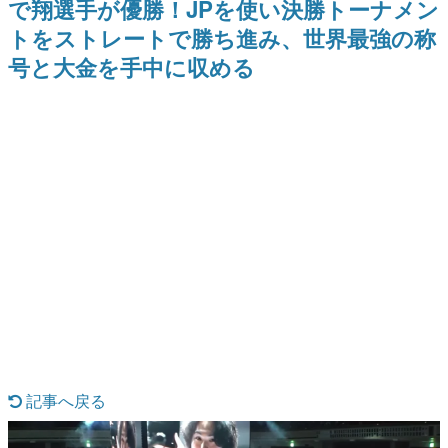
で翔選手が優勝！JPを使い決勝トーナメン
を描く
Switch向けにリリース予定
日本のコンテンツ産業やカルチャーに与えた影響を探る企
トをストレートで勝ち進み、世界最強の称
画です。
号と大金を手中に収める
日本モバイルゲーム産業史
日本のモバイルゲーム史における主要なトピック・タイト
ルを網羅するほか、開発者へのインタビューや識者による
解説を掲載。約20年の歴史が一望できる決定版！
若ゲのいたり〜ゲームクリエイターの青春〜
『うつヌケ』『ペンと箸』等で知られるマンガ家・田中圭
一先生によるゲーム業界レポートマンガです。
なんでゲームは面白い？
ゲーム開発者・hamatsu氏がゲームの魅力を画面や操作の
具体的な形から解き明かしていく、硬派で骨太な評論連載
です。
ゲームが変えた日本語
「経験値」「裏技」「ラスボス」… ゲームにまつわる言葉
の起源や用法の変遷を、コンピューター文化史研究家・タ
イニーP氏が徹底調査。
カテゴリ
記事へ戻る
特集記事