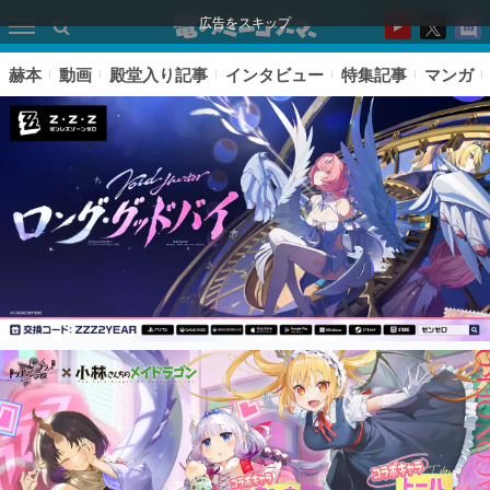
広告をスキップ
赫本
動画
殿堂入り記事
インタビュー
特集記事
マンガ
ピックアップ
電ファミのいま読まれている記事ランキング
アプリセール情報