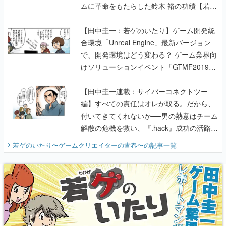
ムに革命をもたらした鈴木 裕の功績【若ゲ
のいたり】
【田中圭一：若ゲのいたり】ゲーム開発統
合環境「Unreal Engine」最新バージョン
で、開発環境はどう変わる？ ゲーム業界向
けソリューションイベント「GTMF2019」
に行って、より理解を深めよう【PR】
【田中圭一連載：サイバーコネクトツー
編】すべての責任はオレが取る。だから、
付いてきてくれないか──男の熱意はチーム
解散の危機を救い、『.hack』成功の活路を
開く。業界の快男児・松山 洋に流れる血は
若ゲのいたり〜ゲームクリエイターの青春〜
の記事一覧
『少年ジャンプ』色だった【若ゲのいた
り】