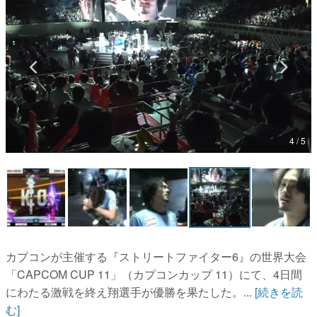
マンガ
女性向け
アプリレビュー
その他
4 / 5
電ファミニコゲーマーとは？
運営：株式会社マレ
カプコンが主催する『ストリートファイター6』の世界大会
「CAPCOM CUP 11」（カプコンカップ 11）にて、4日間
にわたる激戦を終え翔選手が優勝を果たした。...
[続きを読
む]