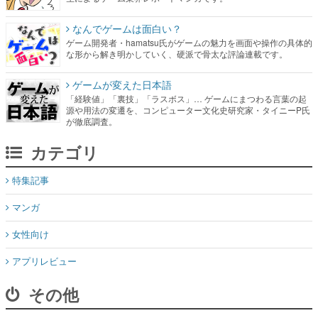
なんでゲームは面白い？
ゲーム開発者・hamatsu氏がゲームの魅力を画面や操作の具体的
な形から解き明かしていく、硬派で骨太な評論連載です。
ゲームが変えた日本語
「経験値」「裏技」「ラスボス」… ゲームにまつわる言葉の起
源や用法の変遷を、コンピューター文化史研究家・タイニーP氏
が徹底調査。
カテゴリ
特集記事
マンガ
女性向け
アプリレビュー
その他