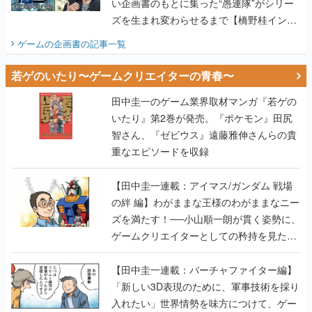
い企画書のもとに集った“愚連隊”がシリー
ズを生まれ変わらせるまで【橋野桂インタ
ビュー】
ゲームの企画書
の記事一覧
若ゲのいたり〜ゲームクリエイターの青春〜
田中圭一のゲーム業界取材マンガ『若ゲの
いたり』第2巻が発売。『ポケモン』田尻
智さん、『ゼビウス』遠藤雅伸さんらの貴
重なエピソードを収録
【田中圭一連載：アイマス/ガンダム 戦場
の絆 編】わがままな王様のわがままなニー
ズを満たす！──小山順一朗が貫く姿勢に、
ゲームクリエイターとしての矜持を見た
【若ゲのいたり最終回】
【田中圭一連載：バーチャファイター編】
「新しい3D表現のために、軍事技術を採り
入れたい」世界情勢を味方につけて、ゲー