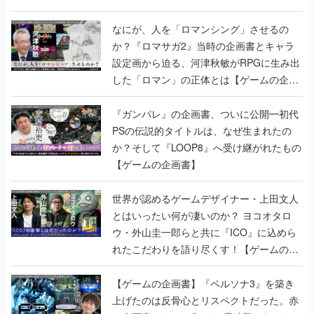
書】
なにが、人を「ロマンシング」させるの
か？『ロマサガ2』当時の企画書とキャラ
設定画から迫る、河津秋敏がRPGに生み出
した「ロマン」の正体とは【ゲームの企画
書】
『ガンパレ』の企画書、ついに公開━初代
PSの伝説的タイトルは、なぜ生まれたの
か？そして『LOOP8』へ受け継がれたもの
【ゲームの企画書】
世界が認めるゲームデザイナー・上田文人
とはいったい何が凄いのか？ ヨコオタロ
ウ・外山圭一郎らと共に『ICO』に込めら
れたこだわりを語り尽くす！【ゲームの企
画書】
【ゲームの企画書】『ペルソナ3』を築き
上げたのは反骨心とリスペクトだった。赤