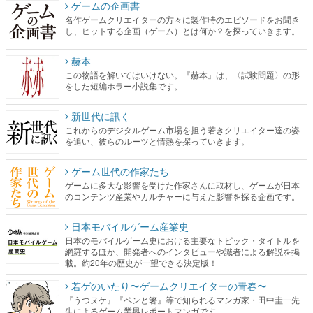
ゲームの企画書
名作ゲームクリエイターの方々に製作時のエピソードをお聞き
し、ヒットする企画（ゲーム）とは何か？を探っていきます。
赫本
この物語を解いてはいけない。『赫本』は、〈試験問題〉の形
をした短編ホラー小説集です。
新世代に訊く
これからのデジタルゲーム市場を担う若きクリエイター達の姿
を追い、彼らのルーツと情熱を探っていきます。
ゲーム世代の作家たち
ゲームに多大な影響を受けた作家さんに取材し、ゲームが日本
のコンテンツ産業やカルチャーに与えた影響を探る企画です。
日本モバイルゲーム産業史
日本のモバイルゲーム史における主要なトピック・タイトルを
網羅するほか、開発者へのインタビューや識者による解説を掲
載。約20年の歴史が一望できる決定版！
若ゲのいたり〜ゲームクリエイターの青春〜
『うつヌケ』『ペンと箸』等で知られるマンガ家・田中圭一先
生によるゲーム業界レポートマンガです。