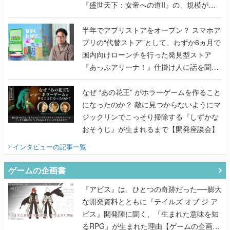
『盛世天下：女帝への道II』の、規模が違
うこだわりをプロデューサーに聞いた
半年でアプリストアをオープン？ スマホア
プリの“代替ストア”として、わずか6ヵ月で
国内向けローンチを行った発見型ストア
『あっぷアリーナ！』仕掛け人に話を聞い
てみた
なぜ “あの花王” がホラーゲームを作ること
になったのか？ 敵に見つからないようにマ
ジックリンでこっそり掃除する『しずかな
おそうじ』が生まれるまで【開発座談会】
インタビュー
の記事一覧
ゲームの企画書
『アビス』は、ひとつの奇跡だった──膨大
な開発資料とともに『テイルズ オブ ジ ア
ビス』開発陣に聞く、「生まれた意味を知
るRPG」が生まれた理由【ゲームの企画