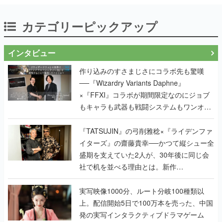
カテゴリーピックアップ
インタビュー
作り込みのすさまじさにコラボ先も驚嘆
──『Wizardry Variants Daphne』
×『FFXI』コラボが期間限定なのにジョブ
もキャラも武器も戦闘システムもワンオフ
で作り込まれた理由を両ディレクターに聞
く
『TATSUJIN』の弓削雅稔×『ライデンファ
イターズ』の齋藤貴幸──かつて縦シュー全
盛期を支えていた2人が、30年後に同じ会
社で机を並べる理由とは。新作
『TATSUJIN EXTREME』で初タッグを組
んだレジェンド2人に訊く開発秘話
実写映像1000分、ルート分岐100種類以
上。配信開始5日で100万本を売った、中国
発の実写インタラクティブドラマゲーム