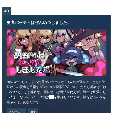
AD
勇者パーティはぜんめつしました。
“ぜんめつ”してしまった勇者パーティから1人だけ選んで、ともに迷
宮からの脱出を目指すダンジョン探索RPGです。 ただし勇者は「は
い/いいえ」しか喋れず、魔法使いは魔法が使えず、戦士は可愛らし
い人形になっていて、僧侶は██を崇拝しています。誰を救うのかを
選ぶのは、あなたです。
インディー
RPG