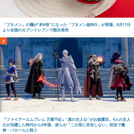
「ブタメン」の麺が“約4倍”になった「ブタメン超BIG」が登場。8月11日
より全国のセブンイレブンで順次発売
2
『ファイアーエムブレム 万紫千紅』“真の主人公”がお披露目。4人の主人
公が活躍した時代から5年後、彼らが「この世に存在しない」状況で魔
神・バロールと戦う