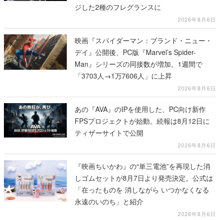
ジした2種のフレグランスに
2026年8月6日
映画『スパイダーマン：ブランド・ニュー・
デイ』公開後、PC版『Marvel’s Spider-
Man』シリーズの同接数が増加。1週間で
「3703人→1万7606人」に上昇
2026年8月6日
あの『AVA』のIPを使用した、PC向け新作
FPSプロジェクトが始動。続報は8月12日に
ティザーサイトで公開
2026年8月6日
『映画ちいかわ』の“単三電池”を再現した消
しゴムセットが8月7日より発売決定。公式は
「在ったものを 消しながら いつかなくなる
永遠のいのち」と紹介
2026年8月6日