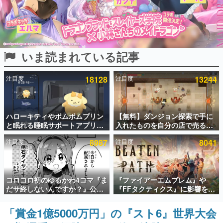
インタビュー
連載・特集一覧
いま読まれている記事
殿堂入り記事
SNS拡散数が数千以上！ ページビュー数万以上！ などな
ど。多くの人々に読まれた、電ファミ渾身の“殿堂入り”記
注目度
18128
注目度
13244
事をまとめました。
ゲームの企画書
名作ゲームクリエイターの方々に製作時のエピソードをお
聞きし、ヒットする企画（ゲーム）とは何か？を探ってい
ハローキティやポムポムプリン
【無料】ダンジョン探索で手に
きます。
と眠れる睡眠サポートアプリ
入れたものを自分の店で売るゲ
『ゆめたび』が配信中。キャラ
ーム『Moonlighter』がSteam
赫本
注目度
8987
注目度
8041
ごとのASMRや目覚ましアラー
にて無料配布中！続編
この物語を解いてはいけない。『赫本』は、〈試験問題〉
ムも搭載
『Moonlighter 2』の9月2日正
の形をした短編ホラー小説集です。
式リリースを記念したキャンペ
ーン
新世代に訊く
コロコロ初のゆるかわ4コマ『ま
『ファイアーエムブレム』や
これからのデジタルゲーム市場を担う若きクリエイター達
だサ終しないんですか？』公開
『FFタクティクス』に影響を受
の姿を追い、彼らのルーツと情熱を探っていきます。
スタート。主人公は新入社員の
けた新作戦略RPG『Beaten
侘石ダイヤ、ゲーム会社を舞台
Path』2027年に発売へ。
「賞金1億5000万円」の『スト6』世界大会
ゲーム世代の作家たち
にトラブルへ対応する社員たち
PC（Steam）、PS5、Xbox、
ゲームに多大な影響を受けた作家さんに取材し、ゲームが