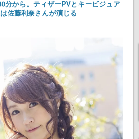
30分から。ティザーPVとキービジュア
不思議ち
産で登場、過去に発売し
を謳歌
たグッズの再販も
役は佐藤利奈さんが演じる