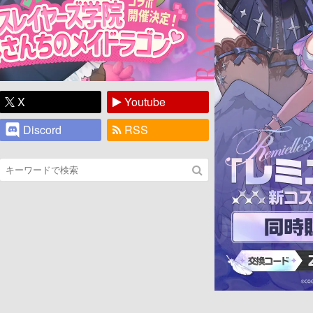
X
Youtube
Discord
RSS