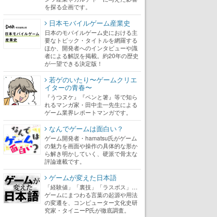
を探る企画です。
日本モバイルゲーム産業史
日本のモバイルゲーム史における主
要なトピック・タイトルを網羅する
ほか、開発者へのインタビューや識
者による解説を掲載。約20年の歴史
が一望できる決定版！
若ゲのいたり〜ゲームクリエ
イターの青春〜
『うつヌケ』『ペンと箸』等で知ら
れるマンガ家・田中圭一先生による
ゲーム業界レポートマンガです。
なんでゲームは面白い？
ゲーム開発者・hamatsu氏がゲーム
の魅力を画面や操作の具体的な形か
ら解き明かしていく、硬派で骨太な
評論連載です。
ゲームが変えた日本語
「経験値」「裏技」「ラスボス」…
ゲームにまつわる言葉の起源や用法
の変遷を、コンピューター文化史研
究家・タイニーP氏が徹底調査。