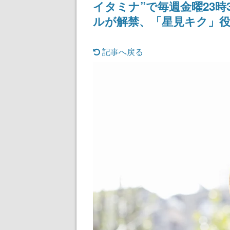
イタミナ”で毎週金曜23時
女子や、萌え声
ゃん女子と青春
ルが解禁、「星見キク」
記事へ戻る