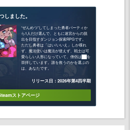
つしました。
“ぜんめつ”してしまった勇者パーティか
ら1人だけ選んで、ともに迷宮からの脱
出を目指すダンジョン探索RPGです。
ただし勇者は「はい/いいえ」しか喋れ
ず、魔法使いは魔法が使えず、戦士は可
愛らしい人形になっていて、僧侶は██を
崇拝しています。誰を救うのかを選ぶの
は、あなたです。
リリース日：2026年第4四半期
Steamストアページ