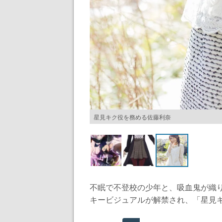
星見キク役を務める佐藤利奈
不眠で不登校の少年と、吸血鬼が織
キービジュアルが解禁され、「星見キ