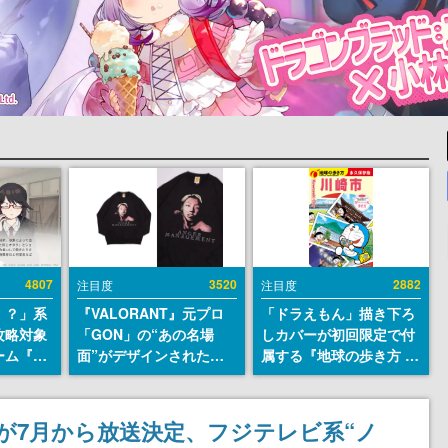
4807
3520
2882
注目度
注目度
！？」系
『VALORANT』元プロ
「ドラえもん」描き下ろ
攻略対象
「GON」の“あの名場
しカバーが初回限定で付
ーム『美
面”がデザインされた新
属する『地球の歩き方 川
eamス
作グッズが本日8月5日よ
崎市』が8月6日に発売。
開。「お
り期間限定で発売。Tシ
全400ページの大ボリュ
自重しろ
ャツやコインケース、ア
ーム
が7月から放送決定、フジテレビ系“ノ
微笑の夢
クキーなどが全品受注生