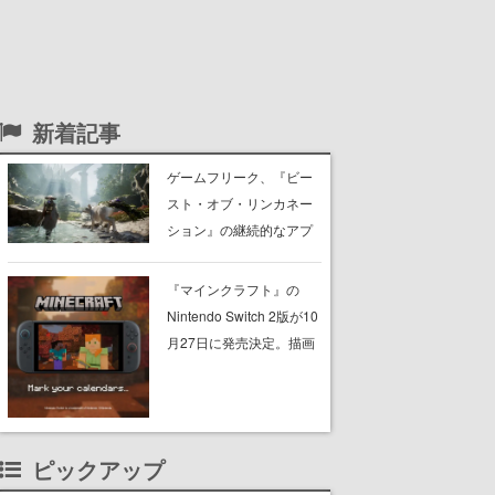
新着記事
ゲームフリーク、『ビー
スト・オブ・リンカネー
ション』の継続的なアプ
デ方針を表明。ユーザー
からの意見を真摯に受け
『マインクラフト』の
止めて対応へ。修正パッ
Nintendo Switch 2版が10
チは約1週間以内に配信さ
月27日に発売決定。描画
れる予定
設定はデフォルトで「バ
イブラントビジュアル
ズ」となり、より豊かな
グラフィック表現に
ピックアップ