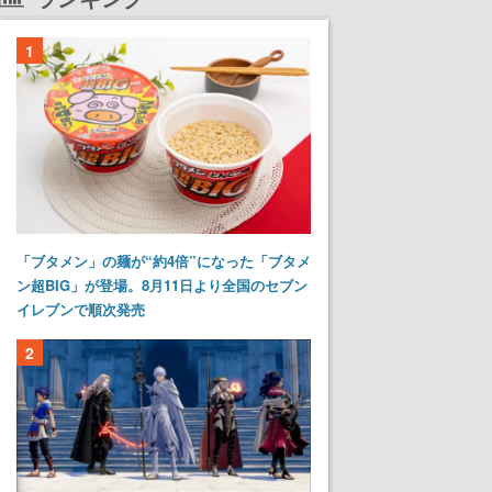
1
「ブタメン」の麺が“約4倍”になった「ブタメ
ン超BIG」が登場。8月11日より全国のセブン
イレブンで順次発売
2