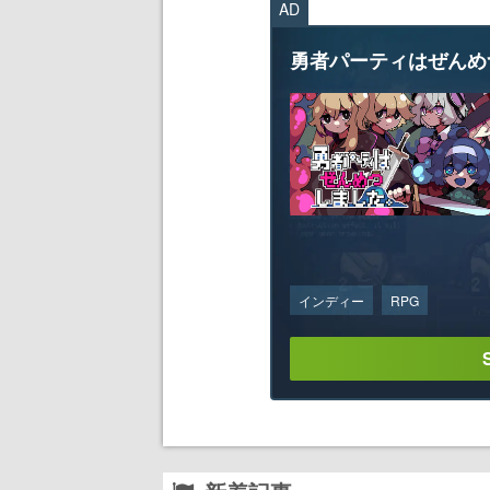
AD
勇者パーティはぜんめ
インディー
RPG