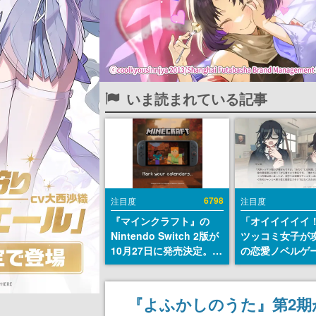
いま読まれている記事
6798
注目度
注目度
『マインクラフト』の
「オイイイイイ
Nintendo Switch 2版が
ツッコミ女子が
10月27日に発売決定。描
の恋愛ノベルゲ
画設定はデフォルトで
術部カノジョ』St
「バイブラントビジュア
トアページが公
ルズ」となり、より豊か
前らーそろそろ
『よふかしのうた』第2期
なグラフィック表現に
ー？＾＾」暗黒