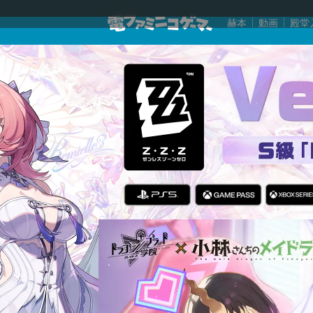
赫本
動画
殿堂