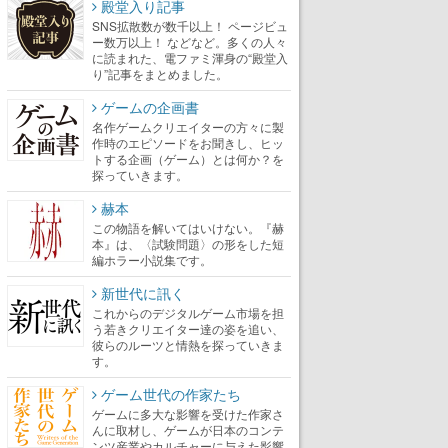
殿堂入り記事
SNS拡散数が数千以上！ ページビュ
ー数万以上！ などなど。多くの人々
に読まれた、電ファミ渾身の“殿堂入
り”記事をまとめました。
ゲームの企画書
名作ゲームクリエイターの方々に製
作時のエピソードをお聞きし、ヒッ
トする企画（ゲーム）とは何か？を
探っていきます。
赫本
この物語を解いてはいけない。『赫
本』は、〈試験問題〉の形をした短
編ホラー小説集です。
新世代に訊く
これからのデジタルゲーム市場を担
う若きクリエイター達の姿を追い、
彼らのルーツと情熱を探っていきま
す。
ゲーム世代の作家たち
ゲームに多大な影響を受けた作家さ
んに取材し、ゲームが日本のコンテ
ンツ産業やカルチャーに与えた影響