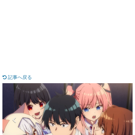
日本のコンテンツ産業やカルチャーに与えた影響を探る企
画です。
日本モバイルゲーム産業史
日本のモバイルゲーム史における主要なトピック・タイト
ルを網羅するほか、開発者へのインタビューや識者による
解説を掲載。約20年の歴史が一望できる決定版！
若ゲのいたり〜ゲームクリエイターの青春〜
『うつヌケ』『ペンと箸』等で知られるマンガ家・田中圭
一先生によるゲーム業界レポートマンガです。
なんでゲームは面白い？
ゲーム開発者・hamatsu氏がゲームの魅力を画面や操作の
記事へ戻る
具体的な形から解き明かしていく、硬派で骨太な評論連載
です。
ゲームが変えた日本語
「経験値」「裏技」「ラスボス」… ゲームにまつわる言葉
の起源や用法の変遷を、コンピューター文化史研究家・タ
イニーP氏が徹底調査。
カテゴリ
特集記事