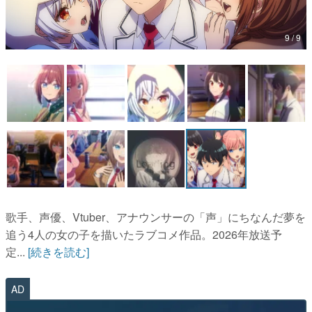
マンガ
9 / 9
女性向け
アプリレビュー
その他
電ファミニコゲーマーとは？
運営：株式会社マレ
歌手、声優、Vtuber、アナウンサーの「声」にちなんだ夢を
追う4人の女の子を描いたラブコメ作品。2026年放送予
定...
[続きを読む]
AD