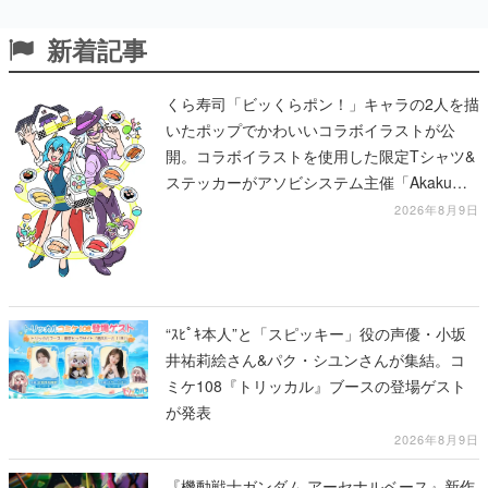
新着記事
くら寿司「ビッくらポン！」キャラの2人を描
いたポップでかわいいコラボイラストが公
開。コラボイラストを使用した限定Tシャツ&
ステッカーがアソビシステム主催「Akaku
展」にて販売へ
2026年8月9日
“ｽﾋﾟｷ本人”と「スピッキー」役の声優・小坂
井祐莉絵さん&パク・シユンさんが集結。コ
ミケ108『トリッカル』ブースの登場ゲスト
が発表
2026年8月9日
『機動戦士ガンダム アーセナルベース』新作