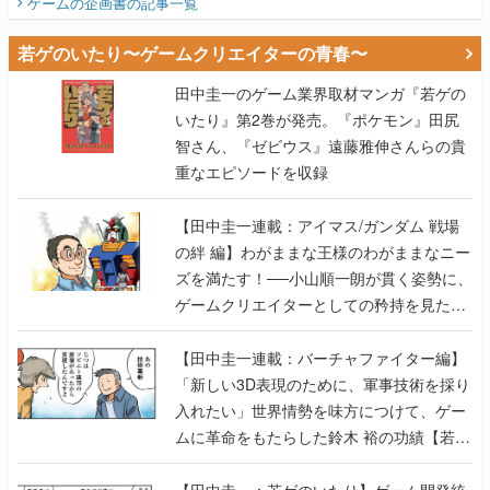
ゲームの企画書
の記事一覧
若ゲのいたり〜ゲームクリエイターの青春〜
田中圭一のゲーム業界取材マンガ『若ゲの
いたり』第2巻が発売。『ポケモン』田尻
智さん、『ゼビウス』遠藤雅伸さんらの貴
重なエピソードを収録
【田中圭一連載：アイマス/ガンダム 戦場
の絆 編】わがままな王様のわがままなニー
ズを満たす！──小山順一朗が貫く姿勢に、
ゲームクリエイターとしての矜持を見た
【若ゲのいたり最終回】
【田中圭一連載：バーチャファイター編】
「新しい3D表現のために、軍事技術を採り
入れたい」世界情勢を味方につけて、ゲー
ムに革命をもたらした鈴木 裕の功績【若ゲ
のいたり】