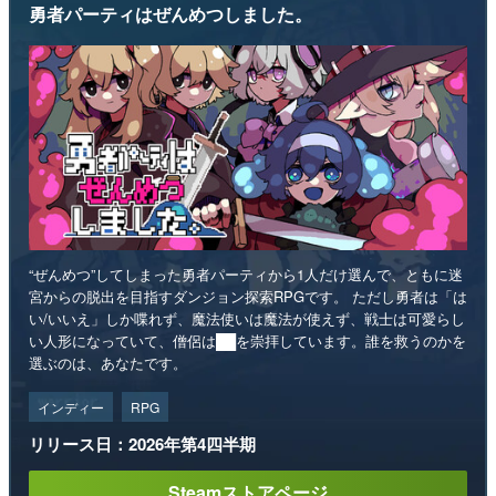
勇者パーティはぜんめつしました。
“ぜんめつ”してしまった勇者パーティから1人だけ選んで、ともに迷
宮からの脱出を目指すダンジョン探索RPGです。 ただし勇者は「は
い/いいえ」しか喋れず、魔法使いは魔法が使えず、戦士は可愛らし
い人形になっていて、僧侶は██を崇拝しています。誰を救うのかを
選ぶのは、あなたです。
インディー
RPG
リリース日：2026年第4四半期
Steamストアページ