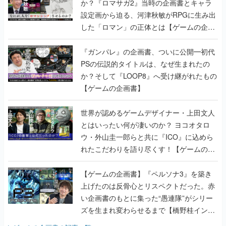
か？『ロマサガ2』当時の企画書とキャラ
設定画から迫る、河津秋敏がRPGに生み出
した「ロマン」の正体とは【ゲームの企画
書】
『ガンパレ』の企画書、ついに公開━初代
PSの伝説的タイトルは、なぜ生まれたの
か？そして『LOOP8』へ受け継がれたもの
【ゲームの企画書】
世界が認めるゲームデザイナー・上田文人
とはいったい何が凄いのか？ ヨコオタロ
ウ・外山圭一郎らと共に『ICO』に込めら
れたこだわりを語り尽くす！【ゲームの企
画書】
【ゲームの企画書】『ペルソナ3』を築き
上げたのは反骨心とリスペクトだった。赤
い企画書のもとに集った“愚連隊”がシリー
ズを生まれ変わらせるまで【橋野桂インタ
ビュー】