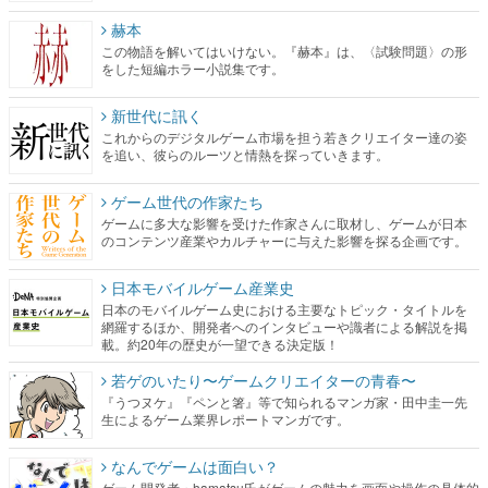
赫本
この物語を解いてはいけない。『赫本』は、〈試験問題〉の形
をした短編ホラー小説集です。
新世代に訊く
これからのデジタルゲーム市場を担う若きクリエイター達の姿
を追い、彼らのルーツと情熱を探っていきます。
ゲーム世代の作家たち
ゲームに多大な影響を受けた作家さんに取材し、ゲームが日本
のコンテンツ産業やカルチャーに与えた影響を探る企画です。
日本モバイルゲーム産業史
日本のモバイルゲーム史における主要なトピック・タイトルを
網羅するほか、開発者へのインタビューや識者による解説を掲
載。約20年の歴史が一望できる決定版！
若ゲのいたり〜ゲームクリエイターの青春〜
『うつヌケ』『ペンと箸』等で知られるマンガ家・田中圭一先
生によるゲーム業界レポートマンガです。
なんでゲームは面白い？
ゲーム開発者・hamatsu氏がゲームの魅力を画面や操作の具体的