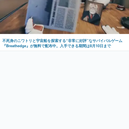
不死身のニワトリと宇宙船を探索する“非常に好評”なサバイバルゲーム
『Breathedge』が無料で配布中。入手できる期間は8月10日まで