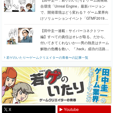
【田中圭一：若ゲのいたり】ゲーム開発統
合環境「Unreal Engine」最新バージョン
で、開発環境はどう変わる？ ゲーム業界向
けソリューションイベント「GTMF2019」
に行って、より理解を深めよう【PR】
【田中圭一連載：サイバーコネクトツー
編】すべての責任はオレが取る。だから、
付いてきてくれないか──男の熱意はチーム
解散の危機を救い、『.hack』成功の活路を
開く。業界の快男児・松山 洋に流れる血は
若ゲのいたり〜ゲームクリエイターの青春〜
の記事一覧
『少年ジャンプ』色だった【若ゲのいた
り】
X
Youtube