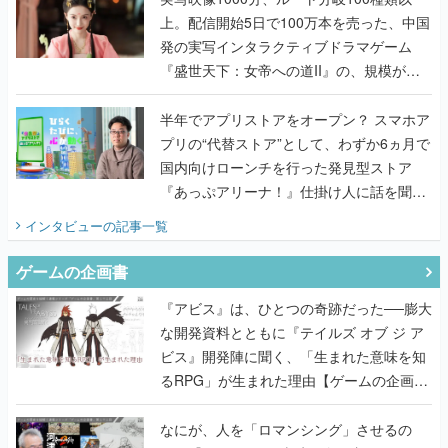
上。配信開始5日で100万本を売った、中国
発の実写インタラクティブドラマゲーム
『盛世天下：女帝への道II』の、規模が違
うこだわりをプロデューサーに聞いた
半年でアプリストアをオープン？ スマホア
プリの“代替ストア”として、わずか6ヵ月で
国内向けローンチを行った発見型ストア
『あっぷアリーナ！』仕掛け人に話を聞い
てみた
インタビュー
の記事一覧
ゲームの企画書
『アビス』は、ひとつの奇跡だった──膨大
な開発資料とともに『テイルズ オブ ジ ア
ビス』開発陣に聞く、「生まれた意味を知
るRPG」が生まれた理由【ゲームの企画
書】
なにが、人を「ロマンシング」させるの