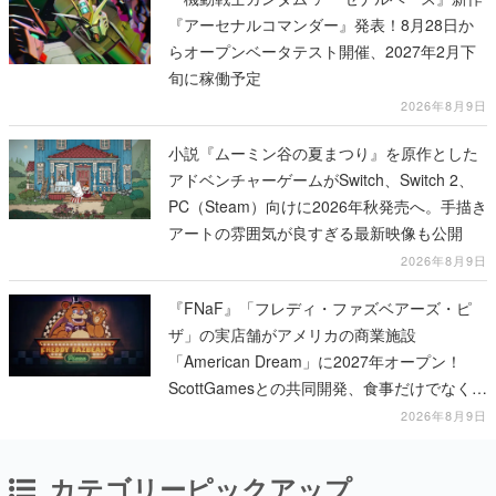
『アーセナルコマンダー』発表！8月28日か
らオープンベータテスト開催、2027年2月下
旬に稼働予定
2026年8月9日
小説『ムーミン谷の夏まつり』を原作とした
アドベンチャーゲームがSwitch、Switch 2、
PC（Steam）向けに2026年秋発売へ。手描き
アートの雰囲気が良すぎる最新映像も公開
2026年8月9日
『FNaF』「フレディ・ファズベアーズ・ピ
ザ」の実店舗がアメリカの商業施設
「American Dream」に2027年オープン！
ScottGamesとの共同開発、食事だけでなくス
テージショーや没入型のホラー体験も楽しめ
2026年8月9日
る
カテゴリーピックアップ