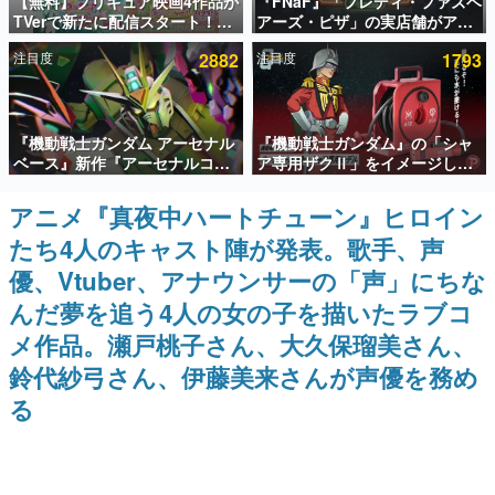
【無料】プリキュア映画4作品が
『FNaF』「フレディ・ファズベ
TVerで新たに配信スタート！な
アーズ・ピザ」の実店舗がアメ
インタビュー
んと2018年～2024年の映画ほぼ
リカの商業施設「American
注目度
2882
注目度
1793
すべてが見放題に、ぶっちゃけ
Dream」に2027年オープン！
連載・特集一覧
ありえないラインナップ
ScottGamesとの共同開発、食
事だけでなくステージショーや
没入型のホラー体験も楽しめる
殿堂入り記事
『機動戦士ガンダム アーセナル
『機動戦士ガンダム』の「シャ
SNS拡散数が数千以上！ ページビュー数万以上！ などな
ど。多くの人々に読まれた、電ファミ渾身の“殿堂入り”記
ベース』新作『アーセナルコマ
ア専用ザクⅡ」をイメージした
事をまとめました。
ンダー』発表！8月28日からオ
散水ホースリールが予約開始。
ープンベータテスト開催、2027
本体にはシャアのパーソナルマ
アニメ『真夜中ハートチューン』ヒロイン
ゲームの企画書
年2月下旬に稼働予定
ークやジオン公国軍のエンブレ
名作ゲームクリエイターの方々に製作時のエピソードをお
たち4人のキャスト陣が発表。歌手、声
ム、型式番号などを配置
聞きし、ヒットする企画（ゲーム）とは何か？を探ってい
きます。
優、Vtuber、アナウンサーの「声」にちな
赫本
んだ夢を追う4人の女の子を描いたラブコ
この物語を解いてはいけない。『赫本』は、〈試験問題〉
メ作品。瀬戸桃子さん、大久保瑠美さん、
の形をした短編ホラー小説集です。
鈴代紗弓さん、伊藤美来さんが声優を務め
新世代に訊く
る
これからのデジタルゲーム市場を担う若きクリエイター達
の姿を追い、彼らのルーツと情熱を探っていきます。
ゲーム世代の作家たち
ゲームに多大な影響を受けた作家さんに取材し、ゲームが