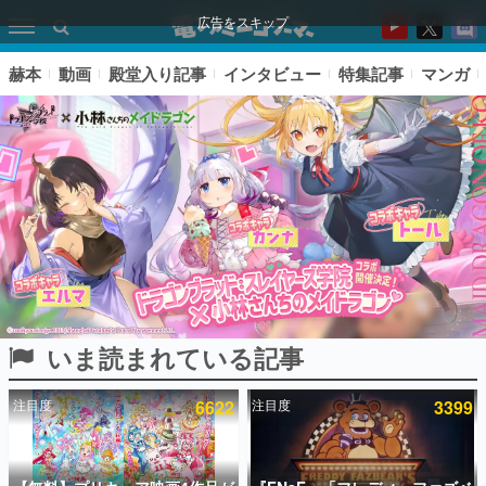
広告をスキップ
赫本
動画
殿堂入り記事
インタビュー
特集記事
マンガ
いま読まれている記事
ピックアップ
注目度
6622
注目度
3399
電ファミのいま読まれている記事ランキング
アプリセール情報