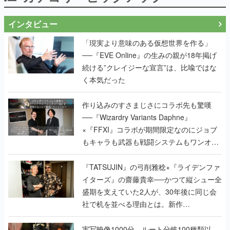
インタビュー
「現実より意味のある仮想世界を作る」
──『EVE Online』の生みの親が18年掲げ
続ける”クレイジーな宣言”は、比喩ではな
く本気だった
作り込みのすさまじさにコラボ先も驚嘆
──『Wizardry Variants Daphne』
×『FFXI』コラボが期間限定なのにジョブ
もキャラも武器も戦闘システムもワンオフ
で作り込まれた理由を両ディレクターに聞
く
『TATSUJIN』の弓削雅稔×『ライデンファ
イターズ』の齋藤貴幸──かつて縦シュー全
盛期を支えていた2人が、30年後に同じ会
社で机を並べる理由とは。新作
『TATSUJIN EXTREME』で初タッグを組
んだレジェンド2人に訊く開発秘話
実写映像1000分、ルート分岐100種類以