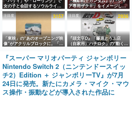
「パリィ」や「ローリング」で
『機動戦士ガンダム』の「シャ
女の子と会話するソウルライク
ア専用ザクⅡ」をイメージした
インタビュー
恋愛ゲーム『小早川さんはソウ
散水ホースリールが予約開始。
注目度
3157
注目度
2926
ルライク』無料公開。返事に失
本体にはシャアのパーソナルマ
連載・特集一覧
敗すると「YOU DIED」
ークやジオン公国軍のエンブレ
ム、型式番号などを配置
殿堂入り記事
「東映」の“あのオープニング映
『頭文字D』「藤原とうふ店
SNS拡散数が数千以上！ ページビュー数万以上！ などな
ど。多くの人々に読まれた、電ファミ渾身の“殿堂入り”記
像”がアクリルブロックに。「東
（自家用）ハチロク」の“動くテ
事をまとめました。
映ヒストリカル グッズコレクシ
ィッシュケース”が買えるポップ
ョン」が8月下旬より発売
アップショップが開催へ。マン
『スーパー マリオパーティ ジャンボリー
ゲームの企画書
ガの舞台である群馬の「イオン
名作ゲームクリエイターの方々に製作時のエピソードをお
Nintendo Switch 2（ニンテンドースイッ
モール高崎」にて、8月11日か
聞きし、ヒットする企画（ゲーム）とは何か？を探ってい
ら8月20日までの期間限定で開
きます。
チ2）Edition ＋ ジャンボリーTV』が7月
催予定
赫本
24日に発売。新たにカメラ・マイク・マウ
この物語を解いてはいけない。『赫本』は、〈試験問題〉
ス操作・振動などが導入された作品に
の形をした短編ホラー小説集です。
新世代に訊く
これからのデジタルゲーム市場を担う若きクリエイター達
の姿を追い、彼らのルーツと情熱を探っていきます。
ゲーム世代の作家たち
ゲームに多大な影響を受けた作家さんに取材し、ゲームが