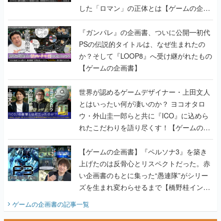
した「ロマン」の正体とは【ゲームの企画
書】
『ガンパレ』の企画書、ついに公開━初代
PSの伝説的タイトルは、なぜ生まれたの
か？そして『LOOP8』へ受け継がれたもの
【ゲームの企画書】
世界が認めるゲームデザイナー・上田文人
とはいったい何が凄いのか？ ヨコオタロ
ウ・外山圭一郎らと共に『ICO』に込めら
れたこだわりを語り尽くす！【ゲームの企
画書】
【ゲームの企画書】『ペルソナ3』を築き
上げたのは反骨心とリスペクトだった。赤
い企画書のもとに集った“愚連隊”がシリー
ズを生まれ変わらせるまで【橋野桂インタ
ビュー】
ゲームの企画書
の記事一覧