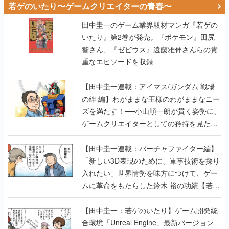
若ゲのいたり〜ゲームクリエイターの青春〜
田中圭一のゲーム業界取材マンガ『若ゲの
いたり』第2巻が発売。『ポケモン』田尻
智さん、『ゼビウス』遠藤雅伸さんらの貴
重なエピソードを収録
【田中圭一連載：アイマス/ガンダム 戦場
の絆 編】わがままな王様のわがままなニー
ズを満たす！──小山順一朗が貫く姿勢に、
ゲームクリエイターとしての矜持を見た
【若ゲのいたり最終回】
【田中圭一連載：バーチャファイター編】
「新しい3D表現のために、軍事技術を採り
入れたい」世界情勢を味方につけて、ゲー
ムに革命をもたらした鈴木 裕の功績【若ゲ
のいたり】
【田中圭一：若ゲのいたり】ゲーム開発統
合環境「Unreal Engine」最新バージョン