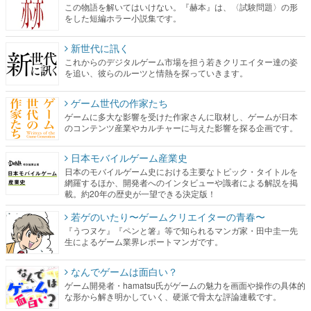
この物語を解いてはいけない。『赫本』は、〈試験問題〉の形
をした短編ホラー小説集です。
新世代に訊く
これからのデジタルゲーム市場を担う若きクリエイター達の姿
を追い、彼らのルーツと情熱を探っていきます。
ゲーム世代の作家たち
ゲームに多大な影響を受けた作家さんに取材し、ゲームが日本
のコンテンツ産業やカルチャーに与えた影響を探る企画です。
日本モバイルゲーム産業史
日本のモバイルゲーム史における主要なトピック・タイトルを
網羅するほか、開発者へのインタビューや識者による解説を掲
載。約20年の歴史が一望できる決定版！
若ゲのいたり〜ゲームクリエイターの青春〜
『うつヌケ』『ペンと箸』等で知られるマンガ家・田中圭一先
生によるゲーム業界レポートマンガです。
なんでゲームは面白い？
ゲーム開発者・hamatsu氏がゲームの魅力を画面や操作の具体的
な形から解き明かしていく、硬派で骨太な評論連載です。