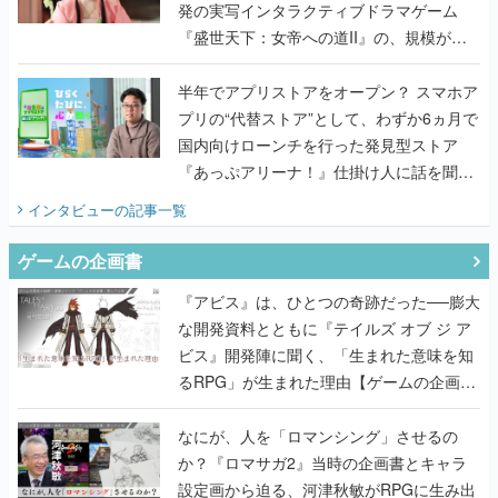
発の実写インタラクティブドラマゲーム
『盛世天下：女帝への道II』の、規模が違
うこだわりをプロデューサーに聞いた
半年でアプリストアをオープン？ スマホア
プリの“代替ストア”として、わずか6ヵ月で
国内向けローンチを行った発見型ストア
『あっぷアリーナ！』仕掛け人に話を聞い
てみた
インタビュー
の記事一覧
ゲームの企画書
『アビス』は、ひとつの奇跡だった──膨大
な開発資料とともに『テイルズ オブ ジ ア
ビス』開発陣に聞く、「生まれた意味を知
るRPG」が生まれた理由【ゲームの企画
書】
なにが、人を「ロマンシング」させるの
か？『ロマサガ2』当時の企画書とキャラ
設定画から迫る、河津秋敏がRPGに生み出