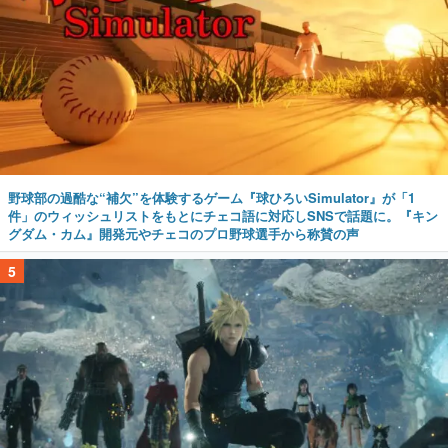
野球部の過酷な“補欠”を体験するゲーム『球ひろいSimulator』が「1
件」のウィッシュリストをもとにチェコ語に対応しSNSで話題に。『キン
グダム・カム』開発元やチェコのプロ野球選手から称賛の声
5