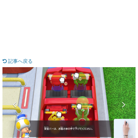
日本のコンテンツ産業やカルチャーに与えた影響を探る企
画です。
日本モバイルゲーム産業史
日本のモバイルゲーム史における主要なトピック・タイト
ルを網羅するほか、開発者へのインタビューや識者による
解説を掲載。約20年の歴史が一望できる決定版！
若ゲのいたり〜ゲームクリエイターの青春〜
『うつヌケ』『ペンと箸』等で知られるマンガ家・田中圭
一先生によるゲーム業界レポートマンガです。
記事へ戻る
なんでゲームは面白い？
ゲーム開発者・hamatsu氏がゲームの魅力を画面や操作の
具体的な形から解き明かしていく、硬派で骨太な評論連載
です。
ゲームが変えた日本語
「経験値」「裏技」「ラスボス」… ゲームにまつわる言葉
の起源や用法の変遷を、コンピューター文化史研究家・タ
イニーP氏が徹底調査。
カテゴリ
9 / 10
特集記事