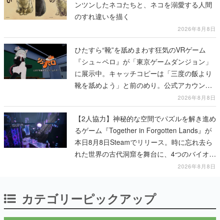
ンツンしたネコたちと、ネコを溺愛する人間
のすれ違いを描く
2026年8月8日
ひたすら“靴”を舐めまわす狂気のVRゲーム
『シュ～ペロ』が「東京ゲームダンジョン」
に展示中。キャッチコピーは「三度の飯より
靴を舐めよう」と前のめり。公式アカウント
も開設され、2026年リリースに向けて開発中
2026年8月8日
【2人協力】神秘的な空間でパズルを解き進め
るゲーム『Together in Forgotten Lands』が
本日8月8日Steamでリリース。時に忘れ去ら
れた世界の古代洞窟を舞台に、4つのバイオー
ムを探索しながら脱出を目指す
2026年8月8日
カテゴリーピックアップ