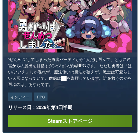
“ぜんめつ”してしまった勇者パーティから1人だけ選んで、ともに迷
宮からの脱出を目指すダンジョン探索RPGです。 ただし勇者は「は
い/いいえ」しか喋れず、魔法使いは魔法が使えず、戦士は可愛らし
い人形になっていて、僧侶は██を崇拝しています。誰を救うのかを
選ぶのは、あなたです。
インディー
RPG
リリース日：2026年第4四半期
Steamストアページ