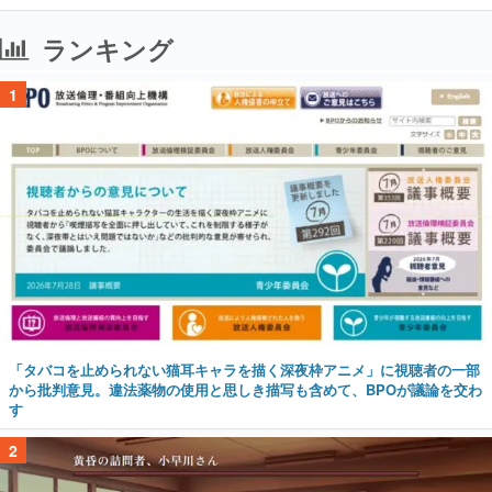
ランキング
1
「タバコを止められない猫耳キャラを描く深夜枠アニメ」に視聴者の一部
から批判意見。違法薬物の使用と思しき描写も含めて、BPOが議論を交わ
す
2