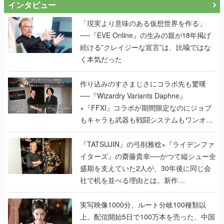
インタビュー
「現実より意味のある仮想世界を作る」
──『EVE Online』の生みの親が18年掲げ
続ける”クレイジーな宣言”は、比喩ではな
く本気だった
作り込みのすさまじさにコラボ先も驚嘆
──『Wizardry Variants Daphne』
×『FFXI』コラボが期間限定なのにジョブ
もキャラも武器も戦闘システムもワンオフ
で作り込まれた理由を両ディレクターに聞
く
『TATSUJIN』の弓削雅稔×『ライデンファ
イターズ』の齋藤貴幸──かつて縦シュー全
盛期を支えていた2人が、30年後に同じ会
社で机を並べる理由とは。新作
『TATSUJIN EXTREME』で初タッグを組
んだレジェンド2人に訊く開発秘話
実写映像1000分、ルート分岐100種類以
上。配信開始5日で100万本を売った、中国