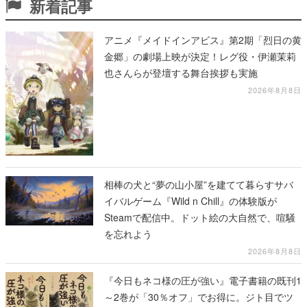
新着記事
アニメ『メイドインアビス』第2期「烈日の黄
金郷」の劇場上映が決定！レグ役・伊瀬茉莉
也さんらが登壇する舞台挨拶も実施
2026年8月8日
相棒の犬と“夢の山小屋”を建てて暮らすサバ
イバルゲーム『Wild n Chill』の体験版が
Steamで配信中。ドット絵の大自然で、喧騒
を忘れよう
2026年8月8日
『今日もネコ様の圧が強い』電子書籍の既刊1
～2巻が「30％オフ」でお得に。ジト目でツ