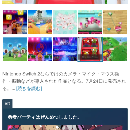
マンガ
女性向け
アプリレビュー
その他
電ファミニコゲーマーとは？
運営：株式会社マレ
Nintendo Switch 2ならではのカメラ・マイク・マウス操
作・振動などが導入された作品となる。7月24日に発売され
る。...
[続きを読む]
AD
勇者パーティはぜんめつしました。