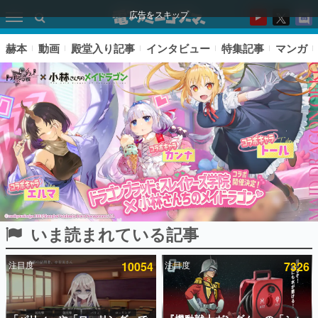
広告をスキップ
赫本
動画
殿堂入り記事
インタビュー
特集記事
マンガ
いま読まれている記事
ピックアップ
注目度
10054
注目度
7326
電ファミのいま読まれている記事ランキング
アプリセール情報