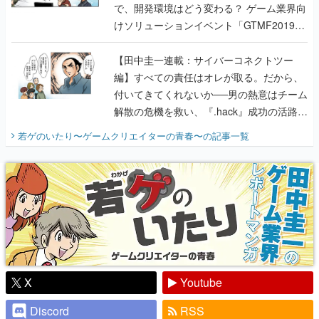
で、開発環境はどう変わる？ ゲーム業界向
けソリューションイベント「GTMF2019」
に行って、より理解を深めよう【PR】
【田中圭一連載：サイバーコネクトツー
編】すべての責任はオレが取る。だから、
付いてきてくれないか──男の熱意はチーム
解散の危機を救い、『.hack』成功の活路を
開く。業界の快男児・松山 洋に流れる血は
若ゲのいたり〜ゲームクリエイターの青春〜
の記事一覧
『少年ジャンプ』色だった【若ゲのいた
り】
X
Youtube
Discord
RSS