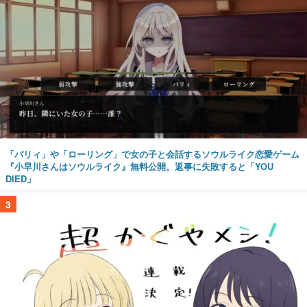
「パリィ」や「ローリング」で女の子と会話するソウルライク恋愛ゲーム
『小早川さんはソウルライク』無料公開。返事に失敗すると「YOU
DIED」
3