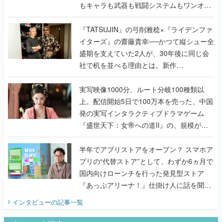
もキャラも武器も戦闘システムもワンオフ
で作り込まれた理由を両ディレクターに聞
く
『TATSUJIN』の弓削雅稔×『ライデンファ
イターズ』の齋藤貴幸──かつて縦シュー全
盛期を支えていた2人が、30年後に同じ会
社で机を並べる理由とは。新作
『TATSUJIN EXTREME』で初タッグを組
んだレジェンド2人に訊く開発秘話
実写映像1000分、ルート分岐100種類以
上。配信開始5日で100万本を売った、中国
発の実写インタラクティブドラマゲーム
『盛世天下：女帝への道II』の、規模が違
うこだわりをプロデューサーに聞いた
半年でアプリストアをオープン？ スマホア
プリの“代替ストア”として、わずか6ヵ月で
国内向けローンチを行った発見型ストア
『あっぷアリーナ！』仕掛け人に話を聞い
てみた
インタビュー
の記事一覧