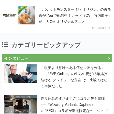
『ポケットモンスター ジ・オリジン』の再放
送がTVerで配信中！レッド（CV：竹内順子）
が主人公のオリジナルアニメ
2026年8月7日
カテゴリーピックアップ
インタビュー
「現実より意味のある仮想世界を作る」
──『EVE Online』の生みの親が18年掲げ
続ける”クレイジーな宣言”は、比喩ではな
く本気だった
作り込みのすさまじさにコラボ先も驚嘆
──『Wizardry Variants Daphne』
×『FFXI』コラボが期間限定なのにジョブ