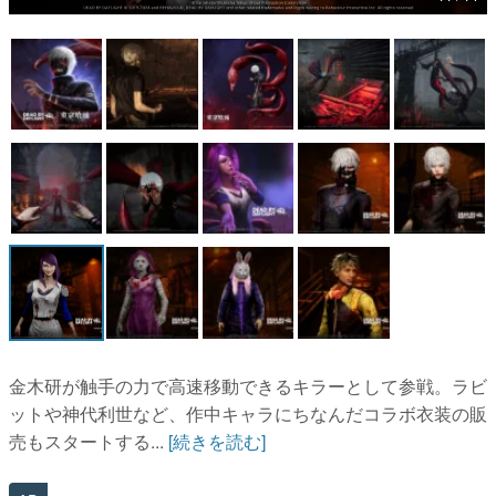
マンガ
女性向け
アプリレビュー
その他
電ファミニコゲーマーとは？
運営：株式会社マレ
金木研が触手の力で高速移動できるキラーとして参戦。ラビ
ットや神代利世など、作中キャラにちなんだコラボ衣装の販
売もスタートする...
[続きを読む]