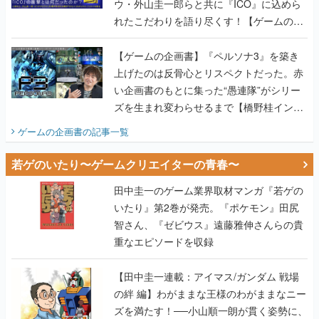
ウ・外山圭一郎らと共に『ICO』に込めら
れたこだわりを語り尽くす！【ゲームの企
画書】
【ゲームの企画書】『ペルソナ3』を築き
上げたのは反骨心とリスペクトだった。赤
い企画書のもとに集った“愚連隊”がシリー
ズを生まれ変わらせるまで【橋野桂インタ
ビュー】
ゲームの企画書
の記事一覧
若ゲのいたり〜ゲームクリエイターの青春〜
田中圭一のゲーム業界取材マンガ『若ゲの
いたり』第2巻が発売。『ポケモン』田尻
智さん、『ゼビウス』遠藤雅伸さんらの貴
重なエピソードを収録
【田中圭一連載：アイマス/ガンダム 戦場
の絆 編】わがままな王様のわがままなニー
ズを満たす！──小山順一朗が貫く姿勢に、