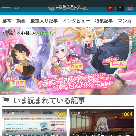
広告をスキップ
赫本
動画
殿堂入り記事
インタビュー
特集記事
マンガ
いま読まれている記事
ピックアップ
注目度
2002
注目度
1804
電ファミのいま読まれている記事ランキング
アプリセール情報