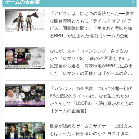
ゲームの企画書
『アビス』は、ひとつの奇跡だった──膨大
な開発資料とともに『テイルズ オブ ジ ア
ビス』開発陣に聞く、「生まれた意味を知
るRPG」が生まれた理由【ゲームの企画
書】
なにが、人を「ロマンシング」させるの
か？『ロマサガ2』当時の企画書とキャラ
設定画から迫る、河津秋敏がRPGに生み出
した「ロマン」の正体とは【ゲームの企画
書】
『ガンパレ』の企画書、ついに公開━初代
PSの伝説的タイトルは、なぜ生まれたの
か？そして『LOOP8』へ受け継がれたもの
【ゲームの企画書】
世界が認めるゲームデザイナー・上田文人
とはいったい何が凄いのか？ ヨコオタロ