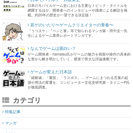
日本のモバイルゲーム史における主要なトピック・タイトルを
網羅するほか、開発者へのインタビューや識者による解説を掲
載。約20年の歴史が一望できる決定版！
若ゲのいたり〜ゲームクリエイターの青春〜
『うつヌケ』『ペンと箸』等で知られるマンガ家・田中圭一先
生によるゲーム業界レポートマンガです。
なんでゲームは面白い？
ゲーム開発者・hamatsu氏がゲームの魅力を画面や操作の具体的
な形から解き明かしていく、硬派で骨太な評論連載です。
ゲームが変えた日本語
「経験値」「裏技」「ラスボス」… ゲームにまつわる言葉の起
源や用法の変遷を、コンピューター文化史研究家・タイニーP氏
が徹底調査。
カテゴリ
特集記事
マンガ