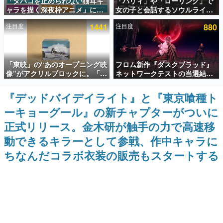
「タバコを止められない猫耳キ
「パリィ」や「ローリング」で
ャラを描く深夜枠アニメ」に視
女の子と会話するソウルライク
インタビュー
聴者の一部から批判意見。違法
恋愛ゲーム『小早川さんはソウ
注目度
1441
注目度
880
薬物の使用と思しき描写も含め
ルライク』無料公開。返事に失
連載・特集一覧
て、BPOが議論を交わす
敗すると「YOU DIED」
殿堂入り記事
「東映」の“あのオープニング映
フロム新作『ダスクブラッド』
SNS拡散数が数千以上！ ページビュー数万以上！ などな
ど。多くの人々に読まれた、電ファミ渾身の“殿堂入り”記
像”がアクリルブロックに。「東
ネットワークテストの当選結果
事をまとめました。
映ヒストリカル グッズコレクシ
が8月7日22時に発表。応募サイ
ョン」が8月下旬より発売
トのマイページから確認可能、
『デッドバイデイライト』と『東京喰種ト
ゲームの企画書
テスト実施は8月21日～24日
名作ゲームクリエイターの方々に製作時のエピソードをお
ーキョーグール』の新チャプターがついに
聞きし、ヒットする企画（ゲーム）とは何か？を探ってい
きます。
正式リリース。金木研が触手の力で高速移
赫本
動できるキラーとして参戦、作中キャラに
この物語を解いてはいけない。『赫本』は、〈試験問題〉
ちなんだコラボ衣装の販売もスタートする
の形をした短編ホラー小説集です。
新世代に訊く
これからのデジタルゲーム市場を担う若きクリエイター達
の姿を追い、彼らのルーツと情熱を探っていきます。
ゲーム世代の作家たち
ゲームに多大な影響を受けた作家さんに取材し、ゲームが