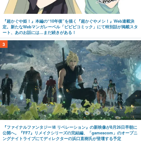
『超かぐや姫！』本編の“10年後”を描く『超かぐやメシ！』Web連載決
定。新たなWebマンガレーベル「ビビビコミック」にて特別話が掲載スタ
ート、あのお話には…まだ続きがある！
3
『ファイナルファンタジーⅦ リベレーション』の新映像が8月26日早朝に
公開へ。『FF7』リメイクシリーズの完結編、「gamescom」のオープニ
ングナイトライブにてディレクターの浜口直樹氏が登壇する予定