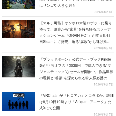
はサンゴや大きな貝も
2026年8月8日
【マルチ可能】オンボロ木製ロボットに乗り
移って、遺跡から“家具”を持ち帰るホラーア
クションゲーム『GRAIN ROT』が本日8月8
日Steamにて発売。迫る“腐敗”から逃げ延
び、持ち帰った家具で基地を再建
2026年8月8日
『ブラッドボーン』公式アートブックKindle
版が44％オフの「2035円」で購入できる“マ
ジェスティック”なセールが開催中。作品世界
の理解と“啓蒙”を深められる狩人様必携の一
冊
2026年8月7日
『VRChat』が『ヒロアカ』とコラボか。詳細
は8月10日10時より「Anique | アニーク」公
式Xにて公開
2026年8月7日