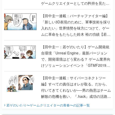
ゲームクリエイターとしての矜持を見た
【若ゲのいたり最終回】
【田中圭一連載：バーチャファイター編】
「新しい3D表現のために、軍事技術を採り
入れたい」世界情勢を味方につけて、ゲー
ムに革命をもたらした鈴木 裕の功績【若ゲ
のいたり】
【田中圭一：若ゲのいたり】ゲーム開発統
合環境「Unreal Engine」最新バージョン
で、開発環境はどう変わる？ ゲーム業界向
けソリューションイベント「GTMF2019」
に行って、より理解を深めよう【PR】
【田中圭一連載：サイバーコネクトツー
編】すべての責任はオレが取る。だから、
付いてきてくれないか──男の熱意はチーム
解散の危機を救い、『.hack』成功の活路を
開く。業界の快男児・松山 洋に流れる血は
若ゲのいたり〜ゲームクリエイターの青春〜
の記事一覧
『少年ジャンプ』色だった【若ゲのいた
り】