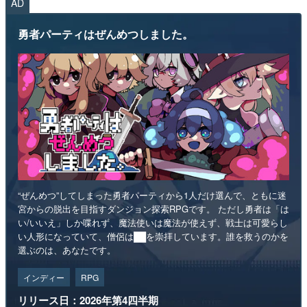
AD
勇者パーティはぜんめつしました。
“ぜんめつ”してしまった勇者パーティから1人だけ選んで、ともに迷
宮からの脱出を目指すダンジョン探索RPGです。 ただし勇者は「は
い/いいえ」しか喋れず、魔法使いは魔法が使えず、戦士は可愛らし
い人形になっていて、僧侶は██を崇拝しています。誰を救うのかを
選ぶのは、あなたです。
インディー
RPG
リリース日：2026年第4四半期