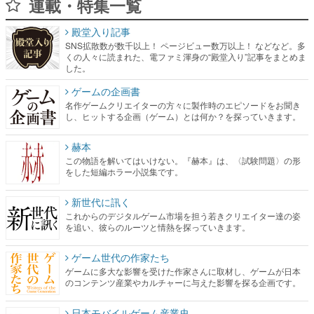
連載・特集一覧
殿堂入り記事
SNS拡散数が数千以上！ ページビュー数万以上！ などなど。多
くの人々に読まれた、電ファミ渾身の“殿堂入り”記事をまとめま
した。
ゲームの企画書
名作ゲームクリエイターの方々に製作時のエピソードをお聞き
し、ヒットする企画（ゲーム）とは何か？を探っていきます。
赫本
この物語を解いてはいけない。『赫本』は、〈試験問題〉の形
をした短編ホラー小説集です。
新世代に訊く
これからのデジタルゲーム市場を担う若きクリエイター達の姿
を追い、彼らのルーツと情熱を探っていきます。
ゲーム世代の作家たち
ゲームに多大な影響を受けた作家さんに取材し、ゲームが日本
のコンテンツ産業やカルチャーに与えた影響を探る企画です。
日本モバイルゲーム産業史