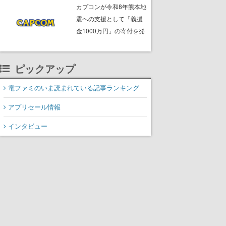
ームフリーク・大森滋氏
カプコンが令和8年熊本地
が開発秘話を語る動画が
震への支援として「義援
ゲームフリーク公式
金1000万円」の寄付を発
YouTubeで公開中
表
ピックアップ
電ファミのいま読まれている記事ランキング
アプリセール情報
インタビュー