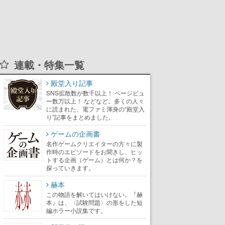
連載・特集一覧
殿堂入り記事
SNS拡散数が数千以上！ ページビュ
ー数万以上！ などなど。多くの人々
に読まれた、電ファミ渾身の“殿堂入
り”記事をまとめました。
ゲームの企画書
名作ゲームクリエイターの方々に製
作時のエピソードをお聞きし、ヒッ
トする企画（ゲーム）とは何か？を
探っていきます。
赫本
この物語を解いてはいけない。『赫
本』は、〈試験問題〉の形をした短
編ホラー小説集です。