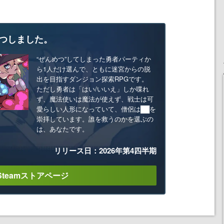
つしました。
“ぜんめつ”してしまった勇者パーティか
ら1人だけ選んで、ともに迷宮からの脱
出を目指すダンジョン探索RPGです。
ただし勇者は「はい/いいえ」しか喋れ
ず、魔法使いは魔法が使えず、戦士は可
愛らしい人形になっていて、僧侶は██を
崇拝しています。誰を救うのかを選ぶの
は、あなたです。
リリース日：2026年第4四半期
Steamストアページ