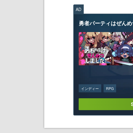
AD
勇者パーティはぜんめ
インディー
RPG