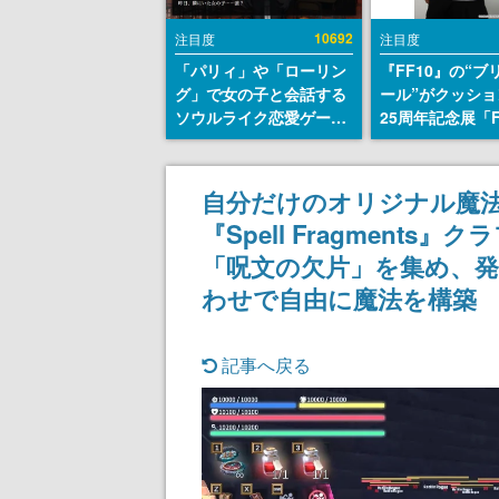
10692
注目度
注目度
「パリィ」や「ローリン
『FF10』の“ブ
グ」で女の子と会話する
ール”がクッショ
ソウルライク恋愛ゲーム
25周年記念展「F
『小早川さんはソウルラ
FANTASY X MU
イク』無料公開。返事に
幻光の記憶-」の
失敗すると「YOU
報が一部公開
自分だけのオリジナル魔
DIED」
『Spell Fragment
「呪文の欠片」を集め、発
わせで自由に魔法を構築
記事へ戻る