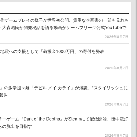
』試作ゲームプレイの様子が世界初公開、貴重な企画書の一部も見れち
大森滋氏が開発秘話を語る動画がゲームフリーク公式YouTubeで
2026年8月7日
地震への支援として「義援金1000万円」の寄付を発表
2026年8月7日
 5』の激辛担々麺「デビル メイ カライ」が爆誕。“スタイリッシュに
報告
2026年8月7日
ーム『Dark of the Depths』がSteamにて配信開始。懐中電灯
らの脱出を目指す
2026年8月7日