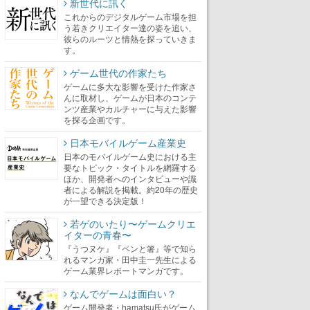
新世代に訊く
これからのデジタルゲーム市場を担
う若きクリエイター達の姿を追い、
彼らのルーツと情熱を探っていきま
す。
ゲーム世代の作家たち
ゲームに多大な影響を受けた作家さ
んに取材し、ゲームが日本のコンテ
ンツ産業やカルチャーに与えた影響
を探る企画です。
日本モバイルゲーム産業史
日本のモバイルゲーム史における主
要なトピック・タイトルを網羅する
ほか、開発者へのインタビューや識
者による解説を掲載。約20年の歴史
が一望できる決定版！
若ゲのいたり〜ゲームクリエ
イターの青春〜
『うつヌケ』『ペンと箸』等で知ら
れるマンガ家・田中圭一先生による
ゲーム業界レポートマンガです。
なんでゲームは面白い？
ゲーム開発者・hamatsu氏がゲーム