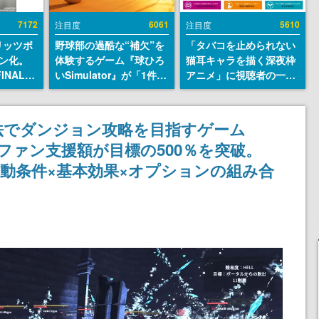
7172
6061
5610
注目度
注目度
リッツボ
野球部の過酷な“補欠”を
「タバコを止められない
ン化。
体験するゲーム『球ひろ
猫耳キャラを描く深夜枠
INAL
いSimulator』が「1件」
アニメ」に視聴者の一部
SEUM-
のウィッシュリストをも
から批判意見。違法薬物
グッズ情
とにチェコ語に対応し
の使用と思しき描写も含
SNSで話題に。『キング
めて、BPOが議論を交わ
法でダンジョン攻略を目指すゲーム
ダム・カム』開発元やチ
す
s』クラファン支援額が目標の500％を突破。
ェコのプロ野球選手から
称賛の声
動条件×基本効果×オプションの組み合