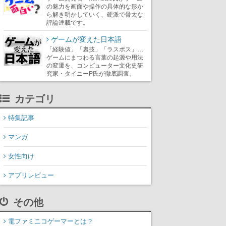
の魅力を画面や操作の具体的な形か
ら解き明かしていく、硬派で骨太な
評論連載です。
ゲームが変えた日本語
「経験値」「裏技」「ラスボス」…
ゲームにまつわる言葉の起源や用法
の変遷を、コンピューター文化史研
究家・タイニーP氏が徹底調査。
カテゴリ
特集記事
マンガ
女性向け
アプリレビュー
その他
電ファミニコゲーマーとは？