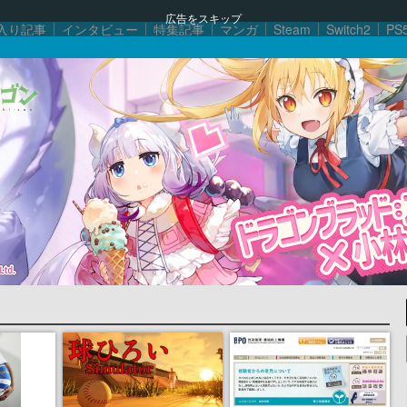
広告をスキップ
入り記事
インタビュー
特集記事
マンガ
Steam
Switch2
PS