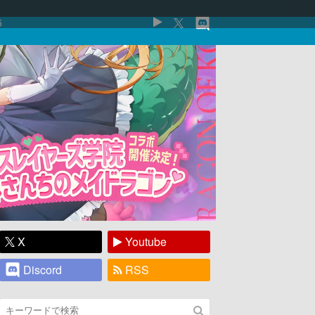
5
X
Youtube
Discord
RSS