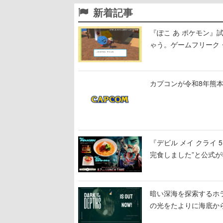
新着記事
『ぽこ あ ポケモン
ゃう。ゲームフリーク・
公開中
カプコンが令和8年熊本
『デビル メイ クライ
完食しました”と公式が
暗い深海を探索するホラーゲ
の光をたよりに海底か