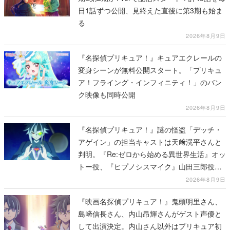
日1話ずつ公開、見終えた直後に第3期も始ま
る
2026年8月9日
『名探偵プリキュア！』キュアエクレールの
変身シーンが無料公開スタート。「プリキュ
ア！フライング・インフィニティ！」のバン
ク映像も同時公開
2026年8月9日
『名探偵プリキュア！』謎の怪盗「デッチ・
アゲイン」の担当キャストは天﨑滉平さんと
判明。『Re:ゼロから始める異世界生活』オッ
トー役、『ヒプノシスマイク』山田三郎役な
ど
2026年8月9日
『映画名探偵プリキュア！』鬼頭明里さん、
島﨑信長さん、内山昂輝さんがゲスト声優と
して出演決定。内山さん以外はプリキュア初