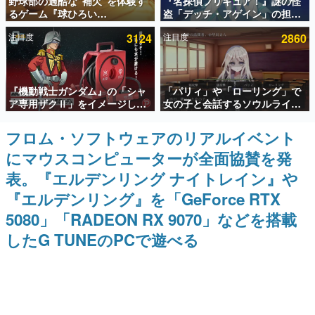
野球部の過酷な“補欠”を体験す
『名探偵プリキュア！』謎の怪
るゲーム『球ひろい
盗「デッチ・アゲイン」の担当
インタビュー
Simulator』が「1件」のウィッ
キャストは天﨑滉平さんと判
注目度
3124
注目度
2860
シュリストをもとにチェコ語に
明。『Re:ゼロから始める異世
連載・特集一覧
対応しSNSで話題に。『キング
界生活』オットー役、『ヒプノ
ダム・カム』開発元やチェコの
シスマイク』山田三郎役など
プロ野球選手から称賛の声
殿堂入り記事
『機動戦士ガンダム』の「シャ
「パリィ」や「ローリング」で
SNS拡散数が数千以上！ ページビュー数万以上！ などな
ど。多くの人々に読まれた、電ファミ渾身の“殿堂入り”記
ア専用ザクⅡ」をイメージした
女の子と会話するソウルライク
事をまとめました。
散水ホースリールが予約開始。
恋愛ゲーム『小早川さんはソウ
本体にはシャアのパーソナルマ
ルライク』無料公開。返事に失
フロム・ソフトウェアのリアルイベント
ゲームの企画書
ークやジオン公国軍のエンブレ
敗すると「YOU DIED」
名作ゲームクリエイターの方々に製作時のエピソードをお
にマウスコンピューターが全面協賛を発
ム、型式番号などを配置
聞きし、ヒットする企画（ゲーム）とは何か？を探ってい
きます。
表。『エルデンリング ナイトレイン』や
赫本
『エルデンリング』を「GeForce RTX
この物語を解いてはいけない。『赫本』は、〈試験問題〉
5080」「RADEON RX 9070」などを搭載
の形をした短編ホラー小説集です。
したG TUNEのPCで遊べる
新世代に訊く
これからのデジタルゲーム市場を担う若きクリエイター達
の姿を追い、彼らのルーツと情熱を探っていきます。
ゲーム世代の作家たち
ゲームに多大な影響を受けた作家さんに取材し、ゲームが