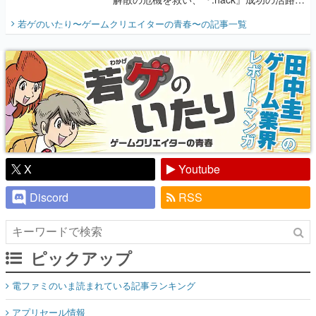
開く。業界の快男児・松山 洋に流れる血は
若ゲのいたり〜ゲームクリエイターの青春〜
の記事一覧
『少年ジャンプ』色だった【若ゲのいた
り】
X
Youtube
Discord
RSS
ピックアップ
電ファミのいま読まれている記事ランキング
アプリセール情報