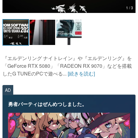
1 / 3
マンガ
女性向け
アプリレビュー
その他
『エルデンリング ナイトレイン』や『エルデンリング』を
電ファミニコゲーマーとは？
「GeForce RTX 5080」「RADEON RX 9070」などを搭載
したG TUNEのPCで遊べる...
[続きを読む]
運営：株式会社マレ
AD
勇者パーティはぜんめつしました。