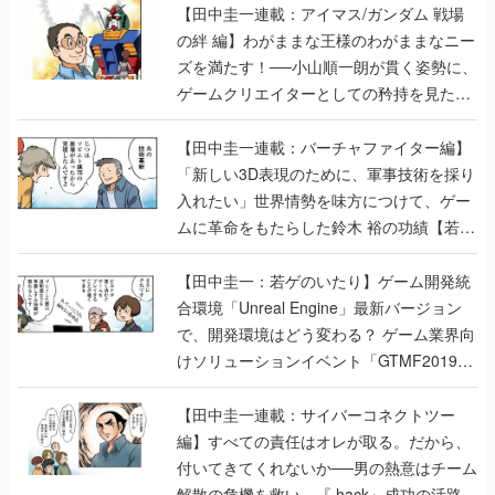
【田中圭一連載：アイマス/ガンダム 戦場
の絆 編】わがままな王様のわがままなニー
ズを満たす！──小山順一朗が貫く姿勢に、
ゲームクリエイターとしての矜持を見た
【若ゲのいたり最終回】
【田中圭一連載：バーチャファイター編】
「新しい3D表現のために、軍事技術を採り
入れたい」世界情勢を味方につけて、ゲー
ムに革命をもたらした鈴木 裕の功績【若ゲ
のいたり】
【田中圭一：若ゲのいたり】ゲーム開発統
合環境「Unreal Engine」最新バージョン
で、開発環境はどう変わる？ ゲーム業界向
けソリューションイベント「GTMF2019」
に行って、より理解を深めよう【PR】
【田中圭一連載：サイバーコネクトツー
編】すべての責任はオレが取る。だから、
付いてきてくれないか──男の熱意はチーム
解散の危機を救い、『.hack』成功の活路を