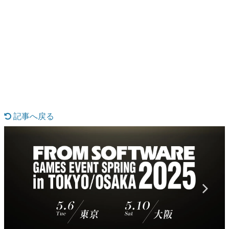
日本のコンテンツ産業やカルチャーに与えた影響を探る企
画です。
日本モバイルゲーム産業史
日本のモバイルゲーム史における主要なトピック・タイト
ルを網羅するほか、開発者へのインタビューや識者による
解説を掲載。約20年の歴史が一望できる決定版！
若ゲのいたり〜ゲームクリエイターの青春〜
『うつヌケ』『ペンと箸』等で知られるマンガ家・田中圭
一先生によるゲーム業界レポートマンガです。
記事へ戻る
なんでゲームは面白い？
ゲーム開発者・hamatsu氏がゲームの魅力を画面や操作の
具体的な形から解き明かしていく、硬派で骨太な評論連載
です。
ゲームが変えた日本語
「経験値」「裏技」「ラスボス」… ゲームにまつわる言葉
の起源や用法の変遷を、コンピューター文化史研究家・タ
イニーP氏が徹底調査。
カテゴリ
特集記事