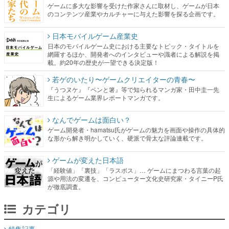
ゲームに多大な影響を受けた作家さんに取材し、ゲームが日本
のコンテンツ産業やカルチャーに与えた影響を探る企画です。
日本モバイルゲーム産業史
日本のモバイルゲーム史における主要なトピック・タイトルを
網羅するほか、開発者へのインタビューや識者による解説を掲
載。約20年の歴史が一望できる決定版！
若ゲのいたり〜ゲームクリエイターの青春〜
『うつヌケ』『ペンと箸』等で知られるマンガ家・田中圭一先
生によるゲーム業界レポートマンガです。
なんでゲームは面白い？
ゲーム開発者・hamatsu氏がゲームの魅力を画面や操作の具体的
な形から解き明かしていく、硬派で骨太な評論連載です。
ゲームが変えた日本語
「経験値」「裏技」「ラスボス」… ゲームにまつわる言葉の起
源や用法の変遷を、コンピューター文化史研究家・タイニーP氏
が徹底調査。
カテゴリ
特集記事