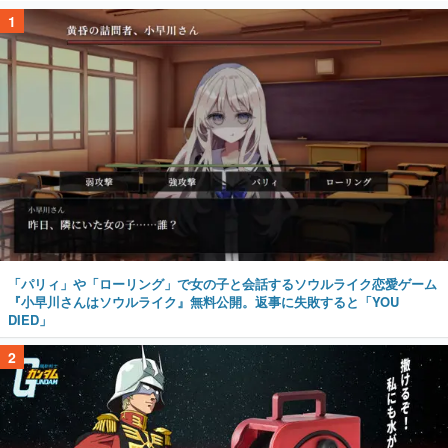
1
「パリィ」や「ローリング」で女の子と会話するソウルライク恋愛ゲーム
『小早川さんはソウルライク』無料公開。返事に失敗すると「YOU
DIED」
2