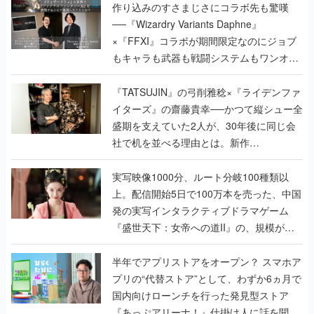
作り込みのすさまじさにコラボ先も驚嘆
──『Wizardry Variants Daphne』
×『FFXI』コラボが期間限定なのにジョブ
もキャラも武器も戦闘システムもワンオフ
で作り込まれた理由を両ディレクターに聞
く
『TATSUJIN』の弓削雅稔×『ライデンファ
イターズ』の齋藤貴幸──かつて縦シュー全
盛期を支えていた2人が、30年後に同じ会
社で机を並べる理由とは。新作
『TATSUJIN EXTREME』で初タッグを組
んだレジェンド2人に訊く開発秘話
実写映像1000分、ルート分岐100種類以
上。配信開始5日で100万本を売った、中国
発の実写インタラクティブドラマゲーム
『盛世天下：女帝への道II』の、規模が違
うこだわりをプロデューサーに聞いた
半年でアプリストアをオープン？ スマホア
プリの“代替ストア”として、わずか6ヵ月で
国内向けローンチを行った発見型ストア
『あっぷアリーナ！』仕掛け人に話を聞い