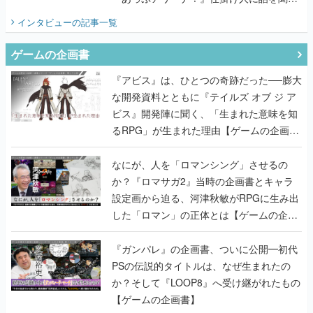
てみた
インタビュー
の記事一覧
ゲームの企画書
『アビス』は、ひとつの奇跡だった──膨大
な開発資料とともに『テイルズ オブ ジ ア
ビス』開発陣に聞く、「生まれた意味を知
るRPG」が生まれた理由【ゲームの企画
書】
なにが、人を「ロマンシング」させるの
か？『ロマサガ2』当時の企画書とキャラ
設定画から迫る、河津秋敏がRPGに生み出
した「ロマン」の正体とは【ゲームの企画
書】
『ガンパレ』の企画書、ついに公開━初代
PSの伝説的タイトルは、なぜ生まれたの
か？そして『LOOP8』へ受け継がれたもの
【ゲームの企画書】