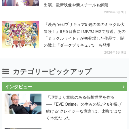
出演、最新映像や新スチールも解禁
2026年8月9日
『映画 Yes!プリキュア5 鏡の国のミラクル大
冒険！』8月9日夜にTOKYO MXで放送。あの
「ミラクルライト」が初登場した作品で、闇
の戦士「ダークプリキュア5」も登場
2026年8月9日
カテゴリーピックアップ
インタビュー
「現実より意味のある仮想世界を作る」
──『EVE Online』の生みの親が18年掲げ
続ける”クレイジーな宣言”は、比喩ではな
く本気だった