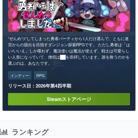
“ぜんめつ”してしまった勇者パーティから1人だけ選んで、ともに迷
宮からの脱出を目指すダンジョン探索RPGです。 ただし勇者は「は
い/いいえ」しか喋れず、魔法使いは魔法が使えず、戦士は可愛らし
い人形になっていて、僧侶は██を崇拝しています。誰を救うのかを
選ぶのは、あなたです。
インディー
RPG
リリース日：2026年第4四半期
Steamストアページ
ランキング