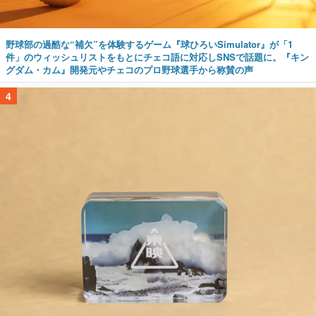
野球部の過酷な“補欠”を体験するゲーム『球ひろいSimulator』が「1
件」のウィッシュリストをもとにチェコ語に対応しSNSで話題に。『キン
グダム・カム』開発元やチェコのプロ野球選手から称賛の声
4