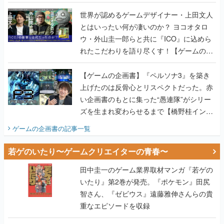
世界が認めるゲームデザイナー・上田文人
とはいったい何が凄いのか？ ヨコオタロ
ウ・外山圭一郎らと共に『ICO』に込めら
れたこだわりを語り尽くす！【ゲームの企
画書】
【ゲームの企画書】『ペルソナ3』を築き
上げたのは反骨心とリスペクトだった。赤
い企画書のもとに集った“愚連隊”がシリー
ズを生まれ変わらせるまで【橋野桂インタ
ビュー】
ゲームの企画書
の記事一覧
若ゲのいたり〜ゲームクリエイターの青春〜
田中圭一のゲーム業界取材マンガ『若ゲの
いたり』第2巻が発売。『ポケモン』田尻
智さん、『ゼビウス』遠藤雅伸さんらの貴
重なエピソードを収録