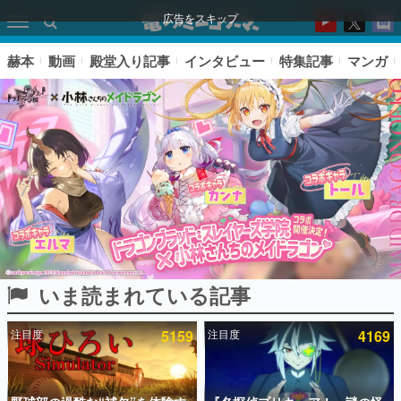
広告をスキップ
赫本
動画
殿堂入り記事
インタビュー
特集記事
マンガ
いま読まれている記事
ピックアップ
注目度
5159
注目度
4169
電ファミのいま読まれている記事ランキング
アプリセール情報