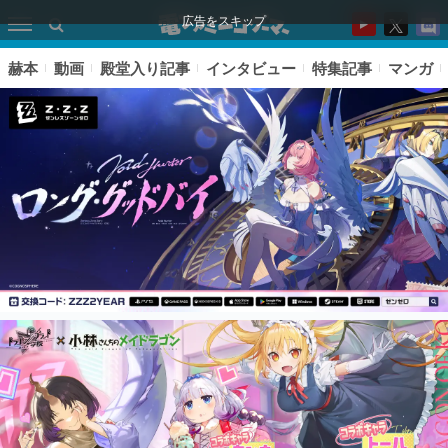
広告をスキップ
赫本
動画
殿堂入り記事
インタビュー
特集記事
マンガ
ピックアップ
電ファミのいま読まれている記事ランキング
アプリセール情報