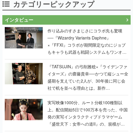
カテゴリーピックアップ
インタビュー
作り込みのすさまじさにコラボ先も驚嘆
──『Wizardry Variants Daphne』
×『FFXI』コラボが期間限定なのにジョブ
もキャラも武器も戦闘システムもワンオフ
で作り込まれた理由を両ディレクターに聞
く
『TATSUJIN』の弓削雅稔×『ライデンファ
イターズ』の齋藤貴幸──かつて縦シュー全
盛期を支えていた2人が、30年後に同じ会
社で机を並べる理由とは。新作
『TATSUJIN EXTREME』で初タッグを組
んだレジェンド2人に訊く開発秘話
実写映像1000分、ルート分岐100種類以
上。配信開始5日で100万本を売った、中国
発の実写インタラクティブドラマゲーム
『盛世天下：女帝への道II』の、規模が違
うこだわりをプロデューサーに聞いた