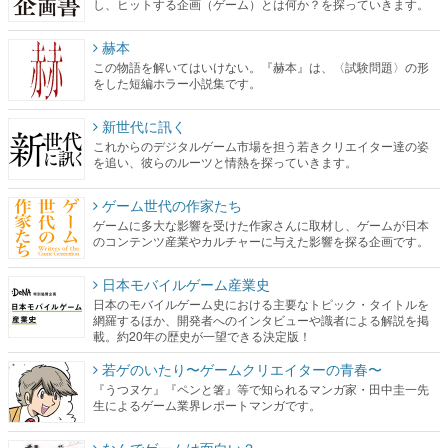
し、ヒットする企画（ゲーム）とは何か？を探っていきます。
赫本
この物語を解いてはいけない。『赫本』は、〈試験問題〉の形
をした短編ホラー小説集です。
新世代に訊く
これからのデジタルゲーム市場を担う若きクリエイター達の姿
を追い、彼らのルーツと情熱を探っていきます。
ゲーム世代の作家たち
ゲームに多大な影響を受けた作家さんに取材し、ゲームが日本
のコンテンツ産業やカルチャーに与えた影響を探る企画です。
日本モバイルゲーム産業史
日本のモバイルゲーム史における主要なトピック・タイトルを
網羅するほか、開発者へのインタビューや識者による解説を掲
載。約20年の歴史が一望できる決定版！
若ゲのいたり〜ゲームクリエイターの青春〜
『うつヌケ』『ペンと箸』等で知られるマンガ家・田中圭一先
生によるゲーム業界レポートマンガです。