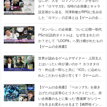
なにが、人を「ロマンシング」させるの
か？『ロマサガ2』当時の企画書とキャラ
設定画から迫る、河津秋敏がRPGに生み出
した「ロマン」の正体とは【ゲームの企画
書】
『ガンパレ』の企画書、ついに公開━初代
PSの伝説的タイトルは、なぜ生まれたの
か？そして『LOOP8』へ受け継がれたもの
【ゲームの企画書】
世界が認めるゲームデザイナー・上田文人
とはいったい何が凄いのか？ ヨコオタロ
ウ・外山圭一郎らと共に『ICO』に込めら
れたこだわりを語り尽くす！【ゲームの企
画書】
【ゲームの企画書】『ペルソナ3』を築き
上げたのは反骨心とリスペクトだった。赤
い企画書のもとに集った“愚連隊”がシリー
ズを生まれ変わらせるまで【橋野桂インタ