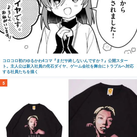
コロコロ初のゆるかわ4コマ『まだサ終しないんですか？』公開スター
ト。主人公は新入社員の侘石ダイヤ、ゲーム会社を舞台にトラブルへ対応
する社員たちを描く
5