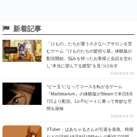
新着記事
「けもの」たちが通う小さなヘアサロンを営
むゲーム『けものたちの髪切り屋』体験版が
配信開始。悩みを持ったお客様と会話を交わ
し“本当に望んでる髪型”を見つけ出す
2026年8月7日
“ビー玉”になってコースを転がるゲーム
『Marblearium』の体験版がSteamで本日8月
7日より配信。Lo-Fiビートに乗って奇妙な空
間を探検
2026年8月7日
VTuber・ばあちゃるさんが引退を発表。時期
などの詳細は8月9日15時からの配信で説明