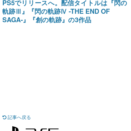
PS5でリリースへ。配信タイトルは『閃の
9年ぶりとなる日本公演を記念し
日本のコンテンツ産業やカルチャーに与えた影響を探る企
て
軌跡Ⅲ』『閃の軌跡Ⅳ -THE END OF
画です。
SAGA-』『創の軌跡』の3作品
日本モバイルゲーム産業史
日本のモバイルゲーム史における主要なトピック・タイト
ルを網羅するほか、開発者へのインタビューや識者による
解説を掲載。約20年の歴史が一望できる決定版！
若ゲのいたり〜ゲームクリエイターの青春〜
『うつヌケ』『ペンと箸』等で知られるマンガ家・田中圭
一先生によるゲーム業界レポートマンガです。
なんでゲームは面白い？
ゲーム開発者・hamatsu氏がゲームの魅力を画面や操作の
具体的な形から解き明かしていく、硬派で骨太な評論連載
です。
ゲームが変えた日本語
「経験値」「裏技」「ラスボス」… ゲームにまつわる言葉
の起源や用法の変遷を、コンピューター文化史研究家・タ
イニーP氏が徹底調査。
カテゴリ
記事へ戻る
特集記事