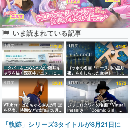
インタビュー
連載・特集一覧
いま読まれている記事
殿堂入り記事
SNS拡散数が数千以上！ ページビュー数万以上！ などな
ど。多くの人々に読まれた、電ファミ渾身の“殿堂入り”記
注目度
12232
注目度
4180
事をまとめました。
ゲームの企画書
名作ゲームクリエイターの方々に製作時のエピソードをお
聞きし、ヒットする企画（ゲーム）とは何か？を探ってい
「タバコを止められない猫耳キ
ゴッホの名画『ローヌ川の星月
きます。
ャラを描く深夜枠アニメ」に視
夜』をあしらった傘やトートバ
聴者の一部から批判意見。違法
ッグなどが登場。8月7日21時よ
赫本
注目度
3201
注目度
1573
薬物の使用と思しき描写も含め
り2日間限定で予約販売
この物語を解いてはいけない。『赫本』は、〈試験問題〉
て、BPOが議論を交わす
の形をした短編ホラー小説集です。
新世代に訊く
VTuber・ばあちゃるさんが引退
ジャミロクワイの名曲「Virtual
これからのデジタルゲーム市場を担う若きクリエイター達
を発表。時期などの詳細は8月9
Insanity」「Cosmic Girl」
の姿を追い、彼らのルーツと情熱を探っていきます。
日15時からの配信で説明
「Canned Heat」公式日本語字
幕付きMVがいきなり公開！
「軌跡」シリーズ3タイトルが8月21日に
ゲーム世代の作家たち
「SUMMER SONIC 2026」での
ゲームに多大な影響を受けた作家さんに取材し、ゲームが