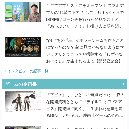
半年でアプリストアをオープン？ スマホア
プリの“代替ストア”として、わずか6ヵ月で
国内向けローンチを行った発見型ストア
『あっぷアリーナ！』仕掛け人に話を聞い
てみた
なぜ “あの花王” がホラーゲームを作ること
になったのか？ 敵に見つからないようにマ
ジックリンでこっそり掃除する『しずかな
おそうじ』が生まれるまで【開発座談会】
インタビュー
の記事一覧
ゲームの企画書
『アビス』は、ひとつの奇跡だった──膨大
な開発資料とともに『テイルズ オブ ジ ア
ビス』開発陣に聞く、「生まれた意味を知
るRPG」が生まれた理由【ゲームの企画
書】