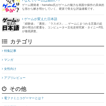
なんでゲームは面白い？
ゲーム開発者・hamatsu氏がゲームの魅力を画面や操作の具体的
な形から解き明かしていく、硬派で骨太な評論連載です。
ゲームが変えた日本語
「経験値」「裏技」「ラスボス」… ゲームにまつわる言葉の起
源や用法の変遷を、コンピューター文化史研究家・タイニーP氏
が徹底調査。
カテゴリ
特集記事
マンガ
女性向け
アプリレビュー
その他
電ファミニコゲーマーとは？