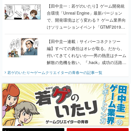
【田中圭一：若ゲのいたり】ゲーム開発統
合環境「Unreal Engine」最新バージョン
で、開発環境はどう変わる？ ゲーム業界向
けソリューションイベント「GTMF2019」
に行って、より理解を深めよう【PR】
【田中圭一連載：サイバーコネクトツー
編】すべての責任はオレが取る。だから、
付いてきてくれないか──男の熱意はチーム
解散の危機を救い、『.hack』成功の活路を
開く。業界の快男児・松山 洋に流れる血は
若ゲのいたり〜ゲームクリエイターの青春〜
の記事一覧
『少年ジャンプ』色だった【若ゲのいた
り】