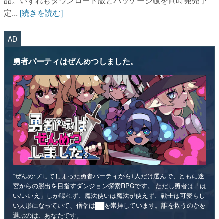
品。いずれもダウンロード版とパッケージ版を同時発売予
定...
[続きを読む]
AD
勇者パーティはぜんめつしました。
“ぜんめつ”してしまった勇者パーティから1人だけ選んで、ともに迷
宮からの脱出を目指すダンジョン探索RPGです。 ただし勇者は「は
い/いいえ」しか喋れず、魔法使いは魔法が使えず、戦士は可愛らし
い人形になっていて、僧侶は██を崇拝しています。誰を救うのかを
選ぶのは、あなたです。