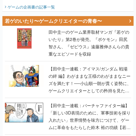
ビュー】
ゲームの企画書
の記事一覧
若ゲのいたり〜ゲームクリエイターの青春〜
田中圭一のゲーム業界取材マンガ『若ゲの
いたり』第2巻が発売。『ポケモン』田尻
智さん、『ゼビウス』遠藤雅伸さんらの貴
重なエピソードを収録
【田中圭一連載：アイマス/ガンダム 戦場
の絆 編】わがままな王様のわがままなニー
ズを満たす！──小山順一朗が貫く姿勢に、
ゲームクリエイターとしての矜持を見た
【若ゲのいたり最終回】
【田中圭一連載：バーチャファイター編】
「新しい3D表現のために、軍事技術を採り
入れたい」世界情勢を味方につけて、ゲー
ムに革命をもたらした鈴木 裕の功績【若ゲ
のいたり】