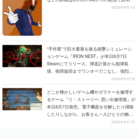
2026年8月7日
“手作業”で巨大要塞を操る砲撃シミュレーシ
ョンゲーム『IRON NEST』が本日8月7日
Steamにてリリース。弾道計算から砲弾装
填、砲塔旋回までワンオペでこなし、強烈な
一撃をブチかませるロマンある作品
2026年8月7日
どこか懐かしいゲーム機やガラケーを修理す
るゲーム『リ・ストーリー: 思い出修理屋』が
本日8月7日発売。電子機器を分解したり掃除
したりしながら、お客さん一人ひとりの物語
に耳を傾ける
2026年8月7日