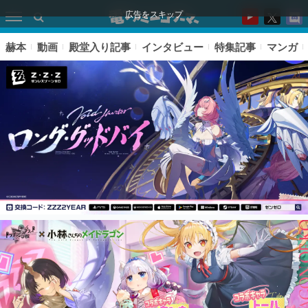
広告をスキップ
赫本
動画
殿堂入り記事
インタビュー
特集記事
マンガ
ピックアップ
電ファミのいま読まれている記事ランキング
アプリセール情報