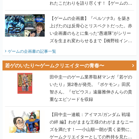
上げたのは反骨心とリスペクトだった。赤
い企画書のもとに集った“愚連隊”がシリー
ズを生まれ変わらせるまで【橋野桂インタ
ビュー】
ゲームの企画書
の記事一覧
若ゲのいたり〜ゲームクリエイターの青春〜
田中圭一のゲーム業界取材マンガ『若ゲの
いたり』第2巻が発売。『ポケモン』田尻
智さん、『ゼビウス』遠藤雅伸さんらの貴
重なエピソードを収録
【田中圭一連載：アイマス/ガンダム 戦場
の絆 編】わがままな王様のわがままなニー
ズを満たす！──小山順一朗が貫く姿勢に、
ゲームクリエイターとしての矜持を見た
【若ゲのいたり最終回】
【田中圭一連載：バーチャファイター編】
「新しい3D表現のために、軍事技術を採り