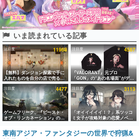
インタビュー
連載・特集一覧
いま読まれている記事
殿堂入り記事
SNS拡散数が数千以上！ ページビュー数万以上！ などな
ど。多くの人々に読まれた、電ファミ渾身の“殿堂入り”記
注目度
11968
注目度
4587
事をまとめました。
ゲームの企画書
名作ゲームクリエイターの方々に製作時のエピソードをお
聞きし、ヒットする企画（ゲーム）とは何か？を探ってい
【無料】ダンジョン探索で手に
『VALORANT』元プロ
きます。
入れたものを自分の店で売るゲ
「GON」の“あの名場面”がデザ
ーム『Moonlighter』がSteam
インされた新作グッズが本日8月
赫本
注目度
4477
注目度
3113
にて無料配布中！続編
5日より期間限定で発売。Tシャ
この物語を解いてはいけない。『赫本』は、〈試験問題〉
『Moonlighter 2』の9月2日正
ツやコインケース、アクキーな
の形をした短編ホラー小説集です。
式リリースを記念したキャンペ
どが全品受注生産で登場、過去
ーン
に発売したグッズの再販も
新世代に訊く
ゲームフリーク、『ビースト・
「オイイイイイ！？」系ツッコ
これからのデジタルゲーム市場を担う若きクリエイター達
オブ・リンカネーション』の継
ミ女子が攻略対象の恋愛ノベル
の姿を追い、彼らのルーツと情熱を探っていきます。
続的なアプデ方針を表明。ユー
ゲーム『美術部カノジョ』
ザーからの意見を真摯に受け止
Steamストアページが公開。
東南アジア・ファンタジーの世界で狩猟&
ゲーム世代の作家たち
めて対応へ。修正パッチは約1週
「お前らーそろそろ自重しろ
ゲームに多大な影響を受けた作家さんに取材し、ゲームが