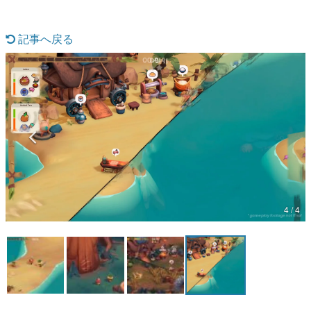
マンガ
女性向け
アプリレビュー
その他
電ファミニコゲーマーとは？
4 / 4
運営：株式会社マレ
ハンターのゴンとシェフのソムを操作して2人協力プレイ可
能。食材を確保し、バインミーやタピオカミルクティーなど
東南な料理を作ろう...
[続きを読む]