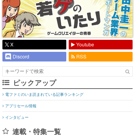
X
Youtube
Discord
RSS
ピックアップ
電ファミのいま読まれている記事ランキング
アプリセール情報
インタビュー
連載・特集一覧
殿堂入り記事
SNS拡散数が数千以上！ ページビュー数万以上！ などなど。多
くの人々に読まれた、電ファミ渾身の“殿堂入り”記事をまとめま