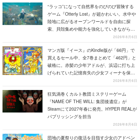
索、貝殻集めや能力を強化していきながら、
動物たちの依頼を達成していく
2026年8月6日
マンガ版『イース』のKindle版が「66円」で
買えるセール中、全7巻まとめて「462円」と
破格に。赤髪の少年アドルが、浜辺に打ち上
げられていた記憶喪失の少女フィーナを保護
する場面から冒険がはじまる
2026年8月6日
狂気渦巻くカルト教団ミステリーゲーム
『NAME OF THE WILL: 集団後遺症』が
Steamにて2027年春に発売。HYPER REALが
パブリッシングを担当
2026年8月6日
団地の夏祭りの復活を目指す少女のアドベン
チャーゲーム『Danchi Days』がSteamにて
10月30日に発売決定。認知症のおばあちゃん
のために、クセつよな住人を祭りに招待して