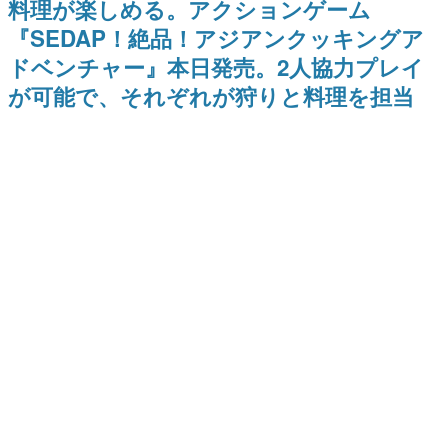
料理が楽しめる。アクションゲーム
間以内に配信される予定
ー？＾＾」暗黒微笑の夢女子
日本のコンテンツ産業やカルチャーに与えた影響を探る企
や、萌え声不思議ちゃん女子と
『SEDAP！絶品！アジアンクッキングア
画です。
青春を謳歌
ドベンチャー』本日発売。2人協力プレイ
日本モバイルゲーム産業史
日本のモバイルゲーム史における主要なトピック・タイト
が可能で、それぞれが狩りと料理を担当
ルを網羅するほか、開発者へのインタビューや識者による
解説を掲載。約20年の歴史が一望できる決定版！
若ゲのいたり〜ゲームクリエイターの青春〜
『うつヌケ』『ペンと箸』等で知られるマンガ家・田中圭
一先生によるゲーム業界レポートマンガです。
なんでゲームは面白い？
ゲーム開発者・hamatsu氏がゲームの魅力を画面や操作の
具体的な形から解き明かしていく、硬派で骨太な評論連載
です。
ゲームが変えた日本語
「経験値」「裏技」「ラスボス」… ゲームにまつわる言葉
の起源や用法の変遷を、コンピューター文化史研究家・タ
イニーP氏が徹底調査。
カテゴリ
記事へ戻る
特集記事