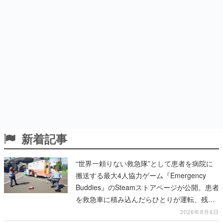
新着記事
“世界一頼りない救急隊”として患者を病院に
搬送する最大4人協力ゲーム『Emergency
Buddies』のSteamストアページが公開。患者
を救急車に積み込んだらひとりが運転、残り
のクルーは後部で患者の命を繋げ
2026年8月6日
“ラッコ”になって自然界をのびのび冒険する
ゲーム『Otterly Lost』が超かわいい。水中や
陸地に広がるオープンワールドを自由に探