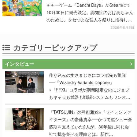
いく
2026年8月6日
カテゴリーピックアップ
インタビュー
作り込みのすさまじさにコラボ先も驚嘆
──『Wizardry Variants Daphne』
×『FFXI』コラボが期間限定なのにジョブ
もキャラも武器も戦闘システムもワンオフ
で作り込まれた理由を両ディレクターに聞
く
『TATSUJIN』の弓削雅稔×『ライデンファ
イターズ』の齋藤貴幸──かつて縦シュー全
盛期を支えていた2人が、30年後に同じ会
社で机を並べる理由とは。新作
『TATSUJIN EXTREME』で初タッグを組
んだレジェンド2人に訊く開発秘話
実写映像1000分、ルート分岐100種類以
上。配信開始5日で100万本を売った、中国