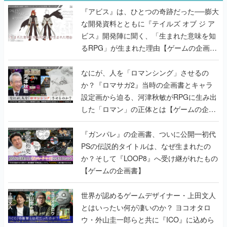
るRPG」が生まれた理由【ゲームの企画
書】
なにが、人を「ロマンシング」させるの
か？『ロマサガ2』当時の企画書とキャラ
設定画から迫る、河津秋敏がRPGに生み出
した「ロマン」の正体とは【ゲームの企画
書】
『ガンパレ』の企画書、ついに公開━初代
PSの伝説的タイトルは、なぜ生まれたの
か？そして『LOOP8』へ受け継がれたもの
【ゲームの企画書】
世界が認めるゲームデザイナー・上田文人
とはいったい何が凄いのか？ ヨコオタロ
ウ・外山圭一郎らと共に『ICO』に込めら
れたこだわりを語り尽くす！【ゲームの企
画書】
【ゲームの企画書】『ペルソナ3』を築き