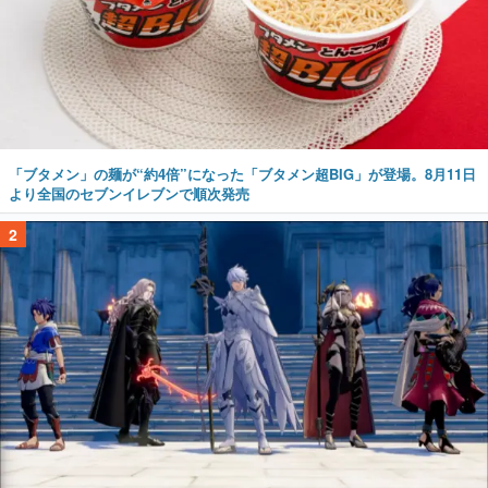
「ブタメン」の麺が“約4倍”になった「ブタメン超BIG」が登場。8月11日
より全国のセブンイレブンで順次発売
2
『ファイアーエムブレム 万紫千紅』“真の主人公”がお披露目。4人の主人
公が活躍した時代から5年後、彼らが「この世に存在しない」状況で魔
神・バロールと戦う