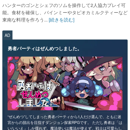
AD
勇者パーティはぜんめつしました。
“ぜんめつ”してしまった勇者パーティから1人だけ選んで、ともに迷
宮からの脱出を目指すダンジョン探索RPGです。 ただし勇者は「は
い/いいえ」しか喋れず、魔法使いは魔法が使えず、戦士は可愛らし
い人形になっていて、僧侶は██を崇拝しています。誰を救うのかを
選ぶのは、あなたです。
インディー
RPG