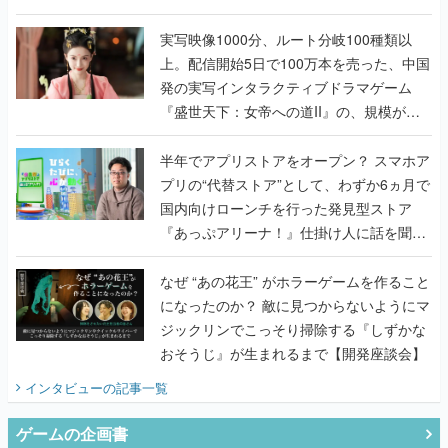
発の実写インタラクティブドラマゲーム
『盛世天下：女帝への道II』の、規模が違
うこだわりをプロデューサーに聞いた
半年でアプリストアをオープン？ スマホア
プリの“代替ストア”として、わずか6ヵ月で
国内向けローンチを行った発見型ストア
『あっぷアリーナ！』仕掛け人に話を聞い
てみた
なぜ “あの花王” がホラーゲームを作ること
になったのか？ 敵に見つからないようにマ
ジックリンでこっそり掃除する『しずかな
おそうじ』が生まれるまで【開発座談会】
インタビュー
の記事一覧
ゲームの企画書
『アビス』は、ひとつの奇跡だった──膨大
な開発資料とともに『テイルズ オブ ジ ア
ビス』開発陣に聞く、「生まれた意味を知