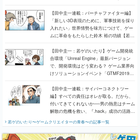
入れたい」世界情勢を味方につけて、ゲー
ムに革命をもたらした鈴木 裕の功績【若ゲ
のいたり】
【田中圭一：若ゲのいたり】ゲーム開発統
合環境「Unreal Engine」最新バージョン
で、開発環境はどう変わる？ ゲーム業界向
けソリューションイベント「GTMF2019」
に行って、より理解を深めよう【PR】
【田中圭一連載：サイバーコネクトツー
編】すべての責任はオレが取る。だから、
付いてきてくれないか──男の熱意はチーム
解散の危機を救い、『.hack』成功の活路を
開く。業界の快男児・松山 洋に流れる血は
若ゲのいたり〜ゲームクリエイターの青春〜
の記事一覧
『少年ジャンプ』色だった【若ゲのいた
り】