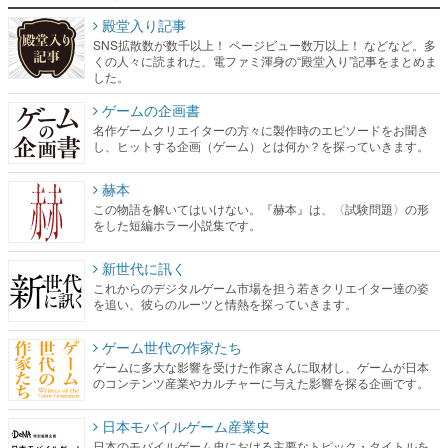
した。
ゲームの企画書
名作ゲームクリエイターの方々に製作時のエピソードをお聞き
し、ヒットする企画（ゲーム）とは何か？を探っていきます。
赫本
この物語を解いてはいけない。『赫本』は、〈試験問題〉の形
をした短編ホラー小説集です。
新世代に訊く
これからのデジタルゲーム市場を担う若きクリエイター達の姿
を追い、彼らのルーツと情熱を探っていきます。
ゲーム世代の作家たち
ゲームに多大な影響を受けた作家さんに取材し、ゲームが日本
のコンテンツ産業やカルチャーに与えた影響を探る企画です。
日本モバイルゲーム産業史
日本のモバイルゲーム史における主要なトピック・タイトルを
網羅するほか、開発者へのインタビューや識者による解説を掲
載。約20年の歴史が一望できる決定版！
若ゲのいたり〜ゲームクリエイターの青春〜