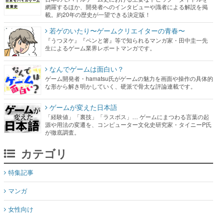
『うつヌケ』『ペンと箸』等で知られるマンガ家・田中圭一先
生によるゲーム業界レポートマンガです。
なんでゲームは面白い？
ゲーム開発者・hamatsu氏がゲームの魅力を画面や操作の具体的
な形から解き明かしていく、硬派で骨太な評論連載です。
ゲームが変えた日本語
「経験値」「裏技」「ラスボス」… ゲームにまつわる言葉の起
源や用法の変遷を、コンピューター文化史研究家・タイニーP氏
が徹底調査。
カテゴリ
特集記事
マンガ
女性向け
アプリレビュー
その他